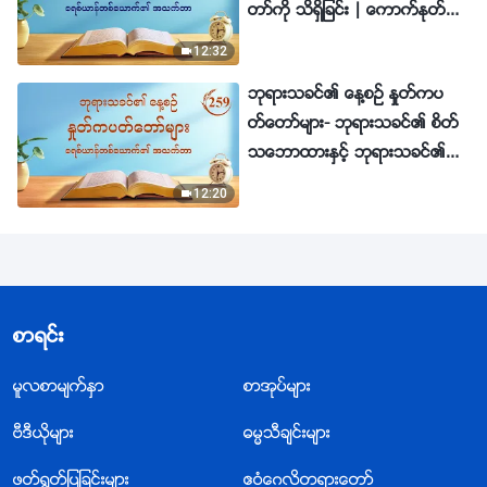
တာ္ကို သိရွိျခင္း | ေကာက္ႏုတ္ခ်
က္ ၁၈၃
12:32
ဘုရားသခင္၏ ေန႔စဥ္ ႏႈတ္ကပ
တ္ေတာ္မ်ား- ဘုရားသခင္၏ စိတ္
သေဘာထားႏွင့္ ဘုရားသခင္၏
အရာအားလုံးႏွင့္ျဖစ္ျခင္း | ေကာ
12:20
က္ႏုတ္ခ်က္ ၂၅၉
စာရင္း
မူလစာမ်က္ႏွာ
စာအုပ္မ်ား
ဗီဒီယိုမ်ား
ဓမၼသီခ်င္းမ်ား
ဖတ္႐ြတ္ျပျခင္းမ်ား
ဧဝံေဂလိတရားေတာ္