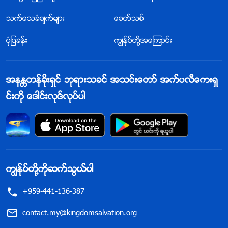
သက္ေသခံခ်က္မ်ား
ေခတ္သစ္
ပုံျပခန္း
ကြၽန္ုပ္တို႔အေၾကာင္း
အနႏၲတန္ခိုးရွင္ ဘုရားသခင္ အသင္းေတာ္ အက္ပလီေကးရွ
င္းကို ေဒါင္းလုဒ္လုပ္ပါ
ကြၽန္ုပ္တို႔ကိုဆက္သြယ္ပါ
+959-441-136-387
contact.my@kingdomsalvation.org