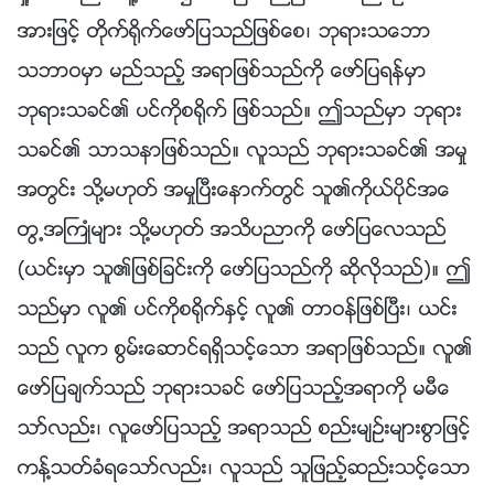
အားျဖင့္ တိုက္႐ိုက္ေဖာ္ျပသည္ျဖစ္ေစ၊ ဘုရားသေဘာ
သဘာဝမွာ မည္သည့္ အရာျဖစ္သည္ကို ေဖာ္ျပရန္မွာ
ဘုရားသခင္၏ ပင္ကိုစ႐ိုက္ ျဖစ္သည္။ ဤသည္မွာ ဘုရား
သခင္၏ သာသနာျဖစ္သည္။ လူသည္ ဘုရားသခင္၏ အမႈ
အတြင္း သို႔မဟုတ္ အမႈၿပီးေနာက္တြင္ သူ၏ကိုယ္ပိုင္အေ
တြ႕အႀကဳံမ်ား သို႔မဟုတ္ အသိပညာကို ေဖာ္ျပေလသည္
(ယင္းမွာ သူ၏ျဖစ္ျခင္းကို ေဖာ္ျပသည္ကို ဆိုလိုသည္)။ ဤ
သည္မွာ လူ၏ ပင္ကိုစ႐ိုက္ႏွင့္ လူ၏ တာဝန္ျဖစ္ၿပီး၊ ယင္း
သည္ လူက စြမ္းေဆာင္ရရွိသင့္ေသာ အရာျဖစ္သည္။ လူ၏
ေဖာ္ျပခ်က္သည္ ဘုရားသခင္ ေဖာ္ျပသည့္အရာကို မမီေ
သာ္လည္း၊ လူေဖာ္ျပသည့္ အရာသည္ စည္းမ်ဥ္းမ်ားစြာျဖင့္
ကန႔္သတ္ခံရေသာ္လည္း၊ လူသည္ သူျဖည့္ဆည္းသင့္ေသာ