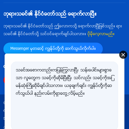
ဘုရားသခင္၏ ႏိုင္ငံေတာ္သည္ ေရာက္လာၿပီ။
ဘုရားသခင္၏ ႏိုင္ငံေတာ္သည္ ဤေလာကသို႔ ေရာက္လာၿပီျဖစ္သည္။ ရား
သခင္၏ ႏိုင္ငံေတာ္သို႔ သင္ဝင္ေရာက္ခ်င္ပါသလား။
ပိုမိုေလ့လာမည္။
Messenger မွတဆင့္ ကြၽန္ုပ္တို႔ကို ဆက္သြယ္လိုက္ပါ။
ကြၽန္ုပ္တို႔ကို follow ျပဳလုပ္ရန္
သခင္အေစာကတည္းကျပန္ႂကြလာၿပီ၊ သန္းေပါင္းမ်ားစြာေ
သာ လူေတြက သခင့္ကိုဆိုမိၿပီးၿပီ၊ သင္လည္း သခင့္ကိုအျ
မန္ဆုံးႀကိဳဆိုမိခ်င္ပါသလား။ ယခုခ်က္ခ်င္း ကြၽန္ုပ္တို႔ကိုဆ
က္သြယ္ပါ နည္းလမ္းကိုရွာေတြ႕လိမ့္မည္။
အသုံးျပဳျခင္းဆိုင္ရာ စည္းမ်ဥ္းစည္းကမ္းမ်ား
ကိုယ္ေရးလုံၿခဳံမႈ မူဝါဒ
ေက်းဇူးတင္ရွိျခင္း
အေသးအဖြဲအခ်က္အလက္မ်ားႏွင့္ ပတ္သက္သည့္ မူဝါဒ
Copyright © 2026
အနႏၲတန္ခိုးရွင္ ဘုရားသခင္ အသင္းေတာ္