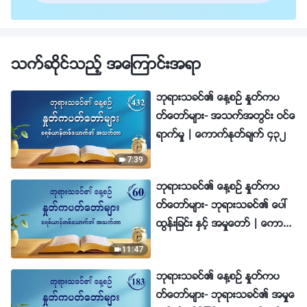
သက္ဆိုင္သည့္ အေၾကာင္းအရာ
ဘုရားသခင္၏ ေန႔စဥ္ ႏႈတ္ကပ
တ္ေတာ္မ်ား- အသက္အတြင္း ဝင္ေ
ရာက္မႈ | ေကာက္ႏုတ္ခ်က္ ၄၃၂
7:39
ဘုရားသခင္၏ ေန႔စဥ္ ႏႈတ္ကပ
တ္ေတာ္မ်ား- ဘုရားသခင္၏ ေပၚ
ထြန္းျခင္း ႏွင့္ အမႈေတာ္ | ေကာ
က္ႏုတ္ခ်က္ ၆၀
11:47
ဘုရားသခင္၏ ေန႔စဥ္ ႏႈတ္ကပ
တ္ေတာ္မ်ား- ဘုရားသခင္၏ အမႈေ