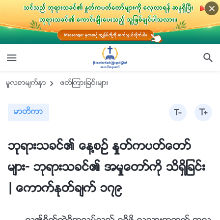
မူလစာမ်က္ႏွာ
ဖတ္ၾကားျခင္းမ်ား
မာတိကာ
ဘုရားသခင္၏ ေန႔စဥ္ ႏႈတ္ကပတ္ေတာ္
မ်ား- ဘုရားသခင္၏ အမႈေတာ္ကို သိရွိျခင္း
| ေကာက္ႏုတ္ခ်က္ ၁၇၉