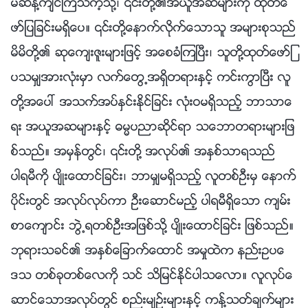
မဆန႔္က်င္ၾကသကဲ့သို႔၊ ၎တို႔၏အယူအဆမ်ားကို ထုတ္ေ
ဖာ္ျပျခင္းမရွိေပ။ ၎တို႔ေနာက္လိုက္ေသာသူ အမ်ားစုသည္
မိမိတို႔၏ ဆုေက်းဇူးမ်ားျဖင့္ အေစခံၾကၿပီး၊ သူတို႔ထုတ္ေဖာ္ျ
ပသမွ်အားလုံးမွာ လက္ေတြ႕အရွိတရားႏွင့္ ကင္းကြာၿပီး လူ
တို႔အေပၚ အသက္အပ္ႏွင္းႏိုင္ျခင္း လုံးဝမရွိသည့္ ဘာသာေ
ရး အယူအဆမ်ားႏွင့္ ဓမၼပညာဆိုင္ရာ သေဘာတရားမ်ားျဖ
စ္သည္။ အမွန္တြင္၊ ၎တို႔ အလုပ္၏ အႏွစ္သာရသည္
ပါရမီကို ပ်ိဳးေထာင္ျခင္း၊ ဘာမွ်မရွိသည့္ လူတစ္ဦးမွ ေနာက္
ပိုင္းတြင္ အလုပ္လုပ္ကာ ဦးေဆာင္မည့္ ပါရမီရွိေသာ က်မ္း
စာေက်ာင္း ဘြဲ႕ရတစ္ဦးအျဖစ္သို႔ ပ်ိဳးေထာင္ျခင္း ျဖစ္သည္။
ဘုရားသခင္၏ အႏွစ္ေျခာက္ေထာင္ အမႈထဲက နည္းဥပေ
ဒသ တစ္ခုတစ္ေလကို သင္ သိျမင္ႏိုင္ပါသေလာ။ လူလုပ္ေ
ဆာင္ေသာအလုပ္တြင္ စည္းမ်ဥ္းမ်ားႏွင့္ ကန႔္သတ္ခ်က္မ်ား