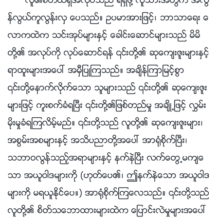
လူ၏စိတ္ထဲရွိအလုပ္သည္ ရရွိဖို႔ လူသားအတြက္ အလြ
န္လြယ္ကူလြန္းလွ ေပသည္။ ဥပမာအားျဖင့္၊ ဘာသာေရး ေ
လာကထဲက သင္းအုပ္မ်ားႏွင့္ ေခါင္းေဆာင္မ်ားသည္ မိမိ
တို႔၏ အလုပ္ကို လုပ္ေဆာင္ရန္ ၎တို႔၏ ဆုေက်းဇူးမ်ားႏွင့္
ရာထူးမ်ားအေပၚ အမွီျပဳၾကသည္။ အခ်ိန္ၾကာျမင့္စြာ
၎တို႔ေနာက္လိုက္ေသာ သူမ်ားသည္ ၎တို႔၏ ဆုေက်းဇူး
မ်ားျဖင့္ ကူးစက္ခံရၿပီး ၎တို႔၏ျဖစ္တည္မႈ အခ်ိဳ႕ျဖင့္ လႊမ္း
မိုးမႈခံရၾကလိမ့္မည္။ ၎တို႔သည္ လူတို႔၏ ဆုေက်းဇူးမ်ား၊
အစြမ္းအစမ်ားႏွင့္ အသိပညာတို႔အေပၚ အာ႐ုံစိုက္ၿပီး၊
သဘာဝလြန္သည့္အရာမ်ားႏွင့္ နက္နဲၿပီး လက္ေတြ႕မက်ေ
သာ အယူဝါဒမ်ားကို (ဟုတ္ေပ၏၊ ဤနက္နဲေသာ အယူဝါဒ
မ်ားကို မရယူႏိုင္ေပ။) အာ႐ုံစိုက္ၾကေလသည္။ ၎တို႔သည္
လူတို႔၏ စိတ္သေဘာထားမ်ားထဲက ေျပာင္းလဲမႈမ်ားအေပၚ