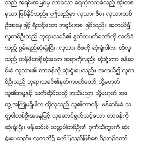
သည္ အရင္းအျမစ္မွ လာေသာ ေရကိုလက္ခံသည့္ အိုးတစ္
ခုသာ ျဖစ္ႏိုင္သည္။ ဤသည္မွာ လူသား ဗီဇ၊ လူသားတစ္
ဦးအေနျဖင့္ ရွိသင့္ေသာ အစြမ္းအစ ျဖစ္သည္။ အကယ္၍
လူတစ္ဦးသည္ ဘုရားသခင္၏ ႏႈတ္ကပတ္ေတာ္ကို လက္ခံ
သည့္ စြမ္းရည္ဆုံးရႈံးၿပီး၊ လူသား ဗီဇကို ဆုံးရႈံးပါက၊ ထိုလူ
သည္ တန္ဖိုးအရွိဆုံးေသာ အရာကိုလည္း ဆုံးရႈံးကာ ဖန္ဆ
င္းခံ လူသား၏ တာဝန္ကို ဆုံးရႈံးေပသည္။ အကယ္၍ လူတ
စ္ဦးသည္ ဘုရားသခင္၏ႏႈတ္ကပတ္ေတာ္ သို႔မဟုတ္
သူ၏အမႈႏွင့္ သက္ဆိုင္သည့္ အသိပညာ သို႔မဟုတ္ အေ
တြ႕အႀကဳံမရွိပါက ထိုလူသည္ သူ၏တာဝန္၊ ဖန္ဆင္းခံ သ
တၱဝါတစ္ဦးအေနျဖင့္ သူေဆာင္႐ြက္သင့္ေသာ တာဝန္ကို
ဆုံးရႈံးၿပီး၊ ဖန္ဆင္းခံ သတၱဝါတစ္ဦး၏ ဂုဏ္သိကၡာကို ဆုံး
ရႈံးေပသည္။ လူ႔ဇာတိ၌ ေဖာ္ျပသည္ျဖစ္ေစ ဝိညာဥ္ေတာ္