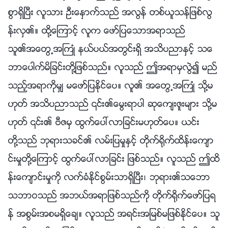
စြာရွိၿပီး လူသား ဦးေႏွာက္သည္ အလြန္ တစ္ယူသန္ျဖစ္လြ
န္းလွ၏။ ထို႔ေၾကာင့္ လူက ေဖာ္ျပေသာအရာသည္
သူ၏အေတြ႕အႀကဳံ နယ္ပယ္အတြင္းရွိ အသိပညာႏွင့္ သေ
ဘာေပါက္မိျခင္းတို႔ျဖစ္သည္။ လူသည္ ဤအရာမွလြဲ၍ မည္
သည့္အရာကိုမွ် မေဖာ္ျပႏိုင္ေပ။ လူ၏ အေတြ႕အႀကဳံ သို႔မ
ဟုတ္ အသိပညာသည္ ၎၏ေမြးရာပါ ဆုေက်းဇူးမ်ား သို႔မ
ဟုတ္ ၎၏ ဗီဇမွ ထြက္ေပၚလာျခင္းမဟုတ္ေပ။ ယင္း
တို႔သည္ ဘုရားသခင္၏ လမ္းျပမႈႏွင့္ တိုက္႐ိုက္ထိန္းေက်ာ
င္းမႈတို႔ေၾကာင့္ ထြက္ေပၚလာျခင္း ျဖစ္သည္။ လူသည္ ဤထိ
န္းေက်ာင္းမႈကို လက္ခံႏိုင္စြမ္းသာရွိၿပီး၊ ဘုရား၏သေဘာ
သဘာဝသည္ အဘယ္အရာျဖစ္သည္ကို တိုက္႐ိုက္ေဖာ္ျပရ
န္ အစြမ္းအစမရွိေခ်။ လူသည္ အရင္းအျမစ္မျဖစ္ႏိုင္ေပ။ သူ