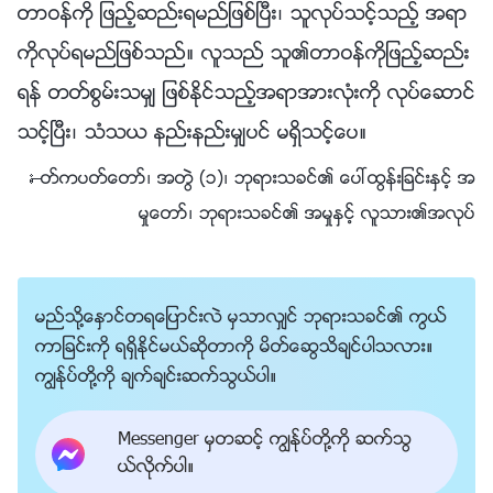
တာဝန္ကို ျဖည့္ဆည္းရမည္ျဖစ္ၿပီး၊ သူလုပ္သင့္သည့္ အရာ
ကိုလုပ္ရမည္ျဖစ္သည္။ လူသည္ သူ၏တာဝန္ကိုျဖည့္ဆည္း
ရန္ တတ္စြမ္းသမွ် ျဖစ္ႏိုင္သည့္အရာအားလုံးကို လုပ္ေဆာင္
သင့္ၿပီး၊ သံသယ နည္းနည္းမွ်ပင္ မရွိသင့္ေပ။
—ႏႈတ္ကပတ္ေတာ္၊ အတြဲ (၁)၊ ဘုရားသခင္၏ ေပၚထြန္းျခင္းႏွင့္ အ
မႈေတာ္၊ ဘုရားသခင္၏ အမႈႏွင့္ လူသား၏အလုပ္
မည္သို႔ေႏွာင္တရေျပာင္းလဲ မွသာလွ်င္ ဘုရားသခင္၏ ကြယ္
ကာျခင္းကို ရရွိႏိုင္မယ္ဆိုတာကို မိတ္ေဆြသိခ်င္ပါသလား။
ကြၽန္ုပ္တို႔ကို ခ်က္ခ်င္းဆက္သြယ္ပါ။
Messenger မွတဆင့္ ကြၽန္ုပ္တို႔ကို ဆက္သြ
ယ္လိုက္ပါ။