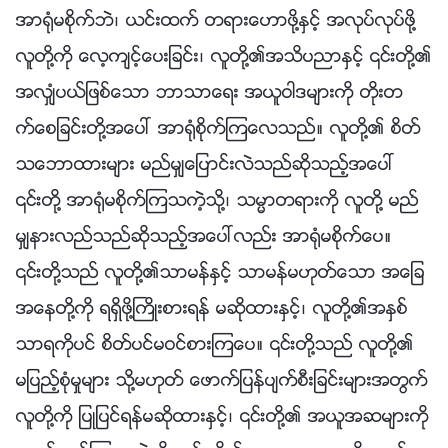
အာ႐ုံမစိုက္ဘဲ၊ ယင္းထက္ တရားေဟာဖို႔ႏွင့္ အလုပ္လုပ္ဖို႔
လူတို႔ကို ေလ့က်င့္ေပးျခင္း၊ လူတို႔၏အသိပညာႏွင့္ ၎တို႔၏
အလွ်ံပယ္ျဖစ္ေသာ ဘာသာေရး အယူဝါဒမ်ားကို တိုးတ
က္ေစျခင္းတို႔အေပၚ အာ႐ုံစိုက္ၾကေလသည္။ လူတို႔၏ စိတ္
သေဘာထားမ်ား မည္မွ်ေျပာင္းလဲသည္ဆိုသည့္အေပၚ
၎တို႔ အာ႐ုံမစိုက္ၾကသကဲ့သို႔၊ သမၼာတရားကို လူတို႔ မည္
မွ်နားလည္သည္ဆိုသည့္အေပၚလည္း အာ႐ုံမစိုက္ေပ။
၎တို႔သည္ လူတို႔၏သာမန္ႏွင့္ သာမန္မဟုတ္ေသာ အေျခ
အေနတို႔ကို ရရွိဖို႔ႀကိဳးစားရန္ မဆိုထားႏွင့္၊ လူတို႔၏အႏွစ္
သာရကိုပင္ စိတ္ပင္မဝင္စားၾကေပ။ ၎တို႔သည္ လူတို႔၏
မျပည့္စုံမႈမ်ား သို႔မဟုတ္ ေဖာက္ျပန္ပ်က္စီးျခင္းမ်ားအတြက္
လူတို႔ကို ျပဳျပင္ရန္မဆိုထားႏွင့္၊ ၎တို႔၏ အယူအဆမ်ားကို