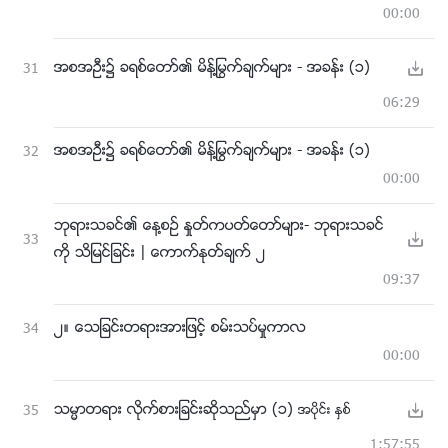
00:00
အစအဦး၌ ခရစ္ေတာ္၏ မိန္႔ႁမြက္ခ်က္မ်ား - အခန္း (၁)
31
06:29
အစအဦး၌ ခရစ္ေတာ္၏ မိန္႔ႁမြက္ခ်က္မ်ား - အခန္း (၁)
32
00:00
ဘုရားသခင္၏ ေန႔စဥ္ ႏႈတ္ကပတ္ေတာ္မ်ား- ဘုရားသခင္
33
ကို သိျမင္ျခင္း | ေကာက္ႏုတ္ခ်က္ ၂
09:37
၂။ ေသျခင္းတရားအားျဖင့္ စမ္းသပ္မႈကာလ
34
00:00
သမၼာတရား လိုက္စားျခင္းဆိုသည္မွာ (၁)
35
အပိုင္း ႏွစ္
1:57:55