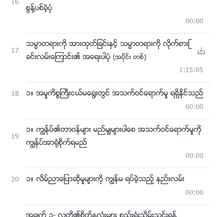
16
စြန႔္ပစ္ခဲ့ပုံ
00:00
သမၼာတရားကို အားထုတ္ျခင္းႏွင့္ သမၼာတရားကို လိုက္စားျ
17
ခင္းလမ္းေၾကာင္း၏ အေရးပါပုံ
(အပိုင္း တစ္)
1:15:05
၁။ အမႈကိစၥႀကီးငယ္မေ႐ြးတြင္ အသက္ဝင္ေရာက္မႈ ရရွိႏိုင္သည္
18
00:00
၁။ ကြၽန္ုပ္၏တာဝန္မ်ား မည္မွ်မ်ားပါေစ အသက္ဝင္ေရာက္မႈကို
19
ကြၽန္ုပ္အာ႐ုံစိုက္ရမည္
00:00
၁။ လိမ္ညာေျပာဆိုမႈမ်ားကို ကြၽန္မ ရပ္ခဲ့သည့္ နည္းလမ္း
20
00:00
အခ်က္ ၁- လူတို႔၏စိတ္ႏွလုံးမ်ား စည္း႐ုံးသိမ္းသြင္းရန္