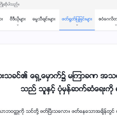
ႀကိဳဆိုပါသည္။
ား
ဗီဒီယိုမ်ား
ဓမၼသီခ်င္းမ်ား
ဖတ္႐ြတ္ျပျခင္းမ်ား
ဧဝံေဂလိတ
ားသခင္၏ ေရွ႕ေမွာက္၌ မၾကာခဏ အသက္
သည္ သူႏွင့္ ပုံမွန္ဆက္ဆံေရးကို 
ာဘဝတၳဳကို သင္တို႔ ဖတ္ၿပီးသေလာ။ ဖတ္ေနေသာအခ်ိန္တြင္ တ