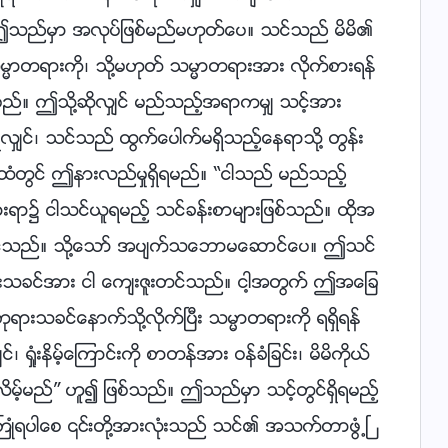
်င္ ဤသည္မွာ အလုပ္ျဖစ္မည္မဟုတ္ေပ။ သင္သည္ မိမိ၏
သမၼာတရားကို၊ သို႔မဟုတ္ သမၼာတရားအား လိုက္စားရန္
ိရမည္။ ဤသို႔ဆိုလွ်င္ မည္သည့္အရာကမွ် သင့္အား
ွ်င္၊ သင္သည္ ထြက္ေပါက္မရွိသည့္ေနရာသို႔ တြန္း
င့္ထံတြင္ ဤနားလည္မႈရွိရမည္။ “ငါသည္ မည္သည့္
းရာ၌ ငါသင္ယူရမည့္ သင္ခန္းစာမ်ားျဖစ္သည္။ ထိုအ
ႏိုင္သည္။ သို႔ေသာ္ အပ်က္သေဘာမေဆာင္ေပ။ ဤသင္
ုရားသခင္အား ငါ ေက်းဇူးတင္သည္။ ငါ့အတြက္ ဤအေျခ
းသခင္ေနာက္သို႔လိုက္ၿပီး သမၼာတရားကို ရရွိရန္
ရႈံးနိမ့္ေၾကာင္းကို စာတန္အား ဝန္ခံျခင္း၊ မိမိကိုယ္
လိမ့္မည္” ဟူ၍ ျဖစ္သည္။ ဤသည္မွာ သင့္တြင္ရွိရမည့္
င္ ႀကဳံရပါေစ ၎တို႔အားလုံးသည္ သင္၏ အသက္တာဖြံ႕ၿ