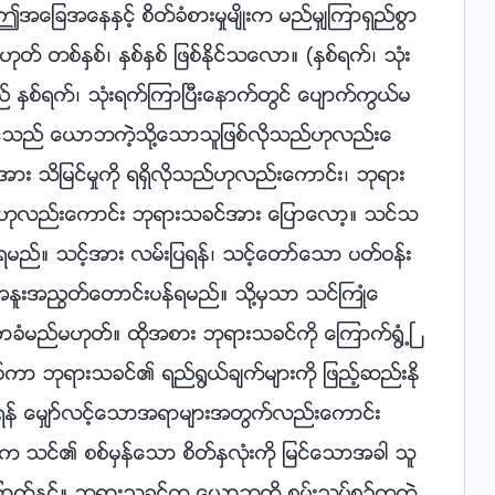
အေျခအေနႏွင့္ စိတ္ခံစားမႈမ်ိဳးက မည္မွ်ၾကာရွည္စြာ
 တစ္ႏွစ္၊ ႏွစ္ႏွစ္ ျဖစ္ႏိုင္သေလာ။ (ႏွစ္ရက္၊ သုံး
သည္ ႏွစ္ရက္၊ သုံးရက္ၾကာၿပီးေနာက္တြင္ ေပ်ာက္ကြယ္မ
သင္သည္ ေယာဘကဲ့သို႔ေသာသူျဖစ္လိုသည္ဟုလည္းေ
 သိျမင္မႈကို ရရွိလိုသည္ဟုလည္းေကာင္း၊ ဘုရား
ုသည္ဟုလည္းေကာင္း ဘုရားသခင္အား ေျပာေလာ့။ သင္သ
ရမည္။ သင့္အား လမ္းျပရန္၊ သင့္ေတာ္ေသာ ပတ္ဝန္း
 အႏူးအၫြတ္ေတာင္းပန္ရမည္။ သို႔မွသာ သင္ႀကဳံေ
အာခံမည္မဟုတ္။ ထိုအစား ဘုရားသခင္ကို ေၾကာက္႐ြံ႕ၿ
ျဖစ္ကာ ဘုရားသခင္၏ ရည္႐ြယ္ခ်က္မ်ားကို ျဖည့္ဆည္းႏို
ရန္ ေမွ်ာ္လင့္ေသာအရာမ်ားအတြက္လည္းေကာင္း
 သင္၏ စစ္မွန္ေသာ စိတ္ႏွလုံးကို ျမင္ေသာအခါ သူ