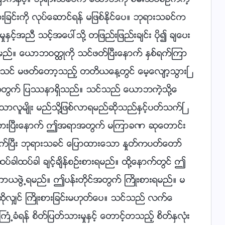
က္ႏွင့္။ ဘုရားသခင္က ေယာဘကို စမ္းသပ္စဥ္ကကဲ့
္ရွားျခင္းကို လုပ္ေဆာင္ရန္ မျဖစ္ႏိုင္ေပ။ ဘုရားသခင္က
င့္အညီ သင့္အေပၚသို႔ တျဖည္းျဖည္းခ်င္း ပို၍ ခ်ေပး
။ ေယာဘဝတၳဳကို သင္ဖတ္ၿပီးေနာက္ ႏွစ္ရက္ၾကာ
႔ေနာက္သင္ မဖတ္ေတာ့သည့္ တတိယေန႔တြင္ ေမ့ေလ်ာ့သြားၿ
င္ သင့္အတြက္ ျပႆနာရွိသည္။ သင္သည္ ေယာဘကဲ့သို႔ေ
ို႔ေသာလူမ်ိဳး မည္သို႔ျဖစ္လာရမည္ဆိုသည္ႏွင့္ပတ္သက္ၿ
ကို ခ်ထားၿပီးေနာက္ ဤအရာအတြက္ မၾကာခဏ ဆုေတာင္း
က္ၿပီး ဘုရားသခင္ ေျပာထားေသာ ႏႈတ္ကပတ္ေတာ္
ါထပ္ခါ ခ်င့္ခ်ိန္စဥ္းစားရမည္။ ထို႔ေနာက္တြင္ ဤ
သဟာယဖြဲ႕ရမည္။ ဤပန္းတိုင္အတြက္ ႀကိဳးစားရမည္။ မ
်သာဆိုလွ်င္ ႀကိဳးစားျခင္းမဟုတ္ေပ။ သင္သည္ လက္ေ
့ခံရန္ စိတ္ျပတ္သားမႈႏွင့္ ေတာင့္တသည့္ စိတ္ႏွလုံး