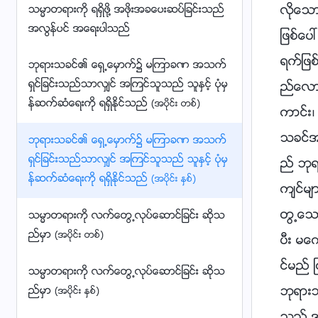
လိုေသာ
သမၼာတရားကို ရရွိဖို႔ အဖိုးအခေပးဆပ္ျခင္းသည္
အလြန္ပင္ အေရးပါသည္
ျဖစ္ေပ
ရက္ျဖစ
ဘုရားသခင္၏ ေရွ႕ေမွာက္၌ မၾကာခဏ အသက္
ရွင္ျခင္းသည္သာလွ်င္ အၾကင္သူသည္ သူႏွင့္ ပုံမွ
ည္ေလာ။
န္ဆက္ဆံေရးကို ရရွိႏိုင္သည္
(အပိုင္း တစ္)
ကာင္း၊
သခင္အာ
ဘုရားသခင္၏ ေရွ႕ေမွာက္၌ မၾကာခဏ အသက္
ရွင္ျခင္းသည္သာလွ်င္ အၾကင္သူသည္ သူႏွင့္ ပုံမွ
ည္ ဘုရ
န္ဆက္ဆံေရးကို ရရွိႏိုင္သည္
(အပိုင္း ႏွစ္)
က်င္မ်
တြ႕ေသာ
သမၼာတရားကို လက္ေတြ႕လုပ္ေဆာင္ျခင္း ဆိုသ
ည္မွာ
(အပိုင္း တစ္)
ပီး မေ
င္မည္ 
သမၼာတရားကို လက္ေတြ႕လုပ္ေဆာင္ျခင္း ဆိုသ
ဘုရားသ
ည္မွာ
(အပိုင္း ႏွစ္)