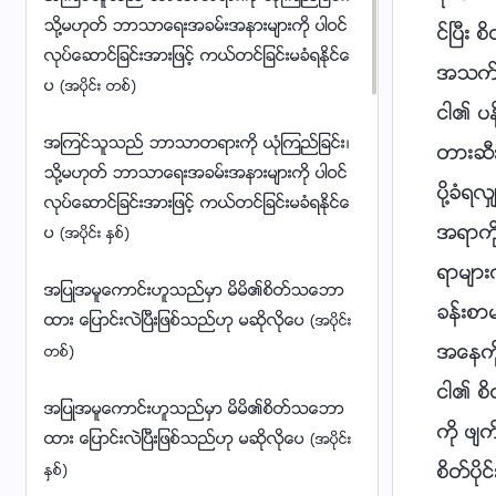
သို႔မဟုတ္ ဘာသာေရးအခမ္းအနားမ်ားကို ပါဝင္
င္ၿပီး
လုပ္ေဆာင္ျခင္းအားျဖင့္ ကယ္တင္ျခင္းမခံရႏိုင္ေ
အသက္ကိ
ပ
(အပိုင္း တစ္)
ငါ၏ ပန
အၾကင္သူသည္ ဘာသာတရားကို ယုံၾကည္ျခင္း၊
တားဆီး
သို႔မဟုတ္ ဘာသာေရးအခမ္းအနားမ်ားကို ပါဝင္
ပို႔ခံ
လုပ္ေဆာင္ျခင္းအားျဖင့္ ကယ္တင္ျခင္းမခံရႏိုင္ေ
အရာကို
ပ
(အပိုင္း ႏွစ္)
ရာမ်ာ
အျပဳအမူေကာင္းဟူသည္မွာ မိမိ၏စိတ္သေဘာ
ခန္းစာ
ထား ေျပာင္းလဲၿပီးျဖစ္သည္ဟု မဆိုလိုေပ
(အပိုင္း
အေနကို
တစ္)
ငါ၏ စိတ
အျပဳအမူေကာင္းဟူသည္မွာ မိမိ၏စိတ္သေဘာ
ကို ဖ်
ထား ေျပာင္းလဲၿပီးျဖစ္သည္ဟု မဆိုလိုေပ
(အပိုင္း
စိတ္ပိ
ႏွစ္)