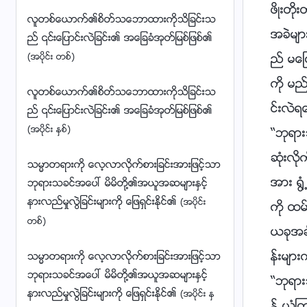
ဖိဳးတိ
လူတစ္ေယာက္၏စိတ္သေဘာထားကိုသိျခင္းသ
အခဲမ်ာ
ည္ ၎ေျပာင္းလဲျခင္း၏ အေျခခံအုတ္ျမစ္ျဖစ္၏
(အပိုင္း တစ္)
ည္ မေ
ကို မည
လူတစ္ေယာက္၏စိတ္သေဘာထားကိုသိျခင္းသ
င္းလဲရ
ည္ ၎ေျပာင္းလဲျခင္း၏ အေျခခံအုတ္ျမစ္ျဖစ္၏
(အပိုင္း ႏွစ္)
“ဘုရား
ဆုံးလိ
သမၼာတရားကို ေလ့လာလိုက္စားျခင္းအားျဖင့္သာ
အား ႐ြ
ဘုရားသခင္အေပၚ မိမိတို႔၏အယူအဆမ်ားႏွင့္
နားလည္မႈလြဲျခင္းမ်ားကို ေျဖရွင္းႏိုင္၏
(အပိုင္း
ကို ထမ
တစ္)
ယခုအခ်
န္းမ်ာ
သမၼာတရားကို ေလ့လာလိုက္စားျခင္းအားျဖင့္သာ
ဘုရားသခင္အေပၚ မိမိတို႔၏အယူအဆမ်ားႏွင့္
“ဘုရား
နားလည္မႈလြဲျခင္းမ်ားကို ေျဖရွင္းႏိုင္၏
(အပိုင္း ႏွ