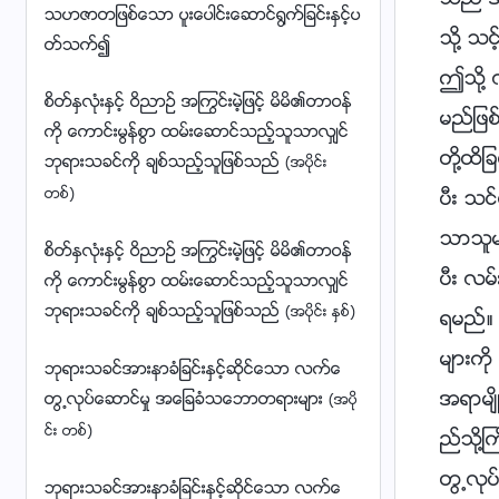
သည္ အ
သဟဇာတျဖစ္ေသာ ပူးေပါင္းေဆာင္႐ြက္ျခင္းႏွင့္ပ
သို႔ သင
တ္သက္၍
ဤသို႔ 
စိတ္ႏွလုံးႏွင့္ ဝိညာဥ္ အႂကြင္းမဲ့ျဖင့္ မိမိ၏တာဝန္
မည္ျဖ
ကို ေကာင္းမြန္စြာ ထမ္းေဆာင္သည့္သူသာလွ်င္
တို႔ထိ
ဘုရားသခင္ကို ခ်စ္သည့္သူျဖစ္သည္
(အပိုင္း
တစ္)
ပီး သင
သာသူမ်ာ
စိတ္ႏွလုံးႏွင့္ ဝိညာဥ္ အႂကြင္းမဲ့ျဖင့္ မိမိ၏တာဝန္
ပီး လမ
ကို ေကာင္းမြန္စြာ ထမ္းေဆာင္သည့္သူသာလွ်င္
ဘုရားသခင္ကို ခ်စ္သည့္သူျဖစ္သည္
(အပိုင္း ႏွစ္)
ရမည္။
မ်ားကိ
ဘုရားသခင္အားနာခံျခင္းႏွင့္ဆိုင္ေသာ လက္ေ
အရာမ်ိ
တြ႕လုပ္ေဆာင္မႈ အေျခခံသေဘာတရားမ်ား
(အပို
င္း တစ္)
ည္သို႔
တြ႕လုပ
ဘုရားသခင္အားနာခံျခင္းႏွင့္ဆိုင္ေသာ လက္ေ