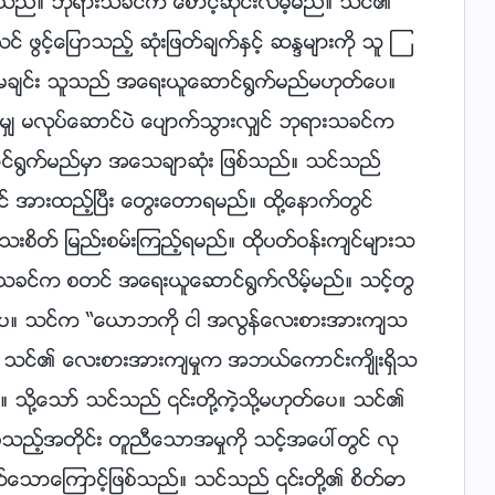
သည္။ ဘုရားသခင္က ေစာင့္ဆိုင္းလိမ့္မည္။ သင္၏
ဖြင့္ေျပာသည့္ ဆုံးျဖတ္ခ်က္ႏွင့္ ဆႏၵမ်ားကို သူ ၾ
မင္ရမခ်င္း သူသည္ အေရးယူေဆာင္႐ြက္မည္မဟုတ္ေပ။
် မလုပ္ေဆာင္ပဲ ေပ်ာက္သြားလွ်င္ ဘုရားသခင္က
ြက္မည္မွာ အေသခ်ာဆုံး ျဖစ္သည္။ သင္သည္
အားထည့္ၿပီး ေတြးေတာရမည္။ ထို႔ေနာက္တြင္
းစိတ္ ျမည္းစမ္းၾကည့္ရမည္။ ထိုပတ္ဝန္းက်င္မ်ားသ
ုရားသခင္က စတင္ အေရးယူေဆာင္႐ြက္လိမ့္မည္။ သင့္တြ
ဟုတ္ေပ။ သင္က “ေယာဘကို ငါ အလြန္ေလးစားအားက်သ
သာ္ သင္၏ ေလးစားအားက်မႈက အဘယ္ေကာင္းက်ိဳးရွိသ
 သို႔ေသာ္ သင္သည္ ၎တို႔ကဲ့သို႔မဟုတ္ေပ။ သင္၏
့သည့္အတိုင္း တူညီေသာအမႈကို သင့္အေပၚတြင္ လု
ုတ္ေသာေၾကာင့္ျဖစ္သည္။ သင္သည္ ၎တို႔၏ စိတ္ဓာ