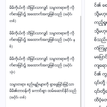
မိမိကိုယ္ကို သိျခင္းသာလွ်င္ သမၼာတရားကို လို
က္စားျခင္း၌ အေထာက္အကူျဖစ္သည္
(အပိုင္း
တစ္)
မိမိကိုယ္ကို သိျခင္းသာလွ်င္ သမၼာတရားကို လို
က္စားျခင္း၌ အေထာက္အကူျဖစ္သည္
(အပိုင္း ႏွ
စ္)
မိမိကိုယ္ကို သိျခင္းသာလွ်င္ သမၼာတရားကို လို
က္စားျခင္း၌ အေထာက္အကူျဖစ္သည္
(အပိုင္း
သုံး)
သမၼာတရား စည္းမ်ဥ္းမ်ားကို ရွာေဖြျခင္းျဖင့္သာ
မိမိ၏တာဝန္ကို ေကာင္းစြာ ထမ္းေဆာင္ႏိုင္သည္
(အပိုင္း တစ္)