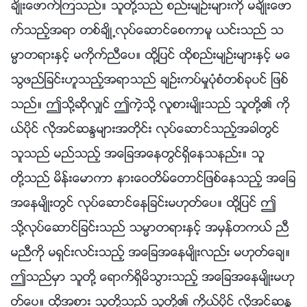
ခ်ိဳးေဖာက္ၾကသည္။ သူတို႔သည္ စည္းမ်ဥ္းမ်ားကို မခ်ိဳးေဖာ
က္သည့္အရာ တစ္ခ်ိဳ႕လုပ္ေဆာင္ေစကာမူ ယင္းသည္ သ
မၼာတရားႏွင့္ မကိုက္ညီေပ။ ထို႔ျပင္ ထိုစည္းမ်ဥ္းမ်ားႏွင့္ မေ
သြဖည္ျခင္းဟူသည့္အရာသည္ ခ်ဥ္းကပ္မႈပုံစံတစ္ခုပင္ ျဖစ္
သည္။ ဤသို႔ဆိုလွ်င္ ဤကဲ့သို႔ လူစားမ်ိဳးသည္ သူတို႔၏ ကို
ယ္ပိုင္ လိုအင္ဆႏၵမ်ားအတိုင္း လုပ္ေဆာင္သည့္အခါတြင္
သူသည္ မည္သည့္ အေျခအေနတြင္ရွိေနသနည္း။ သူ
တို႔သည္ မိန္းေမာကာ နားေဝတိမ္ေတာင္ျဖစ္ေနသည့္ အေျခ
အေနမ်ိဳးတြင္ လုပ္ေဆာင္ေနျခင္းမဟုတ္ေပ။ ထို႔ျပင္ ဤ
သို႔လုပ္ေဆာင္ျခင္းသည္ သမၼာတရားႏွင့္ အမွန္တကယ္ ညီ
မညီကို မရွင္းလင္းသည့္ အေျခအေနမ်ိဳးလည္း မဟုတ္ေခ်။
ဤသည္မွာ သူတို႔ ေရာက္ရွိမိသြားသည့္ အေျခအေနမ်ိဳးမဟု
တ္ေပ။ ထိုအစား သူတို႔သည္ သူတို႔၏ ကိုယ္ပိုင္ လိုအင္ဆႏၵ