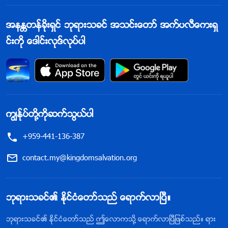
အနႏၲတန္ခိုးရွင္ ဘုရားသခင္ အသင္းေတာ္ အက္ပလီေကးရွ
င္းကို ေဒါင္းလုဒ္လုပ္ပါ
ကြၽန္ုပ္တို႔ကိုဆက္သြယ္ပါ
+959-441-136-387
contact.my@kingdomsalvation.org
ဘုရားသခင္၏ ႏိုင္ငံေတာ္သည္ ေရာက္လာၿပီ။
ဘုရားသခင္၏ ႏိုင္ငံေတာ္သည္ ဤေလာကသို႔ ေရာက္လာၿပီျဖစ္သည္။ ရား