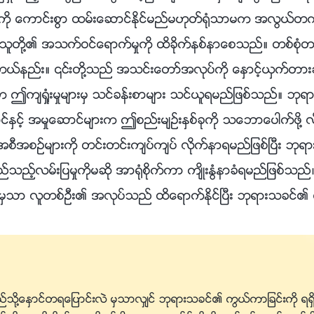
းကို ေကာင္းစြာ ထမ္းေဆာင္ႏိုင္မည္မဟုတ္႐ုံသာမက အလြယ္တကူ
ူတို႔၏ အသက္ဝင္ေရာက္မႈကို ထိခိုက္နစ္နာေစသည္။ တစ္စုံတစ္
ဘယ္နည္း။ ၎တို႔သည္ အသင္းေတာ္အလုပ္ကို ေႏွာင့္ယွက္တာ
မက ဤက်ရႈံးမႈမ်ားမွ သင္ခန္းစာမ်ား သင္ယူရမည္ျဖစ္သည္။ ဘုရား
င္ႏွင့္ အမႈေဆာင္မ်ားက ဤစည္းမ်ဥ္းႏွစ္ခုကို သေဘာေပါက္ဖိ
စီအစဥ္မ်ားကို တင္းတင္းက်ပ္က်ပ္ လိုက္နာရမည္ျဖစ္ၿပီး ဘုရ
ည္သည့္လမ္းျပမႈကိုမဆို အာ႐ုံစိုက္ကာ က်ိဳးႏြံနာခံရမည္ျ
မွသာ လူတစ္ဦး၏ အလုပ္သည္ ထိေရာက္ႏိုင္ၿပီး ဘုရားသခင္၏ ရ
္သို႔ေႏွာင္တရေျပာင္းလဲ မွသာလွ်င္ ဘုရားသခင္၏ ကြယ္ကာျခင္းကို ရရွိႏ