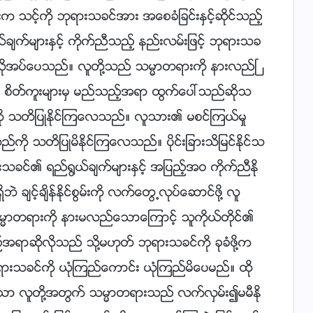
 သင့္ကို ဘုရားသခင္အား အေစခံျခင္းႏွင့္ဆိုင္သည့္
်က္မ်ားႏွင့္ ကိုက္ညီသည့္ နည္းလမ္းျဖင့္ ဘုရားသခ
ုင္ရန္ လိုအပ္ေပသည္။ လူတို႔သည္ သမၼာတရားကို နားလည္ၿ
္တိုင္၏ စိတ္ကူးမ်ားမွ မည္သည့္အရာ ထြက္ေပၚသည္ဆိုသ
္ကို သတိျပဳႏိုင္ၾကေလသည္။ လူသား၏ မစင္ၾကယ္မႈ
္ကို သတိျပဳမိႏိုင္ၾကေလသည္။ ပိုင္းျခားသိျမင္ႏိုင္သ
ခင္၏ ရည္႐ြယ္ခ်က္မ်ားႏွင့္ အျပည့္အဝ ကိုက္ညီႏို
င့္ခ်ိန္ႏိုင္စြမ္းကို လက္ေတြ႕လုပ္ေဆာင္ဖို႔ လူ
သမၼာတရားကို နားမလည္ေသာေၾကာင့္ သူကိုယ္တိုင္၏
ရာဆိုလိုသည္ သို႔မဟုတ္ ဘုရားသခင္ကို ခုခံဖို႔က
ားသခင္ကို ယုံၾကည္ေကာင္း ယုံၾကည္မိေပမည္။ ထို
်ေသာ လူတို႔အတြက္ သမၼာတရားသည္ လက္လွမ္း၍မမီႏို