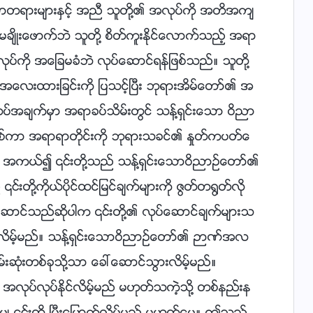
ာတရားမ်ားႏွင့္ အညီ သူတို႔၏ အလုပ္ကို အတိအက်
ခ်ိဳးေဖာက္ဘဲ သူတို႔ စိတ္ကူးႏိုင္ေလာက္သည့္ အရာ
အလုပ္ကို အေျခမခံဘဲ လုပ္ေဆာင္ရန္ျဖစ္သည္။ သူတို႔
ေလးထားျခင္းကို ျပသင့္ၿပီး ဘုရားအိမ္ေတာ္၏ အ
ပ္အခ်က္မွာ အရာခပ္သိမ္းတြင္ သန္႔ရွင္းေသာ ဝိညာ
္ ျဖစ္ကာ အရာရာတိုင္းကို ဘုရားသခင္၏ ႏႈတ္ကပတ္ေ
္သည္။ အကယ္၍ ၎တို႔သည္ သန္႔ရွင္းေသာဝိညာဥ္ေတာ္၏
 ၎တို႔ကိုယ္ပိုင္ထင္ျမင္ခ်က္မ်ားကို ဇြတ္တ႐ြတ္လို
ုပ္ေဆာင္သည္ဆိုပါက ၎တို႔၏ လုပ္ေဆာင္ခ်က္မ်ားသ
ေစလိမ့္မည္။ သန္႔ရွင္းေသာဝိညာဥ္ေတာ္၏ ဉာဏ္အလ
မ္းဆုံးတစ္ခုသို႔သာ ေခၚေဆာင္သြားလိမ့္မည္။
 အလုပ္လုပ္ႏိုင္လိမ့္မည္ မဟုတ္သကဲ့သို႔ တစ္နည္းန