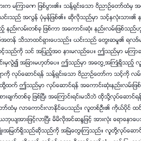
ားက မၾကာခဏ ျဖစ္ပြား၏။ သန႔္ရွင္းေသာ ဝိညာဥ္ေတာ္ထံမွ 
 ယင္းသည္ အလြန္ ပုံမွန္ျဖစ္၏။ ဆိုလိုသည္မွာ သင့္ႏွလုံးသား၏ န
့္ နည္းလမ္းတစ္ခု ျဖစ္ကာ အေကာင္းဆုံး နည္းလမ္းျဖစ္သ
အတန္ သိသာထင္ရွားေပသည္။ ယင္းသည္ ေတြးဆမႈ၏ ရလဒ္မဟု
မူသင့္သည္ကို သင္ အျပည့္အဝ နားမလည္ေပ။ ဤသည္မွာ မၾကာခ
ခင္းမွလြဲ၍ အျခားမဟုတ္ေပ။ ဤသည္မွာ အေတြ႕အႀကဳံရွိသည့္ လ
ို လုပ္ေဆာင္ရန္ သန႔္ရွင္းေသာ ဝိညာဥ္ေတာ္က သင့္ကို လမ
ထို႔ထက္ ဤသည္မွာ လုပ္ေဆာင္ရန္ အေကာင္းဆုံးနည္းလမ္းျဖ
ိ ခံစားခ်က္တစ္ခု ျဖစ္ၿပီး အေၾကာင္းရင္းမသိဘဲ ထိုသို႔လုပ္ေဆ
ာ္ထံမွ လာေကာင္းလာႏိုင္ေပသည္။ လူတစ္ဦး၏ ကိုယ္ပိုင္ ထင္ျ
 ေယဘုယ်အားျဖင့္လာၿပီး မိမိလိုအင္ဆႏၵျဖင့္ အားလုံး ေရာေႏွာ
်ိဳးအျမတ္ရွိသည္ဆိုသည္ကို အၿမဲေတြးၾကသည္။ လူတို႔လုပ္ေဆာင