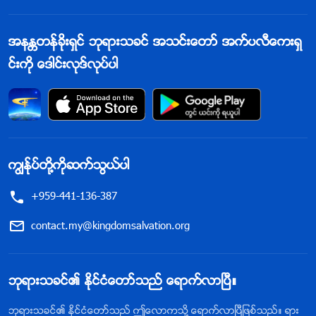
အနႏၲတန္ခိုးရွင္ ဘုရားသခင္ အသင္းေတာ္ အက္ပလီေကးရွ
င္းကို ေဒါင္းလုဒ္လုပ္ပါ
ကြၽန္ုပ္တို႔ကိုဆက္သြယ္ပါ
+959-441-136-387
contact.my@kingdomsalvation.org
ဘုရားသခင္၏ ႏိုင္ငံေတာ္သည္ ေရာက္လာၿပီ။
ဘုရားသခင္၏ ႏိုင္ငံေတာ္သည္ ဤေလာကသို႔ ေရာက္လာၿပီျဖစ္သည္။ ရား