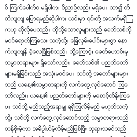
င္ ၾကက္ေပါက္စ မရွိပါက၊ ဝိညာဥ္လည္း မရွိေပ။ သာ၍ တိ
တိက်က် ေျပာရမည္ဆိုပါက၊ ယင္းမွာ ၎တို႔ အသက္မရွိၾ
ကဟု ဆိုလိုေပသည္။ ထိုသို႔ေသာလူမ်ားသည္ ေခတ္သစ္ကို
မဝင္ေရာက္ၾကေသး သကဲ့သို႔၊ ေျခလွမ္းေပါင္းမ်ားစြာ ေနာ
က္က်က်န္ ခဲ့ေလၿပီျဖစ္သည္။ ထို႔ေၾကာင့္၊ ေခတ္ေဟာင္းမွ
သမၼာတရားမ်ား ရွိေသာ္လည္း၊ ေခတ္သစ္၏ ပညတ္ေတာ္
မ်ားမရွိျခင္းသည္ အသုံးမဝင္ေပ။ သင္တို႔ အေတာ္မ်ားမ်ား
သည္ ယေန႔၏သမၼာတရားကို လက္ေတြ႕လုပ္ေဆာင္ ၾကေ
သာ္လည္း၊ ယေန႔၏ ပညတ္ေတာ္မ်ားကို မေစာင့္ထိန္းၾကေ
ပ။ သင္တို႔ မည္သည့္အရာမွ် ရရွိၾကလိမ့္မည္ မဟုတ္သကဲ့
သို႔၊ သင္တို႔ လက္ေတြ႕လုပ္ေဆာင္သည့္ သမၼာတရားသည္
တန္ဖိုးမဲ့ကာ အဓိပၸါယ္မဲ့လိမ့္မည္ျဖစ္ၿပီး ဘုရားသခင္သည္