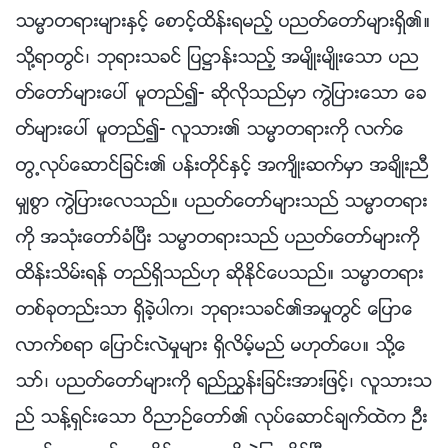
သမၼာတရားမ်ားႏွင့္ ေစာင့္ထိန္းရမည့္ ပညတ္ေတာ္မ်ားရွိ၏။
သို႔ရာတြင္၊ ဘုရားသခင္ ျပ႒ာန္းသည့္ အမ်ိဳးမ်ိဳးေသာ ပည
တ္ေတာ္မ်ားေပၚ မူတည္၍- ဆိုလိုသည္မွာ ကြဲျပားေသာ ေခ
တ္မ်ားေပၚ မူတည္၍- လူသား၏ သမၼာတရားကို လက္ေ
တြ႕လုပ္ေဆာင္ျခင္း၏ ပန္းတိုင္ႏွင့္ အက်ိဳးဆက္မွာ အခ်ိဳးညီ
မွ်စြာ ကြဲျပားေလသည္။ ပညတ္ေတာ္မ်ားသည္ သမၼာတရား
ကို အသုံးေတာ္ခံၿပီး သမၼာတရားသည္ ပညတ္ေတာ္မ်ားကို
ထိန္းသိမ္းရန္ တည္ရွိသည္ဟု ဆိုႏိုင္ေပသည္။ သမၼာတရား
တစ္ခုတည္းသာ ရွိခဲ့ပါက၊ ဘုရားသခင္၏အမႈတြင္ ေျပာေ
လာက္စရာ ေျပာင္းလဲမႈမ်ား ရွိလိမ့္မည္ မဟုတ္ေပ။ သို႔ေ
သာ္၊ ပညတ္ေတာ္မ်ားကို ရည္ၫႊန္းျခင္းအားျဖင့္၊ လူသားသ
ည္ သန႔္ရွင္းေသာ ဝိညာဥ္ေတာ္၏ လုပ္ေဆာင္ခ်က္ထဲက ဦး