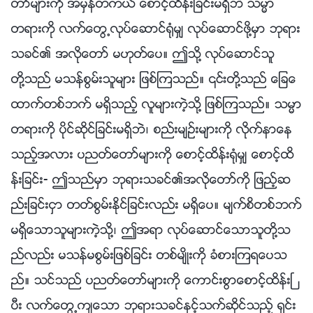
တာ္မ်ားကို အမွန္တကယ္ ေစာင့္ထိန္းျခင္းမရွိဘဲ သမၼာ
တရားကို လက္ေတြ႕လုပ္ေဆာင္႐ုံမွ် လုပ္ေဆာင္ဖို႔မွာ ဘုရား
သခင္၏ အလိုေတာ္ မဟုတ္ေပ။ ဤသို႔ လုပ္ေဆာင္သူ
တို႔သည္ မသန္စြမ္းသူမ်ား ျဖစ္ၾကသည္။ ၎တို႔သည္ ေျခေ
ထာက္တစ္ဘက္ မရွိသည့္ လူမ်ားကဲ့သို႔ ျဖစ္ၾကသည္။ သမၼာ
တရားကို ပိုင္ဆိုင္ျခင္းမရွိဘဲ၊ စည္းမ်ဥ္းမ်ားကို လိုက္နာေန
သည့္အလား ပညတ္ေတာ္မ်ားကို ေစာင့္ထိန္း႐ုံမွ် ေစာင့္ထိ
န္းျခင္း- ဤသည္မွာ ဘုရားသခင္၏အလိုေတာ္ကို ျဖည့္ဆ
ည္းျခင္းငွာ တတ္စြမ္းႏိုင္ျခင္းလည္း မရွိေပ။ မ်က္စိတစ္ဘက္
မရွိေသာသူမ်ားကဲ့သို႔၊ ဤအရာ လုပ္ေဆာင္ေသာသူတို႔သ
ည္လည္း မသန္မစြမ္းျဖစ္ျခင္း တစ္မ်ိဳးကို ခံစားၾကရေပသ
ည္။ သင္သည္ ပညတ္ေတာ္မ်ားကို ေကာင္းစြာေစာင့္ထိန္းၿ
ပီး လက္ေတြ႕က်ေသာ ဘုရားသခင္ႏွင့္သက္ဆိုင္သည့္ ရွင္း