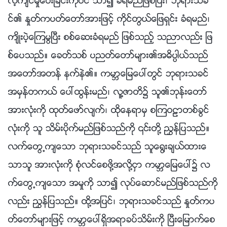
လ့က်င္မႈေပးျခင္းကိုပင္ သာ၍ ခံရမည္ျဖစ္ၿပီး၊ ဘုရားသခ
င္၏ ႏႈတ္ကပတ္ေတာ္အားျဖင့္ ကိုင္တြယ္ေျဖရွင္း ခံရမည္၊
က်ိဳးပဲ့ေၾကမြၿပီး စစ္ေဆးခံရမည္ ျဖစ္သည့္ သညာလည္း ျဖ
စ္ေပသည္။ ေခတ္သစ္ ပညတ္ေတာ္မ်ား၏အဓိပၸါယ္သည္
အေတာ္အတန္ နက္နဲ၏။ ကမာၻေျမေပၚတြင္ ဘုရားသခင္
အမွန္တကယ္ ေပၚထြန္းမည္၊ လူ႔ဇာတိ၌ သူ၏ဘုန္းေတာ္
အားလုံးကို ထုတ္ေဖာ္လ်က္၊ ထိုေနရာမွ စၾကဝဠာတစ္ခြင္
လုံးကို သူ သိမ္းပိုက္မည္ျဖစ္သည္ကို ၎တို႔ ၫႊန္ျပသည္။
လက္ေတြ႕က်ေသာ ဘုရားသခင္သည္ သူေ႐ြးခ်ယ္ထားေ
သာသူ အားလုံးကို စုံလင္ေစဖို႔အလို႔ငွာ ကမာၻေျမေပၚ၌ လ
က္ေတြ႕က်ေသာ အမႈကို သာ၍ လုပ္ေဆာင္မည္ျဖစ္သည္ကို
လည္း ၫႊန္ျပသည္။ ထို႔အျပင္၊ ဘုရားသခင္သည္ ႏႈတ္ကပ
တ္ေတာ္မ်ားျဖင့္ ကမာၻေပၚရွိအရာခပ္သိမ္းကို ၿပီးေျမာက္ေစ