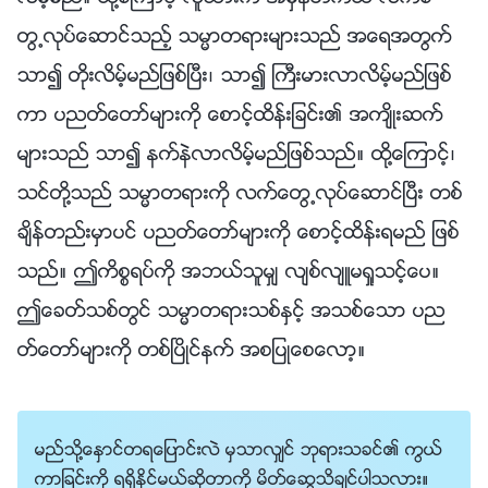
တြ႕လုပ္ေဆာင္သည့္ သမၼာတရားမ်ားသည္ အေရအတြက္
သာ၍ တိုးလိမ့္မည္ျဖစ္ၿပီး၊ သာ၍ ႀကီးမားလာလိမ့္မည္ျဖစ္
ကာ ပညတ္ေတာ္မ်ားကို ေစာင့္ထိန္းျခင္း၏ အက်ိဳးဆက္
မ်ားသည္ သာ၍ နက္နဲလာလိမ့္မည္ျဖစ္သည္။ ထို႔ေၾကာင့္၊
သင္တို႔သည္ သမၼာတရားကို လက္ေတြ႕လုပ္ေဆာင္ၿပီး တစ္
ခ်ိန္တည္းမွာပင္ ပညတ္ေတာ္မ်ားကို ေစာင့္ထိန္းရမည္ ျဖစ္
သည္။ ဤကိစၥရပ္ကို အဘယ္သူမွ် လ်စ္လ်ဴမရႈသင့္ေပ။
ဤေခတ္သစ္တြင္ သမၼာတရားသစ္ႏွင့္ အသစ္ေသာ ပည
တ္ေတာ္မ်ားကို တစ္ၿပိဳင္နက္ အစျပဳေစေလာ့။
မည္သို႔ေႏွာင္တရေျပာင္းလဲ မွသာလွ်င္ ဘုရားသခင္၏ ကြယ္
ကာျခင္းကို ရရွိႏိုင္မယ္ဆိုတာကို မိတ္ေဆြသိခ်င္ပါသလား။