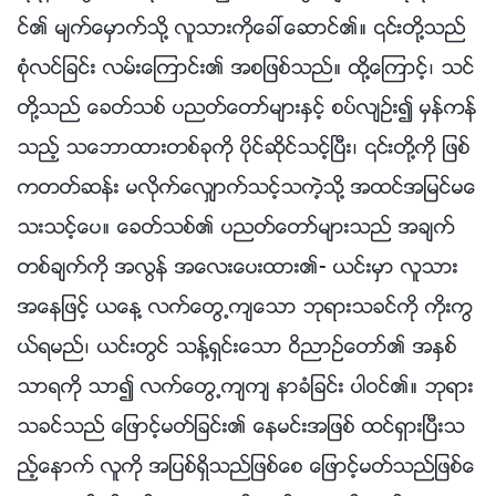
င္၏ မ်က္ေမွာက္သို႔ လူသားကိုေခၚေဆာင္၏။ ၎တို႔သည္
စုံလင္ျခင္း လမ္းေၾကာင္း၏ အစျဖစ္သည္။ ထို႔ေၾကာင့္၊ သင္
တို႔သည္ ေခတ္သစ္ ပညတ္ေတာ္မ်ားႏွင့္ စပ္လ်ဥ္း၍ မွန္ကန္
သည့္ သေဘာထားတစ္ခုကို ပိုင္ဆိုင္သင့္ၿပီး၊ ၎တို႔ကို ျဖစ္
ကတတ္ဆန္း မလိုက္ေလွ်ာက္သင့္သကဲ့သို႔ အထင္အျမင္မေ
သးသင့္ေပ။ ေခတ္သစ္၏ ပညတ္ေတာ္မ်ားသည္ အခ်က္
တစ္ခ်က္ကို အလြန္ အေလးေပးထား၏- ယင္းမွာ လူသား
အေနျဖင့္ ယေန႔ လက္ေတြ႕က်ေသာ ဘုရားသခင္ကို ကိုးကြ
ယ္ရမည္၊ ယင္းတြင္ သန႔္ရွင္းေသာ ဝိညာဥ္ေတာ္၏ အႏွစ္
သာရကို သာ၍ လက္ေတြ႕က်က် နာခံျခင္း ပါဝင္၏။ ဘုရား
သခင္သည္ ေျဖာင့္မတ္ျခင္း၏ ေနမင္းအျဖစ္ ထင္ရွားၿပီးသ
ည့္ေနာက္ လူကို အျပစ္ရွိသည္ျဖစ္ေစ ေျဖာင့္မတ္သည္ျဖစ္ေ