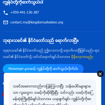
ကြၽန္ုပ္တို႔ကိုဆက္သြယ္ပါ
+959-441-136-387
contact.my@kingdomsalvation.org
ဘုရားသခင္၏ ႏိုင္ငံေတာ္သည္ ေရာက္လာၿပီ။
ဘုရားသခင္၏ ႏိုင္ငံေတာ္သည္ ဤေလာကသို႔ ေရာက္လာၿပီျဖစ္သည္။ ရား
သခင္၏ ႏိုင္ငံေတာ္သို႔ သင္ဝင္ေရာက္ခ်င္ပါသလား။
ပိုမိုေလ့လာမည္။
Messenger မွတဆင့္ ကြၽန္ုပ္တို႔ကို ဆက္သြယ္လိုက္ပါ။
ကြၽန္ုပ္တို႔ကို follow ျပဳလုပ္ရန္
သခင္အေစာကတည္းကျပန္ႂကြလာၿပီ၊ သန္းေပါင္းမ်ားစြာေ
သာ လူေတြက သခင့္ကိုဆိုမိၿပီးၿပီ၊ သင္လည္း သခင့္ကိုအျ
မန္ဆုံးႀကိဳဆိုမိခ်င္ပါသလား။ ယခုခ်က္ခ်င္း ကြၽန္ုပ္တို႔ကိုဆ