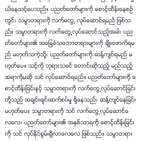
ယ္ေနသင့္ေပသည္။ ပညတ္ေတာ္မ်ားကို ေစာင့္ထိန္းေနစဥ္
တြင္၊ သမၼာတရားကို လက္ေတြ႕ လုပ္ေဆာင္ရမည္ ျဖစ္သ
ည္။ သမၼာတရားကို လက္ေတြ႕လုပ္ေဆာင္သည့္အခါ၊ ပည
တ္ေတာ္မ်ား၏ အေျခခံသေဘာတရားမ်ားကို ခ်ိဳးေဖာက္ရမ
ည္ မဟုတ္သကဲ့သို႔၊ ပညတ္ေတာ္မ်ားကို ဆန႔္က်င္ရမည္ မ
ဟုတ္ေပ။ သင့္ကို ဘုရားသခင္ ေတာင္းဆိုသည့္ မည္သည့္
အရာကိုမဆို သင္ လုပ္ေဆာင္ရမည္။ ပညတ္ေတာ္မ်ားကို ေ
စာင့္ထိန္းျခင္းႏွင့္ သမၼာတရားကို လက္ေတြ႕လုပ္ေဆာင္ျခင္း
တို႔သည္ အခ်င္းခ်င္းဆက္စပ္မႈ ရွိေနသည္၊ ဆန႔္က်င္ေနျခင္း
မဟုတ္ေပ။ သမၼာတရားကို သင္ လက္ေတြ႕လုပ္ေဆာင္ေ
လေလ၊ ပညတ္ေတာ္မ်ား၏ အႏွစ္သာရကို ေစာင့္ထိန္းျခင္း
ကို သင္ လုပ္ႏိုင္စြမ္းရွိလာေလေလ ျဖစ္သည္။ သမၼာတရား