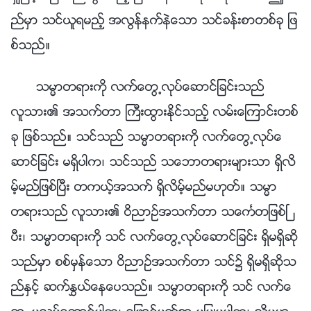
ည္မွာ သင္ယူရမည့္ အလြန္နက္နဲေသာ သင္ခန္းစာတစ္ခု ျဖ
စ္သည္။
သမၼာတရားကို လက္ေတြ႕လုပ္ေဆာင္ျခင္းသည္
လူသား၏ အသက္တာ ႀကီးထြားႏိုင္သည့္ လမ္းေၾကာင္းတစ္
ခု ျဖစ္သည္။ သင္သည္ သမၼာတရားကို လက္ေတြ႕လုပ္ေ
ဆာင္ျခင္း မရွိပါက၊ သင္သည္ သေဘာတရားမ်ားသာ ရွိလိ
မ့္မည္ျဖစ္ၿပီး တကယ့္အသက္ ရွိလိမ့္မည္မဟုတ္။ သမၼာ
တရားသည္ လူသား၏ ဝိညာဥ္အသက္တာ သေကၤတျဖစ္ၿ
ပီး၊ သမၼာတရားကို သင္ လက္ေတြ႕လုပ္ေဆာင္ျခင္း ရွိမရွိဆို
သည္မွာ စစ္မွန္ေသာ ဝိညာဥ္အသက္တာ သင္၌ ရွိမရွိဆိုသ
ည္ႏွင့္ ဆက္ႏႊယ္ေနေပသည္။ သမၼာတရားကို သင္ လက္ေ