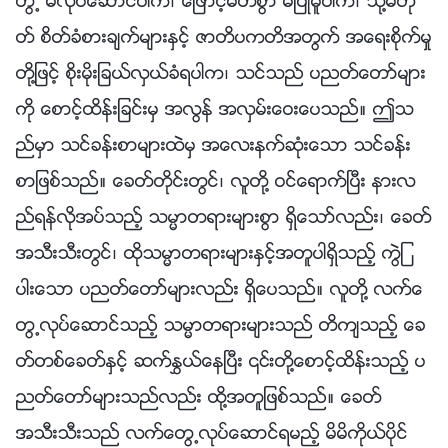
တြ႕ မလုပ္ေဆာင္ပါက၊ ေျဖာင့္မတ္စြာ မျပဳမူပါက၊ သို႔မဟု
တ္ စိတ္ခံစားခ်က္မ်ားႏွင့္ ဇာတိပကတိအတြက္ အေရးစိုက္မႈ
တို႔ျဖင့္ စိုးမိုးျခယ္လွယ္ခံရပါက၊ သင္သည္ ပညတ္ေတာ္မ်ား
ကို ေစာင့္ထိန္းျခင္းမွ အလြန္ အလွမ္းေဝးေပသည္။ ဤသ
ည္မွာ သင္ခန္းစာမ်ားထဲမွ အေလးနက္ဆုံးေသာ သင္ခန္း
စာျဖစ္သည္။ ေခတ္တိုင္းတြင္၊ လူတို႔ ဝင္ေရာက္ၿပီး နားလ
ည္ရန္လိုအပ္သည့္ သမၼာတရားမ်ားစြာ ရွိေသာ္လည္း၊ ေခတ္
အသီးသီးတြင္၊ ထိုသမၼာတရားမ်ားႏွင့္အတူပါရွိသည့္ ကြဲျ
ပားေသာ ပညတ္ေတာ္မ်ားလည္း ရွိေပသည္။ လူတို႔ လက္ေ
တြ႕လုပ္ေဆာင္သည့္ သမၼာတရားမ်ားသည္ တိက်သည့္ ေခ
တ္တစ္ေခတ္ႏွင့္ ဆက္ႏႊယ္ေနၿပီး ၎တို႔ေစာင့္ထိန္းသည့္ ပ
ညတ္ေတာ္မ်ားသည္လည္း ထို႔အတူျဖစ္သည္။ ေခတ္
အသီးသီးသည္ လက္ေတြ႕လုပ္ေဆာင္ရမည့္ မိမိကိုယ္ပိုင္