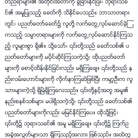
တည္ရာမ်ား၏ အတိုင္းအတာကို ခြဲျခားႏိုင္ၿပီး၊ ဘုရားသခ
င္၏ အမႈျပဳသည့္ ေခတ္ကို သိႏိုင္ေပသည္။ ဘာသာတရား
တြင္၊ ပညတ္ေတာ္ေခတ္၌ လူတို႔ လက္ေတြ႕လုပ္ေဆာင္ခဲ့ၾ
ကသည့္ သမၼာတရားမ်ားကို လက္ေတြ႕လုပ္ေဆာင္ႏိုင္ၾကသ
ည့္ လူမ်ားစြာ ရွိ၏။ သို႔ေသာ္၊ ၎တို႔သည္ ေခတ္သစ္၏ ပ
ညတ္ေတာ္မ်ားကို မပိုင္ဆိုင္ၾကသကဲ့သို႔၊ ထိုပညတ္ေတာ္
မ်ားကို ေစာင့္ထိန္းႏိုင္ျခင္းလည္း မရွိၾကေခ်။ ၎တို႔သည္ န
ည္းလမ္းေဟာင္းမ်ားကို လိုက္နာၾကဆဲျဖစ္ၿပီး ကမာၻဦးက လူ
သားမ်ားကဲ့သို႔ ရွိၿမဲရွိၾကေလသည္။ ၎တို႔ႏွင့္အတူ အမႈ၏
နည္းစနစ္သစ္မ်ား မပါရွိသကဲ့သို႔၊ ၎တို႔သည္ ေခတ္သစ္၏
ပညတ္ေတာ္မ်ားကိုလည္း မျမင္ႏိုင္ၾကေပ။ ထိုသို႔ျဖင့္၊
၎တို႔၌ ဘုရားသခင္၏ အမႈ မရွိၾကေခ်။ ၎တို႔၌ ၾကက္ဥ
အခြံအလြတ္မ်ားသာ ရွိၾကသည့္အလား ျဖစ္သည္။ အထဲတြ