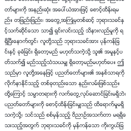
တာ္မ်ားကို အနည္းဆုံး အေပၚယံအားျဖင့္ ေစာင့္ထိန္းရမ
ည္။ တျဖည္းျဖည္း၊ အေတြ႕အႀကဳံမွတစ္ဆင့္ ဘုရားသခင္ႏွ
င့္သက္ဆိုင္ေသာ သာ၍ ရွင္းလင္းသည့္ သိနားလည္မႈကို ရ
ရွိၿပီးေနာက္တြင္၊ လူတို႔သည္ ဘုရားသခင္အား ပုန္ကန္ျခ
င္းႏွင့္ ခုခံျခင္း ရွိေတာ့မည္ မဟုတ္သကဲ့သို႔ သူ၏ အမႈႏွင့္ပ
တ္သက္၍ မည္သည့္သံသယမွ် ရွိေတာ့မည္မဟုတ္ေပ။ ဤ
သည္မွာ လူတို႔အေနျဖင့္ ပညတ္ေတာ္မ်ား၏ အႏွစ္သာရကို
လိုက္နာႏိုင္သည့္ တစ္ခုတည္းေသာ နည္းလမ္းျဖစ္သည္။
ထို႔ေၾကာင့္ သမၼာတရားကို လက္ေတြ႕လုပ္ေဆာင္ျခင္းမရွိဘဲ၊
ပညတ္ေတာ္မ်ားကို ေစာင့္ထိန္းျခင္းမွ်သည္ ထိေရာက္မႈမရွိ
သကဲ့သို႔၊ သင္သည္ စစ္မွန္သည့္ ဝိညာဥ္အသက္တာ မရရွိေ
သးသည့္အတြက္ ဘုရားသခင္ကို မွန္ကန္ေသာ ကိုးကြယ္ျခ