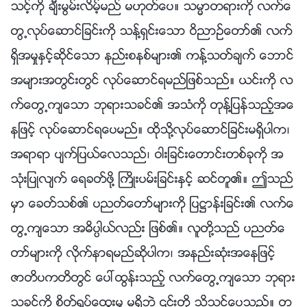
သင့္ကို ခ်ီးမြမ္းလိမ့္မည္ မဟုတ္ေပ။ သမၼာတရားကို လက္ေ
တြ႕လုပ္ေဆာင္ျခင္းကို သန႔္ရွင္းေသာ ဝိညာဥ္ေတာ္၏ လက္
ရွိအမႈႏွင့္ဆိုင္ေသာ နည္းစနစ္မ်ား၏ ကန႔္သတ္ခ်က္ ေဘာင္
အမ်ားအတြင္းတြင္ လုပ္ေဆာင္ရမည္ျဖစ္သည္။ ယင္းကို လ
က္ေတြ႕က်ေသာ ဘုရားသခင္၏ အသံကို တုန႔္ျပန္သည့္အေ
နျဖင့္ လုပ္ေဆာင္ရေပမည္။ ထိုသို႔လုပ္ေဆာင္ျခင္းမရွိပါက၊
အရာရာ ပ်က္ျပယ္ေလသည္၊ ဝါးျခင္းေတာင္းတစ္ခုကို အ
သုံးျပဳလ်က္ ေရခတ္ဖို႔ ႀကိဳးပမ္းျခင္းႏွင့္ ဆင္တူ၏။ ဤသည္
မွာ ေခတ္သစ္၏ ပညတ္ေတာ္မ်ားကို ျပ႒ာန္းျခင္း၏ လက္ေ
တြ႕က်ေသာ အဓိပၸါယ္လည္း ျဖစ္၏။ လူတို႔သည္ ပညတ္ေ
တာ္မ်ားကို လိုက္နာရမည္ဆိုပါက၊ အနည္းဆုံးအေနျဖင့္
ဇာတိပကတိတြင္ ေပၚထြန္းသည့္ လက္ေတြ႕က်ေသာ ဘုရား
သခင္ကို စိတ္ရႈပ္ေထြးမႈ မရွိဘဲ ၎တို႔ သိသင့္ေပသည္။ တ