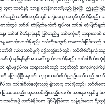
ေတာင္းသည့္အခါ၊ သင္၏ စိတ္ႏွလုံးသည္ လုံးဝ လြတ္ေျမာက္လိမ
္ ဘုရားသခင္ႏွင့္ သာ၍ ရင္းႏွီးလာလိမ့္မည္ ျဖစ္ၿပီး၊ ဤနည္းျဖ
ာ္သည္ သင္၏အတြင္းတြင္ မလြဲမေသြ အလုပ္လုပ္လိမ့္မည္။ သင္
႕ေမွာက္တြင္ သင္၏ ဆုံးျဖတ္ခ်က္ကို ခ်ပါက၊ သင္၏ ဆုံးျဖတ္ခ်က
ေန႔၊ သင္၏ စိတ္ႏွလုံးႏွင့္ ျဖစ္တည္မႈ တစ္ခုလုံးကို ဘုရားသခင
ေန႔ ေရာက္လာလိမ့္မည္။ သင္တို႔အတြက္ ဆုေတာင္းျခင္းသည္ အေရ
ေတာ္၏ လုပ္ေဆာင္မႈကို ရရွိသည့္အခါတြင္၊ သင္၏စိတ္ႏွလုံးသည္ ဘ
ခင္ကို ခ်စ္ရန္ခြန္အား ေပၚထြက္လာလိမ့္မည္။ သင္၏စိတ္ႏွလုံ
္ သင္ ရင္မဖြင့္ပါက၊ ဘုရားသခင္သည္ သင့္ထဲတြင္ အလုပ္လုပ္လိမ့
းကို ေျပာဆိုၿပီးေနာက္၊ ဘုရားသခင္၏ ဝိညာဥ္ေတာ္သည္ စတင္ အ
ွိပါက၊ သင္၏စိတ္ႏွလုံးသည္ ႐ိုးသားမႈ ကင္းမဲ့သည္၊ သင္၏စက
ျပသေပသည္။ ဆုေတာင္းၿပီးသည့္ေနာက္၊ အားရေက်နပ္မႈ ခံစာ
ားသခင္အဖို႔ လက္ခံႏိုင္စရာ ျဖစ္ၿပီးျဖစ္ကာ သန႔္ရွင္းေသာ 