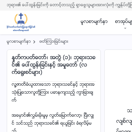
ဘုရား၏ ေပၚထြန္းျခင္းကို ေတာင့္တသည့္ ရွာေဖြသူမ်ားအားလုံးကို ကြၽန္ုပ္တို႔
ဘုရားသခင္၏အမႈသည္ လူသားထင္သကဲ့သို႔ ႐ိုး
ရွင္းပါသေလာ
မူလစာမ်က္ႏွာ
စာအုပ္မ်
သင္သည္ ဘုရားသခင္ကို ယုံၾကည္ေသာေၾကာင့္
သမၼာတရားအတြက္ အသက္ရွင္သင့္သည္
မူလစာမ်က္ႏွာ
ဖတ္ၾကားျခင္းမ်ား
ေကာင္းကင္ႏိုင္ငံေတာ္၏ ဧဝံေဂလိတရားသည္ စၾ
ႏႈတ္ကပတ္ေတာ္၊ အတြဲ (၁)၊ ဘုရားသခ
ကဝဠာတစ္ခြင္လုံး ပ်ံ႕ႏွံ႔သြားမည္ဟု ေဟာေျပာေန
င္၏ ေပၚထြန္းျခင္းႏွင့္ အမႈေတာ္ (လ
သည့္ မိုးႀကိဳးသံ ခုနစ္ခ်က္ျမည္ဟည္းသည္
က္ေ႐ြးစင္မ်ား)
လူ႔ဇာတိခံယူထားေသာ ဘုရားသခင္ႏွင့္ ဘုရားအ
သုံးျပဳေသာလူတို႔ၾကား ပဓာနက်သည့္ ကြာျခားခ်
က္
သင
အေမွာင္၏လႊမ္းမိုးမႈမွ လြတ္ေျမာက္ေလာ့၊ ၿပီးလွ်
လ်စ္လ
င္ သင္သည္ ဘုရားသခင္၏ ရယူျခင္း ခံရလိမ့္မ
ည္