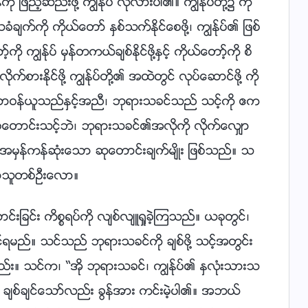
ည့္ဆည္းဖို႔ ကြၽန္ုပ္ လိုလားပါ၏။ ကြၽန္ုပ္တို႔၌ ကို
ခ်က္ကို ကိုယ္ေတာ္ ႏွစ္သက္ႏိုင္ေစဖို႔၊ ကြၽန္ုပ္၏ ျဖစ္
ြၽန္ုပ္ မွန္တကယ္ခ်စ္ႏိုင္ဖို႔ႏွင့္ ကိုယ္ေတာ့္ကို စိ
္စားႏိုင္ဖို႔ ကြၽန္ုပ္တို႔၏ အထဲတြင္ လုပ္ေဆာင္ဖို႔ ကို
တာဝန္ယူသည္ႏွင့္အညီ၊ ဘုရားသခင္သည္ သင့္ကို ဧက
ုမေတာင္းသင့္ဘဲ၊ ဘုရားသခင္၏အလိုကို လိုက္ေလွ်ာ
မွာ အမွန္ကန္ဆုံးေသာ ဆုေတာင္းခ်က္မ်ိဳး ျဖစ္သည္။ သ
သာသူတစ္ဦးေလာ။
္းျခင္း ကိစၥရပ္ကို လ်စ္လ်ဴရႈခဲ့ၾကသည္။ ယခုတြင္၊
င္ရမည္။ သင္သည္ ဘုရားသခင္ကို ခ်စ္ဖို႔ သင့္အတြင္း
နည္း။ သင္က၊ “အို ဘုရားသခင္၊ ကြၽန္ုပ္၏ ႏွလုံးသားသ
္ကို ခ်စ္ခ်င္ေသာ္လည္း ခြန္အား ကင္းမဲ့ပါ၏။ အဘယ္