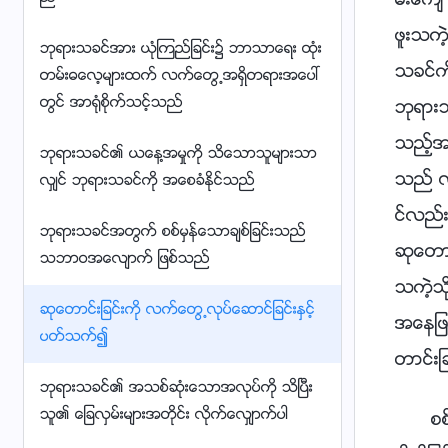
မ္းေက်
ဖူးသကဲ
ဘုရားသခင္အား ယုံၾကည္ျခင္း၌ ဘာသာေရး ထုံး
သခင္က
တမ္းဓေလ့မ်ားထက္ လက္ေတြ႕အရွိတရားအေပၚ
တြင္ အာ႐ုံစိုက္သင့္သည္
ဘုရားသ
သည့္အခ်
ဘုရားသခင္၏ ယေန႔အမႈကို သိေသာသူမ်ားသာ
သည္ လက
လွ်င္ ဘုရားသခင္ကို အေစခံႏိုင္သည္
င္လည္း
ဘုရားသခင္အတြက္ စစ္မွန္ေသာခ်စ္ျခင္းသည္
ဆုေတာင
သဘာဝအေလ်ာက္ ျဖစ္သည္
သကဲ့သိ
ဆုေတာင္းျခင္းကို လက္ေတြ႕လုပ္ေဆာင္ျခင္းႏွင့္
အေနျဖင
ပတ္သက္၍
တာင္းျ
ဘုရားသခင္၏ အသစ္ဆုံးေသာအလုပ္ကို သိၿပီး
သူ၏ ေျခလွမ္းမ်ားအတိုင္း လိုက္ေလွ်ာက္ပါ
စစ