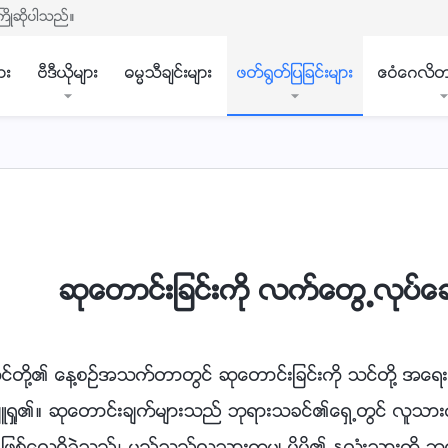
ႀကိဳဆိုပါသည္။
ား
ဗီဒီယိုမ်ား
ဓမၼသီခ်င္းမ်ား
ဖတ္႐ြတ္ျပျခင္းမ်ား
ဧဝံေဂလိတ
ဆုေတာင္းျခင္းကို လက္ေတြ႕လုပ္ေဆ
္တို႔၏ ေန႔စဥ္အသက္တာတြင္ ဆုေတာင္းျခင္းကို သင္တို႔ အေရ
်ဴရႈ၏။ ဆုေတာင္းခ်က္မ်ားသည္ ဘုရားသခင္၏ေရွ႕တြင္ လူသာ