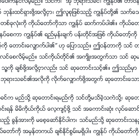
က္ႏိုင္လိမ့္မည္။ သင္က၊ “အို ဘုရားသခင္၊ ကြၽန္ုပ္၏ တာဝန္ကို ျဖ
ဘုန္းထင္ရွားဖို႔အလို႔ငွာ၊ ဤလူစုျဖစ္သည့္ ကြၽန္ုပ္တို႔၏ သက္ေသခံ
စ္ခုလုံးကို ကိုယ္ေတာ္ကိုသာ ကြၽန္ုပ္ ဆက္ကပ္ပါ၏။ ကိုယ္ေတာ့္ကို က
္ေစကာ ကြၽန္ုပ္၏ ရည္မွန္းခ်က္ ပန္းတိုင္အျဖစ္ ကိုယ္ေတာ့္ကို လိုက
့္ကို ေတာင္းေလွ်ာက္ပါ၏” ဟု ေျပာသည္။ ဤဝန္တာကို သင္ 
 စုံလင္ေစလိမ့္မည္။ သင္ကိုယ္တိုင္၏ အက်ိဳးအတြက္သာ သင္ ဆ
ႏွင့္ သူ႔ကို ခ်စ္ဖို႔အလို႔ငွာလည္း သင္ ဆုေတာင္းသင့္၏။ ဤသည္
 ဘုရားသခင္၏အလိုကို လိုက္ေလွ်ာက္ဖို႔အတြက္ ဆုေတာင္းေ
င္က မည္သို႔ ဆုေတာင္းရမည္ကို သင္တို႔မသိခဲ့သကဲသို႔၊ ဆုေတာင
္းရန္ မိမိကိုယ္ကိုယ္ ေလ့က်င့္ဖို႔ သင္ အေကာင္းဆုံး လုပ္ေဆာ
ွိသည့္ ခြန္အားကို မေစ့ေဆာ္ႏိုင္ပါက၊ သင္မည္သို႔ ဆုေတာင္းသ
ယ္ေတာ္ကို အမွန္တကယ္ ခ်စ္ႏိုင္စြမ္းမရွိပါ။ ကြၽန္ုပ္ ကိုယ္ေတာ