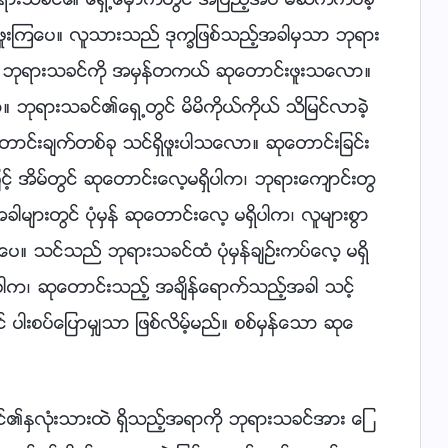
 ဘုရားသခင္၏ ေရွ႕ေမွာက္တြင္ အျပည့္အဝ မဆက္ကပ္ခဲ့
တြ႕ခဲ့ဖူးၾကေပ။ လူသားသည္ ဒုကၡျဖစ္သည့္အခါမွသာ ဘုရား
္ ဘုရားသခင္ကို အမွန္တကယ္ ဆုေတာင္းဖူးသေလာ။
 ဘုရားသခင္၏ေရွ႕တြင္ မိမိကိုယ္ကိုယ္ သိျမင္လာခဲ့
္း ဆုေတာင္းခ်က္တစ္ခု သင္ရွိဖူးပါသေလာ။ ဆုေတာင္းျခင္း
အိမ္တြင္ ဆုေတာင္းေလ့မရွိပါက၊ ဘုရားေက်ာင္းတြ
မ်ားတြင္ ပုံမွန္ ဆုေတာင္းေလ့ မရွိပါက၊ လူမ်ားစြာ
္ေပ။ သင္သည္ ဘုရားသခင္ထံ ပုံမွန္ခ်ဥ္းကပ္ေလ့ မရွိ
ွိပါက၊ ဆုေတာင္းသည့္ အခ်ိန္ေရာက္သည့္အခါ သင့္
္ ပါးစပ္ေျပာမွ်သာ ျဖစ္လိမ့္မည္။ စစ္မွန္ေသာ ဆုေ
္၏ႏွလုံးသားထဲ ရွိသည့္အရာကို ဘုရားသခင္အား ေျ