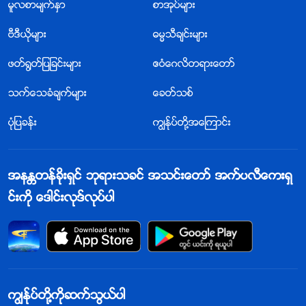
မူလစာမ်က္ႏွာ
စာအုပ္မ်ား
ဗီဒီယိုမ်ား
ဓမၼသီခ်င္းမ်ား
ဖတ္႐ြတ္ျပျခင္းမ်ား
ဧဝံေဂလိတရားေတာ္
သက္ေသခံခ်က္မ်ား
ေခတ္သစ္
ပုံျပခန္း
ကြၽန္ုပ္တို႔အေၾကာင္း
အနႏၲတန္ခိုးရွင္ ဘုရားသခင္ အသင္းေတာ္ အက္ပလီေကးရွ
င္းကို ေဒါင္းလုဒ္လုပ္ပါ
ကြၽန္ုပ္တို႔ကိုဆက္သြယ္ပါ