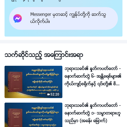
Messenger မွတဆင့္ ကြၽန္ုပ္တို႔ကို ဆက္သြ
ယ္လိုက္ပါ။
သက္ဆိုင္သည့္ အေၾကာင္းအရာ
ဘုရားသခင္၏ ႏႈတ္ကပတ္ေတာ္ -
ေနာက္ဆက္တြဲ ၆- အႏၲိခရစ္မ်ား၏
ကိုယ္က်င့္စ႐ိုက္ႏွင့္ ၎တို႔၏ စိတ္
သေဘာထား အႏွစ္သာရတို႔ကို
52:20
အႏွစ္ခ်ဳပ္ျခင္း (အပိုင္း ၃) အခန္း
ဘုရားသခင္၏ ႏႈတ္ကပတ္ေတာ္ -
ေလး
ေနာက္ဆက္တြဲ ၁- သမၼာတရားဟူ
သည္မွာ (အခန္း ေျခာက္)