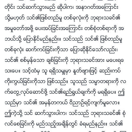
တိုင္း သင္ဆက္သြားမည္ ဆိုပါက၊ အနာဂတ္အေၾကာင္း
သို႔မဟုတ္ သင္၏ျဖစ္တည္မႈ တစ္ခုလုံးကို ဘုရားသခင္၏
အမႈေတာ္အဖို႔ ေပးအပ္ျခင္းအေၾကာင္း တစ္စုံတစ္ရာကို အ
ဘယ္သို႔ ေျပာႏိုင္မည္နည္း။ သင္သည္ သင္၏ ျဖစ္တည္မႈ
တစ္ခုလုံး ဆက္ကပ္ျခင္းကိုသာ ေျပာဆိုႏိုင္ေသာ္လည္း၊
သင္၏ စစ္မွန္ေသာ ခ်စ္ျခင္းကို ဘုရားသခင္အား မေပးရေ
သးေပ။ သင့္ထံမွ သူ ရရွိသမွ်မွာ ႏႈတ္ဖ်ားျဖင့္ ဆည္းကပ္
ကိုးကြယ္ျခင္းကိုသာ ျဖစ္သည္။ သူသည္ သမၼာတရားကို လ
က္ေတြ႕လုပ္ေဆာင္ဖို႔ သင္၏ရည္႐ြယ္ခ်က္ကို မရရွိေပ။ ဤ
သည္မွာ သင္၏ အမွန္တကယ္ ဝိညာဥ္ရင့္က်က္မႈေလာ။
ဤကဲ့သို႔ သင္ ဆက္သြားပါက၊ သင္သည္ ဘုရားသခင္၏ စုံ
လင္ေစျခင္းကို မည္သည့္အခ်ိန္တြင္ ခံရမည္နည္း။ သင္၏