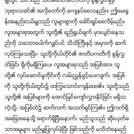
မွ်တြင္ သင္သည္ သင္၏ဇာတိေဟာင္းကို စြန႔္လႊတ္ၿပီး
ဘုရားသခင္၏ အလိုေတာ္ကို ေက်နပ္ေစသနည္း။ ဤေမးခြ
န္းအနည္းငယ္မွ်သည္ လူမ်ားစြာကို ေခါင္းရႈပ္ေစလိမ့္မည္။
လူအမ်ားစုအတြက္ သူတို႔၏ ရည္႐ြယ္ခ်က္ မွားယြင္းေနသ
ည္ကို သေဘာေပါက္လွ်င္ပင္ သိသိႀကီးႏွင့္ အမွားကို ဆက္
လုပ္ၾကေသးၿပီး၊ သူတို႔ကိုယ္တိုင္၏ ဇာတိပကတိကို စြန႔္လႊ
တ္ျခင္း ရွိကိုမရွိၾကေပ။ လူအမ်ားစုသည္ အျပစ္အား သူ
တို႔၏ လုပ္ေဆာင္မႈတိုင္းကို လမ္းၫႊန္ခြင့္ေပးလ်က္၊ အျပစ္
ကို သူတို႔ကိုယ္တြင္း၌ ထႂကြေသာင္းက်န္းေစ၏။ သူတို႔သည္
သူတို႔၏ အျပစ္မ်ားကို ေအာင္ျမင္ေက်ာ္လႊားႏိုင္ျခင္း မရွိသ
ကဲ့သို႔၊ အျပစ္ထဲ၌ ဆက္လက္ အသက္ရွင္ၾက၏။ ဤလက္ရွိ
အေျခအေနသို႔ ေရာက္ရွိၿပီးေနာက္၊ မည္သူသည္ ဆိုးယုတ္ေ
သာအမႈမ်ား မည္မွ်ျပဳလုပ္ခဲ့ၿပီး ျဖစ္သည္ကို မသိဘဲေနမည္