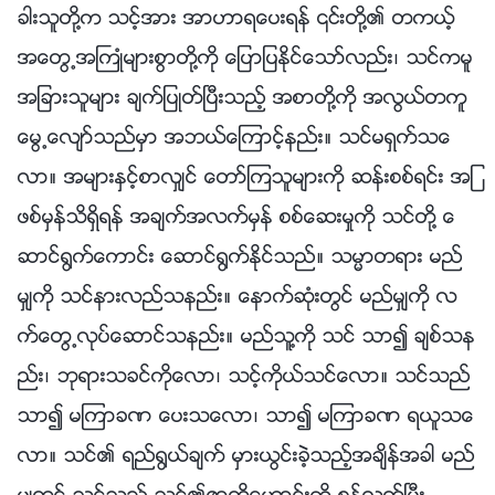
ခားသူတို႔က သင့္အား အာဟာရေပးရန္ ၎တို႔၏ တကယ့္
အေတြ႕အႀကဳံမ်ားစြာတို႔ကို ေျပာျပႏိုင္ေသာ္လည္း၊ သင္ကမူ
အျခားသူမ်ား ခ်က္ျပဳတ္ၿပီးသည့္ အစာတို႔ကို အလြယ္တကူ
ေမြ႕ေလ်ာ္သည္မွာ အဘယ္ေၾကာင့္နည္း။ သင္မရွက္သေ
လာ။ အမ်ားႏွင့္စာလွ်င္ ေတာ္ၾကသူမ်ားကို ဆန္းစစ္ရင္း အျ
ဖစ္မွန္သိရွိရန္ အခ်က္အလက္မွန္ စစ္ေဆးမႈကို သင္တို႔ ေ
ဆာင္႐ြက္ေကာင္း ေဆာင္႐ြက္ႏိုင္သည္။ သမၼာတရား မည္
မွ်ကို သင္နားလည္သနည္း။ ေနာက္ဆုံးတြင္ မည္မွ်ကို လ
က္ေတြ႕လုပ္ေဆာင္သနည္း။ မည္သူ႔ကို သင္ သာ၍ ခ်စ္သန
ည္း၊ ဘုရားသခင္ကိုေလာ၊ သင့္ကိုယ္သင္ေလာ။ သင္သည္
သာ၍ မၾကာခဏ ေပးသေလာ၊ သာ၍ မၾကာခဏ ရယူသေ
လာ။ သင္၏ ရည္႐ြယ္ခ်က္ မွားယြင္းခဲ့သည့္အခ်ိန္အခါ မည္