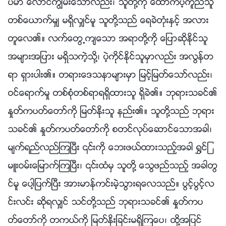
ပမာ ေလာင္ကြၽမ္းေသာ္လည္း၊ သူတို႔ကို ေထာက္ပံ့ကူညီသူ
တစ္ေယာက္မွ် မရွိလွ်င္မူ သူတို႔သည္ ေရခဲတုံးႏွင့္ အလား
တူေလ၏။ လက္ေတြ႕က်ေသာ အရာတို႔ကို ေျပာဆိုႏိုင္သူ
အမ်ားအျပား မရွိသကဲ့သို႔၊ ပဲ့ကိုင္ႏိုင္သူမွာလည္း အလြန္တ
ရာ ရွားပါး၏။ တရားေဒသနာမ်ားမွာ ျမင့္ျမတ္ေသာ္လည္း၊
ဝင္ေရာက္မႈ တစ္စုံတစ္ရာရရွိထားသူ ရွိခဲ၏။ ဘုရားသခင္၏
ႏႈတ္ကပတ္ေတာ္ကို ျမတ္ႏိုးသူ နည္း၏။ သူတို႔သည္ ဘုရား
သခင္၏ ႏႈတ္ကပတ္ေတာ္ကို စတင္လုပ္ေဆာင္ေသာအခါ၊
မ်က္ရည္လည္ၾကၿပီး ၎ကို ေဘးဖယ္ထားသည့္အခါ ႐ႊင္ျ
မဴးဝမ္းေျမာက္ၾကၿပီး၊ ၎ထံမွ သူတို႔ ေသြဖည္သည့္ အခါတြ
င္မူ ေပါ့ျပက္ၿပီး အားမာန္ကင္းမဲ့သြားရေလသည္။ ပြင့္ပြင့္လ
င္းလင္း ဆိုရလွ်င္ သင္တို႔သည္ ဘုရားသခင္၏ ႏႈတ္ကပ
တ္ေတာ္ကို တကယ္ကို ျမတ္ႏိုးျခင္းမရွိၾကေပ၊ ထို႔အျပင္