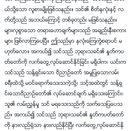
ယ္သို႔ေသာ လူစားမ်ိဳးျဖစ္သနည္း။ သင္၏ စိတ္ႏွလုံးႏွင့္ လ
က္တို႔သည္ အဘယ္ေၾကာင့္ တစ္ခုတည္း မျဖစ္သနည္း။
မ်ားလွစြာေသာ တရားေဟာခ်က္မ်ားသည္ အခ်ည္းႏွီးစကား
မ်ား ျဖစ္လာၾကေပၿပီ။ ဤသည္မွာ ႏွလုံးေၾကကြဲစရာပင္ မ
ဟုတ္ေလာ။ အကယ္၍ သင္သည္ ဘုရားသခင္၏ ႏႈတ္ကပ
တ္ေတာ္ကို လက္ေတြ႕လုပ္ေဆာင္ႏိုင္ျခင္း မရွိပါက၊ ယင္းက
သင္သည္ သန႔္ရွင္းေသာ ဝိညာဥ္ေတာ္ အမႈျပဳေသာလမ္း
ခရီးထဲသို႔ မဝင္ေရာက္ေသးသကဲ့သို႔၊ သင့္အထဲတြင္ သန႔္ရွ
င္းေသာဝိညာဥ္ေတာ္၏ လုပ္ေဆာင္ခ်က္ မရွိေသးေၾကာင္း၊
သူ၏ လမ္းၫႊန္မႈ သင္ မရေသးသည္ကို သက္ေသျပေပသ
ည္။ အကယ္၍ သင္သည္ ဘုရားသခင္၏ ႏႈတ္ကပတ္ေတာ္
ကို နားလည္႐ုံသာ နားလည္ႏိုင္ၿပီး လက္ေတြ႕လုပ္ေဆာင္ႏို