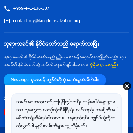
+959-441-136-387
contact.my@kingdomsalvation.org
ဘုရားသခင္၏ ႏိုင္ငံေတာ္သည္ ေရာက္လာၿပီ။
ဘုရားသခင္၏ ႏိုင္ငံေတာ္သည္ ဤေလာကသို႔ ေရာက္လာၿပီျဖစ္သည္။ ရား
သခင္၏ ႏိုင္ငံေတာ္သို႔ သင္ဝင္ေရာက္ခ်င္ပါသလား။
ပိုမိုေလ့လာမည္။
Messenger မွတဆင့္ ကြၽန္ုပ္တို႔ကို ဆက္သြယ္လိုက္ပါ။
ကြၽန္ုပ္တို႔ကို follow ျပဳလုပ္ရန္
သခင္အေစာကတည္းကျပန္ႂကြလာၿပီ၊ သန္းေပါင္းမ်ားစြာေ
သာ လူေတြက သခင့္ကိုဆိုမိၿပီးၿပီ၊ သင္လည္း သခင့္ကိုအျ
မန္ဆုံးႀကိဳဆိုမိခ်င္ပါသလား။ ယခုခ်က္ခ်င္း ကြၽန္ုပ္တို႔ကိုဆ
က္သြယ္ပါ နည္းလမ္းကိုရွာေတြ႕လိမ့္မည္။