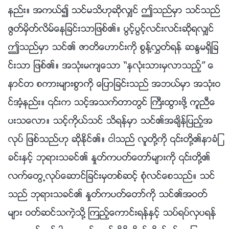
နည္း။ အကယ္၍ သင္မသိဟုဆိုလွ်င္ ဤသည္မွာ သင္သည္
ဇြတ္မွိတ္လိမ္ေနျခင္းသာျဖစ္၏။ ပြင့္ပြင့္လင္းလင္းဆိုရလွ်င္
ဤသည္မွာ သင္၏ ဇာတိေဟာင္းကို စြန႔္လႊတ္ရန္ ဆႏၵမရွိျခ
င္းသာ ျဖစ္၏။ အသုံးမက်ေသာ “ႏွလုံးသားမွလာသည့္” ေ
နာင္တ စကားမ်ားစြာကို ေျပာျခင္းသည္ အဘယ္မွာ အသုံးဝ
င္အံ့နည္း။ ၎က သင့္အသက္တာတြင္ ႀကီးထြားဖို႔ ကူညီေ
ပးသေလာ။ သင့္ကိုယ္သင္ သိရန္မွာ သင္၏အခ်ိန္ျပည့္အ
လုပ္ ျဖစ္သည္ဟု ဆိုႏိုင္၏။ ငါသည္ လူတို႔ကို ၎တို႔၏နာခံျ
ခင္းႏွင့္ ဘုရားသခင္၏ ႏႈတ္ကပတ္ေတာ္မ်ားကို ၎တို႔၏
လက္ေတြ႕လုပ္ေဆာင္ျခင္းမွတစ္ဆင့္ စုံလင္ေစသည္။ သင္
သည္ ဘုရားသခင္၏ ႏႈတ္ကပတ္ေတာ္ကို သင္၏အဝတ္
မ်ား ဝတ္ဆင္သကဲ့သို႔ ၾကည့္ေကာင္းရန္ႏွင့္ သပ္ရပ္လွပရန္