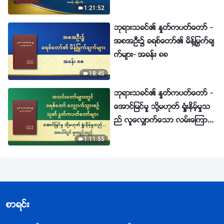
1:21:52
ဘုရားသခင္၏ ႏႈတ္ကပတ္ေတာ္ -
အစအဦး၌ ခရစ္ေတာ္၏ မိန႔္ႁမြက္ခ်
က္မ်ား- အခန္း ၈၈
18:45
ဘုရားသခင္၏ ႏႈတ္ကပတ္ေတာ္ -
ေအာင္ျမင္မႈ သို႔မဟုတ္ ရႈံးနိမ့္မႈသ
ည္ လူေလွ်ာက္ေသာ လမ္းေၾကာင္း
အေပၚတြင္ မူတည္သည္
1:11:55
စာရင္း