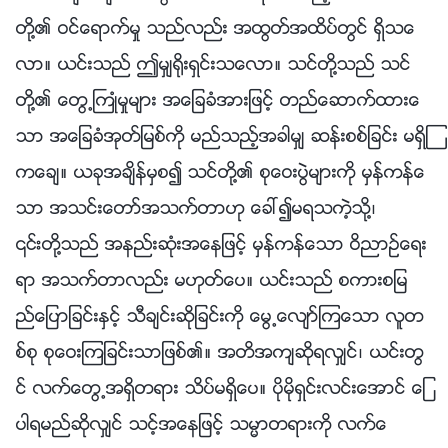
တို႔၏ ဝင္ေရာက္မႈ သည္လည္း အထြတ္အထိပ္တြင္ ရွိသေ
လာ။ ယင္းသည္ ဤမွ်႐ိုးရွင္းသေလာ။ သင္တို႔သည္ သင္
တို႔၏ ေတြ႕ႀကဳံမႈမ်ား အေျခခံအားျဖင့္ တည္ေဆာက္ထားေ
သာ အေျခခံအုတ္ျမစ္ကို မည္သည့္အခါမွ် ဆန္းစစ္ျခင္း မရွိၾ
ကေခ်။ ယခုအခ်ိန္မွစ၍ သင္တို႔၏ စုေဝးပြဲမ်ားကို မွန္ကန္ေ
သာ အသင္းေတာ္အသက္တာဟု ေခၚ၍မရသကဲ့သို႔၊
၎တို႔သည္ အနည္းဆုံးအေနျဖင့္ မွန္ကန္ေသာ ဝိညာဥ္ေရး
ရာ အသက္တာလည္း မဟုတ္ေပ။ ယင္းသည္ စကားစျမ
ည္ေျပာျခင္းႏွင့္ သီခ်င္းဆိုျခင္းကို ေမြ႕ေလ်ာ္ၾကေသာ လူတ
စ္စု စုေဝးၾကျခင္းသာျဖစ္၏။ အတိအက်ဆိုရလွ်င္၊ ယင္းတြ
င္ လက္ေတြ႕အရွိတရား သိပ္မရွိေပ။ ပိုမိုရွင္းလင္းေအာင္ ေျ
ပာရမည္ဆိုလွ်င္ သင့္အေနျဖင့္ သမၼာတရားကို လက္ေ