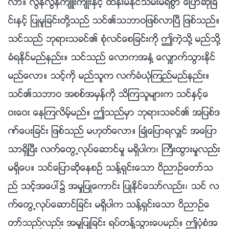
လာ။ လြန္လြန္က်ဴးက်ဳးႏွင့္ ထိန္းမႏိုင္သိမ္းမရစြာ ေျပာဆိုျခ
င္းႏွင့္ ျပဳမူျခင္းတို႔သည္ သင္၏သဘာဝျဖစ္လာၿပီ ျဖစ္သည္။
သင္သည္ ဘုရားသခင္၏ စုံလင္ေစျခင္းကို ဤကဲ့သို႔ မည္သို႔
ခံရႏိုင္မည္နည္း။ သင္သည္ ေလာကအႏွံ႔ ေလွ်ာက္သြားႏိုင္
မည္ေလာ။ သင့္ကို မည္သူက လက္ခံယုံၾကည္မည္နည္း။
သင္၏သဘာဝ အစစ္အမွန္ကို သိၾကသူမ်ားက သင္ႏွင့္ေ
ဝးေဝး ေနၾကလိမ့္မည္။ ဤသည္မွာ ဘုရားသခင္၏ အျပစ္ဒ
ဏ္ေပးျခင္း ျဖစ္သည္ မဟုတ္ေလာ။ ၿခဳံေျပာရလွ်င္ အေျပာ
သာရွိၿပီး လက္ေတြ႕လုပ္ေဆာင္မႈ မရွိပါက၊ ႀကီးထြားမႈလည္း
မရွိေပ။ သင္ေျပာဆိုေနစဥ္ သန႔္ရွင္းေသာ ဝိညာဥ္ေတာ္သ
ည္ သင့္အေပၚ၌ အမႈျပဳေကာင္း ျပဳႏိုင္ေသာ္လည္း၊ သင္ လ
က္ေတြ႕လုပ္ေဆာင္ျခင္း မရွိပါက သန႔္ရွင္းေသာ ဝိညာဥ္ေ
တာ္သည္လည္း အမႈျပဳျခင္း ရပ္တန႔္သြားေပမည္။ ဤပုံစံအ