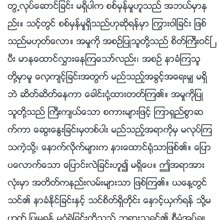
တြ႕လုပ္ေဆာင္ျခင္း မရွိပါက စစ္မွန္မႈဟူသည္ အဘယ္မွာန
ည္း။ သင့္တြင္ စစ္မွန္မႈရွိသည္ဟုဆိုရန္မွာ ႂကြားဝါျခင္း ျဖစ္
သည္မဟုတ္ေလာ။ အမႈကို အစဥ္ျပဳသူတို႔သည္ စိတ္ႀကီးဝင္ၿ
ပီး မာနေထာင္လႊားေနၾကေသာ္လည္း၊ အစဥ္ နာခံၾကသူ
တို႔မွာမူ ေလ့က်င့္ျခင္းအတြက္ မည္သည့္အခြင့္အေရးမွ် မရွိ
ဘဲ ဆိတ္ဆိတ္ေနကာ ေခါင္းငုံ႔ထားတတ္ၾက၏။ အမႈကိုျပဳ
သူတို႔သည္ ႀကီးက်ယ္ေသာ စကားမ်ားျဖင့္ ၾကာရွည္စြာဆ
က္ကာ ေဆြးေႏြးျခင္းမွတစ္ပါး မည္သည့္အရာကိုမွ မလုပ္ၾက
သကဲ့သို႔၊ ေနာက္လိုက္မ်ားက နားေထာင္႐ုံသာျဖစ္၏။ ေျပာ
ပေလာက္ေသာ ေျပာင္းလဲျခင္းဟူ၍ မရွိေပ။ ဤအရာအား
လုံးမွာ အတိတ္ကနည္းလမ္းမ်ားသာ ျဖစ္ၾက၏။ ယေန႔တြင္
သင္၏ နာခံႏိုင္ျခင္းႏွင့္ သင္စိတ္ရွိတိုင္း ေႏွာင့္ယွက္ရန္ သို႔မ
ဟုတ္ ျပဳမူရန္ မဝံ့ရဲျခင္းတို႔သည္ ဘုရားသခင္၏ စီမံအုပ္ခ်ဳ