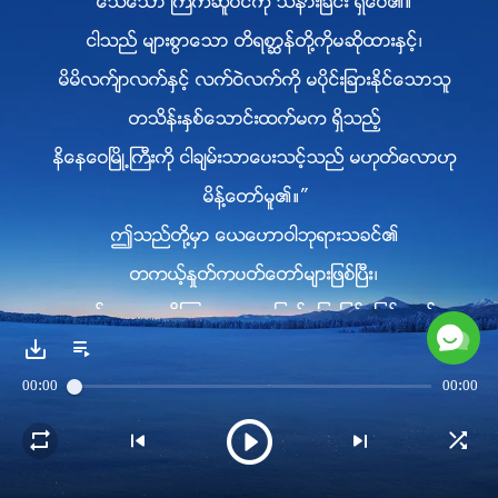
ေသေသာ ၾကက္ဆူပင္ကို သနားျခင္း ရွိေပ၏။
ငါသည္ မ်ားစြာေသာ တိရစာၦန္တို႔ကိုမဆိုထားႏွင့္၊
မိမိလက္်ာလက္ႏွင့္ လက္ဝဲလက္ကို မပိုင္းျခားႏိုင္ေသာသူ
တသိန္းႏွစ္ေသာင္းထက္မက ရွိသည့္
နိေနေဝၿမိဳ႕ႀကီးကို ငါခ်မ္းသာေပးသင့္သည္ မဟုတ္ေလာဟု
မိန႔္ေတာ္မူ၏။”
ဤသည္တို႔မွာ ေယေဟာဝါဘုရားသခင္၏
တကယ့္ႏႈတ္ကပတ္ေတာ္မ်ားျဖစ္ၿပီး၊
သူႏွင့္ ေယာနတို႔ၾကား စကားစျမည္ေျပာျခင္း ျဖစ္သည္။
ဤအျပန္အလွန္ စကားေျပာျခင္းမွာ တိုေတာင္းလင့္ကစား
00:00
00:00
လူသားမ်ိဳးႏြယ္အတြက္ ဖန္ဆင္းရွင္၏ ေစာင့္ေရွာက္ျပဳစုျခင္းႏွင့္
လူသားအား လက္ေလွ်ာ့ရန္ သူ၏ ဝန္ေလးမႈတို႔ႏွင့္ ျပည့္ေနသ
ည္။