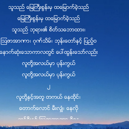
သူသည္ ေျမႀကီးစြန္းမွ ထေျမာက္ခဲ့သည္
ေျမႀကီးစြန္းမွ ထေျမာက္ခဲ့သည္
သူသည္ ဘုရား၏ စိတ္သေဘာထား၊
ဩဇာအာဏာ၊ ဂုဏ္သိမ္၊ ဘုန္းေတာ္ႏွင့္ ျပည့္ဝ
ေနာက္ဆုံးေသာကာလတြင္ ေပၚထြန္းေသာ္လည္း
လူတို႔အလယ္မွာ ပုန္းကြယ္
လူတို႔အလယ္မွာ ပုန္းကြယ္
၂
လူတို႔ႏွင့္အတူ တကယ္ ေနထိုင္၊
ေတာက္ေလာင္ မီးလွ်ံ၊ ေနလို
တန္ခိုးႏွင့္ ဩဇာအာဏာ ရွိေန