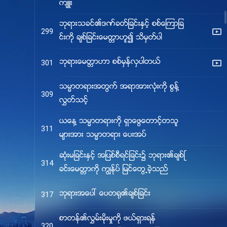
က်ဴး
ဘုရားသခင္၏ဒဏ္ခတ္ျခင္းႏွင့္ စစ္ေၾကာျခ
299
င္းကို ခ်စ္ျခင္းေမတၱာဟူ၍ သိမွတ္ပါ
ဘုရားေမတၱာဟာ စစ္မွန္လွပါတယ္
301
သမၼာတရားအတြက္ အရာအားလုံးကို စြန႔္
309
လႊတ္သင့္
ယေန႔ သမၼာတရားကို ရွာေဖြေတာင့္တသူ
311
မ်ားအား သမၼာတရား ေပးအပ္
ဆုံးမျခင္းႏွင့္ အျပစ္စီရင္ျခင္း၌ ဘုရား၏ခ်စ္ျ
314
ခင္းေမတၱာကို ကြၽန္ုပ္ ျမင္ေတြ႕ခဲ့သည္
ဘုရားအေပၚ ေပတ႐ု၏ခ်စ္ျခင္း
317
စာတန္၏လႊမ္းမိုးမႈကို ဖယ္ရွားရန္
320