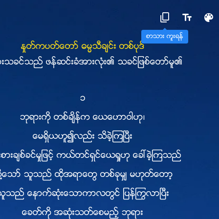
စာသား ကူးရန္
ႏႈတ္ကပတ္ေတာ္ ဓမၼသီခ်င္း တစ္ပုဒ္
ားသခင္သည္ ဖန္ဆင္းခံအားလုံး၏ သခင္ျဖစ္ေတာ္မူ၏
၁
ဘုရားကို တစ္ခ်ိန္က ေယေဟာဝါဟု၊
ေမရွိယဟူ၍လည္း သိခဲ့ၾကၿပီး
ားခ်စ္ခင္မႈျဖင့္ ကယ္တင္ရွင္ေယရႈဟု ေခၚခဲ့ၾကသည္
ို႔ေသာ္ သူသည္ ထိုအရာေတြ တစ္ခုမွ် မဟုတ္ေတာ့
သူသည္ ေနာက္ဆုံးေသာကာလတြင္ ျပန္ႂကြလာၿပီး
ေခတ္ကို အဆုံးသတ္ေစမည့္ ဘုရား