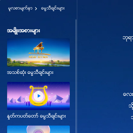
မူလစာမ်က္ႏွာ
ဓမၼသီခ်င္းမ်ား
အမ်ိဳးအစားမ်ား
ဘုရ
အသစ္ဆုံး ဓမၼသီခ်င္းမ်ား
ေလးစ
သ
ႏႈတ္ကပတ္ေတာ္ ဓမၼသီခ်င္းမ်ား