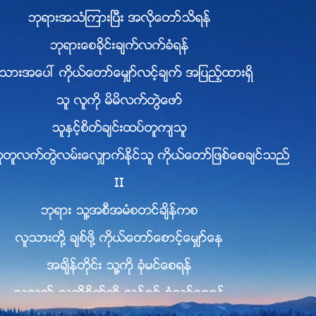
ဘုရားအသံၾကားၿပီး အလိုေတာ္သိရန္
ဘုရားေစခိုင္းခ်က္လက္ခံရန္
သားအေပၚ ကိုယ္ေတာ္ေမွ်ာ္လင့္ခ်က္ အျပည့္ထားရွိ
သူ လူကို မိမိလက္တြဲေဖာ္
သူႏွင့္စိတ္ခ်င္းထပ္တူက်သူ
တူတူလက္တြဲလမ္းေလွ်ာက္ႏိုင္သူ ကိုယ္ေတာ္ျဖစ္ေစခ်င္သည္
II
ဘုရား သူ႔အစီအမံစတင္ခ်ိန္ကစ
လူသားတို႔ ခ်စ္ဖို႔ ကိုယ္ေတာ္ေစာင့္ေမွ်ာ္ေန
အခ်ိန္တိုင္း သူ႔ကို ခုံမင္ေစရန္
သူသည္ လူတို႔စိတ္ကို သန္႔စင္ စုံလင္ေစရန္