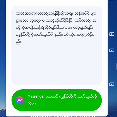
ဘုရားႀကံ့ႀကံ့ခံသည္
လူသားတို႔အနာဂတ္အတြက္ ဘုရားသခင္
သခင္အေစာကတည္းကျပန္ႂကြလာၿပီ၊ သန္းေပါင္းမ်ား
521
ပူေဆြး
စြာေသာ လူေတြက သခင့္ကိုဆိုမိၿပီးၿပီ၊ သင္လည္း သ
ခင့္ကိုအျမန္ဆုံးႀကိဳဆိုမိခ်င္ပါသလား။ ယခုခ်က္ခ်င္း
ဘုရားသခင္ သင့္စိတ္ႏွလုံးသားႏွင့္ဝိညာဥ္
524
ကြၽန္ုပ္တို႔ကိုဆက္သြယ္ပါ နည္းလမ္းကိုရွာေတြ႕လိမ့္မ
ကို ရွာေဖြေန
ည္။
ဘုရားေပၚထြန္းျခင္း၏ရည္႐ြယ္ခ်က္
525
ဘုရားသခင္၏ ေျခရာေတာ္မ်ားအား ရွာန
526
ည္း
သမၼာတရားလက္ခံသူသာ ဘုရားအသံေ
527
တာ္ၾကားႏိုင္
Messenger မွတဆင့္ ကြၽန္ုပ္တို႔ကို ဆက္သြယ္လို
ဘုရား၏ေပၚထြန္းျခင္းကို ကန္႔သတ္ရန္ စိ
528
က္ပါ။
တ္ကူးႏိုင္စြမ္းအေပၚ အမွီမျပဳႏွင့္
ဘုရားသခင္၏ ေပၚထြန္းျခင္းကို ရွာေဖြဖို႔ လူ