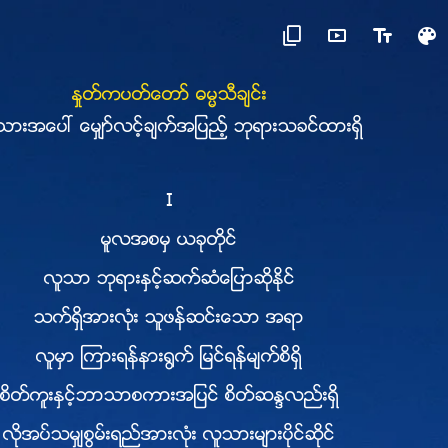
ႏႈတ္ကပတ္ေတာ္ ဓမၼသီခ်င္း
သားအေပၚ ေမွ်ာ္လင့္ခ်က္အျပည့္ ဘုရားသခင္ထားရွိ
I
မူလအစမွ ယခုတိုင္
လူသာ ဘုရားႏွင့္ဆက္ဆံေျပာဆိုႏိုင္
သက္ရွိအားလုံး သူဖန္ဆင္းေသာ အရာ
လူမွာ ၾကားရန္နား႐ြက္ ျမင္ရန္မ်က္စိရွိ
စိတ္ကူးႏွင့္ဘာသာစကားအျပင္ စိတ္ဆႏၵလည္းရွိ
လိုအပ္သမွ်စြမ္းရည္အားလုံး လူသားမ်ားပိုင္ဆိုင္