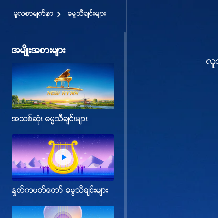
မူလစာမ်က္ႏွာ
ဓမၼသီခ်င္းမ်ား
အမ်ိဳးအစားမ်ား
လူ
အသစ္ဆုံး ဓမၼသီခ်င္းမ်ား
ႏႈတ္ကပတ္ေတာ္ ဓမၼသီခ်င္းမ်ား