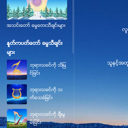
အသင္းေတာ္ ဓမၼေတးသီခ်င္းမ်ား
လူ
ႏႈတ္ကပတ္ေတာ္ ဓမၼသီခ်င္း
မ်ား
သူႏွင့္အ
ဘုရားသခင္ကို သိျမ
င္ျခင္း
ဘုရားသခင္ကို သ
က္ေသခံျခင္း
ဘုရားသခင္ကို ခ်ီးမြ
မ္းျခင္း