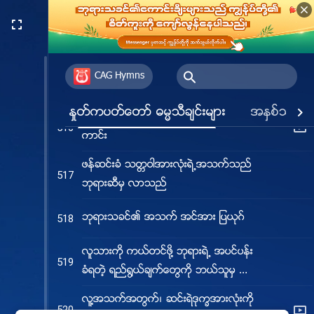
512
သေဘာသဘာဝခ်င္းတူသည္
ဘုရား၏စကားသည္ ထာဝရအမွန္တရား
514
CAG Hymns
ဘုရားကို ဝမ္းအနည္းေစဆုံးေသာအရာက်ဴး
515
ႏႈတ္ကပတ္ေတာ္ ဓမၼသီခ်င္းမ်ား
အႏွစ္သက္ဆု
အရာခပ္သိမ္းကို ဘုရားဘယ္လိုအုပ္စိုးေၾ
516
ကာင္း
ဖန္ဆင္းခံ သတၱဝါအားလုံးရဲ႕အသက္သည္
517
ဘုရားဆီမွ လာသည္
ဘုရားသခင္၏ အသက္ အင္အား ျပယုဂ္
518
လူသားကို ကယ္တင္ဖို႔ ဘုရားရဲ႕ အပင္ပန္း
519
ခံရတဲ့ ရည္႐ြယ္ခ်က္ေတြကို ဘယ္သူမွ နား
မလည္
လူ႔အသက္အတြက္၊ ဆင္းရဲဒုကၡအားလုံးကို
520