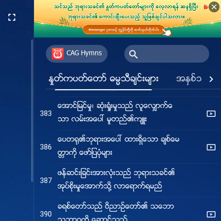
လူသား၏ ေတြးေခၚမႈ ေရွးဆန္လြန္းသည္
374
လမ္းမွန္ရွာေဖြဖို႔အတြက္ လမ္းစဥ္မ်ား
375
CAG Hymns
ေအာင္ျမင္ျခင္း က်ရႈံးျခင္းဆိုတာ လူသားတို႔ႀ
ႏႈတ္ကပတ္ေတာ္ ဓမၼသီခ်င္းမ်ား
အႏွစ္သက္ဆု
382
ကိဳးစားမႈေပၚ မူတည္
ေအာင္ျမင္မႈ၊ ဆုံးရႈံးမႈသည္ လူေလွ်ာက္ေ
383
သာ လမ္းအေပၚ မူတည္၏က်ဴး
ေပတ႐ု၏ဘုရားအေပၚ ထားရွိေသာ ခ်စ္ေမ
386
တၱာကို ေဖာ္ျပပုံမ်ား
ဖန္ဆင္းျခင္းအားလုံးသည္ ဘုရားသခင္၏
387
အုပ္စိုးမႈေအာက္သို႔ လာေရာက္ရမည္
ခရစ္ေတာ္သည္ ဝိညာဥ္ေတာ္၏ သေဘာ
390
သဘာဝကို ေဆာင္သည္