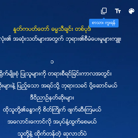
စာသား ကူးရန္
ႏႈတ္ကပတ္ေတာ္ ဓမၼသီခ်င္း တစ္ပုဒ္
ုံး၏ အဆုံးသတ္မ်ားအတြက္ ဘုရား၏စီမံေပးမႈမ်ားက်ဴး
၁
႐ိုက္မ်ိဳးစုံ ျပဳသူမ်ားကို တရားစီရင္ျခင္းကာလအတြင္း
ုးမ်ားနဲ႔ ျပည့္ေသာ အရပ္သို႔ ဘုရားသခင္ ပို႔ေဆာင္မယ္
ဒီဝိညာဥ္နတ္ဆိုးမ်ား
ထိုသူတို႔၏ခႏၶာကို စိတ္ႀကိဳက္ ဖ်က္ဆီးၾကမယ္
အေလာင္းေကာင္လို အပုပ္နံ႔ထြက္ေစမယ္
သူတို႔နဲ႔ ထိုက္တန္တဲ့ ဆုလာဘ္ပဲ