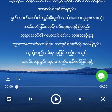
သို႔မဟုတ္ ဘုရားသခင္အား အႂကြင္းမဲ့မနာခံႏိုင္ေသာသူမ်ားမွာ
ဒဏ္ခတ္ျခင္းခံၾကရမည္။
ႏႈတ္ကပတ္ေတာ္၏ လႊမ္းမိုးမႈကို လက္ခံေသာသူမ်ားအားလုံး
ကယ္တင္ျခင္းအခြင့္လမ္းမ်ားစြာရရွိၾကမည္။
ဘုရားသခင္၏ ကယ္တင္ျခင္းက သူ၏အဆုံးစြန္
ညႇာတာေထာက္ထားျခင္း၊ သည္းခံျခင္းတို႔ကို ေဖာ္ျပမည္။
လူတို႔သည္လမ္းမွားမွျပန္လည့္လာလွ်င္၊
ေနာင္တရလွ်င္၊ ဘုရားသည္ကယ္တင္ျခင္းရဖို႔
အခြင့္ေပးေတာ္မူမည္။
II
00:00
00:00
ႏႈတ္ကပတ္ေတာ္လုပ္ေဆာင္မႈအဆင့္သည္
လူတို႔နားမလည္ႏိုင္ေသာ လမ္းခရီးမ်ားႏွင့္
နက္နဲေသာအရာမ်ားအား လမ္းဖြင့္ျပသည္။