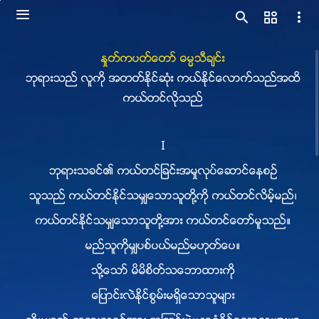
ႏႈတ္ကပတ္ေတာ္ ဓမၼသီခ်င္း
ဘုရားသည္ လူကို အတတ္ႏိုင္ဆုံး ကယ္ႏိုင္ေလာက္သည္အထိ
ကယ္တင္လိုသည္
I
ဘုရားသခင္၏ ကယ္တင္ျခင္းအမႈလုပ္ေဆာင္ေနစဥ္
သူသည္ ကယ္တင္ႏိုင္သမွ်ေသာသူတို႔ကို ကယ္တင္လိမ့္မည္၊
ကယ္တင္ႏိုင္သမွ်ေသာသူတို႔အား ကယ္တင္ေတာ္မူသည္။
မည္သူကိုမွ်ပစ္ပယ္မည္မဟုတ္ေပ။
သို႔ေသာ္ မိမိစိတ္သေဘာထားကို
ေျပာင္းလဲႏိုင္စြမ္းမရွိေသာသူမ်ား