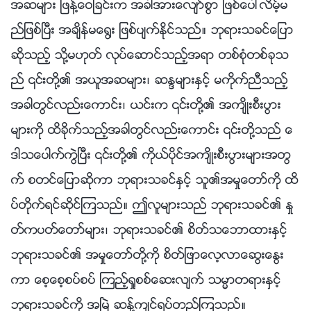
အဆမ်ား ျဖန႔္ေဝျခင္းက အခါအားေလ်ာ္စြာ ျဖစ္ေပၚလိမ့္မ
ည္ျဖစ္ၿပီး အခ်ိန္မေ႐ြး ျဖစ္ပ်က္ႏိုင္သည္။ ဘုရားသခင္ေျပာ
ဆိုသည့္ သို႔မဟုတ္ လုပ္ေဆာင္သည့္အရာ တစ္စုံတစ္ခုသ
ည္ ၎တို႔၏ အယူအဆမ်ား၊ ဆႏၵမ်ားႏွင့္ မကိုက္ညီသည့္
အခါတြင္လည္းေကာင္း၊ ယင္းက ၎တို႔၏ အက်ိဳးစီးပြား
မ်ားကို ထိခိုက္သည့္အခါတြင္လည္းေကာင္း ၎တို႔သည္ ေ
ဒါသေပါက္ကြဲၿပီး ၎တို႔၏ ကိုယ္ပိုင္အက်ိဳးစီးပြားမ်ားအတြ
က္ စတင္ေျပာဆိုကာ ဘုရားသခင္ႏွင့္ သူ၏အမႈေတာ္ကို ထိ
ပ္တိုက္ရင္ဆိုင္ၾကသည္။ ဤလူမ်ားသည္ ဘုရားသခင္၏ ႏႈ
တ္ကပတ္ေတာ္မ်ား၊ ဘုရားသခင္၏ စိတ္သေဘာထားႏွင့္
ဘုရားသခင္၏ အမႈေတာ္တို႔ကို စိတ္ျဖာေလ့လာေဆြးေႏြး
ကာ ေစ့ေစ့စပ္စပ္ ၾကည့္ရႈစစ္ေဆးလ်က္ သမၼာတရားႏွင့္
ဘုရားသခင္ကို အၿမဲ ဆန႔္က်င္ရပ္တည္ၾကသည္။