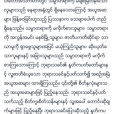
င္းေတာ္အသက္တာတြင္ သမၼာတရားကို မခ်စ္ျမတ္ႏိုးေသာ
လူမ်ားသည္ ေနရာအႏွံ႔တြင္ ရွိေနေသာေၾကာင့္ အယူအဆ
မ်ား ျဖန႔္ေဝျခင္းဟူသည့္ ျပႆနာက ေသခ်ာေပါက္ တည္
ရွိေနသည္။ သမၼာတရားကို မလိုက္စားသူမ်ား၊ သမၼာတရား
ကို အလြန္အမင္း မႏွစ္ၿမိဳ႕သူမ်ား၊ ဇာတိပကတိဆိုင္ရာ သာ
ယာမႈကို ရွာေဖြသူမ်ားအျပင္ မယုံၾကည္သူမ်ား၊ ဆိုးယုတ္ေ
သာလူမ်ားႏွင့္ အျခားသူမ်ားသည္ သမၼာတရားကို မလိုက္
စားၾကေသာေၾကာင့္ ဘုရားသခင္၏ ႏႈတ္ကပတ္ေတာ္မ်ားႏွ
င့္ လူ႔ဇာတိခံယူေသာ ဘုရားသခင္ႏွင့္ပတ္သက္၍ အစဥ္အၿမဲ
အယူအဆမ်ား ထားရွိၾကသည္။ ၎တို႔၏ စိတ္ႏွလုံးမ်ားသ
ည္ အယူအဆမ်ားျဖင့္ ျပည့္ေနသည္၊ ဘုရားသခင္ႏွင့္ပတ္
သက္သည့္ စိတ္ကူးစိတ္သန္းမ်ားႏွင့္ သူ႔အေပၚ ေတာင္းဆိုခ်
က္မ်ားျဖင့္ ျပည့္ေနၿပီး ဘုရားသခင္ေျပာဆိုသည့္ ႏႈတ္ကပ