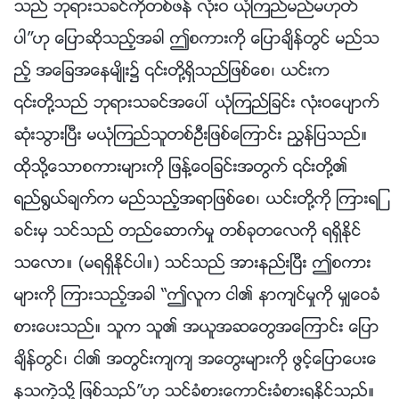
သည္ ဘုရားသခင္ကိုတစ္ဖန္ လုံးဝ ယုံၾကည္မည္မဟုတ္
ပါ”ဟု ေျပာဆိုသည့္အခါ ဤစကားကို ေျပာခ်ိန္တြင္ မည္သ
ည့္ အေျခအေနမ်ိဳး၌ ၎တို႔ရွိသည္ျဖစ္ေစ၊ ယင္းက
၎တို႔သည္ ဘုရားသခင္အေပၚ ယုံၾကည္ျခင္း လုံးဝေပ်ာက္
ဆုံးသြားၿပီး မယုံၾကည္သူတစ္ဦးျဖစ္ေၾကာင္း ၫႊန္ျပသည္။
ထိုသို႔ေသာစကားမ်ားကို ျဖန႔္ေဝျခင္းအတြက္ ၎တို႔၏
ရည္႐ြယ္ခ်က္က မည္သည့္အရာျဖစ္ေစ၊ ယင္းတို႔ကို ၾကားရျ
ခင္းမွ သင္သည္ တည္ေဆာက္မႈ တစ္ခုတေလကို ရရွိႏိုင္
သေလာ။ (မရရွိႏိုင္ပါ။) သင္သည္ အားနည္းၿပီး ဤစကား
မ်ားကို ၾကားသည့္အခါ “ဤလူက ငါ၏ နာက်င္မႈကို မွ်ေဝခံ
စားေပးသည္။ သူက သူ၏ အယူအဆေတြအေၾကာင္း ေျပာ
ခ်ိန္တြင္၊ ငါ၏ အတြင္းက်က် အေတြးမ်ားကို ဖြင့္ေျပာေပးေ
နသကဲ့သို႔ ျဖစ္သည္”ဟု သင္ခံစားေကာင္းခံစားရႏိုင္သည္။