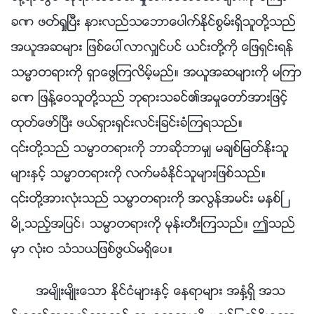
ခဏ ဖတ္ရႈၿပီး နားလည္သေဘာေပါက္ႏိုင္စြမ္းရွိသူတို႔သည္
အယူအဆမ်ား ျဖစ္ေပၚလာလွ်င္ပင္ ယင္းတို႔ကို ေျဖရွင္းရန္
သမၼာတရားကို ရွာေဖြၾကလိမ့္မည္။ အယူအဆမ်ားကို မၾကာ
ခဏ ျဖန႔္ေဝသူတို႔သည္ ဘုရားသခင္၏အမႈေတာ္အားျဖင့္
ထုတ္ေဖာ္ၿပီး ဖယ္ရွားရွင္းလင္းျခင္းခံၾကရသည္။
၎တို႔သည္ သမၼာတရားကို ဘာဆိုဘာမွ် မခ်စ္ျမတ္ႏိုးသူ
မ်ားႏွင့္ သမၼာတရားကို လက္မခံႏိုင္သူမ်ားျဖစ္သည္။
၎တို႔အားလုံးသည္ သမၼာတရားကို အလြန္အမင္း မႏွစ္ၿ
မိဳ႕သည့္အျပင္၊ သမၼာတရားကို မုန္းတီးၾကသည္။ ဤသည္
မွာ လုံးဝ သံသယျဖစ္ဖြယ္မရွိေပ။
အမ်ိဳးမ်ိဳးေသာ ႏိုင္ငံမ်ားႏွင့္ ေနရာမ်ား အႏွံ႔ရွိ အသ