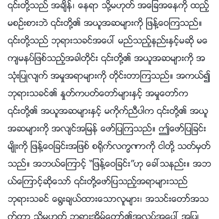
၎တို႔သည္ အခ်ိန္၊ ေနရာ သို႔မဟုတ္ အေျခအေနကို ထည့္
မစဥ္းစားဘဲ ၎တို႔၏ အယူအဆမ်ားကို ျဖန႔္ေဝၾကသည္။
၎တို႔သည္ ဘုရားသခင္အေပၚ မည္သည့္နည္းႏွင့္မဆို မေ
က်မနပ္ျဖစ္သည့္အခါတိုင္း ၎တို႔၏ အယူအဆမ်ားကို အ
သုံးျပဳလ်က္ အမႈအရာမ်ားကို တိုင္းတာၾကသည္။ အကယ္၍
ဘုရားသခင္၏ ႏႈတ္ကပတ္ေတာ္မ်ားႏွင့္ အမႈေတာ္က
၎တို႔၏ အယူအဆမ်ားႏွင့္ မကိုက္ညီပါက ၎တို႔၏ အယူ
အဆမ်ားကို အလ်င္အျမန္ ေဖာ္ျပၾကသည္။ ဤေဖာ္ျပျခင္း
မ်ိဳးကို ျဖန႔္ေဝျခင္းအျဖစ္ စ႐ိုက္လကၡဏာကို ငါတို႔ သတ္မွတ္
သည္။ အဘယ္ေၾကာင့္ “ျဖန႔္ေဝျခင္း”ဟု ေခၚသနည္း။ အဘ
ယ္ေၾကာင့္ဆိုေသာ္ ၎တို႔ေဖာ္ျပသည့္အရာမ်ားသည္
ဘုရားသခင္ ေ႐ြးခ်ယ္ထားေသာလူမ်ား၊ အသင္းေတာ္အသ
က္တာ သို႔မဟုတ္ ဘုရားအိမ္ေတာ္၏အလုပ္အေပၚ အျပဳ