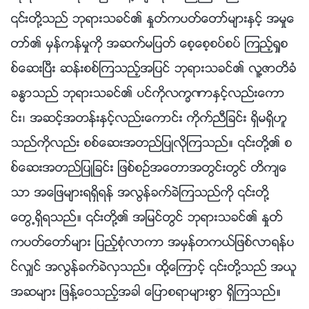
၎တို႔သည္ ဘုရားသခင္၏ ႏႈတ္ကပတ္ေတာ္မ်ားႏွင့္ အမႈေ
တာ္၏ မွန္ကန္မႈကို အဆက္မျပတ္ ေစ့ေစ့စပ္စပ္ ၾကည့္ရႈစ
စ္ေဆးၿပီး ဆန္းစစ္ၾကသည့္အျပင္ ဘုရားသခင္၏ လူ႔ဇာတိခံ
ခႏၶာသည္ ဘုရားသခင္၏ ပင္ကိုလကၡဏာႏွင့္လည္းေကာ
င္း၊ အဆင့္အတန္းႏွင့္လည္းေကာင္း ကိုက္ညီျခင္း ရွိမရွိဟူ
သည္ကိုလည္း စစ္ေဆးအတည္ျပဳလိုၾကသည္။ ၎တို႔၏ စ
စ္ေဆးအတည္ျပဳျခင္း ျဖစ္စဥ္အေတာအတြင္းတြင္ တိက်ေ
သာ အေျဖမ်ားရရွိရန္ အလြန္ခက္ခဲၾကသည္ကို ၎တို႔
ေတြ႕ရွိရသည္။ ၎တို႔၏ အျမင္တြင္ ဘုရားသခင္၏ ႏႈတ္
ကပတ္ေတာ္မ်ား ျပည့္စုံလာကာ အမွန္တကယ္ျဖစ္လာရန္ပ
င္လွ်င္ အလြန္ခက္ခဲလွသည္။ ထို႔ေၾကာင့္ ၎တို႔သည္ အယူ
အဆမ်ား ျဖန႔္ေဝသည့္အခါ ေျပာစရာမ်ားစြာ ရွိၾကသည္။