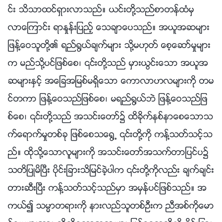
င္း သိသာထင္ရွားလာသည္။ ယင္းတို႔သည္စာတန္ထံမွ
လာေၾကာင္း ရာႏႈန္းျပည့္ ေသခ်ာေပသည္။ အယူအဆမ်ား
ျဖန႔္ေဝသူတို႔၏ ရည္႐ြယ္ခ်က္မ်ား သို႔မဟုတ္ ေစ့ေဆာ္မႈမ်ား
က မည္သို႔ပင္ျဖစ္ေစ၊ ၎တို႔သည္ မွားယြင္းေသာ အယူအ
ဆမ်ားႏွင့္ အေျခအျမစ္မရွိေသာ ေကာလာဟလမ်ားကို တမ
င္တကာ ျဖန႔္ေဝသည္ျဖစ္ေစ၊ မရည္႐ြယ္ဘဲ ျဖန႔္ေဝသည္ျဖ
စ္ေစ၊ ၎တို႔သည္ အသင္းေတာ္၌ ထိခိုက္နစ္နာေစေသာသ
က္ေရာက္မႈတစ္ခု ျဖစ္ေစသေ႐ြ႕ ၎တို႔ကို ကန႔္သတ္သင့္သ
ည္။ ထိုသို႔ေသာလူမ်ားကို အသင္းေတာ္အသက္တာျပင္ပ၌
သတိျပဳမိၿပီး ပိုင္းျခားသိျမင္ခဲ့ပါက ၎တို႔ကိုလည္း ခ်က္ခ်င္း
တားဆီးၿပီး ကန႔္သတ္သင့္သည္မွာ အမွန္ပင္ျဖစ္သည္။ အ
ကယ္၍ သမၼာတရားကို နားလည္သူတစ္ဦးက ညီအစ္ကိုေမာ