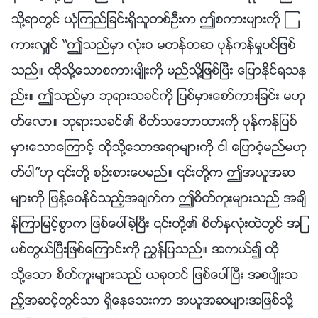
သို႔ရာတြင္ ယုံၾကည္ျခင္းရွိသူတစ္ဦးက ဤစကားမ်ားကို ၾ
ကားလွ်င္ “ဤသည္မွာ လုံးဝ မတန္တဆ ပုန္ကန္မႈပင္ျဖစ္
သည္။ ထိုသို႔ေသာစကားမ်ိဳးကို မည္သို႔ျဖစ္ၿပီး ေျပာႏိုင္ရသန
ည္း။ ဤသည္မွာ ဘုရားသခင္ကို ျပစ္မွားေစာ္ကားျခင္း မဟု
တ္ေလာ။ ဘုရားသခင္၏ စိတ္သေဘာထားကို ပုန္ကန္ျပစ္
မွားေသာေၾကာင့္ ထိုသို႔ေသာအရာမ်ားကို ငါ ေျပာဝံ့မည္မဟု
တ္ပါ”ဟု ၎တို႔ စဥ္းစားေပမည္။ ၎တို႔က ဤအယူအဆ
မ်ားကို ျဖန႔္ေဝႏိုင္သည့္အခ်က္က ဤစိတ္ကူးမ်ားသည္ အခ်ိ
န္ၾကာျမင့္စြာက ျဖစ္ေပၚခဲ့ၿပီး ၎တို႔၏ စိတ္ႏွလုံးထဲတြင္ အျ
မစ္တြယ္ၿပီးျဖစ္ေၾကာင္းကို ၫႊန္ျပသည္။ အကယ္၍ ထို
သို႔ေသာ စိတ္ကူးမ်ားသည္ ယခုတင္ ျဖစ္ေပၚၿပီး အစပ်ိဳးသ
ည့္အဆင့္တြင္သာ ရွိေနေသးကာ အယူအဆမ်ားအျဖစ္သို႔