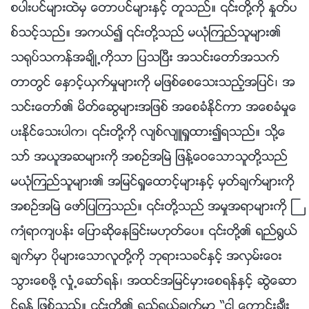
စပါးပင္မ်ားထဲမွ ေတာပင္မ်ားႏွင့္ တူသည္။ ၎တို႔ကို ႏႈတ္ပ
စ္သင့္သည္။ အကယ္၍ ၎တို႔သည္ မယုံၾကည္သူမ်ား၏
သ႐ုပ္သကန္အခ်ိဳ႕ကိုသာ ျပသၿပီး အသင္းေတာ္အသက္
တာတြင္ ေႏွာင့္ယွက္မႈမ်ားကို မျဖစ္ေစေသးသည့္အျပင္၊ အ
သင္းေတာ္၏ မိတ္ေဆြမ်ားအျဖစ္ အေစခံႏိုင္ကာ အေစခံမႈေ
ပးႏိုင္ေသးပါက၊ ၎တို႔ကို လ်စ္လ်ဴရႈထား၍ရသည္။ သို႔ေ
သာ္ အယူအဆမ်ားကို အစဥ္အၿမဲ ျဖန႔္ေဝေသာသူတို႔သည္
မယုံၾကည္သူမ်ား၏ အျမင္ရႈေထာင့္မ်ားႏွင့္ မွတ္ခ်က္မ်ားကို
အစဥ္အၿမဲ ေဖာ္ျပၾကသည္။ ၎တို႔သည္ အမႈအရာမ်ားကို ႀ
ကဳံရာက်ပန္း ေျပာဆိုေနျခင္းမဟုတ္ေပ။ ၎တို႔၏ ရည္႐ြယ္
ခ်က္မွာ ပိုမ်ားေသာလူတို႔ကို ဘုရားသခင္ႏွင့္ အလွမ္းေဝး
သြားေစဖို႔ လႈံ႕ေဆာ္ရန္၊ အထင္အျမင္မွားေစရန္ႏွင့္ ဆြဲေဆာ
င္ရန္ ျဖစ္သည္။ ၎တို႔၏ ရည္႐ြယ္ခ်က္မွာ “ငါ ေကာင္းခ်ီး