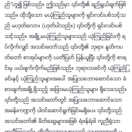
ည္”ဟူ၍ ျဖစ္သည္။ ဤသည္မွာ ၎တို႔၏ ရည္႐ြယ္ခ်က္ျဖစ္
သည္။ ထိုသို႔ေသာ မယုံၾကည္သူမ်ားကို ရွင္းလင္းပစ္သင့္သ
ည္ မဟုတ္ေလာ။ (ဟုတ္ပါသည္။) ၎တို႔ကို ရွင္းလင္းပစ္
သင့္သည္။ အခ်ိဳ႕မယုံၾကည္သူမ်ားသည္ ယုံၾကည္ျခင္းကို ရ
ပ္လိုက္လွ်င္ အသင္းေတာ္သည္ ၎တို႔၏ ဘုရား ႏႈတ္ကပ
တ္ေတာ္ စာအုပ္မ်ားကို ယတိျပတ္ ျပန္ယူၿပီး ၎တို႔ကို စာရ
င္းမွ ပယ္ဖ်က္လိုက္မည္ျဖစ္သည္။ ဘုရားသခင္ကို ယုံၾကည္ျ
ခင္းႏွင့္ ယုံၾကည္သူမ်ားအေပၚ အျပဳသေဘာေဆာင္ေသာ ခံ
စားခ်က္အခ်ိဳ႕ရွိသည့္ အျခားမယုံၾကည္သူမ်ား ရွိေသးသည္။
၎တို႔သည္ အသင္းေတာ္တြင္ အျပဳသေဘာေဆာင္ေသာ
အခန္းက႑ကို ပါဝင္ေဆာင္႐ြက္ျခင္းမရွိေပ။ ၎တို႔သည္
အသင္းေတာ္၏ မိတ္ေဆြမ်ားအျဖစ္ ရံဖန္ရံခါ ကူညီ႐ုံသာ