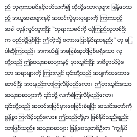
ည္ ဘုရားသခင္ႏွင့္ပတ္သက္၍ ထိုသို႔ေသာလူမ်ား ျဖန႔္ေဝသ
ည့္ အယူအဆမ်ားႏွင့္ အထင္လြဲမွားမႈမ်ားကို ၾကားသည့္
အခါ တုန္လႈပ္သြားၿပီး “ဘုရားသခင္ကို ယုံၾကည္သူတစ္ဦး
က မည္သို႔ျဖစ္ၿပီး ဤကဲ့သို႔ စကားေျပာႏိုင္ရသနည္း” ဟု ေျ
ပာဆိုၾကသည္။ အကယ္၍ အေျခခံအုတ္ျမစ္မရွိေသာ လူ
တို႔သည္ ဤအယူအဆမ်ားႏွင့္ မွားယြင္းၿပီး အဓိပၸာယ္မဲ့ေ
သာ အရာမ်ားကို ၾကားလွ်င္ ၎တို႔သည္ အပ်က္သေဘာေ
ဆာင္ၿပီး အားနည္းလာၾကလိမ့္မည္ေလာ။ ဤမွားယြင္းေသာ
အယူအဆမ်ားကို ၎တို႔ လက္ခံၾကလိမ့္မည္ေလာ။
၎တို႔သည္ အထင္အျမင္မွားေစျခင္းခံရၿပီး အသင္းေတာ္ကို
စြန႔္ခြာၾကလိမ့္မည္ေလာ။ ဤသည္တို႔မွာ ျဖစ္ႏိုင္သည္ခ်ည္း
သာျဖစ္သည္။ အယူအဆမ်ား ျဖန႔္ေဝသူတစ္ဦးက “ကြၽန္ုပ္