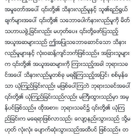
အမႈေတာ္အေပၚ ၎တို႔၏ သိနားလည္မႈႏွင့္ သူ၏ရည္႐ြယ္
ခ်က္မ်ားအေပၚ ၎တို႔၏ သေဘာေပါက္နားလည္မႈကို မိတ္
သဟာယဖြဲ႕ျခင္းလည္း မဟုတ္ေပ။ ၎တို႔ေဖာ္ျပသည့္
အယူအဆမ်ားသည္ ဤအျပဳသေဘာေဆာင္ေသာ သိနား
လည္မႈမ်ားႏွင့္ လုံးဝဆန႔္က်င္ဘက္ျဖစ္သည္။ အျခားသူမ်ား
က ၎တို႔၏ အယူအဆမ်ားကို ၾကားသည့္အခါ ဘုရားသခ
င္အေပၚ သိနားလည္မႈတစ္ခု မရရွိၾကသည့္အျပင္၊ စစ္မွန္ေ
သာ ယုံၾကည္ျခင္းလည္း မျဖစ္ေပၚၾကဘဲ ဘုရားသခင္အေပၚ
၎တို႔၏ ယုံၾကည္ျခင္းသည္လည္း မႀကီးထြားသည္မွာ အမွ
န္ပင္ျဖစ္သည္။ ထိုအစား၊ ဘုရားသခင္၌ ၎တို႔၏ ယုံၾက
ည္ျခင္းက မေရရာျဖစ္လာသည္၊ ေလ်ာ့နည္းသြားသည္ သို႔မ
ဟုတ္ လုံးလုံး ေပ်ာက္ဆုံးသြားသည္အထိပင္ ျဖစ္သည္။ တ