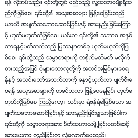
ရန္ လိုအပ္သည္။ ၎တို႔တြင္ မည္သည့္ လူ႔သဘာဝမ်ိဳးရွိသ
ည္ကိုျဖစ္ေစ၊ ၎တို႔၏ အယူအဆမ်ား ျဖန႔္ေဝျခင္းသည္
ယာယီ အပ်က္သေဘာေဆာင္ျခင္းႏွင့္ အားနည္းျခင္းေၾကာ
င့္ ဟုတ္မဟုတ္ကိုျဖစ္ေစ၊ ယင္းက ၎တို႔၏ သဘာဝ အႏွစ္
သာရႏွင့္ပတ္သက္သည့္ ျပႆနာတစ္ခု ဟုတ္မဟုတ္ကိုျဖ
စ္ေစ၊ ၎တို႔သည္ သမၼာတရားကို တစိုက္မတ္မတ္ မလိုက္
စားသည့္အျပင္ ပိုမ်ားေသာလူတို႔ကို အထင္အျမင္မွားေစရ
န္ႏွင့္ အသင္းေတာ္အသက္တာကို ေႏွာင့္ယွက္ကာ ပ်က္စီးေ
စရန္ အယူအဆမ်ားကို တမင္တကာ ျဖန႔္ေဝေနျခင္း ဟုတ္မ
ဟုတ္ကိုျဖစ္ေစ ၾကည့္ေလာ့။ ယင္းမွာ ရံဖန္ရံခါျဖစ္ေသာ အ
ပ်က္သေဘာေဆာင္ျခင္းႏွင့္ အားနည္းျခင္းမွ်သာျဖစ္ပါက
၎တို႔ကို သမၼာတရားအား မိတ္သဟာယဖြဲ႕ျခင္းမွတစ္ဆင့္
အားေပးကာ ကူညီျခင္းက လုံေလာက္ေပသည္။