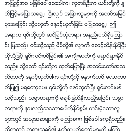
အျပည့္အဝ မျဖစ္ေပၚေသးပါက၊ လူတစ္ဦးက ယင္းတို႔ကို ႏႈ
တ္ျဖင့္မေျပာသေ႐ြ႕၊ ၿပီးလွ်င္ အျခားသူမ်ားကို အထင္အျမင္
မွားေစျခင္း သို႔မဟုတ္ ေႏွာင့္ယွက္ျခင္း မျပဳသေ႐ြ႕၊ ဤ
အရာက ၎တို႔တြင္ ဆင္ျခင္တုံတရား အနည္းငယ္ရွိေၾကာ
င္း ျပသည္။ ၎တို႔သည္ မိမိတို႔၏ လွ်ာကို ေစာင့္ထိန္းႏိုင္ၿပီး
ထိုသို႔ျဖင့္ ရွင္းလင္းပစ္ျခင္း၏ အက်ိဳးဆက္ကို ေရွာင္ရွားႏိုင္
သည္။ သို႔ေသာ္ ၎တို႔က ထုတ္ေျပာၿပီး အသင္းေတာ္အသ
က္တာကို ေႏွာင့္ယွက္ပါက ၎တို႔ကို ေနာက္ထပ္ ေလာကဝ
တ္ျပဳ၍ မရေတာ့ေပ။ ၎တို႔ကို ေဖာ္ထုတ္ၿပီး ရွင္းလင္းပစ္
သင့္သည္။ သမၼာတရားကို မခ်စ္ျမတ္ႏိုးသည့္အျပင္၊ သမၼာ
တရားကို နားလည္သေဘာေပါက္ႏိုင္စြမ္း ကင္းမဲ့ေသာလူ
မ်ားတြင္ အယူအဆမ်ားကို မၾကာခဏ ျဖစ္ေပၚေလ့ရွိသည္။
သို႔ရာတြင္ ဘုရားသခင္၏ ႏႈတ္ကပတ္ေတာ္မ်ားကို မၾကာ