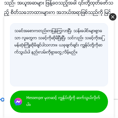
သခင္အေစာကတည္းကျပန္ႂကြလာၿပီ၊ သန္းေပါင္းမ်ားစြာေ
သာ လူေတြက သခင့္ကိုဆိုမိၿပီးၿပီ၊ သင္လည္း သခင့္ကိုအျ
မန္ဆုံးႀကိဳဆိုမိခ်င္ပါသလား။ ယခုခ်က္ခ်င္း ကြၽန္ုပ္တို႔ကိုဆ
က္သြယ္ပါ နည္းလမ္းကိုရွာေတြ႕လိမ့္မည္။
Messenger မွတဆင့္ ကြၽန္ုပ္တို႔ကို ဆက္သြယ္လိုက္
ေခါင္းေဆာင္မ်ားႏွင့္ အမႈေဆာင္မ်ား၏ တာဝန္မ်ား (၁၆)
ပါ။
အခန္း သုံး
00:20
54:34