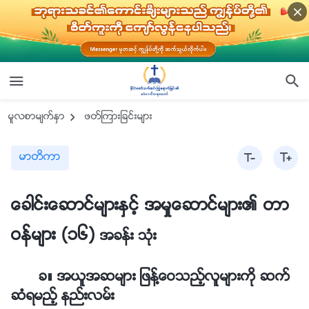
မူလစာမ်က္ႏွာ
ဖတ္ၾကားျခင္းမ်ား
မာတိကာ
ေခါင္းေဆာင္မ်ားႏွင့္ အမႈေဆာင္မ်ား၏ တာ
ဝန္မ်ား (၁၆)
အခန္း သုံး
ခ။ အယူအဆမ်ား ျဖန႔္ေဝသည့္လူမ်ားကို ဆက္
ဆံရမည့္ နည္းလမ္း