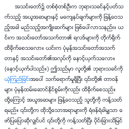
အသင္းေတာ္၌ တစ္စုံတစ္ဦးက ဘုရားသခင္ႏွင့္ပတ္သ
က္သည့္ အယူအဆမ်ားႏွင့္ မေက်နပ္ခ်က္မ်ားကို ျဖန႔္ေဝသ
ည့္အခါ မည္သည့္အက်ိဳးဆက္မ်ား ျဖစ္ေပၚလာသနည္း။ ယ
င္းက အသင္းေတာ္အသက္တာ၏ ရလဒ္မ်ားကို တိုက္႐ိုက္
ထိခိုက္ေစသေလာ။ ယင္းက ပုံမွန္အသင္းေတာ္အသက္
တာႏွင့္ အသင္းေတာ္၏အလုပ္ကို ေႏွာင့္ယွက္သေလာ။
(ေႏွာင့္ယွက္ပါသည္။) ဤသည္မွာ လူတို႔၏ ဘုရားသခင္ကို
ယုံၾကည္ျခင္း
အေပၚ သက္ေရာက္မႈရွိၿပီး ၎တို႔၏ တာဝန္
မ်ား ပုံမွန္ထမ္းေဆာင္ႏိုင္စြမ္းကိုလည္း ထိခိုက္ေစသည္။
ထို႔ေၾကာင့္ အယူအဆမ်ား ျဖန႔္ေဝသည့္ သူတို႔ကို ကန႔္သတ္
ရမည္။ ၎တို႔က ထိုသို႔ေသာအရာမ်ားကို ရံဖန္ရံခါမွ်သာ ေ
ဖာ္ျပေျပာဆိုလွ်င္ပင္ ၎တို႔ကို ကန႔္သတ္ၿပီး ပိုင္းျခားသိျမင္