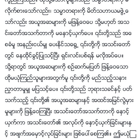
ကူညီၾကသည္။ ထိုသို႔ေသာလူမ်ားသည္ သမၼာတရားကို မ
လိုက္စားေသာ္လည္း၊ သမၼာတရားကို မိတ္သဟာယမဖြဲ႕ေ
သာ္လည္း အယူအဆမ်ားကို မျဖန႔္ေဝေပ သို႔မဟုတ္ အသ
င္းေတာ္အသက္တာကို မေႏွာင့္ယွက္ေပ။ ၎တို႔သည္ အေ
စခံမႈ အနည္းငယ္မွ် ေပးႏိုင္သေ႐ြ႕ ၎တို႔ကို အသင္းေတာ္
တြင္ ေနထိုင္ခြင့္ျပဳသင့္ၿပီး ရွင္းလင္းပစ္ရန္ မလိုအပ္ေပ။
သို႔ရာတြင္ အယူအဆမ်ားကို စဥ္ဆက္မျပတ္ ျဖန႔္ေဝေသာ
ထိုမယုံၾကည္သူမ်ားအတြက္မူ ၎တို႔ကို မည္သည့္သနား
ညႇာတာမႈမွ် မျပသင့္ေပ။ ၎တို႔သည္ ဘုရားသခင္ႏွင့္ ပတ္
သက္သည့္ ၎တို႔၏ အယူအဆမ်ားႏွင့္ အထင္အျမင္လြဲမွား
မႈမ်ားကို ျဖန႔္ေဝၾကၿပီး အသင္းေတာ္အသက္တာကို ေႏွာင့္
ယွက္ကာ အသင္းေတာ္၏ အလုပ္ကို ေႏွာင့္ယွက္ျခင္းမ်ားႏွ
င့္ အဖ်က္အေမွာင့္လုပ္ျခင္းမ်ား ျဖစ္ေပၚေစၾက၏။ ဤမယုံၾ