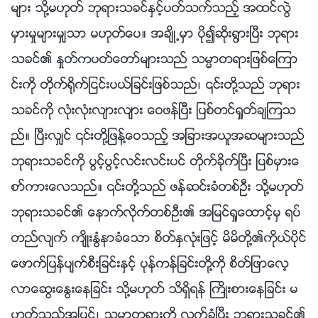
မ်ား သို႔မဟုတ္ ဘုရားသခင္ႏွင့္ပတ္သက္သည့္ အထင္လြဲ
မွားမႈမ်ားမွ်သာ မဟုတ္ေပ။ အခ်ိဳ႕မွာ ပို၍ဆိုး႐ြားၿပီး ဘုရား
သခင္၏ ႏႈတ္ကပတ္ေတာ္မ်ားသည္ သမၼာတရားျဖစ္ေၾကာ
င္းကို တိုက္႐ိုက္ျငင္းပယ္ျခင္းျဖစ္သည္၊ ၎တို႔သည္ ဘုရား
သခင္ကို လုံးလုံးလ်ားလ်ား ေဝဖန္ၿပီး ျပစ္တင္ရႈတ္ခ်ၾကသ
ည္။ ၿပီးလွ်င္ ၎တို႔ျဖန႔္ေဝသည့္ အျခားအယူအဆမ်ားသည္
ဘုရားသခင္ကို ပြင့္ပြင့္လင္းလင္းပင္ တိုက္ခိုက္ၿပီး ျပစ္မွားေ
စာ္ကားေလသည္။ ၎တို႔သည္ ဖန္ဆင္းခံတစ္ဦး သို႔မဟုတ္
ဘုရားသခင္၏ ေနာက္လိုက္တစ္ဦး၏ အျမင္ရႈေထာင့္မွ ရပ္
တည္လ်က္ က်ိဳးႏြံနာခံေသာ စိတ္ႏွလုံးျဖင့္ မိမိတို႔၏ကိုယ္ပိုင္
ေဖာက္ျပန္ပ်က္စီးျခင္းႏွင့္ ပုန္ကန္ျခင္းတို႔ကို စိတ္ျဖာေလ့
လာေဆြးေႏြးေနျခင္း သို႔မဟုတ္ သိရွိရန္ ႀကိဳးစားေနျခင္း မ
ဟုတ္သည့္အျပင္၊ သမၼာတရားကို လက္ခံၿပီး ဘုရားသခင္၏