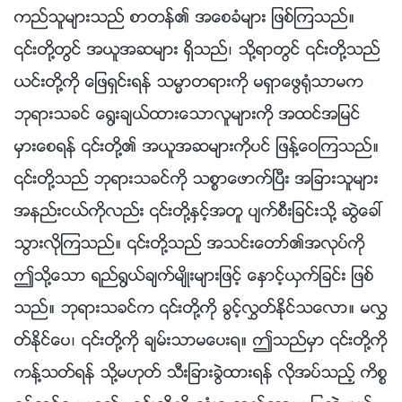
ကည္သူမ်ားသည္ စာတန္၏ အေစခံမ်ား ျဖစ္ၾကသည္။
၎တို႔တြင္ အယူအဆမ်ား ရွိသည္၊ သို႔ရာတြင္ ၎တို႔သည္
ယင္းတို႔ကို ေျဖရွင္းရန္ သမၼာတရားကို မရွာေဖြ႐ုံသာမက
ဘုရားသခင္ ေ႐ြးခ်ယ္ထားေသာလူမ်ားကို အထင္အျမင္
မွားေစရန္ ၎တို႔၏ အယူအဆမ်ားကိုပင္ ျဖန႔္ေဝၾကသည္။
၎တို႔သည္ ဘုရားသခင္ကို သစၥာေဖာက္ၿပီး အျခားသူမ်ား
အနည္းငယ္ကိုလည္း ၎တို႔ႏွင့္အတူ ပ်က္စီးျခင္းသို႔ ဆြဲေခၚ
သြားလိုၾကသည္။ ၎တို႔သည္ အသင္းေတာ္၏အလုပ္ကို
ဤသို႔ေသာ ရည္႐ြယ္ခ်က္မ်ိဳးမ်ားျဖင့္ ေႏွာင့္ယွက္ျခင္း ျဖစ္
သည္။ ဘုရားသခင္က ၎တို႔ကို ခြင့္လႊတ္ႏိုင္သေလာ။ မလႊ
တ္ႏိုင္ေပ၊ ၎တို႔ကို ခ်မ္းသာမေပးရ။ ဤသည္မွာ ၎တို႔ကို
ကန႔္သတ္ရန္ သို႔မဟုတ္ သီးျခားခြဲထားရန္ လိုအပ္သည့္ ကိစၥ