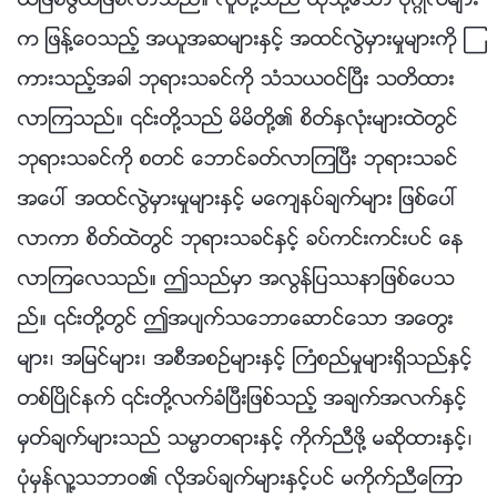
ယျဖစ္ဖြယ္ျဖစ္လာသည္။ လူတို႔သည္ ထိုသို႔ေသာ ပုဂၢိဳလ္မ်ား
က ျဖန႔္ေဝသည့္ အယူအဆမ်ားႏွင့္ အထင္လြဲမွားမႈမ်ားကို ၾ
ကားသည့္အခါ ဘုရားသခင္ကို သံသယဝင္ၿပီး သတိထား
လာၾကသည္။ ၎တို႔သည္ မိမိတို႔၏ စိတ္ႏွလုံးမ်ားထဲတြင္
ဘုရားသခင္ကို စတင္ ေဘာင္ခတ္လာၾကၿပီး ဘုရားသခင္
အေပၚ အထင္လြဲမွားမႈမ်ားႏွင့္ မေက်နပ္ခ်က္မ်ား ျဖစ္ေပၚ
လာကာ စိတ္ထဲတြင္ ဘုရားသခင္ႏွင့္ ခပ္ကင္းကင္းပင္ ေန
လာၾကေလသည္။ ဤသည္မွာ အလြန္ျပႆနာျဖစ္ေပသ
ည္။ ၎တို႔တြင္ ဤအပ်က္သေဘာေဆာင္ေသာ အေတြး
မ်ား၊ အျမင္မ်ား၊ အစီအစဥ္မ်ားႏွင့္ ႀကံစည္မႈမ်ားရွိသည္ႏွင့္
တစ္ၿပိဳင္နက္ ၎တို႔လက္ခံၿပီးျဖစ္သည့္ အခ်က္အလက္ႏွင့္
မွတ္ခ်က္မ်ားသည္ သမၼာတရားႏွင့္ ကိုက္ညီဖို႔ မဆိုထားႏွင့္၊
ပုံမွန္လူ႔သဘာဝ၏ လိုအပ္ခ်က္မ်ားႏွင့္ပင္ မကိုက္ညီေၾကာ