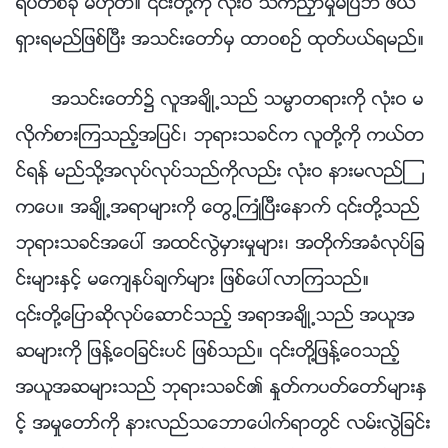
ရပ္တစ္ခု မဟုတ္။ ၎တို႔ကို လုံးဝ သက္ညႇာမႈမျပဘဲ ဖယ္
ရွားရမည္ျဖစ္ၿပီး အသင္းေတာ္မွ ထာဝစဥ္ ထုတ္ပယ္ရမည္။
အသင္းေတာ္၌ လူအခ်ိဳ႕သည္ သမၼာတရားကို လုံးဝ မ
လိုက္စားၾကသည့္အျပင္၊ ဘုရားသခင္က လူတို႔ကို ကယ္တ
င္ရန္ မည္သို႔အလုပ္လုပ္သည္ကိုလည္း လုံးဝ နားမလည္ၾ
ကေပ။ အခ်ိဳ႕အရာမ်ားကို ေတြ႕ႀကဳံၿပီးေနာက္ ၎တို႔သည္
ဘုရားသခင္အေပၚ အထင္လြဲမွားမႈမ်ား၊ အတိုက္အခံလုပ္ျခ
င္းမ်ားႏွင့္ မေက်နပ္ခ်က္မ်ား ျဖစ္ေပၚလာၾကသည္။
၎တို႔ေျပာဆိုလုပ္ေဆာင္သည့္ အရာအခ်ိဳ႕သည္ အယူအ
ဆမ်ားကို ျဖန႔္ေဝျခင္းပင္ ျဖစ္သည္။ ၎တို႔ျဖန႔္ေဝသည့္
အယူအဆမ်ားသည္ ဘုရားသခင္၏ ႏႈတ္ကပတ္ေတာ္မ်ားႏွ
င့္ အမႈေတာ္ကို နားလည္သေဘာေပါက္ရာတြင္ လမ္းလြဲျခင္း