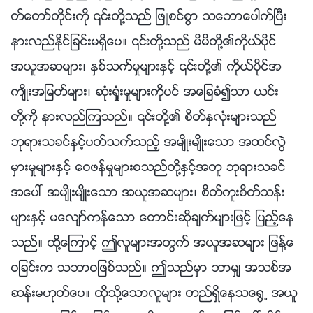
တ္ေတာ္တိုင္းကို ၎တို႔သည္ ျဖဴစင္စြာ သေဘာေပါက္ၿပီး
နားလည္ႏိုင္ျခင္းမရွိေပ။ ၎တို႔သည္ မိမိတို႔၏ကိုယ္ပိုင္
အယူအဆမ်ား၊ ႏွစ္သက္မႈမ်ားႏွင့္ ၎တို႔၏ ကိုယ္ပိုင္အ
က်ိဳးအျမတ္မ်ား၊ ဆုံးရႈံးမႈမ်ားကိုပင္ အေျခခံ၍သာ ယင္း
တို႔ကို နားလည္ၾကသည္။ ၎တို႔၏ စိတ္ႏွလုံးမ်ားသည္
ဘုရားသခင္ႏွင့္ပတ္သက္သည့္ အမ်ိဳးမ်ိဳးေသာ အထင္လြဲ
မွားမႈမ်ားႏွင့္ ေဝဖန္မႈမ်ားစသည္တို႔ႏွင့္အတူ ဘုရားသခင္
အေပၚ အမ်ိဳးမ်ိဳးေသာ အယူအဆမ်ား၊ စိတ္ကူးစိတ္သန္း
မ်ားႏွင့္ မေလ်ာ္ကန္ေသာ ေတာင္းဆိုခ်က္မ်ားျဖင့္ ျပည့္ေန
သည္။ ထို႔ေၾကာင့္ ဤလူမ်ားအတြက္ အယူအဆမ်ား ျဖန႔္ေ
ဝျခင္းက သဘာဝျဖစ္သည္။ ဤသည္မွာ ဘာမွ် အသစ္အ
ဆန္းမဟုတ္ေပ။ ထိုသို႔ေသာလူမ်ား တည္ရွိေနသေ႐ြ႕ အယူ