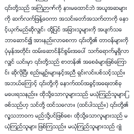
၎တို႔သည္ အႀကံဉာဏ္ကို နားမေထာင္ဘဲ အယူအဆမ်ား
ကို ဆက္လက္ျဖန႔္ေဝကာ အသင္းေတာ္အသက္တာကို ေႏွာ
င့္ယွက္မည္ဆိုလွ်င္၊ ထို႔ျပင္ အျခားသူမ်ားကို အပ်က္သေ
ဘာေဆာင္၍ အားနည္းလာေစကာ ၎တို႔၏ တာဝန္မ်ားကို
ပုံမွန္အတိုင္း ထမ္းေဆာင္ႏိုင္စြမ္းအေပၚ သက္ေရာက္မႈရွိလာ
လွ်င္ ယင္းမွာ ၎တို႔သည္ စာတန္၏ အေစခံမ်ားျဖစ္ေၾကာ
င္း ဆိုလိုၿပီး စည္းမ်ဥ္းမ်ားႏွင့္အညီ ရွင္းလင္းပစ္သင့္သည္။
အဘယ္ေၾကာင့္ ၎တို႔ကို ေနာက္ထပ္အခြင့္အေရးတစ္ခု
မေပးရသနည္း။ ထိုသို႔ေသာလူမ်ားသည္ မယုံၾကည္သူမ်ားျ
ဖစ္သည္ဟု သင္တို႔ ထင္သေလာ။ (ထင္ပါသည္။) ၎တို႔၏
လူ႔သဘာဝက မည္သို႔ပင္ျဖစ္ေစ၊ ထိုသို႔ေသာလူမ်ားသည္ မ
ယုံၾကည္သူမ်ား ျဖစ္ၾကသည္။ မယုံၾကည္သူမ်ားသည္ ဂ်ဳံ