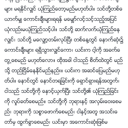
မ်ား မရႏိုင္လွ်င္ ယုံၾကည္ေတာ့မည္မဟုတ္ပါ။ သင္တို႔တစ္ေ
ယာက္မွ် ေကာင္းခ်ီးမ်ားရရန္ မေမွ်ာ္လင့္သင့္သည့္အျပင္
ယုံလည္းမယုံၾကည္သင့္ပါ။ သင္တို႔ ဆက္လက္ယုံၾကည္ေန
လွ်င္၊ သင္တို႔ မေလွ်ာ့တမ္းလုပ္ၿပီး တစ္ေန႔တြင္ ေနာက္ဆုံး၌
ေကာင္းခ်ီးမ်ား ရရွိသြားလွ်င္ေကာ၊ ယင္းက ငါ့ကို အခက္ေ
တြ႕ေစမည္ မဟုတ္ေလာ။ ထိုအခါ ငါသည္ စိတ္ထဲတြင္ မည္
သို႔ တည္ၿငိမ္ေနႏိုင္မည္နည္း။ ယင္းက အဆင္ေျပမည္မဟု
တ္ပါ။ ေနာင္တြင္ ေနာင္တရျခင္းကို ေရွာင္ရွားရန္အတြက္၊
ငါသည္ သင္တို႔ကို ေႏွာင့္ယွက္ၿပီး သင္တို႔၏ ယုံၾကည္ျခင္း
ကို လႈပ္ခတ္ေစမည္။ သင္တို႔ကို ဘုရားႏွင့္ အလွမ္းေဝးေစမ
ည္၊ ဘုရားကို သစၥာေဖာက္ေစမည္၊ ငါႏွင့္အတူ အသင္းေ
တာ္မွ ထြက္ခြာေစမည္၊ ယင္းမွာ အေကာင္းဆုံးျဖစ္မ