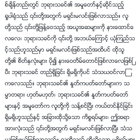
စ္ခ်ိန္တည္းတြင္ ဘုရားသခင္၏ အမႈေတာ္ႏွင့္ဆိုင္သည့္
႐ူပါ႐ုံသည္ ၎တို႔အတြက္ မရွင္းမလင္းျဖစ္လာသည္။ လူ
တို႔သည္ ၎တို႔ျဖန႔္ေဝသည့္ အယူအဆမ်ားကို နားေထာင္ေ
လေလ၊ ဘုရားသခင္ကို ၎တို႔ အဘယ္ေၾကာင့္ ယုံၾကည္သ
င့္သည္ဟူသည္မွာ မရွင္းမလင္းျဖစ္သည္အထိပင္ ထိုသူ
တို႔၏ စိတ္ႏွလုံးမ်ား ပို၍ နားေဝတိမ္ေတာင္ျဖစ္လာေလျဖစ္ၿ
ပီး ဘုရားသခင္ တည္ရွိျခင္း ရွိမရွိကိုပင္ သံသယဝင္လာၾ
ကေလသည္။ ဘုရားသခင္၏ ႏႈတ္ကပတ္ေတာ္မ်ားက သ
မၼာတရား ဟုတ္မဟုတ္၊ ဘုရားသခင္၏ ႏႈတ္ကပတ္ေတာ္
မ်ားႏွင့္ အမႈေတာ္က လူတို႔ကို သန႔္စင္ၿပီး ကယ္တင္ႏိုင္ျခင္း
ရွိမရွိဟူသည္ႏွင့္ အျခားထိုသို႔ေသာ ကိစၥရပ္မ်ား၊ ဤအရာ
အားလုံးသည္ ၎တို႔အတြက္ မရွင္းမလင္းျဖစ္လာၿပီး သံသ