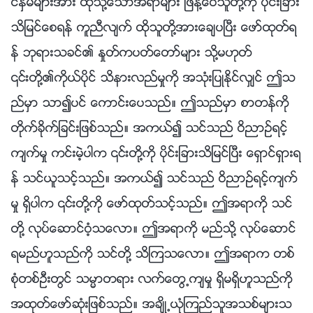
င္ႏွမမ်ားအား ထိုသို႔ေသာအရာမ်ား ျဖန႔္ေဝသူတို႔ကို ပိုင္းျခား
သိျမင္ေစရန္ ကူညီလ်က္ ထိုသူတို႔အားေခ်ပၿပီး ေဖာ္ထုတ္ရ
န္ ဘုရားသခင္၏ ႏႈတ္ကပတ္ေတာ္မ်ား သို႔မဟုတ္
၎တို႔၏ကိုယ္ပိုင္ သိနားလည္မႈကို အသုံးျပဳႏိုင္လွ်င္ ဤသ
ည္မွာ သာ၍ပင္ ေကာင္းေပသည္။ ဤသည္မွာ စာတန္ကို
တိုက္ခိုက္ျခင္းျဖစ္သည္။ အကယ္၍ သင္သည္ ဝိညာဥ္ရင့္
က်က္မႈ ကင္းမဲ့ပါက ၎တို႔ကို ပိုင္းျခားသိျမင္ၿပီး ေရွာင္ရွားရ
န္ သင္ယူသင့္သည္။ အကယ္၍ သင္သည္ ဝိညာဥ္ရင့္က်က္
မႈ ရွိပါက ၎တို႔ကို ေဖာ္ထုတ္သင့္သည္။ ဤအရာကို သင္
တို႔ လုပ္ေဆာင္ဝံ့သေလာ။ ဤအရာကို မည္သို႔ လုပ္ေဆာင္
ရမည္ဟူသည္ကို သင္တို႔ သိၾကသေလာ။ ဤအရာက တစ္
စုံတစ္ဦးတြင္ သမၼာတရား လက္ေတြ႕က်မႈ ရွိမရွိဟူသည္ကို
အထုတ္ေဖာ္ဆုံးျဖစ္သည္။ အခ်ိဳ႕ယုံၾကည္သူအသစ္မ်ားသ