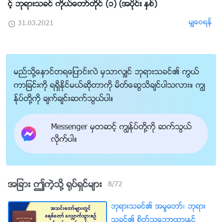
င့္ ဘုရားသခင္ ကိုယ္ေတာ္တိုင္ (၁) (အပိုင္း ႏွစ္)
မွ်ေဝရန္
31.03.2021
မည္သို႔ေႏွာင္တရေျပာင္းလဲ မွသာလွ်င္ ဘုရားသခင္၏ ကြယ္
ကာျခင္းကို ရရွိႏိုင္မယ္ဆိုတာကို မိတ္ေဆြသိခ်င္ပါသလား။ ကြၽ
န္ုပ္တို႔ကို ခ်က္ခ်င္းဆက္သြယ္ပါ။
Messenger မွတဆင့္ ကြၽန္ုပ္တို႔ကို ဆက္သြယ္
လိုက္ပါ။
အျခား ဤကဲ့သို႔ ႐ုပ္ရွင္မ်ား
8
/
72
ဘုရားသခင္၏ အမႈေတာ္၊ ဘုရား
သခင္၏ စိတ္သေဘာထားႏွင့္