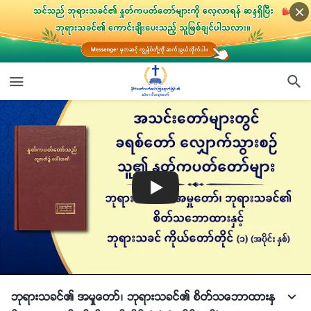
ဘုရားသခင္၏ အမႈေတာ္၊ ဘုရားသခင္၏ စိတ္သေဘာထားႏွ