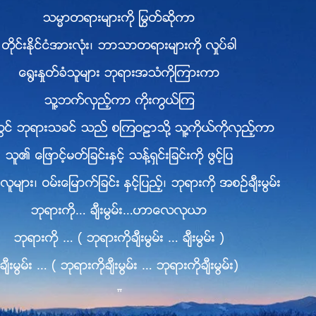
သမၼာတရားမ်ားကို ႁမႊတ္ဆိုကာ
တိုင္းႏိုင္ငံအားလုံး၊ ဘာသာတရားမ်ားကို လႈပ္ခါ
ေ႐ြးႏႈတ္ခံသူမ်ား ဘုရားအသံကိုၾကားကာ
သူ႔ဘက္လွည့္ကာ ကိုးကြယ္ၾက
တြင္ ဘုရားသခင္ သည္ စၾကဝဠာသို႔ သူ႔ကိုယ္ကိုလွည့္ကာ
သူ၏ ေျဖာင့္မတ္ျခင္းႏွင့္ သန႔္ရွင္းျခင္းကို ဖြင့္ျပ
မ်ား၊ ဝမ္းေျမာက္ျခင္း ႏွင့္ျပည့္၊ ဘုရားကို အစဥ္ခ်ီးမြမ္း
ဘုရားကို… ခ်ီးမြမ္း…ဟာေလလုယာ
ဘုရားကို … ( ဘုရားကိုခ်ီးမြမ္း … ခ်ီးမြမ္း )
ခ်ီးမြမ္း … ( ဘုရားကိုခ်ီးမြမ္း … ဘုရားကိုခ်ီးမြမ္း)
Ⅱ