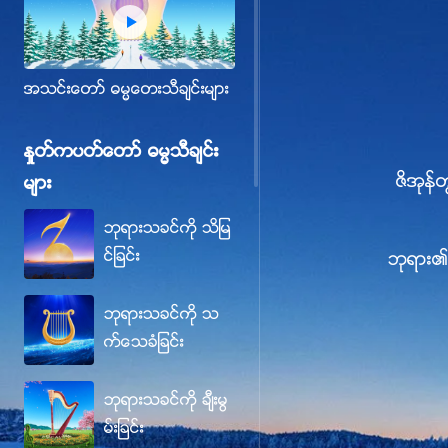
အသင္းေတာ္ ဓမၼေတးသီခ်င္းမ်ား
ႏႈတ္ကပတ္ေတာ္ ဓမၼသီခ်င္း
ဇိအုန္
မ်ား
ဘုရားသခင္ကို သိျမ
င္ျခင္း
ဘုရား၏လူ
ဘုရားသခင္ကို သ
က္ေသခံျခင္း
ဘုရားသခင္ကို ခ်ီးမြ
မ္းျခင္း