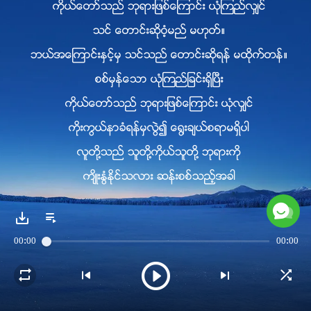
ကိုယ္ေတာ္သည္ ဘုရားျဖစ္ေၾကာင္း ယုံၾကည္လွ်င္
သင္ ေတာင္းဆိုဝံ့မည္ မဟုတ္။
ဘယ္အေၾကာင္းႏွင့္မွ သင္သည္ ေတာင္းဆိုရန္ မထိုက္တန္။
စစ္မွန္ေသာ ယုံၾကည္ျခင္းရွိၿပီး
ကိုယ္ေတာ္သည္ ဘုရားျဖစ္ေၾကာင္း ယုံလွ်င္
ကိုးကြယ္နာခံရန္မွလြဲ၍ ေ႐ြးခ်ယ္စရာမရွိပါ
လူတို႔သည္ သူတို႔ကိုယ္သူတို႔ ဘုရားကို
က်ိဳးႏြံႏိုင္သလား ဆန္းစစ္သည့္အခါ
ဘုရားထံမွ တစ္ခုခုကို အလြန္အကြၽံ လိုခ်င္ေနလား
ထည့္စဥ္းစားရမည့္ အျခားရည္႐ြယ္ခ်က္မ်ားရွိမရွိ ၾကည့္ရမည္။
00:00
00:00
၂
ယေန႔ လူတို႔ ေ႐ြးခ်ယ္ခြင့္ရရွိ႐ုံမက
မိမိအလိုကို ဘုရားအား လုပ္ေဆာင္ေစ။