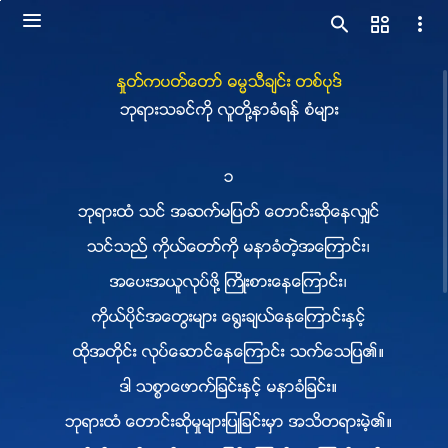
ႏႈတ္ကပတ္ေတာ္ ဓမၼသီခ်င္း တစ္ပုဒ္
ဘုရားသခင္ကို လူတို႔နာခံရန္ စံမ်ား
၁
ဘုရားထံ သင္ အဆက္မျပတ္ ေတာင္းဆိုေနလွ်င္
သင္သည္ ကိုယ္ေတာ္ကို မနာခံတဲ့အေၾကာင္း၊
အေပးအယူလုပ္ဖို႔ ႀကိဳးစားေနေၾကာင္း၊
ကိုယ္ပိုင္အေတြးမ်ား ေ႐ြးခ်ယ္ေနေၾကာင္းႏွင့္
ထိုအတိုင္း လုပ္ေဆာင္ေနေၾကာင္း သက္ေသျပ၏။
ဒါ သစၥာေဖာက္ျခင္းႏွင့္ မနာခံျခင္း။
ဘုရားထံ ေတာင္းဆိုမႈမ်ားျပဳျခင္းမွာ အသိတရားမဲ့၏။