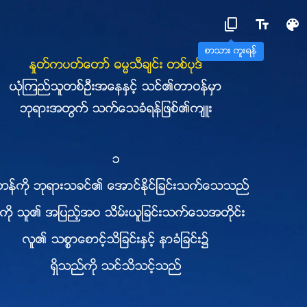
စာသား ကူးရန္
ႏႈတ္ကပတ္ေတာ္ ဓမၼသီခ်င္း တစ္ပုဒ္
ယုံၾကည္သူတစ္ဦးအေနႏွင့္ သင္၏တာဝန္မွာ
ဘုရားအတြက္ သက္ေသခံရန္ျဖစ္၏က်ဴး
၁
တန္ကို ဘုရားသခင္၏ ေအာင္ႏိုင္ျခင္းသက္ေသသည္
ကို သူ၏ အျပည့္အဝ သိမ္းယူျခင္းသက္ေသအတိုင္း
လူ၏ သစၥာေစာင့္သိျခင္းႏွင့္ နာခံျခင္း၌
ရွိသည္ကို သင္သိသင့္သည္