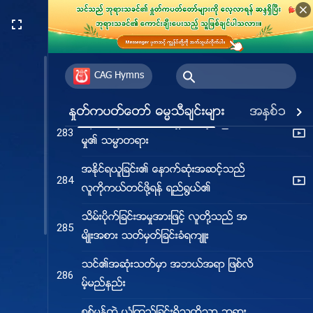
ဘုရားသခင္သည္ သူ၏ စိတ္သေဘာထား
278
အလုံးစုံကို လူသားတို႔ကို ဖြင့္ျပခဲ့ၿပီ
လူ႔ဇာတိခံယူျခင္း၏ အဓိပၸာယ္ကို ေနာက္
CAG Hymns
282
ဆုံးေသာကာလတြင္ လူ႔ဇာတိခံယူျခင္းျဖင့္
ႏႈတ္ကပတ္ေတာ္ ဓမၼသီခ်င္းမ်ား
အႏွစ္သက္ဆု
စုံလင္ေစ၏
ေနာက္ဆုံးေသာကာလရွိ သိမ္းပိုက္ျခင္းအ
283
မႈ၏ သမၼာတရား
အႏိုင္ရယူျခင္း၏ ေနာက္ဆုံးအဆင့္သည္
284
လူကိုကယ္တင္ဖို႔ရန္ ရည္႐ြယ္၏
သိမ္းပိုက္ျခင္းအမႈအားျဖင့္ လူတို႔သည္ အ
285
မ်ိဳးအစား သတ္မွတ္ျခင္းခံရက်ဴး
သင္၏အဆုံးသတ္မွာ အဘယ္အရာ ျဖစ္လိ
286
မ့္မည္နည္း
စစ္မွန္တဲ့ ယုံၾကည္ျခင္းရွိသူတို႔သာ ဘုရား