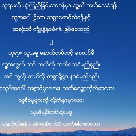
ဘုရားကို ယုံၾကည္ျခင္းတာဝန္မွာ သူ႔ကို သက္ေသခံရန္
သူ႔အေပၚ ၌သာ သစၥာေစာင့္သိရန္ႏွင့္
အဆုံးထိ က်ိဳးႏြံနာခံရန္ ျဖစ္ေပသည္
၂
ဘုရား သူ႔အမႈ ေနာက္တစ္ဆင့္ မစတင္မီ
သူ႔အတြက္ သင္ ဘယ္လို သက္ေသခံမည္နည္း
သင္ သူ႔ကို ဘယ္လို သစၥာရွိစြာ နာခံမည္နည္း
အလုပ္အေပၚ သစၥာရွိမွာလား၊ လက္ေလွ်ာ့လိုက္မွာလား
သူ႔စီမံမႈမ်ားကို လိုက္နာမွာလား
သူ၏ျပစ္တင္ဆုံးမမႈ
ေရွာင္လြဲရန္ လမ္းတစ္ဝက္၌ ထြက္ေျပးမွာလား