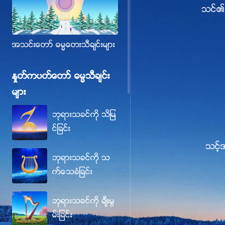
သင္၏ 
အသင္းေတာ္ ဓမၼေတးသီခ်င္းမ်ား
ႏႈတ္ကပတ္ေတာ္ ဓမၼသီခ်င္း
မ်ား
ဘုရားသခင္ကို သိျမ
င္ျခင္း
သင့္
ဘုရားသခင္ကို သ
က္ေသခံျခင္း
ဘုရားသခင္ကို ခ်ီးမြ
မ္းျခင္း