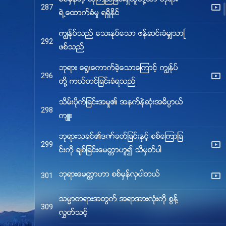
287
ရဲ႕ေထာက္ခံမႈ ရရွိႏိုင္
ကြၽန္ုပ္သည္ ေသးႏုပ္ေသာ ဖန္ဆင္းခံမွ်သာျ
292
ဖစ္သည္
ဘုရား ေ႐ြးေကာက္ခဲ့ေသာေၾကာင့္ ကြၽန္ုပ္
296
တို႔ ကယ္တင္ျခင္းခံရသည္
သိမ္းပိုက္ျခင္းအမႈ၏ အနက္နဲဆုံးအဓိပၸာယ္
298
က်ဴး
ဘုရားသခင္၏ဒဏ္ခတ္ျခင္းႏွင့္ စစ္ေၾကာျခ
299
င္းကို ခ်စ္ျခင္းေမတၱာဟူ၍ သိမွတ္ပါ
ဘုရားေမတၱာဟာ စစ္မွန္လွပါတယ္
301
သမၼာတရားအတြက္ အရာအားလုံးကို စြန႔္
309
လႊတ္သင့္