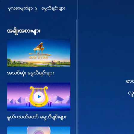
မူလစာမ်က္ႏွာ
ဓမၼသီခ်င္းမ်ား
အမ်ိဳးအစားမ်ား
အသစ္ဆုံး ဓမၼသီခ်င္းမ်ား
စာ
လူ
ႏႈတ္ကပတ္ေတာ္ ဓမၼသီခ်င္းမ်ား