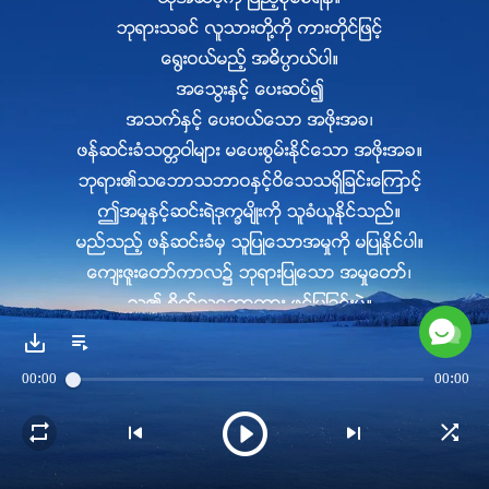
ဘုရားသခင္ လူသားတို႔ကို ကားတိုင္ျဖင့္
ေ႐ြးဝယ္မည့္ အဓိပၸာယ္ပါ။
အေသြးႏွင့္ ေပးဆပ္၍
အသက္ႏွင့္ ေပးဝယ္ေသာ အဖိုးအခ၊
ဖန္ဆင္းခံသတၱဝါမ်ား မေပးစြမ္းႏိုင္ေသာ အဖိုးအခ။
ဘုရား၏သေဘာသဘာဝႏွင့္ဝိေသသရွိျခင္းေၾကာင့္
ဤအမႈႏွင့္ဆင္းရဲဒုကၡမ်ိဳးကို သူခံယူႏိုင္သည္။
မည္သည့္ ဖန္ဆင္းခံမွ သူျပဳေသာအမႈကို မျပဳႏိုင္ပါ။
ေက်းဇူးေတာ္ကာလ၌ ဘုရားျပဳေသာ အမႈေတာ္၊
သူ၏ စိတ္သေဘာထား ဖြင့္ျပျခင္းပဲ။
၂
ႏိုင္ငံေတာ္ေခတ္၌ ဘုရားသည္
00:00
00:00
ပထမအႀကိမ္ ျပဳခဲ့သည့္နည္းတူ လူ႔အျဖစ္ျပန္ခံယူခဲ့၊
သူဟာ ႏႈတ္ကပတ္ေတာ္၊
ဘုရားသခင္ ၏သေဘာသဘာဝကို ေဖာ္ျပ၊
သူ လုပ္ေဆာင္ရမည့္အမႈကို ထိန္ခ်န္မထားဘဲ သူလုပ္။