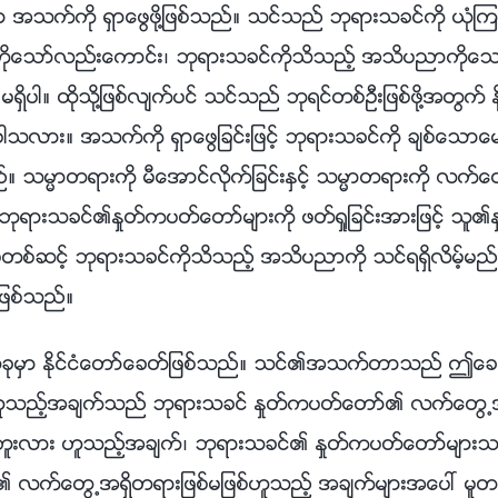
ာ အသက္ကို ရွာေဖြဖို႔ျဖစ္သည္။ သင္သည္ ဘုရားသခင္ကို ယု
ုေသာ္လည္းေကာင္း၊ ဘုရားသခင္ကိုသိသည့္ အသိပညာကိုေသာ္လ
း မရွိပါ။ ထိုသို႔ျဖစ္လ်က္ပင္ သင္သည္ ဘုရင္တစ္ဦးျဖစ္ဖို႔အတြက္
ါသလား။ အသက္ကို ရွာေဖြျခင္းျဖင့္ ဘုရားသခင္ကို ခ်စ္ေသာေမတၱာ
။ သမၼာတရားကို မီေအာင္လိုက္ျခင္းႏွင့္ သမၼာတရားကို လက္ေတြ
ုရားသခင္၏ႏႈတ္ကပတ္ေတာ္မ်ားကို ဖတ္ရႈျခင္းအားျဖင့္ သူ၏ႏ
မွတစ္ဆင့္ ဘုရားသခင္ကိုသိသည့္ အသိပညာကို သင္ရရွိလိမ့္မည္။ 
းျဖစ္သည္။
ခုမွာ ႏိုင္ငံေတာ္ေခတ္ျဖစ္သည္။ သင္၏အသက္တာသည္ ဤေခတ္အသ
ူသည့္အခ်က္သည္ ဘုရားသခင္ ႏႈတ္ကပတ္ေတာ္၏ လက္ေတြ႕အရွိတ
းလား ဟူသည့္အခ်က္၊ ဘုရားသခင္၏ ႏႈတ္ကပတ္ေတာ္မ်ားသည္ သ
 လက္ေတြ႕အရွိတရားျဖစ္မျဖစ္ဟူသည့္ အခ်က္မ်ားအေပၚ မူ