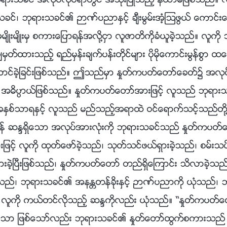
ုရားသခင္ အလုပ္လုပ္ရာတြင္ အသုံးျပဳသည့္ နိယာမျဖစ္သည္။
ခင္၊ ဘုရားသခင္၏ ဉာဏ္ပညာႏွင့္ ခ်ီးမြမ္းအံ့ၾသဖြယ္ ေကာင္းေ
မ်ိဳးမ်ိဳးမွ စကားေျပာရန္အလို႔ငွာ လူဇာတိကိုခံယူခဲ့သည္။ လူကို
်မွတ္ထားသည့္ ရည္မွန္းခ်က္ပန္းတိုင္မ်ား ပိုမိုေကာင္းမြန္စြာ 
ာင္ခဲ့ျခင္းျဖစ္သည္။ ဤသည္မွာ ႏႈတ္ကပတ္ေတာ္ေခတ္၌ အလုပ္လု
 အဓိပၸာယ္ျဖစ္သည္။ ႏႈတ္ကပတ္ေတာ္အားျဖင့္ လူသည္ ဘုရ
ႏွစ္သာရႏွင့္ လူသည္ မည္သည့္အရာထဲ ဝင္ေရာက္သင့္သည္တ
ရန္ ဆႏၵရွိေသာ အလုပ္အားလုံးကို ဘုရားသခင္သည္ ႏႈတ္ကပတ
ျဖင့္ လူကို ထုတ္ေဖာ္ခဲ့သည္၊ သုတ္သင္ဖယ္ရွားခဲ့သည္၊ စမ္းသပ
ားခဲ့ၿပီးျဖစ္သည္၊ ႏႈတ္ကပတ္ေတာ္ တည္ရွိေၾကာင္း သိလာခဲ့သ
ံသည္၊ ဘုရားသခင္၏ အနႏၲတန္ခိုးႏွင့္ ဉာဏ္ပညာကို ယုံသည္
့္ လူကို ကယ္တင္လိုသည့္ ဆႏၵကိုလည္း ယုံသည္။ “ႏႈတ္ကပတ္ေတာ
းသာ ျဖစ္ေသာ္လည္း ဘုရားသခင္၏ ႏႈတ္ေတာ္ထြက္စကားသည္ လူဇာတ