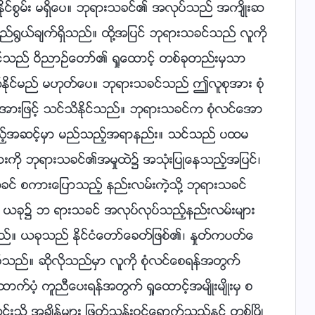
ႏိုင္စြမ္း မရွိေပ။ ဘုရားသခင္၏ အလုပ္သည္ အက်ိဳးဆ
၏ရည္႐ြယ္ခ်က္ရွိသည္။ ထို႔အျပင္ ဘုရားသခင္သည္ လူကို
သခင္သည္ ဝိညာဥ္ေတာ္၏ ရႈေထာင့္ တစ္ခုတည္းမွသာ
္ႏိုင္မည္ မဟုတ္ေပ။ ဘုရားသခင္သည္ ဤလူစုအား စုံ
ေလသံအားျဖင့္ သင္သိႏိုင္သည္။ ဘုရားသခင္က စုံလင္ေအာ
္ရမည့္အဆင့္မွာ မည္သည့္အရာနည္း။ သင္သည္ ပထမ
ားကို ဘုရားသခင္၏အမႈထဲ၌ အသုံးျပဳေနသည့္အျပင္၊
င္ စကားေျပာသည့္ နည္းလမ္းကဲ့သို႔ ဘုရားသခင္
။ ယခု၌ ဘ ရားသခင္ အလုပ္လုပ္သည့္နည္းလမ္းမ်ား
္။ ယခုသည္ ႏိုင္ငံေတာ္ေခတ္ျဖစ္၏၊ ႏႈတ္ကပတ္ေ
္သည္။ ဆိုလိုသည္မွာ လူကို စုံလင္ေစရန္အတြက္
ာက္ပံ့ ကူညီေပးရန္အတြက္ ရႈေထာင့္အမ်ိဳးမ်ိဳးမွ စ
ို႔ အခ်ိန္မ်ား ျဖတ္သန္းဝင္ေရာက္သည္ႏွင့္ တစ္ၿပိဳ