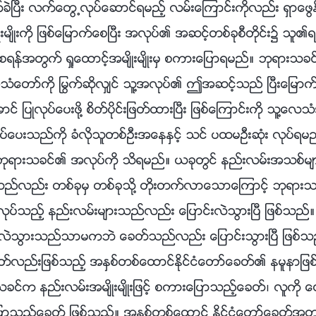
္ခဲၿပီး လက္ေတြ႕လုပ္ေဆာင္ရမည့္ လမ္းေၾကာင္းကိုလည္း ရွာေဖြ
ဳးမ်ိဳးကို ျဖစ္ေျမာက္ေစၿပီး အလုပ္၏ အဆင့္တစ္ခုစီတိုင္း၌ သူ
ေစရန္အတြက္ ရႈေထာင့္အမ်ိဳးမ်ိဳးမွ စကားေျပာရမည္။ ဘုရား
ေတာ္ကို ႁမြက္ဆိုလွ်င္ သူ႔အလုပ္၏ ဤအဆင့္သည္ ၿပီးေျမာက
င္ ျပဳလုပ္ေပးဖို႔ စိတ္ပိုင္းျဖတ္ထားၿပီး ျဖစ္ေၾကာင္းကို သူ႔
လုပ္ေပးသည္ကို ခံလိုသူတစ္ဦးအေနႏွင့္ သင္ ပထမဦးဆုံး လုပ
 ဘုရားသခင္၏ အလုပ္ကို သိရမည္။ ယခုတြင္ နည္းလမ္းအသစ္မ်
္လည္း တစ္ခုမွ တစ္ခုသို႔ တိုးတက္လာေသာေၾကာင့္ ဘုရားသခ
ုပ္သည့္ နည္းလမ္းမ်ားသည္လည္း ေျပာင္းလဲသြားၿပီ ျဖစ္သည္
းလဲသြားသည္သာမကဘဲ ေခတ္သည္လည္း ေျပာင္းသြားၿပီ ျဖစ္သည
္လည္းျဖစ္သည့္ အႏွစ္တစ္ေထာင္ႏိုင္ငံေတာ္ေခတ္၏ နမူနာျဖစ
ခင္က နည္းလမ္းအမ်ိဳးမ်ိဳးျဖင့္ စကားေျပာသည့္ေခတ္၊ လူကို ေထ
ာသည့္ေခတ္ ျဖစ္သည္။ အႏွစ္တစ္ေထာင္ ႏိုင္ငံေတာ္ေခတ္အတြင္းသ