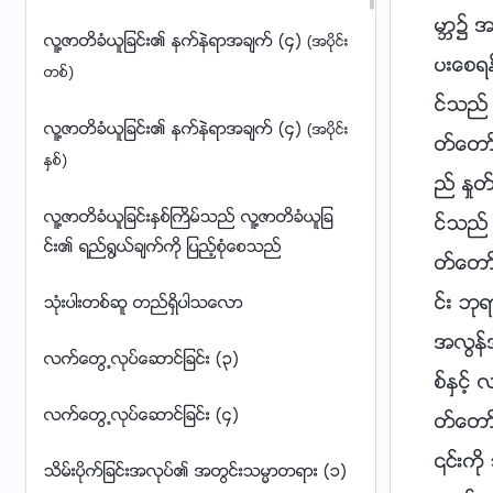
မာၻ၌ အ
လူ႔ဇာတိခံယူျခင္း၏ နက္နဲရာအခ်က္ (၄)
(အပိုင္း
ပးေစရ
တစ္)
င္သည္
လူ႔ဇာတိခံယူျခင္း၏ နက္နဲရာအခ်က္ (၄)
(အပိုင္း
တ္ေတာ္
ႏွစ္)
ည္ ႏႈတ
လူ႔ဇာတိခံယူျခင္းႏွစ္ႀကိမ္သည္ လူ႔ဇာတိခံယူျခ
င္သည္ 
င္း၏ ရည္႐ြယ္ခ်က္ကို ျပည့္စုံေစသည္
တ္ေတာ္
င္း ဘု
သုံးပါးတစ္ဆူ တည္ရွိပါသေလာ
အလြန္အ
လက္ေတြ႕လုပ္ေဆာင္ျခင္း (၃)
စ္ႏွင့
လက္ေတြ႕လုပ္ေဆာင္ျခင္း (၄)
တ္ေတာ္
၎ကို 
သိမ္းပိုက္ျခင္းအလုပ္၏ အတြင္းသမၼာတရား (၁)