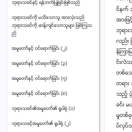
ဘုရားသခင္ႏွင့္ ရန္ဘက္ျပဳျခင္းျဖစ္သည္
င္နက္ 
ဘုရားသခင္ကို မသိေသာသူ အားလုံးသည္
အားျဖင
ဘုရားသခင္ကို ဆန႔္က်င္ေသာသူမ်ား ျဖစ္ၾကသ
ဘုရားသ
ည္
လည္း ျ
အမႈေတာ္ႏွင့္ ဝင္ေရာက္ျခင္း (၂)
န္ၾကာျ
င္းလဲသ
အမႈေတာ္ႏွင့္ ဝင္ေရာက္ျခင္း (၃)
တစ္ေသ
အမႈေတာ္ႏွင့္ ဝင္ေရာက္ျခင္း (၇)
တရား သ
အမႈေတာ္ႏွင့္ ဝင္ေရာက္ျခင္း (၈)
သည့္ ပ
ခင္း မ
ဘုရားသခင္၏အမႈေတာ္၏ ႐ူပါ႐ုံ (၁)
မႈတစ္ခ
ဘုရားသခင့္အမႈေတာ္၏ ႐ူပါ႐ုံ (၂)
ပ္လုပ္