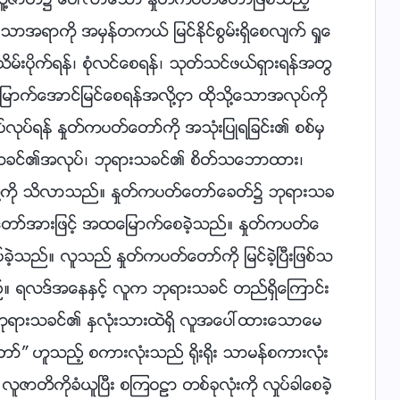
 လူ႔ဇာတိ၌ ေပၚလာေသာ ႏႈတ္ကပတ္ေတာ္ျဖစ္သည့္
သာအရာကို အမွန္တကယ္ ျမင္ႏိုင္စြမ္းရွိေစလ်က္ ရႈေ
 သိမ္းပိုက္ရန္၊ စုံလင္ေစရန္၊ သုတ္သင္ဖယ္ရွားရန္အတြ
ထေျမာက္ေအာင္ျမင္ေစရန္အလို႔ငွာ ထိုသို႔ေသာအလုပ္ကို
ပ္ရန္ ႏႈတ္ကပတ္ေတာ္ကို အသုံးျပဳရျခင္း၏ စစ္မွ
ားသခင္၏အလုပ္၊ ဘုရားသခင္၏ စိတ္သေဘာထား၊
ို႔ကို သိလာသည္။ ႏႈတ္ကပတ္ေတာ္ေခတ္၌ ဘုရားသခ
္ေတာ္အားျဖင့္ အထေျမာက္ေစခဲ့သည္။ ႏႈတ္ကပတ္ေ
္ခဲ့သည္။ လူသည္ ႏႈတ္ကပတ္ေတာ္ကို ျမင္ခဲ့ၿပီးျဖစ္သ
ည္။ ရလဒ္အေနႏွင့္ လူက ဘုရားသခင္ တည္ရွိေၾကာင္း
၊ ဘုရားသခင္၏ ႏွလုံးသားထဲရွိ လူအေပၚထားေသာေမ
္” ဟူသည့္ စကားလုံးသည္ ႐ိုး႐ိုး သာမန္စကားလုံး
ိကိုခံယူၿပီး စၾကဝဠာ တစ္ခုလုံးကို လႈပ္ခါေစခဲ့