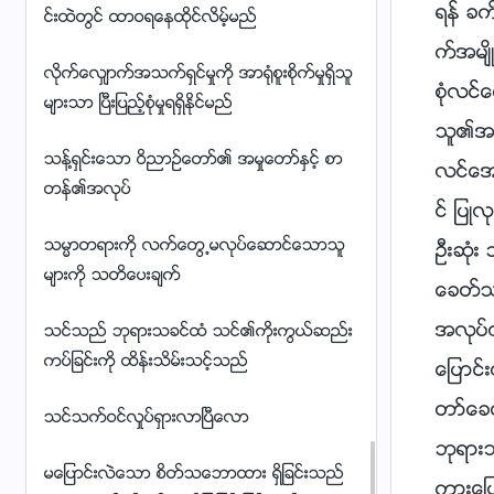
ရန္ ခက
င္းထဲတြင္ ထာဝရေနထိုင္လိမ့္မည္
က္အမ်ိ
လိုက္ေလွ်ာက္အသက္ရွင္မႈကို အာ႐ုံစူးစိုက္မႈရွိသူ
စုံလင္
မ်ားသာ ၿပီးျပည့္စုံမႈရရွိႏိုင္မည္
သူ၏အသံ
သန႔္ရွင္းေသာ ဝိညာဥ္ေတာ္၏ အမႈေတာ္ႏွင့္ စာ
လင္ေအာ
တန္၏အလုပ္
င္ ျပဳ
သမၼာတရားကို လက္ေတြ႕မလုပ္ေဆာင္ေသာသူ
ဦးဆုံး
မ်ားကို သတိေပးခ်က္
ေခတ္သည
အလုပ္လ
သင္သည္ ဘုရားသခင္ထံ သင္၏ကိုးကြယ္ဆည္း
ကပ္ျခင္းကို ထိန္းသိမ္းသင့္သည္
ေျပာင္
တာ္ေခတ
သင္သက္ဝင္လႈပ္ရွားလာၿပီေလာ
ဘုရားသ
မေျပာင္းလဲေသာ စိတ္သေဘာထား ရွိျခင္းသည္
ကားေျပ