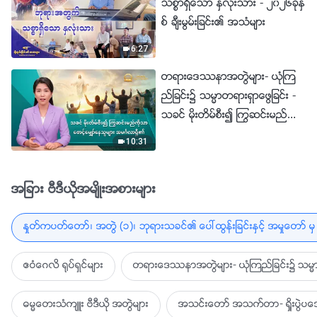
သစၥာရွိေသာ ႏွလုံးသား - ၂၀၂၆ခုႏွ
စ္ ခ်ီးမြမ္းျခင္း၏ အသံမ်ား
6:27
တရားေဒႆနာအတြဲမ်ား- ယုံၾက
ည္ျခင္း၌ သမၼာတရားရွာေဖြျခင္း -
သခင္ မိုးတိမ္စီး၍ ႂကြဆင္းမည္ကို
သာ ေစာင့္ေမွ်ာ္ေနသူမ်ား အမဂၤ
10:31
လာရွိ၏
အျခား ဗီဒီယိုအမ်ိဳးအစားမ်ား
ႏႈတ္ကပတ္ေတာ္၊ အတြဲ (၁)၊ ဘုရားသခင္၏ ေပၚထြန္းျခင္းႏွင့္ အမႈေတာ္ မွ 
ဧဝံေဂလိ ႐ုပ္ရွင္မ်ား
တရားေဒႆနာအတြဲမ်ား- ယုံၾကည္ျခင္း၌ သမၼာ
ဓမၼေတးသံက်ဴး ဗီဒီယို အတြဲမ်ား
အသင္းေတာ္ အသက္တာ- ရႈိးပြဲ