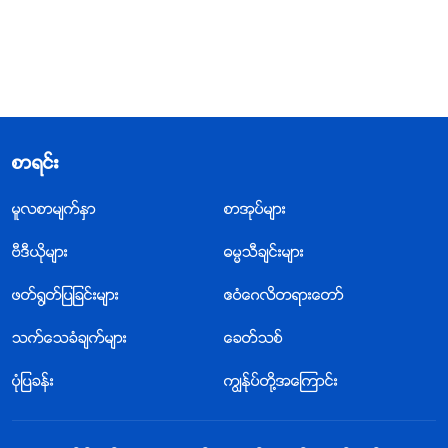
စာရင္း
မူလစာမ်က္ႏွာ
စာအုပ္မ်ား
ဗီဒီယိုမ်ား
ဓမၼသီခ်င္းမ်ား
ဖတ္႐ြတ္ျပျခင္းမ်ား
ဧဝံေဂလိတရားေတာ္
သက္ေသခံခ်က္မ်ား
ေခတ္သစ္
ပုံျပခန္း
ကြၽန္ုပ္တို႔အေၾကာင္း