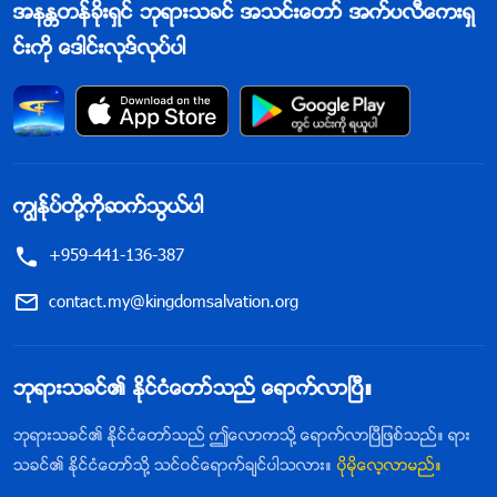
အနႏၲတန္ခိုးရွင္ ဘုရားသခင္ အသင္းေတာ္ အက္ပလီေကးရွ
င္းကို ေဒါင္းလုဒ္လုပ္ပါ
ကြၽန္ုပ္တို႔ကိုဆက္သြယ္ပါ
+959-441-136-387
contact.my@kingdomsalvation.org
ဘုရားသခင္၏ ႏိုင္ငံေတာ္သည္ ေရာက္လာၿပီ။
ဘုရားသခင္၏ ႏိုင္ငံေတာ္သည္ ဤေလာကသို႔ ေရာက္လာၿပီျဖစ္သည္။ ရား
သခင္၏ ႏိုင္ငံေတာ္သို႔ သင္ဝင္ေရာက္ခ်င္ပါသလား။
ပိုမိုေလ့လာမည္။