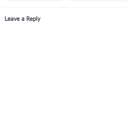
Leave a Reply