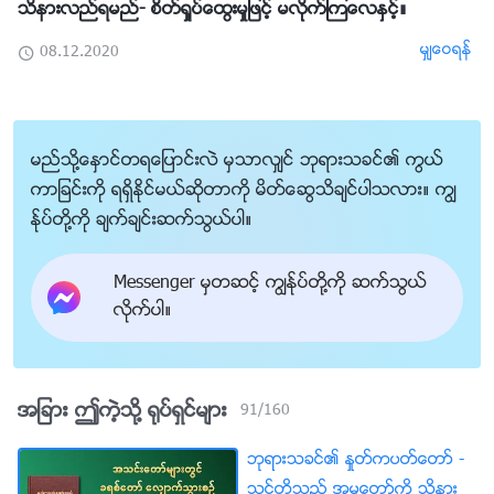
သိနားလည္ရမည္- စိတ္ရႈပ္ေထြးမႈျဖင့္ မလိုက္ၾကေလႏွင့္။
မွ်ေဝရန္
08.12.2020
မည္သို႔ေႏွာင္တရေျပာင္းလဲ မွသာလွ်င္ ဘုရားသခင္၏ ကြယ္
ကာျခင္းကို ရရွိႏိုင္မယ္ဆိုတာကို မိတ္ေဆြသိခ်င္ပါသလား။ ကြၽ
န္ုပ္တို႔ကို ခ်က္ခ်င္းဆက္သြယ္ပါ။
Messenger မွတဆင့္ ကြၽန္ုပ္တို႔ကို ဆက္သြယ္
လိုက္ပါ။
အျခား ဤကဲ့သို႔ ႐ုပ္ရွင္မ်ား
91
/
160
ဘုရားသခင္၏ ႏႈတ္ကပတ္ေတာ္ -
သင္တို႔သည္ အမႈေတာ္ကို သိနား