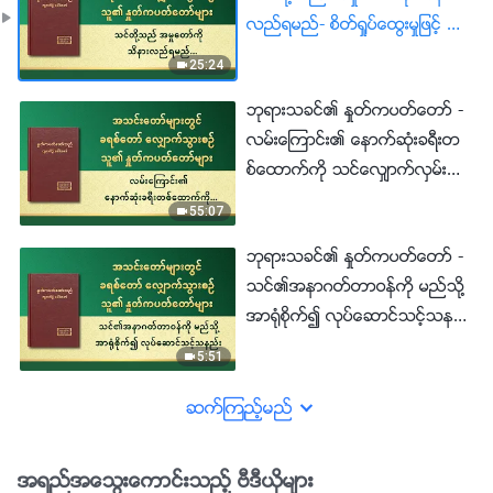
လည္ရမည္- စိတ္ရႈပ္ေထြးမႈျဖင့္ မ
လိုက္ၾကေလႏွင့္။
25:24
ဘုရားသခင္၏ ႏႈတ္ကပတ္ေတာ္ -
လမ္းေၾကာင္း၏ ေနာက္ဆုံးခရီးတ
စ္ေထာက္ကို သင္ေလွ်ာက္လွမ္းသ
င့္ပုံ
55:07
ဘုရားသခင္၏ ႏႈတ္ကပတ္ေတာ္ -
သင္၏အနာဂတ္တာဝန္ကို မည္သို႔
အာ႐ုံစိုက္၍ လုပ္ေဆာင္သင့္သန
ည္း
5:51
ဆက္ၾကည့္မည္
အရည္အေသြးေကာင္းသည့္ ဗီဒီယိုမ်ား