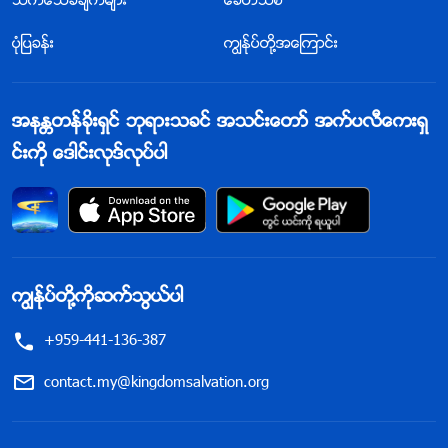
သက္ေသခံခ်က္မ်ား
ေခတ္သစ္
ပုံျပခန္း
ကြၽန္ုပ္တို႔အေၾကာင္း
အနႏၲတန္ခိုးရွင္ ဘုရားသခင္ အသင္းေတာ္ အက္ပလီေကးရွ
င္းကို ေဒါင္းလုဒ္လုပ္ပါ
ကြၽန္ုပ္တို႔ကိုဆက္သြယ္ပါ
+959-441-136-387
contact.my@kingdomsalvation.org