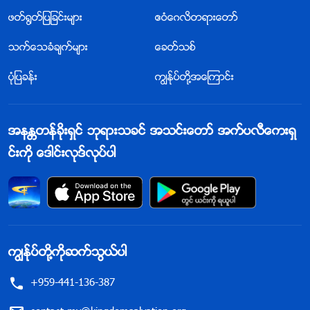
ဖတ္႐ြတ္ျပျခင္းမ်ား
ဧဝံေဂလိတရားေတာ္
သက္ေသခံခ်က္မ်ား
ေခတ္သစ္
ပုံျပခန္း
ကြၽန္ုပ္တို႔အေၾကာင္း
အနႏၲတန္ခိုးရွင္ ဘုရားသခင္ အသင္းေတာ္ အက္ပလီေကးရွ
င္းကို ေဒါင္းလုဒ္လုပ္ပါ
ကြၽန္ုပ္တို႔ကိုဆက္သြယ္ပါ
+959-441-136-387