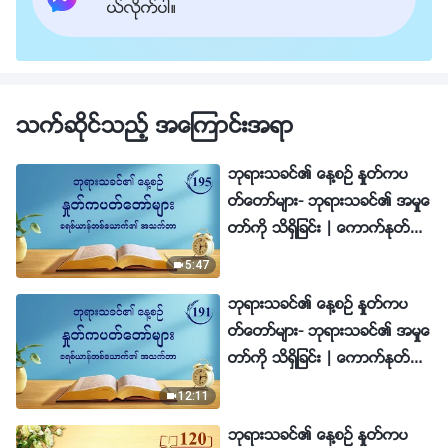
ယ္လိုက္ပါ။
သက္ဆိုင္သည့္ အေၾကာင္းအရာ
ဘုရားသခင္၏ ေန႔စဥ္ ႏႈတ္ကပ
တ္ေတာ္မ်ား- ဘုရားသခင္၏ အမႈေ
တာ္ကို သိရွိျခင္း | ေကာက္ႏုတ္ခ်
က္ ၁၉၅
5:47
ဘုရားသခင္၏ ေန႔စဥ္ ႏႈတ္ကပ
တ္ေတာ္မ်ား- ဘုရားသခင္၏ အမႈေ
တာ္ကို သိရွိျခင္း | ေကာက္ႏုတ္ခ်
က္ ၁၉၁
12:11
ဘုရားသခင္၏ ေန႔စဥ္ ႏႈတ္ကပ