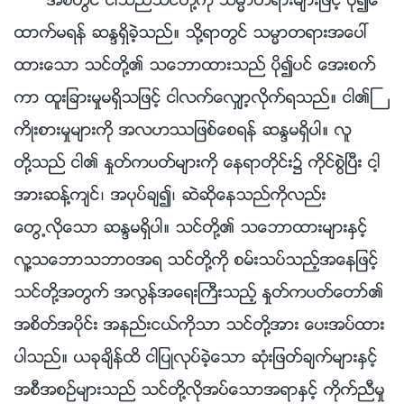
အစတြင္ ငါသည္သင္တို႔ကို သမၼာတရားမ်ားျဖင့္ ပို၍ေ
ထာက္မရန္ ဆႏၵရွိခဲ့သည္။ သို႔ရာတြင္ သမၼာတရားအေပၚ
ထားေသာ သင္တို႔၏ သေဘာထားသည္ ပို၍ပင္ ေအးစက္
ကာ ထူးျခားမႈမရွိသျဖင့္ ငါလက္ေလွ်ာ့လိုက္ရသည္။ ငါ၏ႀ
ကိဳးစားမႈမ်ားကို အလဟႆျဖစ္ေစရန္ ဆႏၵမရွိပါ။ လူ
တို႔သည္ ငါ၏ ႏႈတ္ကပတ္မ်ားကို ေနရာတိုင္း၌ ကိုင္စြဲၿပီး ငါ့
အားဆန္႔က်င္၊ အပုပ္ခ်၍၊ ဆဲဆိုေနသည္ကိုလည္း
ေတြ႕လိုေသာ ဆႏၵမရွိပါ။ သင္တို႔၏ သေဘာထားမ်ားႏွင့္
လူ႔သေဘာသဘာဝအရ သင္တို႔ကို စမ္းသပ္သည့္အေနျဖင့္
သင္တို႔အတြက္ အလြန္အေရးႀကီးသည့္ ႏႈတ္ကပတ္ေတာ္၏
အစိတ္အပိုင္း အနည္းငယ္ကိုသာ သင္တို႔အား ေပးအပ္ထား
ပါသည္။ ယခုခ်ိန္ထိ ငါျပဳလုပ္ခဲ့ေသာ ဆုံးျဖတ္ခ်က္မ်ားႏွင့္
အစီအစဥ္မ်ားသည္ သင္တို႔လိုအပ္ေသာအရာႏွင့္ ကိုက္ညီမႈ