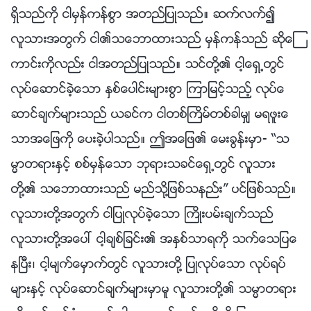
ရွိသည္ကို ငါမွန္ကန္စြာ အတည္ျပဳသည္။ ဆက္လက္၍
လူသားအတြက္ ငါ၏သေဘာထားသည္ မွန္ကန္သည္ ဆိုေၾ
ကာင္းကိုလည္း ငါအတည္ျပဳသည္။ သင္တို႔၏ ငါ့ေရွ႕တြင္
လုပ္ေဆာင္ခဲ့ေသာ ႏွစ္ေပါင္းမ်ားစြာ ၾကာျမင့္သည့္ လုပ္ေ
ဆာင္ခ်က္မ်ားသည္ ယခင္က ငါတစ္ႀကိမ္တစ္ခါမွ် မရဖူးေ
သာအေျဖကို ေပးခဲ့ပါသည္။ ဤအေျဖ၏ ေမးခြန္းမွာ- “သ
မၼာတရားႏွင့္ စစ္မွန္ေသာ ဘုရားသခင္ေရွ႕တြင္ လူသား
တို႔၏ သေဘာထားသည္ မည္သို႔ျဖစ္သနည္း” ပင္ျဖစ္သည္။
လူသားတို႔အတြက္ ငါျပဳလုပ္ခဲ့ေသာ ႀကိဳးပမ္းခ်က္သည္
လူသားတို႔အေပၚ ငါ့ခ်စ္ျခင္း၏ အႏွစ္သာရကို သက္ေသျပေ
နၿပီး၊ ငါ့မ်က္ေမွာက္တြင္ လူသားတို႔ ျပဳလုပ္ေသာ လုပ္ရပ္
မ်ားႏွင့္ လုပ္ေဆာင္ခ်က္မ်ားမွာမူ လူသားတို႔၏ သမၼာတရား