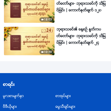
တ္ေတာ္မ်ား- ဘုရားသခင္ကို သိျမ
င္ျခင္း | ေကာက္ႏုတ္ခ်က္ ၁၂၀
18:03
ဘုရားသခင္၏ ေန႔စဥ္ ႏႈတ္ကပ
တ္ေတာ္မ်ား- ဘုရားသခင္ကို သိျမ
င္ျခင္း | ေကာက္ႏုတ္ခ်က္ ၂၄
10:20
စာရင္း
မူလစာမ်က္ႏွာ
စာအုပ္မ်ား
ဗီဒီယိုမ်ား
ဓမၼသီခ်င္းမ်ား