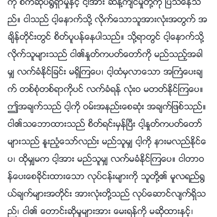
ကို စက္ဆုပ္႐ြံရွာမႈႏွင့္ ငါ့အား ဆန္႔က်င္မႈတို႔ကို ျပသေနသ
ည္။ ငါသည္ ငါ့ေနာက္သို႔ လိုက္ေသာသူအားလုံးအတြက္ အ
ခ်ိန္တိုင္းတြင္ စိတ္ပူပန္ေနပါသည္။ သို႔ရာတြင္ ငါ့ေနာက္သို႔
လိုက္သူမ်ားသည္ ငါ၏ႏႈတ္ကပတ္ေတာ္ကို မည္သည့္အခါ
မွ် လက္ခံႏိုင္ျခင္း မရွိၾကေပ၊ ငါ့ထံမွလာေသာ အႀကံေပးခ်
က္ တစ္စုံတစ္ရာကိုပင္ လက္ခံရန္ လုံးဝ မတတ္ႏိုင္ၾကေပ။
ဤအခ်က္သည္ ငါ့ကို ဝမ္းအနည္းေစဆုံး အခ်က္ျဖစ္သည္။
ငါ၏သေဘာထားသည္ စိတ္ရင္းမွန္ၿပီး ငါ့ႏႈတ္ကပတ္ေတာ္
မ်ားသည္ ႏူးညံ့ေသာ္လည္း မည္သူမွ် ငါ့ကို နားမလည္ႏိုင္ေ
ပ၊ ထိုမွ်မက ငါ့အား မည္သူမွ် လက္မခံႏိုင္ၾကေပ။ ငါတာဝ
န္ေပးေစခိုင္းထားေသာ လုပ္ငန္းမ်ားကို သူတို႔၏ မူလရည္႐ြ
ယ္ခ်က္မ်ားအတိုင္း အားလုံးတို႔သည္ လုပ္ေဆာင္လ်က္ရွိသ
ည္၊ ငါ၏ ေတာင္းဆိုမႈမ်ားအား ေမးရန္ကို မဆိုထားႏွင့္၊