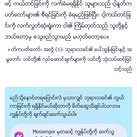
ဖင့္ ကယ္တင္ျခင္းကို လက္ခံမရရွိႏိုင္ သူမ်ားသည္ ငါ့ႏႈတ္က
ပတ္ေတာ္မ်ား၏ စီရင္ျခင္းကို ခံရမည္ျဖစ္ၿပီး၊ ငါ့ကယ္တင္ျခ
င္းကို လက္လႊတ္ဆုံးရႈံးကာ ငါ၏ ႀကိမ္တုတ္သည္ သူတို႔ႏွင့္
ဘယ္ေတာ့မွ ေသြဖည္သြားမည္ မဟုတ္ေတာ့ေပ။
—ႏႈတ္ကပတ္ေတာ္၊ အတြဲ (၁)၊ ဘုရားသခင္၏ ေပၚထြန္းျခင္းႏွင့္ အ
မႈေတာ္၊ သင္တို႔၏ လုပ္ေဆာင္ခ်က္မ်ားကို သင္တို႔ သုံးသပ္ဆင္ျခင္
သင့္သည္
မည္သို႔ေႏွာင္တရေျပာင္းလဲ မွသာလွ်င္ ဘုရားသခင္၏ ကြယ္
ကာျခင္းကို ရရွိႏိုင္မယ္ဆိုတာကို မိတ္ေဆြသိခ်င္ပါသလား။
ကြၽန္ုပ္တို႔ကို ခ်က္ခ်င္းဆက္သြယ္ပါ။
Messenger မွတဆင့္ ကြၽန္ုပ္တို႔ကို ဆက္သြ