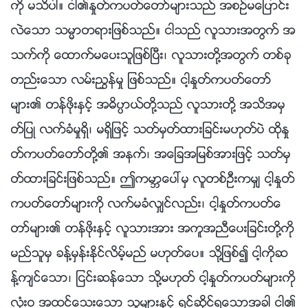
ကို မသိပါ။ ငါ၏ႏႈတ္ကပတ္ေတာ္မ်ားသည္ အစဥ္မေျပာင္း
လဲေသာ သမၼာတရားျဖစ္သည္။ ငါသည္ လူသားအတြက္ အ
သက္ကို ေထာက္မေပးသူျဖစ္ၿပီး၊ လူသားတို႔အတြက္ တစ္ခု
တည္းေသာ လမ္းၫႊန္မႈ ျဖစ္သည္။ ငါ့ႏႈတ္ကပတ္ေတာ္
မ်ား၏ တန္ဖိုးႏွင့္ အဓိပၸာယ္တို႔သည္ လူသားတို႔ အသိအမွ
တ္ျပဳ လက္ခံမႈရွိ၊ မရွိျဖင့္ သတ္မွတ္ထားျခင္းမဟုတ္ပဲ ထိုႏႈ
တ္ကပတ္ေတာ္တို႔၏ အနက္၊ အေျခအျမစ္အားျဖင့္ သတ္မွ
တ္ထားျခင္းျဖစ္သည္။ ဤကမာၻေပၚမွ လူတစ္ဦးကမွ် ငါ့ႏႈတ္
ကပတ္ေတာ္မ်ားကို လက္မခံလွ်င္လည္း၊ ငါ့ႏႈတ္ကပတ္ေ
တာ္မ်ား၏ တန္ဖိုးႏွင့္ လူသားအား အကူအညီေပးျခင္းတို႔ကို
မည္သူမွ ခန္႔မွန္းႏိုင္လိမ့္မည္ မဟုတ္ေပ။ သို႔ျဖစ္၍ ငါ့ကိုဆ
န္႔က်င္ေသာ၊ ျငင္းဆန္ေသာ သို႔မဟုတ္ ငါ့ႏႈတ္ကပတ္မ်ားကို
လုံးဝ အထင္ေသးေသာ သူမ်ားႏွင့္ ရင္ဆိုင္ရေသာအခါ ငါ၏