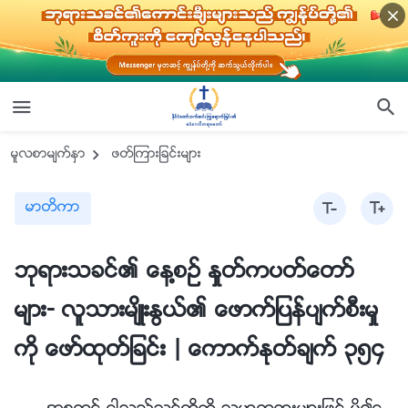
မူလစာမ်က္ႏွာ
ဖတ္ၾကားျခင္းမ်ား
မာတိကာ
ဘုရားသခင္၏ ေန႔စဥ္ ႏႈတ္ကပတ္ေတာ္
မ်ား- လူသားမ်ိဳးႏြယ္၏ ေဖာက္ျပန္ပ်က္စီးမႈ
ကို ေဖာ္ထုတ္ျခင္း | ေကာက္ႏုတ္ခ်က္ ၃၅၄