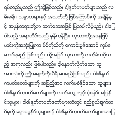
ရပ္တည္မႈသည္ ဤသို႔ျဖစ္သည္၊ ငါ့ႏႈတ္ကပတ္မ်ားသည္ လ
မ္းခရီး၊ သမၼာတရားႏွင့္ အသက္တို႔ ျဖစ္ေၾကာင္းကို အခ်ိန္ႏွ
င့္ အမွန္တရားတို႔က သက္ေသအျဖစ္ ျပသပါလိမ့္မည္။ ငါေျ
ပာသည့္ အရာတိုင္းသည္ မွန္ကန္ၿပီး၊ လူသားတို႔အေနျဖင့္
ယင္းကိုအသုံးျပဳကာ မိမိကိုယ္ကို ေကာင္းမြန္ေအာင္ လုပ္ေ
ဆာင္ရမည္ ျဖစ္သည္။ ထို႔အျပင္ လူသားတို႔ လက္ခံသင့္သ
ည့္ အရာလည္း ျဖစ္ပါသည္။ ငါ့ေနာက္လိုက္ေသာ သူ
အားလုံးကို ဤအခ်က္ကိုသိရွိ ေစမည္ျဖစ္သည္။ ငါ၏ႏႈတ္
ကပတ္ေတာ္မ်ားကို အျပည့္အဝ လက္မခံႏိုင္ေသာ သူမ်ား၊
ငါ၏ႏႈတ္ကပတ္ေတာ္မ်ားကို လက္ေတြ႕က်င့္သုံးျခင္း မျပဳႏို
င္သူမ်ား၊ ငါ၏ႏႈတ္ကပတ္ေတာ္မ်ားထဲတြင္ ရည္႐ြယ္ခ်က္တ
စ္ခုကို မရွာေဖြႏိုင္သူမ်ားႏွင့္ ငါ၏ႏႈတ္ကပတ္ေတာ္မ်ားအားျ