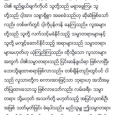
ငါ၏ ရည္႐ြယ္ခ်က္ကိုပင္ သူတို႔သည္ မရွာေဖြၾက။ သူ
တို႔သည္ ငါ့အား သစၥာရွိစြာ အေစခံသည္ဟု ဆိုဆဲျဖစ္ေသာ္
လည္း တစ္ဖက္တြင္ ငါ့ကိုပုန္ကန္ ေနၾကသည္။ လူအမ်ား
တို႔သည္ သူတို႔ လက္သင့္မခံႏိုင္သည့္ သမၼာတရားမ်ားႏွင့္
သူတို႔ မက်င့္ေဆာင္ႏိုင္သည့္ အရာမ်ားသည္ သမၼာတရား
မ်ားမဟုတ္ဟု ယုံၾကည္ၾကသည္။ ထိုသို႔ေသာ လူသားမ်ား
အတြက္ ငါ၏သမၼာတရားသည္ ျငင္းဆန္ဖြယ္ရာ ျဖစ္လာၿပီး
ေဘးသို႔ခ်ထားစရာျဖစ္လာသည္။ တစ္ခ်ိန္တည္းတြင္ပင္ ငါ
သည္ လူသားတို႔က စကားအားျဖင့္သာ ဘုရားဟု အသိအမွ
တ္ျပဳထားေသာသူ ျဖစ္လာေသာ္လည္း လမ္းခရီး၊ သမၼာ
တရား သို႔မဟုတ္ အသက္တို႔ မဟုတ္သည့္ အျပင္လူတစ္ဦး
အျဖစ္ သတ္မွတ္ျခင္း ခံရပါသည္။ မည္သူမွ် ဤသမၼာတရား