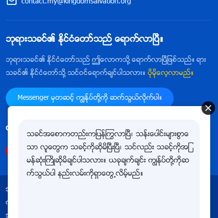
contact.my@kingdomsalvation.org
ဘုရားသခင္၏ ႏိုင္ငံေတာ္သည္ ေရာက္လာၿပီ။
ဘုရားသခင္၏ ႏိုင္ငံေတာ္သည္ ဤေလာကသို႔ ေရာက္လာၿပီျဖစ္သည္။ ရား
သခင္၏ ႏိုင္ငံေတာ္သို႔ သင္ဝင္ေရာက္ခ်င္ပါသလား။
ပိုမိုေလ့လာမည္။
Messenger မွတဆင့္ ကြၽန္ုပ္တို႔ကို ဆက္သြယ္လိုက္ပါ။
ကြၽန္ုပ္တို႔ကို follow ျပဳလုပ္ရန္
သခင္အေစာကတည္းကျပန္ႂကြလာၿပီ၊ သန္းေပါင္းမ်ားစြာေ
သာ လူေတြက သခင့္ကိုဆိုမိၿပီးၿပီ၊ သင္လည္း သခင့္ကိုအျ
မန္ဆုံးႀကိဳဆိုမိခ်င္ပါသလား။ ယခုခ်က္ခ်င္း ကြၽန္ုပ္တို႔ကိုဆ
က္သြယ္ပါ နည္းလမ္းကိုရွာေတြ႕လိမ့္မည္။
အသုံးျပဳျခင္းဆိုင္ရာ စည္းမ်ဥ္းစည္းကမ္းမ်ား
ကိုယ္ေရးလုံၿခဳံမႈ မူဝါဒ
ေက်းဇူးတင္ရွိျခင္း
အေသးအဖြဲအခ်က္အလက္မ်ားႏွင့္ ပတ္သက္သည့္ မူဝါဒ