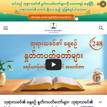
ဘုရားသခင္၏ ေန႔စဥ္ ႏႈတ္ကပတ္ေတာ္မ်ား- ဘုရားသခင္၏