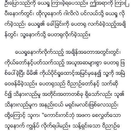
ဦးေျပာသည္ကို ေယရႈ ၾကားခဲ့ရေပသည္။ ဤအရာကို ၾကားၿ
ပီးေနာက္တြင္၊ ထိုလူေနာက္ ဂါလိလဲ ပင္လယ္သို႔ ေယရႈ လို
က္ခဲ့သည္၊ ေယရႈ၏ ေခၚျခင္းကို ေပတ႐ု လက္ခံခဲ့သည့္အခ်ိ
န္တြင္၊ သူ႔ေနာက္သို႔ ေပတ႐ုလိုက္ခဲ့သည္။
ေယရႈေနာက္လိုက္သည့္ အခ်ိန္အေတာအတြင္းတြင္၊
ကိုယ္ေတာ္ႏွင့္ပတ္သက္သည့္ အယူအဆမ်ားစြာ ေပတ႐ု ျဖ
စ္ေပၚခဲ့ၿပီး မိမိ၏ ကိုယ္ပိုင္ရႈေထာင့္အျမင္မွေန၍ သူ႔ကို အၿမဲ
ေဝဖန္မိခဲ့သည္။ ေပတ႐ုသည္ ဝိညာဥ္ေတာ္ႏွင့္ သက္ဆို
င္၍ သိနားလည္မႈ အတိုင္းအတာတစ္ခု ရွိေသာ္လည္း သူ၏
သိနားလည္မႈက အနည္းငယ္ မရွင္းမလင္းျဖစ္ေလသည္၊
ထို႔ေၾကာင့္ သူက၊ “ေကာင္းကင္ဘုံ အဖက ေစလႊတ္ေသာ
သူေနာက္ ကြၽန္ုပ္ လိုက္ရပါမည္။ သန႔္ရွင္းေသာ ဝိညာဥ္ေ