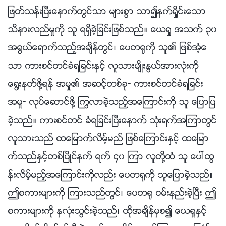
ျဖတ္သန္းၿပီးေနာက္တြင္သာ မ်ားစြာ သာ၍နက္ရႈိင္းေသာ
သိနားလည္မႈကို သူ ရရွိခဲ့ျခင္းျဖစ္သည္။ ေယရႈ အသက္ ၃၀
အ႐ြယ္ေရာက္သည့္အခ်ိန္တြင္၊ ေပတ႐ုကို သူ၏ ျဖစ္အံ့ေ
သာ ကားစင္တင္ခံရျခင္းႏွင့္ လူသားမ်ိဳးႏြယ္အားလုံးကို
ေ႐ြးႏုတ္ဖို႔ရန္ အမႈ၏ အဆင့္တစ္ခု- ကားစင္တင္ခံရျခင္း
အမႈ- လုပ္ေဆာင္ဖို႔ ႂကြလာခဲ့သည့္အေၾကာင္းကို သူ ေျပာျပ
ခဲ့သည္။ ကားစင္တင္ ခံရျခင္းၿပီးေနာက္ သုံးရက္အၾကာတြင္
လူသားသည္ ထေျမာက္လိမ့္မည္ ျဖစ္ေၾကာင္းႏွင့္ ထေျမာ
က္သည္ႏွင့္တစ္ၿပိဳင္နက္ ရက္ ၄၀ ၾကာ လူတို႔ထံ သူ ေပၚထြ
န္းလိမ့္မည့္အေၾကာင္းကိုလည္း ေပတ႐ုကို သူေျပာခဲ့သည္။
ဤစကားမ်ားကို ၾကားသည္တြင္၊ ေပတ႐ု ဝမ္းနည္းခဲ့ၿပီး ဤ
စကားမ်ားကို ႏွလုံးသြင္းခဲ့သည္၊ ထိုအခ်ိန္မွစ၍ ေယရႈႏွင့္