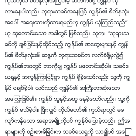
ကိုယ္ကိုယ္ စိတ္ႏွလုံးအႂကြင္းမဲ့ ဆက္ကပ္ဖို႔ ကြၽန္ုပ္ လို
လားေနပါသည္။ ဘုရားသခင္အေနျဖင့္ ကြၽန္ုပ္၏ စိတ္ႏွလုံး
အေပၚ အေရးထားကိုထားရမည္ဟု ကြၽန္ုပ္ ယုံၾကည္သည္”
ဟု ဆုေတာင္းေသာ အခါတြင္ ျဖစ္သည္။ သူက၊ “ဘုရားသ
ခင္ကို ခ်စ္ျခင္းႏွင့္ဆိုင္သည့္ ကြၽန္ုပ္၏ အေတြးမ်ားႏွင့္ ကြၽန္ု
ပ္၏ စိတ္ႏွလုံး၏ ဆႏၵကို ဘုရားသခင္က လက္ခံဖို႔မွလြဲ၍
ကြၽန္ုပ္၏ဘဝတြင္ ဘာကိုမွ် ကြၽန္ုပ္ မေတာင္းဆိုပါ။ သခင္ေ
ယရႈႏွင့္ အလြန္ၾကာျမင့္စြာ ကြၽန္ုပ္ ရွိခဲ့ေသာ္လည္း သူ႔ကို ကြၽ
န္ုပ္ မခ်စ္ခဲ့ပါ၊ ယင္းသည္ ကြၽန္ုပ္၏ အႀကီးမားဆုံးေသာ
အေႂကြးျဖစ္၏။ ကြၽန္ုပ္ သူႏွင့္အတူ ေနခဲ့ေသာ္လည္း၊ သူ႔ကို
ကြၽန္ုပ္ မသိခဲ့ပါ။ ၿပီးလွ်င္ ကိုယ္ေတာ္၏ ကြယ္ရာတြင္ မေ
လ်ာ္ကန္ေသာ အရာအခ်ိဳ႕ကိုပင္ ကြၽန္ုပ္ေျပာခဲ့သည္။ ဤအ
ရာမ်ားကို စဥ္းစားမိျခင္းက သခင္ေယရႈကို သာ၍ပင္ အေႂ