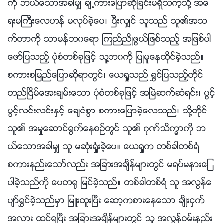
ကို ဘယ္ေသာအခါမွ် ခ်ဲ႕ကားေျပာဆိုျခင္းမရွိသကဲ့သို႔ အေ
ရးမႀကီးေလဟန္ မလုပ္ခဲ့ေပ၊ ၿပီးလွ်င္ သူသည္ သူ၏အသ
က္တာကို သာမန္ဘ၀ေရာ ၾကည္ညိဳဖြယ္ျဖစ္သည့္ အျဖစ္ပါ
ေဖာ္ျပသည့္ ပုံစံတစ္ခုျဖင့္ သူ႔ဘ၀ကို ျပဳမူေနထိုင္ခဲ့သည္။
စကားစျမည္ေျပာဆိုရာတြင္၊ ေယရႈသည္ ႐ႊင္ျပသည့္တိုင္
တည္ၿငိမ္ေအးခ်မ္းေသာ ပုံစံတစ္ခုျဖင့္ အၿမဲဆက္ဆံရင္း၊ ပြင့္
ပြင့္လင္းလင္းႏွင့္ ေခ်ငံစြာ စကားေျပာခဲ့ေလသည္၊ သို႔တိုင္
သူ၏ အမႈေဆာင္႐ြက္ေနစဥ္တြင္ သူ၏ ဂုဏ္သိကၡာကို ဘ
ယ္ေသာအခါမွ် သူ မဆုံးရႈံးခဲ့ေပ။ ေယရႈက တစ္ခါတစ္ရံ
စကားနည္းေသာ္လည္း အျခားအခ်ိန္မ်ားတြင္ မရပ္မနားေျ
ပာခဲ့သည္ကို ေပတ႐ု ျမင္ခဲ့သည္။ တစ္ခါတစ္ရံ သူ အလြန္ေ
ပ်ာ္႐ႊင္ခဲ့သည္မွာ ျမဴးထူးၿပီး ေဆာ့ကစားေနေသာ ခ်ိဳးငွက္
အလား ထင္ရၿပီး အျခားအခ်ိန္မ်ားတြင္ သူ အလြန္ဝမ္းနည္း