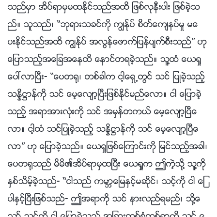
သည္မွာ အိပ္ရာမွမထႏိုင္သည္အထိ ျဖစ္လုနီးပါး ျဖစ္ခဲ့သ
ည္။ သူသည္၊ “ဘုရားသခင္ကို ကြၽန္ုပ္ စိတ္ေက်နပ္မႈ မေ
ပးႏိုင္သည္အထိ ကြၽန္ုပ္ အလြန္ေဖာက္ျပန္ပ်က္စီးသည္” ဟု
ေျပာသည့္အေျခအေနထိ ေနာင္တရခဲ့သည္။ သူ႔ထံ ေယရႈ
ေပၚလာၿပီး- “ေပတ႐ု၊ တစ္ခါက ငါ့ေရွ႕တြင္ သင္ ျပဳခဲ့သည့္
သႏၷိ႒ာန္ကို သင္ ေမ့ေလ်ာ့ၿပီးျဖစ္ႏိုင္မည္ေလာ။ ငါ ေျပာခဲ့
သည့္ အရာအားလုံးကို သင္ အမွန္တကယ္ ေမ့ေလ်ာ့ၿပီေ
လာ။ ငါ့ထံ သင္ျပဳခဲ့သည့္ သႏၷိ႒ာန္ကို သင္ ေမ့ေလ်ာ့ၿပီေ
လာ” ဟု ေျပာခဲ့သည္။ ေယရႈျဖစ္ေၾကာင္းကို ျမင္သည့္အခါ၊
ေပတ႐ုသည္ မိမိ၏အိပ္ရာမွထၿပီး ေယရႈက ဤကဲ့သို႔ သူ႔ကို
ႏွစ္သိမ့္ခဲ့သည္- “ငါသည္ ကမာၻေျမႏွင့္မဆိုင္၊ သင့္ကို ငါ ေျ
ပာႏွင့္ၿပီးျဖစ္သည္- ဤအရာကို သင္ နားလည္ရမည္၊ သို႔ေ
သာ္ သင့္ကို ငါ ေျပာခဲ့သည့္ အျခားတစ္စုံတစ္ရာကို သင္ ေ