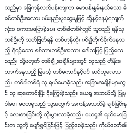
သည္မွာ ေျခကုန္လက္ပန္းက်ကာ ေမာပန္းႏြမ္းနယ္ေသာ မိ
ခင္တစ္ဦးအလား ၀မ္းနည္းပူေဆြးမႈျဖင့္ ဆို႔နင့္ေနပုံရလ်က္
လုံးဝ စကားမေျပာခဲ့ေပ။ တစ္ခါတစ္ရံတြင္ သူသည္ ရန္သူ
တစ္ဦးကို သတ္ျဖတ္ရန္ တစ္ဟုန္ထိုး ၀င္၍တိုက္ခိုက္ေနသ
ည့္ ရဲရင့္ေသာ စစ္သားတစ္ဦးအလား ေဒါသျဖင့္ ျပည့္ေလ
သည္၊ သို႔မဟုတ္ တစ္ခ်ိဳ႕အခ်ိန္မ်ားတြင္ သူသည္ ဟိန္းေ
ဟာက္ေနသည့္ ျခေသၤ့ တစ္ေကာင္ႏွင့္ပင္ ဆင္တူေလသ
ည္။ တစ္ခါတစ္ရံ သူ ရယ္ေမာခဲ့သည္၊ အျခားအခ်ိန္မ်ားတြ
င္ သူ ဆုေတာင္းၿပီး ငိုေႂကြးခဲ့သည္။ ေယရႈ အဘယ္သို႔ ျပဳမူ
ပါေစ၊ ေပတ႐ုသည္ သူ႔အတြက္ အကန႔္အသတ္မဲ့ ခ်စ္ျခင္းႏွ
င့္ ေလးစားျခင္းတို႔ တိုးပြားလာခဲ့သည္။ ေယရႈ၏ ရယ္ေမာျခ
င္းက သူ႔ကို ေပ်ာ္႐ႊင္ျခင္းျဖင့္ ျပည့္ေစခဲ့သည္၊ ကိုယ္ေတာ္၏