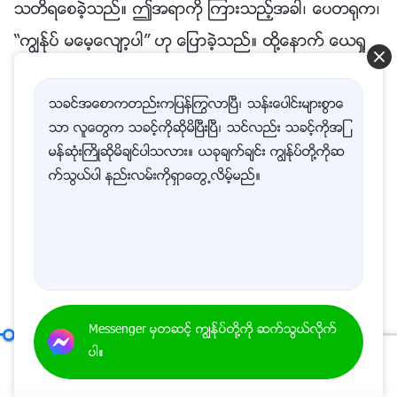
သတိရေစခဲ့သည္။ ဤအရာကို ၾကားသည့္အခါ၊ ေပတ႐ုက၊
“ကြၽန္ုပ္ မေမ့ေလ်ာ့ပါ” ဟု ေျပာခဲ့သည္။ ထို႔ေနာက္ ေယရႈ
က၊ “တစ္ခါက သင္သည္ ေပ်ာ္စရာအခ်ိန္တစ္ခုႏွင့္ ငါ၏ ထံ
ပါး၌ အခ်ိန္ကာလတစ္ခုကို ငါႏွင့္အတူ ေကာင္းကင္ဘုံတြင္
သခင္အေစာကတည္းကျပန္ႂကြလာၿပီ၊ သန္းေပါင္းမ်ားစြာေ
သာ လူေတြက သခင့္ကိုဆိုမိၿပီးၿပီ၊ သင္လည္း သခင့္ကိုအျ
ကုန္ဆုံးခဲ့သည္။ သင္ ငါ့ကို လြမ္းဆြတ္သတိရၿပီး ငါ သင့္ကို
မန္ဆုံးႀကိဳဆိုမိခ်င္ပါသလား။ ယခုခ်က္ခ်င္း ကြၽန္ုပ္တို႔ကိုဆ
လြမ္းဆြတ္မိသည္။ ငါ့အျမင္တြင္ ဖန္ဆင္းျခင္းမ်ားက ေဖာ္ျပ
က္သြယ္ပါ နည္းလမ္းကိုရွာေတြ႕လိမ့္မည္။
ရန္မထိုက္ေသာ္လည္း၊ အျပစ္ကင္းစင္ၿပီး ခ်စ္ဖြယ္ေကာင္း
သူ တစ္ဦးကို ငါ အဘယ္သို႔ မခ်စ္ဘဲ ေနႏိုင္မည္နည္း။ ငါ၏
ကတိကို သင္ ေမ့ေလ်ာ့ၿပီေလာ။ ကမာၻေျမေပၚတြင္ ငါ၏ ေ
စခိုင္းသည့္ တာဝန္ကို သင္ လက္ခံရမည္။ သင့္ကို ငါ အပ္ခဲ့
သည့္ အလုပ္ကို သင္ ျဖည့္ဆည္းရမည္။ ငါ၏ ထံပါးတြင္ ရွိ
Messenger မွတဆင့္ ကြၽန္ုပ္တို႔ကို ဆက္သြယ္လိုက္
ေယရႈကို ေပတ႐ု သိကြၽမ္းလာခဲ့ပုံ
ပါ။
ဖို႔ရန္ တစ္ေန႔ သင့္ကို ငါ ဧကန္မုခ် ဦးေဆာင္လမ္းျပမည္”
00:20
43:33
ဟု ေျပာခဲ့သည္။ ဤအရာကို ၾကားၿပီးေနာက္တြင္၊ ေပတ႐ု