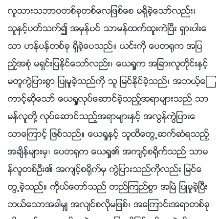
လူသားသဘာဝတစ္ခုတစ္ေလျဖစ္ေစ မရွိခဲ့ေသာ္လည္း၊
သူႏွင့္ပတ္သက္၍ အမွန္ပင္ သာမန္ထက္ထူးကဲၿပီး ရွားပါးေ
သာ ဟန္ပန္တစ္ခု ရွိခဲ့ေပသည္။ ယင္းကို ေပတ႐ုက အျပ
ည့္အစုံ မရွင္းျပႏိုင္ေသာ္လည္း၊ ေယရႈက အျခားလူတိုင္းႏွင့္
မတူကြဲျပားစြာ ျပဳမူခဲ့သည္ကို သူ ျမင္ႏိုင္ခဲ့သည္၊ အဘယ့္ေၾ
ကာင့္ဆိုေသာ္ ေယရႈလုပ္ေဆာင္ခဲ့သည့္အရာမ်ားသည္ သာ
မန္လူတို႔ လုပ္ေဆာင္သည့္အရာမ်ားႏွင့္ အလြန္ကြဲျပားေ
သာေၾကာင့္ ျဖစ္သည္။ ေယရႈႏွင့္ သူထိေတြ႕ဆက္ဆံရသည့္
အခ်ိန္မ်ားမွ၊ ေပတ႐ုက ေယရႈ၏ အက်င့္စ႐ိုက္သည္ သာမ
န္လူတစ္ဦး၏ အက်င့္စ႐ိုက္မွ ကြဲျပားသည္ကိုလည္း ျမင္ေ
တြ႕ခဲ့သည္။ ကိုယ္ေတာ္သည္ တည္ၾကည္စြာ အၿမဲ ျပဳမူခဲ့ၿပီး
ဘယ္ေသာအခါမွ် အလ်င္စလိုမျဖစ္၊ အေၾကာင္းအရာတစ္ခု