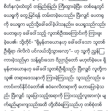
စိတ္ႏွလုံးထဲတြင္ တျဖည္းျဖည္း ႀကီးထြားခဲ့ၿပီး၊ တစ္ေန႔တြင္
ေယရႈကို ေတြ႕ျမင္ရန္ တမ္းတခဲ့ေပသည္။ ၿပီးလွ်င္ ေပတ႐ု
ကို ေယရႈက မည္သို႔ေခၚေဝၚခဲ့ပါသနည္း။ ေယရႈသည္လည္း
ေပတ႐ုဟု ေခၚေဝၚသည့္ လူတစ္ဦးအေၾကာင္းကို ၾကားဖူး
ခဲ့ေပ၏၊ သို႔တိုင္- “ရွိမုန္ဗာေယာနဟု ေခၚေဝၚေသာ သူတစ္
ဦးရွိရာ ဂါလိလဲ ပင္လယ္သို႔သြားေလာ့”– ဟု သူ႔ကို ၫႊန္ၾ
ကားခဲ့သည္မွာ သန႔္ရွင္းေသာ ဝိညာဥ္ေတာ္ မဟုတ္ခဲ့ေပ။ ရွိ
မုန္ဗာေယာနဟု ေခၚေဝၚသူတစ္ဦးရွိသည္၊ ၿပီးလွ်င္ လူတို႔က
သူ၏ တရားေဒသနာကို ၾကားခဲ့ၾကသည္၊ သူသည္လည္း ေ
ကာင္းကင္ႏိုင္ငံေတာ္၏ ဧဝံေဂလိတရားကို ေဟာေျပာခဲ့သ
ည္၊ ၿပီးလွ်င္ သူေျပာသည့္အရာကို ၾကားသည့္လူအားလုံး မ်
က္ရည္မ်ားက်သည္အထိ တို႔ထိခံရၾကသည္ဟု တစ္စုံတစ္