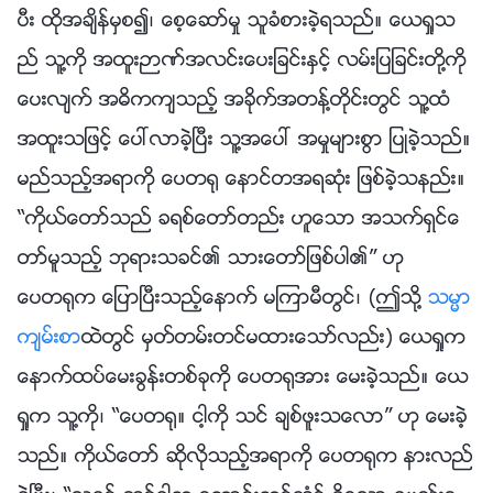
ပီး ထိုအခ်ိန္မွစ၍၊ ေစ့ေဆာ္မႈ သူခံစားခဲ့ရသည္။ ေယရႈသ
ည္ သူ႔ကို အထူးဉာဏ္အလင္းေပးျခင္းႏွင့္ လမ္းျပျခင္းတို႔ကို
ေပးလ်က္ အဓိကက်သည့္ အခိုက္အတန႔္တိုင္းတြင္ သူ႔ထံ
အထူးသျဖင့္ ေပၚလာခဲ့ၿပီး သူ႔အေပၚ အမႈမ်ားစြာ ျပဳခဲ့သည္။
မည္သည့္အရာကို ေပတ႐ု ေနာင္တအရဆုံး ျဖစ္ခဲ့သနည္း။
“ကိုယ္ေတာ္သည္ ခရစ္ေတာ္တည္း ဟူေသာ အသက္ရွင္ေ
တာ္မူသည့္ ဘုရားသခင္၏ သားေတာ္ျဖစ္ပါ၏” ဟု
ေပတ႐ုက ေျပာၿပီးသည့္ေနာက္ မၾကာမီတြင္၊ (ဤသို႔
သမၼာ
က်မ္းစာ
ထဲတြင္ မွတ္တမ္းတင္မထားေသာ္လည္း) ေယရႈက
ေနာက္ထပ္ေမးခြန္းတစ္ခုကို ေပတ႐ုအား ေမးခဲ့သည္။ ေယ
ရႈက သူ႔ကို၊ “ေပတ႐ု။ ငါ့ကို သင္ ခ်စ္ဖူးသေလာ” ဟု ေမးခဲ့
သည္။ ကိုယ္ေတာ္ ဆိုလိုသည့္အရာကို ေပတ႐ုက နားလည္