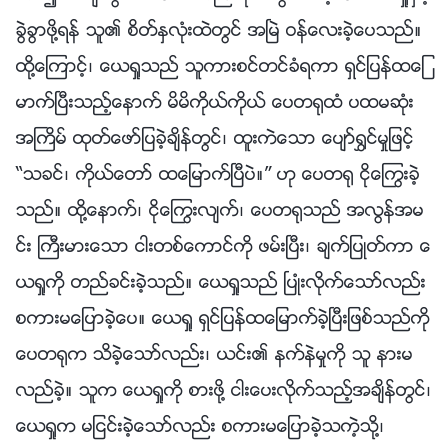
ခြဲခြာဖို႔ရန္ သူ၏ စိတ္ႏွလုံးထဲတြင္ အၿမဲ ဝန္ေလးခဲ့ေပသည္။
ထို႔ေၾကာင့္၊ ေယရႈသည္ သူကားစင္တင္ခံရကာ ရွင္ျပန္ထေျ
မာက္ၿပီးသည့္ေနာက္ မိမိကိုယ္ကိုယ္ ေပတ႐ုထံ ပထမဆုံး
အႀကိမ္ ထုတ္ေဖာ္ျပခဲ့ခ်ိန္တြင္၊ ထူးကဲေသာ ေပ်ာ္႐ႊင္မႈျဖင့္
“သခင္၊ ကိုယ္ေတာ္ ထေျမာက္ၿပီပဲ။” ဟု ေပတ႐ု ငိုေႂကြးခဲ့
သည္။ ထို႔ေနာက္၊ ငိုေႂကြးလ်က္၊ ေပတ႐ုသည္ အလြန္အမ
င္း ႀကီးမားေသာ ငါးတစ္ေကာင္ကို ဖမ္းၿပီး၊ ခ်က္ျပဳတ္ကာ ေ
ယရႈကို တည္ခင္းခဲ့သည္။ ေယရႈသည္ ၿပဳံးလိုက္ေသာ္လည္း
စကားမေျပာခဲ့ေပ။ ေယရႈ ရွင္ျပန္ထေျမာက္ခဲ့ၿပီးျဖစ္သည္ကို
ေပတ႐ုက သိခဲ့ေသာ္လည္း၊ ယင္း၏ နက္နဲမႈကို သူ နားမ
လည္ခဲ့။ သူက ေယရႈကို စားဖို႔ ငါးေပးလိုက္သည့္အခ်ိန္တြင္၊
ေယရႈက မျငင္းခဲ့ေသာ္လည္း စကားမေျပာခဲ့သကဲ့သို႔၊