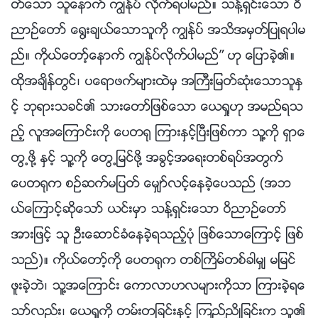
တ္ေသာ သူေနာက္ ကြၽန္ုပ္ လိုက္ရပါမည္။ သန႔္ရွင္းေသာ ဝိ
ညာဥ္ေတာ္ ေ႐ြးခ်ယ္ေသာသူကို ကြၽန္ုပ္ အသိအမွတ္ျပဳရပါမ
ည္။ ကိုယ္ေတာ့္ေနာက္ ကြၽန္ုပ္လိုက္ပါမည္” ဟု ေျပာခဲ့၏။
ထိုအခ်ိန္တြင္၊ ပေရာဖက္မ်ားထဲမွ အႀကီးျမတ္ဆုံးေသာသူႏွ
င့္ ဘုရားသခင္၏ သားေတာ္ျဖစ္ေသာ ေယရႈဟု အမည္ရသ
ည့္ လူအေၾကာင္းကို ေပတ႐ု ၾကားႏွင့္ၿပီးျဖစ္ကာ သူ႔ကို ရွာေ
တြ႕ဖို႔ ႏွင့္ သူ႔ကို ေတြ႕ျမင္ဖို႔ အခြင့္အေရးတစ္ရပ္အတြက္
ေပတ႐ုက စဥ္ဆက္မျပတ္ ေမွ်ာ္လင့္ေနခဲ့ေပသည္ (အဘ
ယ္ေၾကာင့္ဆိုေသာ္ ယင္းမွာ သန႔္ရွင္းေသာ ဝိညာဥ္ေတာ္
အားျဖင့္ သူ ဦးေဆာင္ခံေနခဲ့ရသည့္ပုံ ျဖစ္ေသာေၾကာင့္ ျဖစ္
သည္)။ ကိုယ္ေတာ့္ကို ေပတ႐ုက တစ္ႀကိမ္တစ္ခါမွ် မျမင္
ဖူးခဲ့ဘဲ၊ သူ႔အေၾကာင္း ေကာလာဟလမ်ားကိုသာ ၾကားခဲ့ရေ
သာ္လည္း၊ ေယရႈကို တမ္းတျခင္းႏွင့္ ၾကည္ညိဳျခင္းက သူ၏