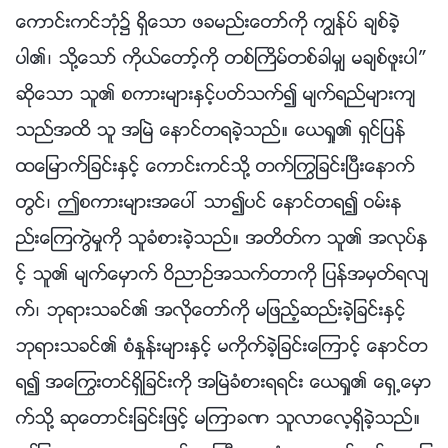
ေကာင္းကင္ဘုံ၌ ရွိေသာ ဖခမည္းေတာ္ကို ကြၽန္ုပ္ ခ်စ္ခဲ့
ပါ၏၊ သို႔ေသာ္ ကိုယ္ေတာ့္ကို တစ္ႀကိမ္တစ္ခါမွ် မခ်စ္ဖူးပါ”
ဆိုေသာ သူ၏ စကားမ်ားႏွင့္ပတ္သက္၍ မ်က္ရည္မ်ားက်
သည္အထိ သူ အၿမဲ ေနာင္တရခဲ့သည္။ ေယရႈ၏ ရွင္ျပန္
ထေျမာက္ျခင္းႏွင့္ ေကာင္းကင္သို႔ တက္ႂကြျခင္းၿပီးေနာက္
တြင္၊ ဤစကားမ်ားအေပၚ သာ၍ပင္ ေနာင္တရ၍ ဝမ္းန
ည္းေၾကကြဲမႈကို သူခံစားခဲ့သည္။ အတိတ္က သူ၏ အလုပ္ႏွ
င့္ သူ၏ မ်က္ေမွာက္ ဝိညာဥ္အသက္တာကို ျပန္အမွတ္ရလ်
က္၊ ဘုရားသခင္၏ အလိုေတာ္ကို မျဖည့္ဆည္းခဲ့ျခင္းႏွင့္
ဘုရားသခင္၏ စံႏႈန္းမ်ားႏွင့္ မကိုက္ခဲ့ျခင္းေၾကာင့္ ေနာင္တ
ရ၍ အေႂကြးတင္ရွိျခင္းကို အၿမဲခံစားရရင္း ေယရႈ၏ ေရွ႕ေမွာ
က္သို႔ ဆုေတာင္းျခင္းျဖင့္ မၾကာခဏ သူလာေလ့ရွိခဲ့သည္။