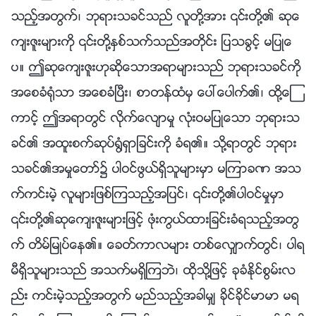
သည့္အတြက္၊ ဘုရားသခင္သည္ လူတို႔အား ၎တို႔၏ ဆုေ
က်းဇူးမ်ားကို ၎တို႔ႏွစ္သက္သည္အတိုင္း ျပသခြင့္ မျပဳေ
ပ။ ဤဆုေက်းဇူးဟုဆိုေသာအရာမ်ားသည္ ဘုရားသခင္ကို
အေစခံ႐ုံသာ အေစခံၿပီး၊ စာတန္ထံမွ ေပၚေပါက္၏၊ ထို႔ေၾ
ကာင့္ ဤအရာတြင္ လိုက္ေလ်ာမႈ လုံးဝမျပဳေသာ ဘုရားသ
ခင္၏ အထူးစက္ဆုပ္႐ြံရွာျခင္းကို ခံရ၏။ သို႔ရာတြင္ ဘုရား
သခင္၏အမႈေတာ္၌ ပါဝင္ဖြယ္ရွိသူမ်ားမွာ မၾကာခဏ အသ
က္ကင္းမဲ့ လူမ်ားျဖစ္ၾကသည့္အျပင္၊ ၎တို႔၏ပါဝင္မႈမွာ
၎တို႔၏ဆုေက်းဇူးမ်ားျဖင့္ ဖုံးကြယ္ထားျခင္းခံရသည့္အတြ
က္ တိမ္ျမဳပ္ေန၏။ ေခတ္ကာလမ်ား တစ္ေလွ်ာက္တြင္၊ ပါရ
မီရွိသူမ်ားသည္ အသက္မရွိၾကဘဲ၊ ထိုသို႔ျဖင့္ ခုခံႏိုင္စြမ္းလ
ည္း ကင္းမဲ့သည့္အတြက္ မည္သည့္အခါမွ် ခိုင္ခိုင္မာမာ မရ