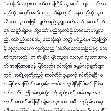
“ေသျခင္းတရားက ဒုတိယအႀကိမ္ သူ႔အေပၚ က်ေရာက္လာ
မည္ကို အလြန္အမင္း ေၾကာက္႐ြံ႕လ်က္” ေနသည္ကို သူမ
သိေပ။ လူသားျဖစ္လ်က္ မည္သူမွ် ဆက္လက္ အသက္ရွင္
ရန္ သတၱိမရွိေပ၊ သို႔ေသာ္ မည္သူတစ္ဦးတစ္ေယာက္မွ်လ
ည္း တစ္ႀကိမ္တစ္ခါမွ် ေသဆုံးရန္ သတၱိ မရွိဖူးေပ၊ ထို႔ေၾကာ
င့္ ဘုရားသခင္က လူတို႔သည္ “ခါးသီးေသာေသျခင္းႏွင့္ ေသ
ဆုံးသြားသည္” ဟု ဆိုျခင္း ျဖစ္သည္။ ယင္းမွာ လူသားအလ
ယ္ အေျခအေနမွန္ ျဖစ္သည္။ ၎တို႔၏ ေမွ်ာ္လင့္ခ်က္မ်ား
တြင္၊ အခ်ိဳ႕လူတို႔သည္ ဆုတ္ဆိုင္းမႈမ်ားကို ရင္ဆိုင္ရၿပီး ေ
သျခင္းအေၾကာင္း ေတြးမိေကာင္း ေတြးမိၿပီးျဖစ္မည္ ျဖစ္ေ
သာ္လည္း၊ ဤအေတြးတို႔သည္ မည္သည့္အခါကမွ် အေ
ကာင္အထည္ေပၚျခင္း ရွိမလာဖူးေပ။ အခ်ိဳ႕သည္ မိသားစု