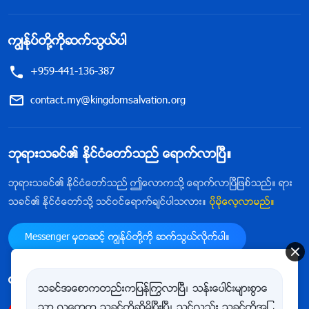
ကြၽန္ုပ္တို႔ကိုဆက္သြယ္ပါ
+959-441-136-387
contact.my@kingdomsalvation.org
ဘုရားသခင္၏ ႏိုင္ငံေတာ္သည္ ေရာက္လာၿပီ။
ဘုရားသခင္၏ ႏိုင္ငံေတာ္သည္ ဤေလာကသို႔ ေရာက္လာၿပီျဖစ္သည္။ ရား
သခင္၏ ႏိုင္ငံေတာ္သို႔ သင္ဝင္ေရာက္ခ်င္ပါသလား။
ပိုမိုေလ့လာမည္။
Messenger မွတဆင့္ ကြၽန္ုပ္တို႔ကို ဆက္သြယ္လိုက္ပါ။
ကြၽန္ုပ္တို႔ကို follow ျပဳလုပ္ရန္
သခင္အေစာကတည္းကျပန္ႂကြလာၿပီ၊ သန္းေပါင္းမ်ားစြာေ
သာ လူေတြက သခင့္ကိုဆိုမိၿပီးၿပီ၊ သင္လည္း သခင့္ကိုအျ