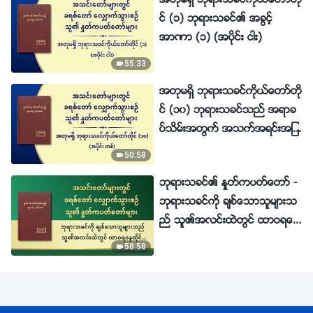
အတုမရွိ ဘုရားသခင္ကိုယ္ေတာ္တို
ည့္ဝေစဖို႔သာ ၎တို႔၏တာဝန္ကို
င္ (၁) ဘုရားသခင္၏ အခြင့္
ထမ္းေဆာင္ျခင္းျဖစ္သည္။
အာဏာ (၁) (အပိုင္း ငါး)
၎တို႔သည္ ဘုရားအိမ္ေတာ္၏အ
က်ိဳးစီးပြားမ်ားကို မည္သည့္အခါမွ်
55:33
အေရးမထားသကဲ့သို႔ တစ္ကိုယ္ေရ
အတုမရွိ ဘုရားသခင္ကိုယ္ေတာ္တို
ထင္ေပၚေက်ာ္ၾကားမႈအတြက္ ဖလွ
င္ (၁၀) ဘုရားသခင္သည္ အရာခ
ယ္လ်က္ ထိုအက်ိဳးစီးပြားမ်ားကို သ
ပ္သိမ္းအတြက္ အသက္အရင္းအျမ
စၥာပင္ ေဖာက္ၾကသည္ (အပိုင္း
စ္ ျဖစ္၏ (၄) (အပိုင္း တစ္)
၁၀) အခန္း တစ္
50:58
ဘုရားသခင္၏ ႏႈတ္ကပတ္ေတာ္ -
ဘုရားသခင္ကို ခ်စ္ေသာသူမ်ားသ
ည္ သူ၏အလင္းထဲတြင္ ထာဝရေန
ထိုင္လိမ့္မည္
58:58