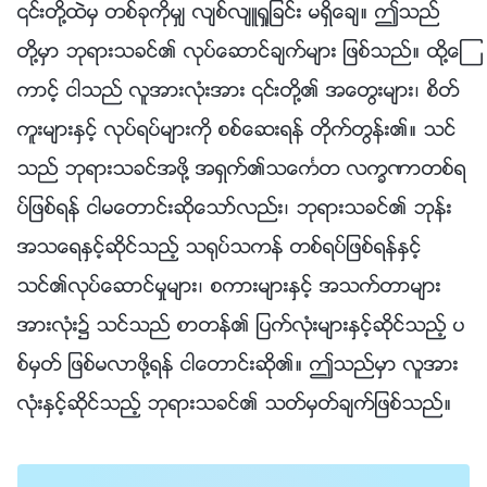
၎တို႔ထဲမွ တစ္ခုကိုမွ် လ်စ္လ်ဴရႈျခင္း မရွိေခ်။ ဤသည္
တို႔မွာ ဘုရားသခင္၏ လုပ္ေဆာင္ခ်က္မ်ား ျဖစ္သည္။ ထို႔ေၾ
ကာင့္ ငါသည္ လူအားလုံးအား ၎တို႔၏ အေတြးမ်ား၊ စိတ္
ကူးမ်ားႏွင့္ လုပ္ရပ္မ်ားကို စစ္ေဆးရန္ တိုက္တြန္း၏။ သင္
သည္ ဘုရားသခင္အဖို႔ အရွက္၏သေကၤတ လကၡဏာတစ္ရ
ပ္ျဖစ္ရန္ ငါမေတာင္းဆိုေသာ္လည္း၊ ဘုရားသခင္၏ ဘုန္း
အသေရႏွင့္ဆိုင္သည့္ သ႐ုပ္သကန္ တစ္ရပ္ျဖစ္ရန္ႏွင့္
သင္၏လုပ္ေဆာင္မႈမ်ား၊ စကားမ်ားႏွင့္ အသက္တာမ်ား
အားလုံး၌ သင္သည္ စာတန္၏ ျပက္လုံးမ်ားႏွင့္ဆိုင္သည့္ ပ
စ္မွတ္ ျဖစ္မလာဖို႔ရန္ ငါေတာင္းဆို၏။ ဤသည္မွာ လူအား
လုံးႏွင့္ဆိုင္သည့္ ဘုရားသခင္၏ သတ္မွတ္ခ်က္ျဖစ္သည္။