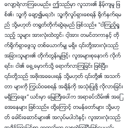
ေလ်ာ့ရဲလာၾကေပမည္။ ဤသည္မွာ လူသား၏ နိမ့္က်မႈ ျဖ
စ္၏၊ သူ႔ကို ေခ်ာ့၍မရဘဲ၊ သူ႔ကိုလႈပ္ရွားေစရန္ ႐ိုက္ႏွက္ရမ
ည္ သို႔မဟုတ္ တ႐ြတ္တိုက္ဆြဲရမည္ ျဖစ္သည္။ “ငါၾကည့္ရႈ
သည့္ သူမ်ား အားလုံးထဲတြင္၊ ငါ့အား တမင္တကာႏွင့္ တို
က္႐ိုက္ရွာေဖြသူ တစ္ေယာက္မွ် မရွိ။ ၎တို႔အားလုံးသည္
အျခားသူမ်ား၏ တိုက္တြန္းမႈျဖင့္၊ လူအမ်ားစုေနာက္ လိုက္
ရင္း၊ ငါ၏ ေရွ႕ေမွာက္သို႔ ေရာက္လာၾကျခင္း ျဖစ္ၿပီး၊
၎တို႔သည္ အဖိုးအခေပးရန္ သို႔မဟုတ္ ၎တို႔၏ အသက္
တာ မ်ားကို ႂကြယ္ဝေစရန္ အခ်ိန္ကို အသုံးျပဳဖို႔ လိုလားျခင္း
မရွိၾကေခ်။” ယင္းမွာ ေျမႀကီးေပၚက အရာခပ္သိမ္း၏ အေျ
ခအေနမ်ား ျဖစ္သည္။ ထို႔ေၾကာင့္ တမန္ေတာ္မ်ား သို႔မဟု
တ္ ေခါင္းေဆာင္မ်ား၏ အလုပ္မပါဘဲႏွင့္၊ လူအားလုံးသည္