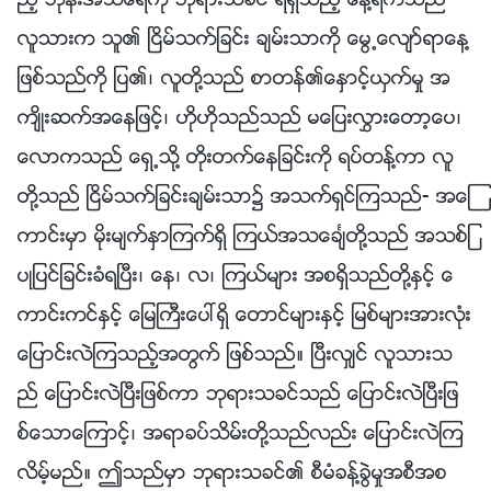
ည့္ ဘုန္းအသေရကို ဘုရားသခင္ ရရွိသည့္ ေန႔ရက္သည္
လူသားက သူ၏ ၿငိမ္သက္ျခင္း ခ်မ္းသာကို ေမြ႕ေလ်ာ္ရာေန႔
ျဖစ္သည္ကို ျပ၏၊ လူတို႔သည္ စာတန္၏ေႏွာင့္ယွက္မႈ အ
က်ိဳးဆက္အေနျဖင့္၊ ဟိုဟိုသည္သည္ မေျပးလႊားေတာ့ေပ၊
ေလာကသည္ ေရွ႕သို႔ တိုးတက္ေနျခင္းကို ရပ္တန္႔ကာ လူ
တို႔သည္ ၿငိမ္သက္ျခင္းခ်မ္းသာ၌ အသက္ရွင္ၾကသည္- အေၾ
ကာင္းမွာ မိုးမ်က္ႏွာၾကက္ရွိ ၾကယ္အသေခ်ၤတို႔သည္ အသစ္ျ
ပဳျပင္ျခင္းခံရၿပီး၊ ေန၊ လ၊ ၾကယ္မ်ား အစရွိသည္တို႔ႏွင့္ ေ
ကာင္းကင္ႏွင့္ ေျမႀကီးေပၚရွိ ေတာင္မ်ားႏွင့္ ျမစ္မ်ားအားလုံး
ေျပာင္းလဲၾကသည့္အတြက္ ျဖစ္သည္။ ၿပီးလွ်င္ လူသားသ
ည္ ေျပာင္းလဲၿပီးျဖစ္ကာ ဘုရားသခင္သည္ ေျပာင္းလဲၿပီးျဖ
စ္ေသာေၾကာင့္၊ အရာခပ္သိမ္းတို႔သည္လည္း ေျပာင္းလဲၾက
လိမ့္မည္။ ဤသည္မွာ ဘုရားသခင္၏ စီမံခန္႔ခြဲမႈအစီအစ