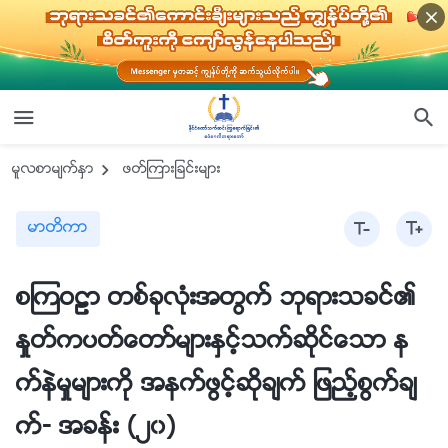
မူလစာမ်က္ႏွာ
ဖတ္ၾကားျခင္းမ်ား
မာတိကာ
စၾကဝဠာ တစ္ခုလုံးအတြက္ ဘုရားသခင္၏
ႏႈတ္ကပတ္ေတာ္မ်ားႏွင့္သက္ဆိုင္ေသာ န
က္နဲမႈမ်ားကို အနက္ဖြင့္ဆိုခ်က္ ျဖည့္စြက္ခ်
က္- အခန္း (၂၀)