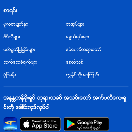
စာရင္း
မူလစာမ်က္ႏွာ
စာအုပ္မ်ား
ဗီဒီယိုမ်ား
ဓမၼသီခ်င္းမ်ား
ဖတ္႐ြတ္ျပျခင္းမ်ား
ဧဝံေဂလိတရားေတာ္
သက္ေသခံခ်က္မ်ား
ေခတ္သစ္
ပုံျပခန္း
ကြၽန္ုပ္တို႔အေၾကာင္း
အနႏၲတန္ခိုးရွင္ ဘုရားသခင္ အသင္းေတာ္ အက္ပလီေကးရွ
င္းကို ေဒါင္းလုဒ္လုပ္ပါ