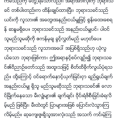
က္ခဲသည္ကို ေတြ႕ရေသာ္လည္း၊ အရာအားလုံးကို ဘုရားသ
ခင္ တစ္ပါးတည္းက ထိန္းခ်ဳပ္ထားၿပီး၊ ဘုရားသခင္သည္
ယင္းကို လူသား၏ အေတြးအနည္းငယ္မွ်ျဖင့္ စြန္းေထးေစရ
န္ ဆႏၵမရွိေပ။ ဘုရားသခင္သည္ အနည္းငယ္မွ်ပင္၊ ပါဝင္
သူမည္သူမဆိုကို ဧကန္မုခ် ခြင့္လႊတ္မည္ မဟုတ္ေပ။
ဘုရားသခင္သည္ လူသားအေပၚ အျပစ္ရွိသည္ဟု ယုံလြ
ယ္ေသာ ဘုရားျဖစ္ကာ၊ ဤအရာႏွင့္စပ္လ်ဥ္း၍ ဘုရားသခ
င္၏ဝိညာဥ္ေတာ္သည္ အထူးသျဖင့္ စိတ္ထိခိုက္လြယ္ပုံရသ
ည္။ ထို႔ေၾကာင့္ ဝင္ေရာက္ေႏွာင့္ယွက္ျခင္းငွာ ရည္႐ြယ္ခ်က္
အနည္းငယ္မွ် ရွိသူ မည္သူမဆိုသည္ ဘုရားသခင္၏ ေလာ
င္ၿမိဳက္ေနေသာ မီးလွ်ံမ်ား၏ ခ်က္ခ်င္း ဝိုင္းရံဖိစီးျခင္းခံရလိ
မ့္မည္ ျဖစ္ၿပီး၊ မီးထဲတြင္ ျပာမ်ားအျဖစ္ ေျပာင္းလဲသြားၾက
လိမ့္မည္။ ဆုေက်းဇူးရွိသူအားလုံးသည္ အသက္ ကင္းမဲ့ၾက