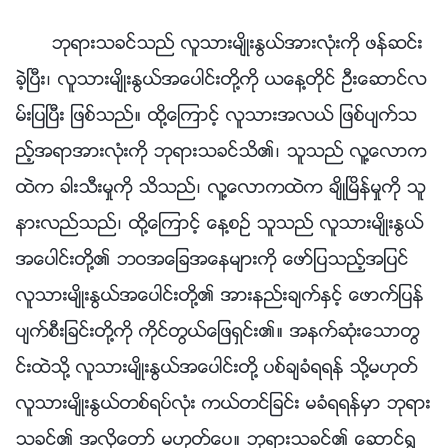
ဘုရားသခင္သည္ လူသားမ်ိဳးႏြယ္အားလုံးကို ဖန္ဆင္း
ခဲ့ၿပီး၊ လူသားမ်ိဳးႏြယ္အေပါင္းတို႔ကို ယေန႔တိုင္ ဦးေဆာင္လ
မ္းျပၿပီး ျဖစ္သည္။ ထို႔ေၾကာင့္ လူသားအလယ္ ျဖစ္ပ်က္သ
ည့္အရာအားလုံးကို ဘုရားသခင္သိ၏၊ သူသည္ လူ႔ေလာက
ထဲက ခါးသီးမႈကို သိသည္၊ လူ႔ေလာကထဲက ခ်ိဳၿမိန္မႈကို သူ
နားလည္သည္၊ ထို႔ေၾကာင့္ ေန႔စဥ္ သူသည္ လူသားမ်ိဳးႏြယ္
အေပါင္းတို႔၏ ဘဝအေျခအေနမ်ားကို ေဖာ္ျပသည့္အျပင္
လူသားမ်ိဳးႏြယ္အေပါင္းတို႔၏ အားနည္းခ်က္ႏွင့္ ေဖာက္ျပန္
ပ်က္စီးျခင္းတို႔ကို ကိုင္တြယ္ေျဖရွင္း၏။ အနက္ဆုံးေသာတြ
င္းထဲသို႔ လူသားမ်ိဳးႏြယ္အေပါင္းတို႔ ပစ္ခ်ခံရရန္ သို႔မဟုတ္
လူသားမ်ိဳးႏြယ္တစ္ရပ္လုံး ကယ္တင္ျခင္း မခံရရန္မွာ ဘုရား
သခင္၏ အလိုေတာ္ မဟုတ္ေပ။ ဘုရားသခင္၏ ေဆာင္႐ြ