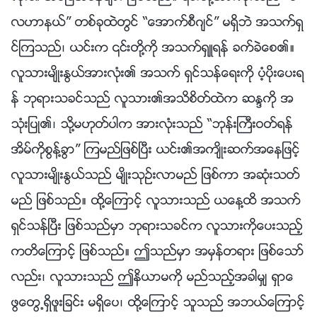
လဟာနယ္” တစ္ခုထဲတြင္ “ေအာက္စီဂ်င္” မရွိဘဲ အသက္ရွ
င္ၾကသည္၊ ယင္းက ၎တို႔ကို အသက္ရွဴရန္ ခက္ခဲေစ၏။
လူသားမ်ိဳးႏြယ္အားလုံး၏ အသက္ ရွင္သန္ေရးကို ပံ့ပိုးေပးရ
န္ ဘုရားသခင္သည္ လူသား၏အသိစိတ္ထဲက ဆႏၵကို အ
သုံးျပဳ၏၊ သို႔မဟုတ္ပါက အားလုံးသည္ “ဘုန္းႀကီးဝတ္ရန္
အိမ္ကိုစြန္႔ခြာ” ၾကမည္ျဖစ္ၿပီး ယင္း၏အက်ိဳးဆက္အေနျဖင့္
လူသားမ်ိဳးႏြယ္သည္ မ်ိဳးသုဥ္းလာမည္ ျဖစ္ကာ အဆုံးသတ္
မည္ ျဖစ္သည္။ ထို႔ေၾကာင့္ လူသားသည္ ယေန႔ထိ အသက္
ရွင္သန္ၿပီး ျဖစ္သည္မွာ ဘုရားသခင္က လူသားကိုေပးသည့္
ကတိေၾကာင့္ ျဖစ္သည္။ ဤသည္မွာ အမွန္တရား ျဖစ္ေသာ္
လည္း၊ လူသားသည္ ဤနိယာမကို မည္သည့္အခါမွ် ရွာေ
ဖြေတြ႕ရွိဖူးျခင္း မရွိေပ၊ ထို႔ေၾကာင့္ သူသည္ အဘယ္ေၾကာင့္