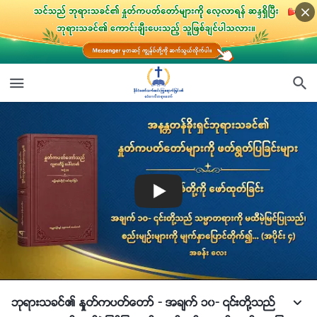
ဘုရားသခင္၏ ႏႈတ္ကပတ္ေတာ္ - အခ်က္ ၁၀- ၎တို႔သည္