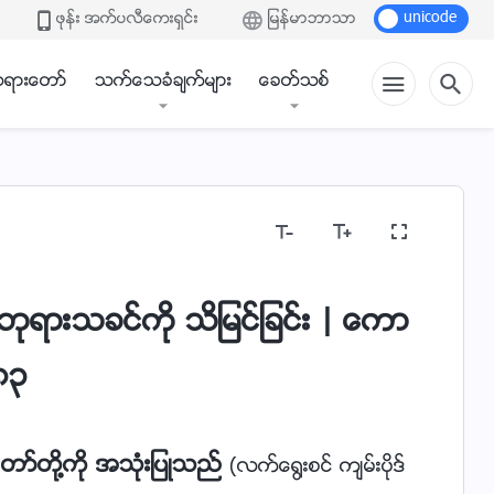
ဖုန္း အက္ပလီေကးရွင္း
ျမန္မာဘာသာ
ရားေတာ္
သက္ေသခံခ်က္မ်ား
ေခတ္သစ္
ုရားသခင္ကို သိျမင္ျခင္း | ေကာ
၈၃
ာ္တို႔ကို အသုံးျပဳသည္
(လက္ေ႐ြးစင္ က်မ္းပိုဒ္