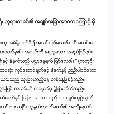
ၿပီး ဘုရားသခင္၏ အခ်ဳပ္အျခာအာဏာေၾကာင့္ ခို
္ေစဟု အမိန္႔ေတာ္ရွိ၍ အလင္းျဖစ္ေလ၏။ ထိုအလင္းေ
ားခြဲထားေတာ္မူ၏။ အလင္းကို ေန႔ဟူေသာ အမည္ျဖင့္၎၊
းႏွင့္ နံနက္သည္ ပဌမေန႔ရက္ ျဖစ္ေလ၏။” (ကမာၻဦး
မဆုံး လုပ္ေဆာင္ခ်က္ႏွင့္ နံနက္ႏွင့္ ညဦးပါဝင္ေသာ
 ယင္းသည္ ထူးျခားသည့္ေန႔ တစ္ေန႔ျဖစ္ခဲ့သည္။
ပင္ အလင္းကို အေမွာင္မွ ခြဲျခားလိုက္သည္။
တ္ေတာ္ႏွင့္ ၾသဇာအာဏာသည္ ေဘးခ်င္းယွဥ္လွ်က္
င္ရွားလာၿပီး သူ႔ႏႈတ္ကပတ္ေတာ္၏ အက်ိဳးရလဒ္