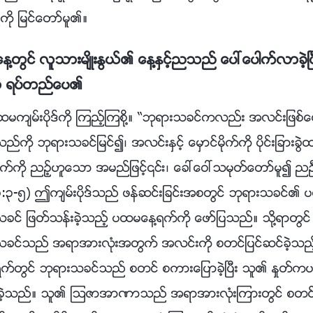
ကို ျမင္ေတာ္မူ၏။
႔တြင္ လူသားမ်ိဳးႏြယ္၏ ေန႔ႏွင့္ညသည္ ေပၚေပါက္လာခဲ့
ြာ ရပ္တည္ေပ၏
မက်မ္းပိုဒ္ကို ၾကည့္ၾကစို႔။ “ဘုရားသခင္ကလည္း အလင္းျဖစ
ည္ကို ဘုရားသခင္ျမင္၍၊ အလင္းႏွင့္ ေမွာင္မိုက္ကို ပိုင္းျခ
မိုက္ကို ညဥ့္ဟူေသာ အမည္ျဖင့္၎၊ ေခၚေဝၚသမုတ္ေတာ္မူ၍ ညဦ
၁:၃-၅) ဤက်မ္းပိုဒ္သည္ ဖန္ဆင္းျခင္းအစတြင္ ဘုရားသခင္၏ ပထ
ခင္ ျဖတ္သန္းခဲ့သည့္ ပထမေန႔ရက္ကို ေဖာ္ျပသည္။ သို႔ရာတြင္
ခင္သည္ အရာအားလုံးအတြက္ အလင္းကို စတင္ျပင္ဆင္ခဲ့သည့္အျ
က္တြင္ ဘုရားသခင္သည္ စတင္ စကားေျပာခဲ့ၿပီး သူ၏ ႏႈတ္ကပ
ိခဲ့သည္။ သူ၏ ၾသဇာအာဏာသည္ အရာအားလုံးၾကားတြင္ စတင္ထ