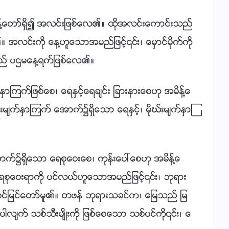
္႔ေတာ္ရွိ၍ အလင္းျဖစ္ေလ၏။ ထိုအလင္းေကာင္းသည္
္မူ၏။ အလင္းကို ေန႔ဟူေသာအမည္ျဖင့္၎၊ ေမွာင္မိုက္ကို
သည္ ပဌမေန႔ရက္ျဖစ္ေလ၏။
ကက္ျဖစ္ေစ၊ ေရႏွင့္ေရခ်င္း ျခားနားေစဟု အမိန္႔ေ
္းမ်က္ႏွာၾကက္ ေအာက္၌ရွိေသာ ေရႏွင့္၊ မိုဃ္းမ်က္ႏွာၾ
က္၌ရွိေသာ ေရစုေဝးေစ၊ ကုန္းေပၚေစဟု အမိန္႔ေ
 ေရစုေဝးရာကို ပင္လယ္ဟူေသာအမည္ျဖင့္၎၊ ဘုရား
င္ျမင္ေတာ္မူ၏။ တဖန္ ဘုရားသခင္က၊ ေျမသည္ ျမ
စ့ပါလ်က္ သစ္သီးမ်ိဳးကို ျဖစ္ေစေသာ သစ္ပင္ကို၎၊ ေ