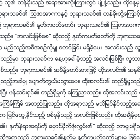
့္ သူ၏ တန္ခိုးသည္ အရာအားလုံးၾကားတြင္ ပ်ံ႕ႏွံ႔သည္။ ထို
ုရားသခင္၏ ၾသဇာအာဏာႏွင့္ ဘုရားသခင္၏ တန္ခိုးတို႔ေၾကာင့္ ျ
္ ဘုရားသခင္၏ ႏႈတ္ကပတ္ေတာ္၊ ဘုရားသခင္၏ ၾသဇာအာဏာႏွင့္ 
္။ “အလင္းျဖစ္ေစ” ဆိုသည့္ ႏႈတ္ကပတ္ေတာ္ကို ဘုရားသခင္မိ
မည္သည့္အစီအစဥ္ကိုမွ် စတင္ျခင္း မရွိခဲ့ေပ။ အလင္းသည္ 
သည္မွာ ဘုရားသခင္က ေန႔ဟုေခၚခဲ့သည့္ အလင္းျဖစ္ၿပီး လ
ဆဲျဖစ္သည္။ ဘုရားသခင္၏ အမိန္႔ေတာ္အားျဖင့္ ထိုအလင္း၏ အႏွစ
သည့္အခါမွ် ေပ်ာက္ကြယ္မသြားေပ။ ထိုအလင္း၏ တည္ရွိမႈသည္
ခဲ့ၿပီး ဖန္ဆင္းရွင္၏ တည္ရွိမႈကို ေၾကညာသည္။ ထိုအလင္းသ
ု အႀကိမ္ႀကိမ္ အတည္ျပဳသည္။ ထိုအရာသည္ မသိျမင္ႏိုင္သည့္အရ
 ျမင္ေတြ႕ႏိုင္သည့္ စစ္မွန္သည့္ အလင္းျဖစ္သည္။ ထိုအခ်ိန
၏။ နက္နဲရာအရပ္ကို ေမွာင္မိုက္ဖုံးလႊမ္း၏” ဆိုသည့္ ဘာမွ်မရွိသ
ိုအရာသည္ ဘုရားသခင္၏ႏႈတ္မွ ႏႈတ္ကပတ္ေတာ္မ်ားမွ ျဖစ္ေပၚခဲ့