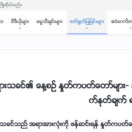
ႀကိဳဆိုပါသည္။
ား
ဗီဒီယိုမ်ား
ဓမၼသီခ်င္းမ်ား
ဖတ္႐ြတ္ျပျခင္းမ်ား
ဧဝံေဂလိတ
ားသခင္၏ ေန႔စဥ္ ႏႈတ္ကပတ္ေတာ္မ်ား- ဘ
က္ႏုတ္ခ်က္ 
သခင္သည္ အရာအားလုံးကို ဖန္ဆင္းရန္ ႏႈတ္ကပတ္ေတ