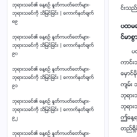
ဘုရားသခင္၏ ေန႔စဥ္ ႏႈတ္ကပတ္ေတာ္မ်ား-
င္းသည္
ဘုရားသခင္ကို သိျမင္ျခင္း | ေကာက္ႏုတ္ခ်က္
၈၉
ပထမေန
င္မာစ
ဘုရားသခင္၏ ေန႔စဥ္ ႏႈတ္ကပတ္ေတာ္မ်ား-
ဘုရားသခင္ကို သိျမင္ျခင္း | ေကာက္ႏုတ္ခ်က္
ပထ
၉၀
ကာင္းသ
ဘုရားသခင္၏ ေန႔စဥ္ ႏႈတ္ကပတ္ေတာ္မ်ား-
ေမွာင္
ဘုရားသခင္ကို သိျမင္ျခင္း | ေကာက္ႏုတ္ခ်က္
က်မ္း 
၉၁
ဘုရားသ
ဘုရားသခင္၏ ေန႔စဥ္ ႏႈတ္ကပတ္ေတာ္မ်ား-
ဘုရားသ
ဘုရားသခင္ကို သိျမင္ျခင္း | ေကာက္ႏုတ္ခ်က္
ဤေန႔ရ
၉၂
တည္ရွ
ဘုရားသခင္၏ ေန႔စဥ္ ႏႈတ္ကပတ္ေတာ္မ်ား-