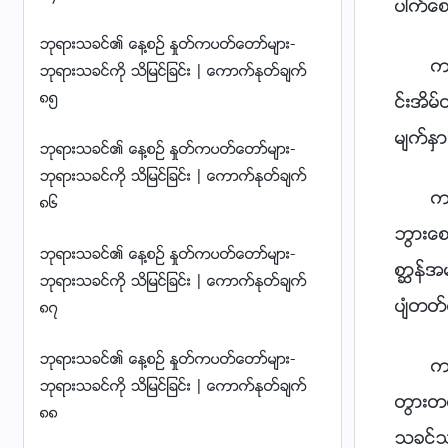
ပါက္ေစ
ဘုရားသခင္၏ ေန႔စဥ္ ႏႈတ္ကပတ္ေတာ္မ်ား-
ကမ
ဘုရားသခင္ကို သိျမင္ျခင္း | ေကာက္ႏုတ္ခ်က္
၈၅
င္းအိမ
မ်က္ႏွ
ဘုရားသခင္၏ ေန႔စဥ္ ႏႈတ္ကပတ္ေတာ္မ်ား-
ဘုရားသခင္ကို သိျမင္ျခင္း | ေကာက္ႏုတ္ခ်က္
ကမ
၈၆
ဘြားေစ
ဘုရားသခင္၏ ေန႔စဥ္ ႏႈတ္ကပတ္ေတာ္မ်ား-
စာၦန္အ
ဘုရားသခင္ကို သိျမင္ျခင္း | ေကာက္ႏုတ္ခ်က္
ပ်ံတတ္
၈၇
ဘုရားသခင္၏ ေန႔စဥ္ ႏႈတ္ကပတ္ေတာ္မ်ား-
က
ဘုရားသခင္ကို သိျမင္ျခင္း | ေကာက္ႏုတ္ခ်က္
တြားတတ
၈၈
သခင္သည