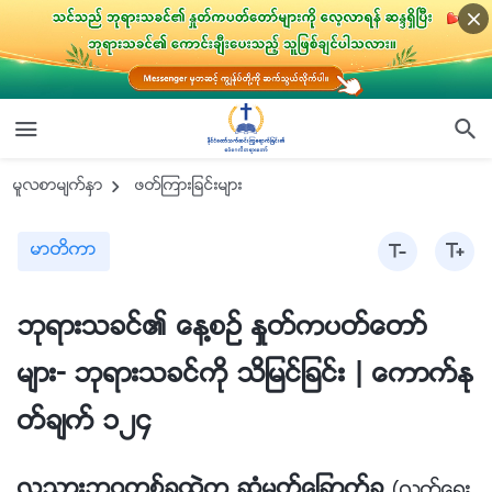
မူလစာမ်က္ႏွာ
ဖတ္ၾကားျခင္းမ်ား
မာတိကာ
ဘုရားသခင္၏ ေန႔စဥ္ ႏႈတ္ကပတ္ေတာ္
မ်ား- ဘုရားသခင္ကို သိျမင္ျခင္း | ေကာက္ႏု
တ္ခ်က္ ၁၂၄
လူသားဘဝတစ္ခုထဲက ဆုံမွတ္ေျခာက္ခု
(လက္ေ႐ြး