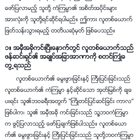
ေဖာ္ျပလာမည့္ သူတို႔ ကံၾကမၼာ၏ အစိတ္အပိုင္းမ်ား
အားလုံးကို သူတို႔ရင္ဆိုင္ရပါမည္။ ဤကား လူတစ္ေယာက္
ျဖတ္သန္းသြားရမည့္ တတိယဆုံမွတ္ ျဖစ္ေပသည္။
၁။ အမွီအခိုကင္းၿပီးေနာက္တြင္ လူတစ္ေယာက္သည္
ဖန္ဆင္းရွင္၏ အခ်ဳပ္အျခာအာဏာကို စတင္ႀကဳံေ
တြ႕ရသည္
လူတစ္ေယာက္၏ ေမြးဖြားျခင္းႏွင့္ ႀကီးျပင္းျခင္းသည္
လူတစ္ေယာက္၏ ကံၾကမၼာ ႏွင့္ဆိုင္ေသာ အုတ္ျမစ္ကို ခ်ေ
ပးရင္း သူ၏ဘဝခရီးအတြက္ “ႀကိဳတင္ျပင္ဆင္ျခင္း ကာလ”
ျဖစ္ပါက၊ သူ၏ အမွီအခို ကင္းျခင္းသည္ သူ႔ဘဝကံၾကမၼာ
က ဖြင့္ျပလာသည့္ ေဖာ္ျပခ်က္ျဖစ္ပါသည္။ လူတစ္ေယာ
က္၏ ေမြးဖြားျခင္းႏွင့္ ႀကီးျပင္းျခင္းသည္ သူတို႔ဘဝကံၾကမၼာ