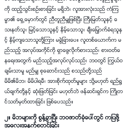
ကို ထည့္သြင္းစဥ္းစားျခင္း မရွိဘဲ၊ လူအားလုံးသည္ ကံၾက
မၼာ၏ ေရွ႕ေမွာက္တြင္ ညီတူညီမွ်ျဖစ္ၿပီး ႀကီးျမတ္သူႏွင့္ ေ
သးႏုတ္သူ၊ ျမင့္ေသာသူႏွင့္ နိမ့္ေသာသူ၊ ခ်ီးေျမႇာက္ခံရသူႏွ
င့္ ႏွိမ့္က်ေသာသူတို႔ၾကား မခြဲျခားေပ။ လူတစ္ေယာက္က မ
ည္သည့္ အလုပ္အကိုင္ကို ရွာေဖြလိုက္စားသည္၊ စားဝတ္ေ
နေရးအတြက္ မည္သည့္အလုပ္လုပ္သည္၊ ဘဝတြင္ ႂကြယ္ဝ
ခ်မ္းသာမႈ မည္မွ် စုေဆာင္းသည္ စသည္တို႔သည္
မိမိ၏မိဘ၊ မိမိပါရမီ၊ အားစိုက္ထုတ္မႈမ်ား သို႔မဟုတ္ ရည္႐ြ
ယ္ခ်က္တို႔ႏွင့္ ဆုံးျဖတ္ျခင္း မဟုတ္ဘဲ ဖန္ဆင္းရွင္က ႀကိဳတ
င္သတ္မွတ္ထားျခင္း ျဖစ္ေပသည္။
၂။ မိဘမ်ားကို စြန႔္ခြာၿပီး ဘဝဇာတ္ခုံေပၚတြင္ ကျပဖို႔္
အေလးအနက္စတင္ျခင္း