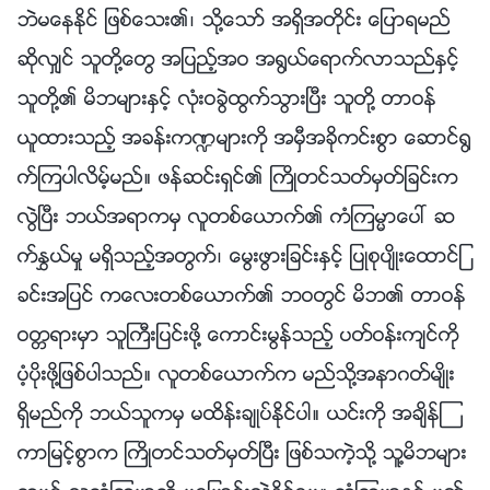
ဘဲမေနႏိုင္ ျဖစ္ေသး၏၊ သို႔ေသာ္ အရွိအတိုင္း ေျပာရမည္
ဆိုလွ်င္ သူတို႔ေတြ အျပည့္အဝ အ႐ြယ္ေရာက္လာသည္ႏွင့္
သူတို႔၏ မိဘမ်ားႏွင့္ လုံးဝခြဲထြက္သြားၿပီး သူတို႔ တာဝန္
ယူထားသည့္ အခန္းက႑မ်ားကို အမွီအခိုကင္းစြာ ေဆာင္႐ြ
က္ၾကပါလိမ့္မည္။ ဖန္ဆင္းရွင္၏ ႀကိဳတင္သတ္မွတ္ျခင္းက
လြဲၿပီး ဘယ္အရာကမွ လူတစ္ေယာက္၏ ကံၾကမၼာေပၚ ဆ
က္ႏႊယ္မႈ မရွိသည့္အတြက္၊ ေမြးဖြားျခင္းႏွင့္ ျပဳစုပ်ိဳးေထာင္ျ
ခင္းအျပင္ ကေလးတစ္ေယာက္၏ ဘဝတြင္ မိဘ၏ တာဝန္
ဝတၱရားမွာ သူႀကီးျပင္းဖို႔ ေကာင္းမြန္သည့္ ပတ္ဝန္းက်င္ကို
ပံ့ပိုးဖို႔ျဖစ္ပါသည္။ လူတစ္ေယာက္က မည္သို႔အနာဂတ္မ်ိဳး
ရွိမည္ကို ဘယ္သူကမွ မထိန္းခ်ဳပ္ႏိုင္ပါ။ ယင္းကို အခ်ိန္ၾ
ကာျမင့္စြာက ႀကိဳတင္သတ္မွတ္ၿပီး ျဖစ္သကဲ့သို႔ သူ႔မိဘမ်ား