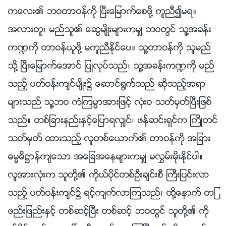
ကေလး၏ ဘဝတာဝန္ကို ၿပီးေျမာက္ေစဖို႔ ကူညီ၍မရ။
အလားတူ၊ မည္သူ၏ ေဆြမ်ိဳးမ်ားကမွ် ဘဝတြင္ သူ႔အခန္း
က႑ကို တာဝန္ယူဖို႔ မကူညီႏိုင္ေပ။ သူ႔တာဝန္ကို သူမည္
သို႔ ၿပီးေျမာက္ေအာင္ ျပဳလုပ္သည္၊ သူ႔အခန္းက႑ကို မည္
သည့္ ပတ္ဝန္းက်င္မ်ိဳး၌ ေဆာင္႐ြက္သည္ ဆိုသည့္အရာ
မ်ားသည္ သူ႔ဘဝ ကံၾကမၼာအားျဖင့္ လုံးဝ သတ္မွတ္ၿပီးျဖစ္
သည္။ တစ္ျခားနည္းႏွင့္ေျပာရလွ်င္၊ ဖန္ဆင္းရွင္က ႀကိဳတင္
သတ္မွတ္ ထားသည့္ လူတစ္ေယာက္၏ တာဝန္ကို အျခား
ဓမၼဓိ႒ာန္က်ေသာ အေျခအေနမ်ားကမွ် မလႊမ္းမိုးႏိုင္ပါ။
လူအားလုံးက သူတို႔၏ ကိုယ္ပိုင္တစ္ဦးခ်င္းစီ ႀကီးျပင္းလာ
သည့္ ပတ္ဝန္းက်င္၌ ရင့္က်က္လာၾကသည္၊ ထို႔ေနာက္ တျ
ဖည္းျဖည္းႏွင့္ တစ္ဆင့္ၿပီး တစ္ဆင့္ ဘဝတြင္ သူတို႔၏ ကို