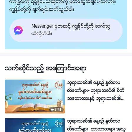
ကာျခင္းကို ရရွိႏိုင္မယ္ဆိုတာကို မိတ္ေဆြသိခ်င္ပါသလား။
ကြၽန္ုပ္တို႔ကို ခ်က္ခ်င္းဆက္သြယ္ပါ။
Messenger မွတဆင့္ ကြၽန္ုပ္တို႔ကို ဆက္သြ
ယ္လိုက္ပါ။
သက္ဆိုင္သည့္ အေၾကာင္းအရာ
ဘုရားသခင္၏ ေန႔စဥ္ ႏႈတ္ကပ
တ္ေတာ္မ်ား- ဘုရားသခင္၏ စိတ္
သေဘာထားႏွင့္ ဘုရားသခင္၏
အရာအားလုံးႏွင့္ျဖစ္ျခင္း | ေကာ
5:41
က္ႏုတ္ခ်က္ ၂၄၄
ဘုရားသခင္၏ ေန႔စဥ္ ႏႈတ္ကပ
တ္ေတာ္မ်ား- ဘာသာတရား အယူ