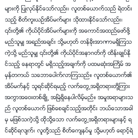
မ်ားကို ျပဳလုပ္ႏိုင္ေသာ္လည္း၊ လူတစ္ေယာက္သည္ ရဲတင္း
သည့္ စိတ္ကူးယဥ္အိပ္မက္မ်ား သိုထားႏိုင္ေသာ္လည္း၊
၎တို႔၏ ကိုယ္ပိုင္အိပ္မက္မ်ားကို အေကာင္အထည္ေဖာ္ဖို႔
မည္သူမွ် အရည္အခ်င္း သို႔မဟုတ္ တန္ခိုးအာဏာမရွိၾကသ
ကဲ့သို႔ မည္သူမွ် ၎တို႔၏ ကိုယ္ပိုင္အနာဂတ္ကို ထိန္းခ်ဳပ္ႏို
င္သည့္ ေနရာတြင္ မရွိသည့္အခ်က္ကို ပထမဆုံးအႀကိမ္ အ
မွန္တကယ္ သေဘာေပါက္လာၾကသည္။ လူတစ္ေယာက္၏
အိပ္မက္ႏွင့္ သူရင္ဆိုင္ရမည့္ လက္ေတြ႕အရွိတရားတို႔ၾကား
အကြာအေဝးတစ္ခ်ိဳ႕ အၿမဲရွိေနပါလိမ့္မည္။ အမႈအရာမ်ားသ
ည္ လူတစ္ေယာက္ ျဖစ္ေစခ်င္သည့္အတိုင္း ဘယ္ေသာအခါ
မွ မျဖစ္သကဲ့သို႔ ထိုသို႔ေသာ လက္ေတြ႕အရွိတရားမ်ားႏွင့္ ရ
င္ဆိုင္ရလ်က္၊ လူတို႔သည္ စိတ္ေက်နပ္မႈ သို႔မဟုတ္ ေရာင့္ရဲ