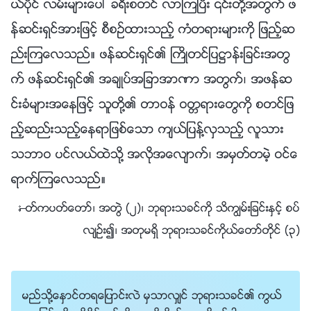
ယ္ပိုင္ လမ္းမ်ားေပၚ ခရီးစတင္ လာၾကၿပီး ၎တို႔အတြက္ ဖ
န္ဆင္းရွင္အားျဖင့္ စီစဥ္ထားသည့္ ကံတရားမ်ားကို ျဖည့္ဆ
ည္းၾကေလသည္။ ဖန္ဆင္းရွင္၏ ႀကိဳတင္ျပ႒ာန္းျခင္းအတြ
က္ ဖန္ဆင္းရွင္၏ အခ်ဳပ္အျခာအာဏာ အတြက္၊ အဖန္ဆ
င္းခံမ်ားအေနျဖင့္ သူတို႔၏ တာဝန္ ဝတၱရားေတြကို စတင္ျဖ
ည့္ဆည္းသည့္ေနရာျဖစ္ေသာ က်ယ္ျပန႔္လွသည့္ လူသား
သဘာဝ ပင္လယ္ထဲသို႔ အလိုအေလ်ာက္၊ အမွတ္တမဲ့ ဝင္ေ
ရာက္ၾကေလသည္။
—ႏႈတ္ကပတ္ေတာ္၊ အတြဲ (၂)၊ ဘုရားသခင္ကို သိကြၽမ္းျခင္းႏွင့္ စပ္
လ်ဥ္း၍၊ အတုမရွိ ဘုရားသခင္ကိုယ္ေတာ္တိုင္ (၃)
မည္သို႔ေႏွာင္တရေျပာင္းလဲ မွသာလွ်င္ ဘုရားသခင္၏ ကြယ္