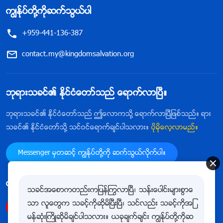
ကြၽန္ုပ္တို႔ကိုဆက္သြယ္ပါ
+959-441-136-387
contact.my@kingdomsalvation.org
ဘုရားသခင္၏ ႏိုင္ငံေတာ္သည္ ေရာက္လာၿပီ။
ဘုရားသခင္၏ ႏိုင္ငံေတာ္သည္ ဤေလာကသို႔ ေရာက္လာၿပီျဖစ္သည္။ ရား
သခင္၏ ႏိုင္ငံေတာ္သို႔ သင္ဝင္ေရာက္ခ်င္ပါသလား။
ပိုမိုေလ့လာမည္။
Messenger မွတဆင့္ ကြၽန္ုပ္တို႔ကို ဆက္သြယ္လိုက္ပါ။
ကြၽန္ုပ္တို႔ကို follow ျပဳလုပ္ရန္
သခင္အေစာကတည္းကျပန္ႂကြလာၿပီ၊ သန္းေပါင္းမ်ားစြာေ
သာ လူေတြက သခင့္ကိုဆိုမိၿပီးၿပီ၊ သင္လည္း သခင့္ကိုအျ
မန္ဆုံးႀကိဳဆိုမိခ်င္ပါသလား။ ယခုခ်က္ခ်င္း ကြၽန္ုပ္တို႔ကိုဆ