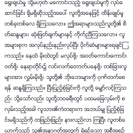
ေ႐ြးခ်ယ္မႈ သို႔မဟုတ္ မေကာင္းသည့္ ေ႐ြးခ်ယ္မႈကို လုပ္ေ
ဆာင္ျခင္း ရွိမရွိဆိုသည့္အေပၚ လူတို႔အေနျဖင့္ ထိန္းခ်ဳပ္မႈ
တစ္ခုတစ္ေလ ရွိၾကသေလာ။ ဤအရာမ်ားသည္လူတို႔၏ စိ
တ္ဆႏၵမ်ား၊ ဆုံးျဖတ္ခ်က္မ်ားႏွင့္ ကိုက္ညီၾကသေလာ။ လူ
အမ်ားစုက အလုပ္နည္းနည္းလုပ္ၿပီး ပိုက္ဆံမ်ားမ်ားရခ်င္ၾ
ကသည္။ ေနထဲ မိုးထဲတြင္ မလုပ္ဖို႔၊ အဝတ္ေကာင္းေကာင္း
ဝတ္ဖို႔၊ ေနရာတိုင္း၌ လင္းလက္ေတာက္ပေနဖို႔၊ တစ္ျခားလူ
မ်ားအား လႊမ္းမိုးဖို႔၊ သူတို႔၏ ဘိုးေဘးမ်ားကို ဂုဏ္တက္ေစ
ရန္ ဆႏၵရွိၾကသည္။ ၿပီးျပည့္စုံျခင္းကို လူတို႔ ေမွ်ာ္လင့္ၾကသ
ည္၊ သို႔ေသာ္လည္း သူတို႔ဘဝခရီးတြင္ ပထမေျခလွမ္းကို စ
လွမ္းသည့္အခါ လူသား၏ကံတရားက အဘယ္မွ် ျပည့္စုံျခ
င္းမရွိသည္ကို တျဖည္းျဖည္း နားလည္လာ ၾကၿပီး လူတစ္ေ
ယာက္သည္ သူ၏အနာဂတ္အတြက္ ရဲရင့္ေသာ အစီအစဥ္