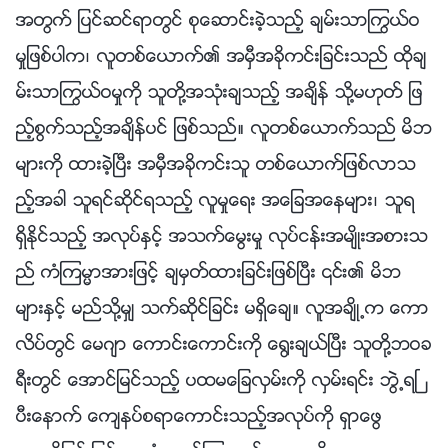
အတြက္ ျပင္ဆင္ရာတြင္ စုေဆာင္းခဲ့သည့္ ခ်မ္းသာႂကြယ္ဝ
မႈျဖစ္ပါက၊ လူတစ္ေယာက္၏ အမွီအခိုကင္းျခင္းသည္ ထိုခ်
မ္းသာႂကြယ္ဝမႈကို သူတို႔အသုံးခ်သည့္ အခ်ိန္ သို႔မဟုတ္ ျဖ
ည့္စြက္သည့္အခ်ိန္ပင္ ျဖစ္သည္။ လူတစ္ေယာက္သည္ မိဘ
မ်ားကို ထားခဲ့ၿပီး အမွီအခိုကင္းသူ တစ္ေယာက္ျဖစ္လာသ
ည့္အခါ သူရင္ဆိုင္ရသည့္ လူမႈေရး အေျခအေနမ်ား၊ သူရ
ရွိႏိုင္သည့္ အလုပ္ႏွင့္ အသက္ေမြးမႈ လုပ္ငန္းအမ်ိဳးအစားသ
ည္ ကံၾကမၼာအားျဖင့္ ခ်မွတ္ထားျခင္းျဖစ္ၿပီး ၎၏ မိဘ
မ်ားႏွင့္ မည္သို႔မွ် သက္ဆိုင္ျခင္း မရွိေခ်။ လူအခ်ိဳ႕က ေကာ
လိပ္တြင္ ေမဂ်ာ ေကာင္းေကာင္းကို ေ႐ြးခ်ယ္ၿပီး သူတို႔ဘဝခ
ရီးတြင္ ေအာင္ျမင္သည့္ ပထမေျခလွမ္းကို လွမ္းရင္း ဘြဲ႕ရၿ
ပီးေနာက္ ေက်နပ္စရာေကာင္းသည့္အလုပ္ကို ရွာေဖြ