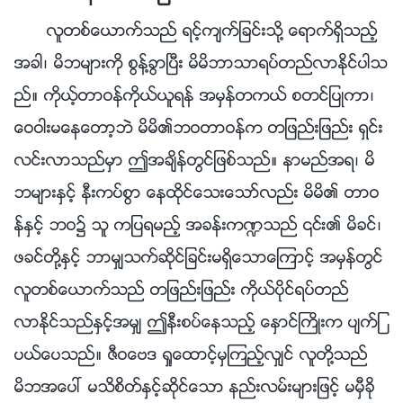
လူတစ္ေယာက္သည္ ရင့္က်က္ျခင္းသို႔ ေရာက္ရွိသည့္
အခါ၊ မိဘမ်ားကို စြန႔္ခြာၿပီး မိမိဘာသာရပ္တည္လာႏိုင္ပါသ
ည္။ ကိုယ့္တာဝန္ကိုယ္ယူရန္ အမွန္တကယ္ စတင္ျပဳကာ၊
ေဝဝါးမေနေတာ့ဘဲ မိမိ၏ဘဝတာဝန္က တျဖည္းျဖည္း ရွင္း
လင္းလာသည္မွာ ဤအခ်ိန္တြင္ျဖစ္သည္။ နာမည္အရ၊ မိ
ဘမ်ားႏွင့္ နီးကပ္စြာ ေနထိုင္ေသးေသာ္လည္း မိမိ၏ တာဝ
န္ႏွင့္ ဘဝ၌ သူ ကျပရမည့္ အခန္းက႑သည္ ၎၏ မိခင္၊
ဖခင္တို႔ႏွင့္ ဘာမွ်သက္ဆိုင္ျခင္းမရွိေသာေၾကာင့္ အမွန္တြင္
လူတစ္ေယာက္သည္ တျဖည္းျဖည္း ကိုယ္ပိုင္ရပ္တည္
လာႏိုင္သည္ႏွင့္အမွ် ဤနီးစပ္ေနသည့္ ေႏွာင္ႀကိဳးက ပ်က္ျ
ပယ္ေပသည္။ ဇီဝေဗဒ ရႈေထာင့္မွၾကည့္လွ်င္ လူတို႔သည္
မိဘအေပၚ မသိစိတ္ႏွင့္ဆိုင္ေသာ နည္းလမ္းမ်ားျဖင့္ မမွီခို