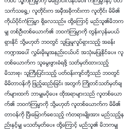
ကပင္ သူ႔ကံၾကမၼာကို မေျပာင္းလဲႏိုင္ေပ။ ကံၾကမၼာႏွင့္ ပတ္
သက္သေ႐ြ႕၊ လူတိုင္းက အမွီအခိုကင္းကာ လူတိုင္း မိမိ၏
ကိုယ္ပိုင္ကံၾကမၼာ ရွိေလသည္။ ထို႔ေၾကာင့္ မည္သူ၏မိဘက
မွ် တစ္ဦးတစ္ေယာက္၏ ဘဝကံၾကမၼာကို တြန္းလွန္မပယ္
ရွားႏိုင္ သို႔မဟုတ္ ဘဝတြင္ သူျပဳမႈလႈပ္ရွားသည့္ အခန္း
က႑အေပၚ လႊမ္းမိုးမႈအနည္းငယ္ပင္ အသုံးမျပဳႏိုင္ေပ။ လူ
တစ္ေယာက္က သူေမြးဖြားခံရဖို႔ သတ္မွတ္ထားသည့္
မိသားစု၊ သူႀကီးျပင္းသည့္ ပတ္ဝန္းက်င္တို႔သည္ ဘဝတြင္
မိမိတာဝန္ကို ျဖည့္ဆည္းျခင္း အတြက္ ႀကိဳတင္သတ္မွတ္ခ်
က္မ်ားထက္ ဘာမွ်မပိုေပ။ ထိုအရာမ်ားသည္ လူတစ္ေယာ
က္၏ ဘဝကံၾကမၼာကို သို႔မဟုတ္ လူတစ္ေယာက္က မိမိ၏
တာဝန္ကို ၿပီးေျမာက္ေစသည့္ ကံတရားမ်ိဳးအား မည္သည့္န
ည္းႏွင့္မွ် မသတ္မွတ္ေပ။ ထို႔ေၾကာင့္ မည္သူ၏ မိဘကမွ်