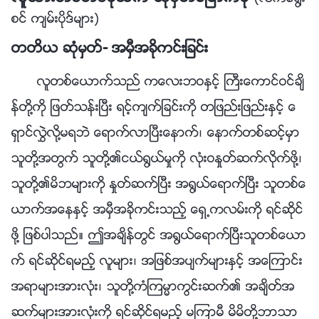
စင္ က်မ္းပိုဒ္မ်ား)
တတိယ ဆုံမွတ္- အမွီအခိုကင္းျခင္း
လူတစ္ေယာက္သည္ ကေလးဘဝႏွင့္ ႀကီးေကာင္ဝင္ခ်ိ
န္တို႔ကို ျဖတ္သန္းၿပီး ရင့္က်က္ျခင္းကို တျဖည္းျဖည္းႏွင့္ ေ
ရွာင္လႊဲလို႔မရဘဲ ေရာက္လာၿပီးေနာက္၊ ေနာက္တစ္ဆင့္မွာ
သူတို႔အတြက္ သူတို႔၏ငယ္႐ြယ္မႈကို လုံးဝႏႈတ္ဆက္လိုက္ဖို႔၊
သူတို႔၏မိဘမ်ားကို ႏႈတ္ဆက္ၿပီး အ႐ြယ္ေရာက္ၿပီး သူတစ္ေ
ယာက္အေနႏွင့္ အမွီအခိုကင္းသည့္ ေရွ႕ကလမ္းကို ရင္ဆိုင္
ဖို႔ ျဖစ္ပါသည္။ ဤအခ်ိန္တြင္ အ႐ြယ္ေရာက္ၿပီးသူတစ္ေယာ
က္ ရင္ဆိုင္ရမည့္ လူမ်ား၊ အျဖစ္အပ်က္မ်ားႏွင့္ အေၾကာင္း
အရာမ်ားအားလုံး၊ သူတို႔ကံၾကမၼာကြင္းဆက္၏ အခ်ိတ္အ
ဆက္မ်ားအားလုံးကို ရင္ဆိုင္ရမည့္ မၾကာမီ မိမိတို႔ဘာသာ