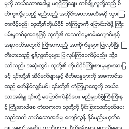
မႈကို ဘယ္ေသာအခါမွ် မရရွိၾကေခ်။ တစ္ခ်ိဳ႕လူတို႔သည္ စိ
တ္ကူးလို႔ရသည့္ မည္သည့္ အတိုင္းအတာအထိမဆို သြားၾ
ကလိမ့္မည္၊ သူတို႔၏ကိုယ္ပိုင္ ကံၾကမၼာကို ေျပာင္းလဲဖို႔ ႀကိဳး
ပမ္းမႈတစ္ခုအေနျဖင့္ သူတို႔၏ အသက္ေမြးဝမ္းေက်ာင္းႏွင့္
အနာဂတ္အတြက္ ႀကီးမားသည့္ အားစိုက္မႈမ်ား ျပဳလုပ္ၿပီး ႀ
ကီးမားသည့္ စြန႔္လြတ္မႈမ်ား ျပဳလုပ္ၾကေပလိမ့္မည္။ သို႔ေ
သာ္လည္း အဆုံးတြင္၊ သူတို႔၏ ကိုယ္ပိုင္ႀကိဳးစားမႈမ်ားအားျ
ဖင့္ ၎တို႔၏ အိပ္မက္မ်ားႏွင့္ စိတ္ဆႏၵမ်ားကို အေကာင္အ
ထည္ ေဖာ္ႏိုင္လွ်င္ပင္၊ ၎တို႔၏ ကံၾကမၼာေတြကို ဘယ္ေ
သာအခါမွ် ၎တို႔ မေျပာင္းလဲႏိုင္ေပ။ မည္မွ်ပင္ဇြဲႀကီးႀကီးႏွ
င့္ ႀကိဳးစားပါေစ ကံတရားက သူတို႔ကို ပိုင္းျခားသတ္မွတ္ေပး
သည္ထက္ ဘယ္ေသာအခါမွ် ေက်ာ္လြန္ ႏိုင္မည္မဟုတ္ေ
ပ။ အရည္အခ်င္း၊ ဉာဏ္ပညာ၊ စိတ္စြမ္းအား မတူညီမႈမ်ား