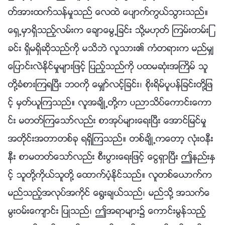
တ္အားထက္သန္မႈသည္ ေလထဲ ေပ်ာက္ကြယ္သြားသည္။
ေရွ႕မွာရွိသည့္လမ္းက ေခ်ာေမြ႕ျခင္း သို႔မဟုတ္ ၾကမ္းတမ္းျ
ခင္း ရွိမရွိဆိုသည္ကို မသိဘဲ လူသား၏ ကံတရားက မည္မွ်
ေျပာင္းလဲႏိုင္မႈမ်ားျဖင့္ ျပည့္သည္ကို ပထမဆုံးအႀကိမ္ သူ
တို႔ခံစားၾကရၿပီး ဘဝကို ေမွ်ာ္လင့္ျခင္း၊ စိုးရိမ္ပူပန္ျခင္းတို႔ျဖ
င့္ မွတ္ယူၾကသည္။ လူအခ်ိဳ႕တို႔က ပညာသိပ္ေကာင္းေကာ
င္း မတတ္ၾကေသာ္လည္း စာအုပ္မ်ားေရးၿပီး ေအာင္ျမင္မႈ
အတိုင္းအတာတစ္ခု ရရွိၾကသည္။ တစ္ခ်ိဳ႕ကေတာ့ လုံးဝနီး
နီး စာမတတ္ေသာ္လည္း စီးပြားေရးျဖင့္ ေငြရွာၿပီး ဤနည္းႏွ
င့္ သူတို႔ကိုယ္သူတို႔ ေထာက္ပံ့ႏိုင္သည္။ လူတစ္ေယာက္က
မည္သည့္အလုပ္အကိုင္ ေ႐ြးခ်ယ္သည္၊ မည္သို႔ အသက္ေ
မြးဝမ္းေက်ာင္း ျပဳသည္၊ ဤအရာမ်ား၌ ေကာင္းမြန္သည့္