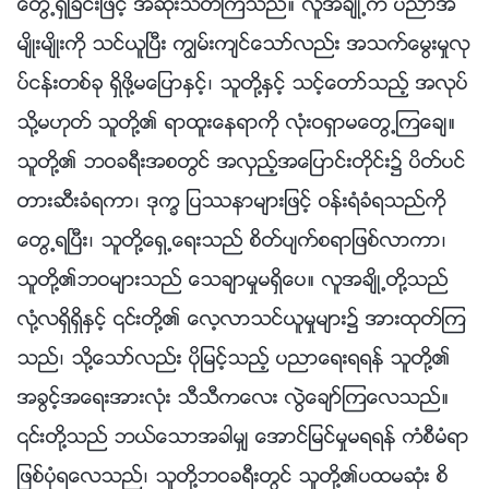
ေတြ႕ရွိျခင္းျဖင့္ အဆုံးသတ္ၾကသည္။ လူအခ်ိဳ႕က ပညာအ
မ်ိဳးမ်ိဳးကို သင္ယူၿပီး ကြၽမ္းက်င္ေသာ္လည္း အသက္ေမြးမႈလု
ပ္ငန္းတစ္ခု ရွိဖို႔မေျပာႏွင့္၊ သူတို႔ႏွင့္ သင့္ေတာ္သည့္ အလုပ္
သို႔မဟုတ္ သူတို႔၏ ရာထူးေနရာကို လုံးဝရွာမေတြ႕ၾကေခ်။
သူတို႔၏ ဘဝခရီးအစတြင္ အလွည့္အေျပာင္းတိုင္း၌ ပိတ္ပင္
တားဆီးခံရကာ၊ ဒုကၡ ျပႆနာမ်ားျဖင့္ ဝန္းရံခံရသည္ကို
ေတြ႕ရၿပီး၊ သူတို႔ေရွ႕ေရးသည္ စိတ္ပ်က္စရာျဖစ္လာကာ၊
သူတို႔၏ဘဝမ်ားသည္ ေသခ်ာမႈမရွိေပ။ လူအခ်ိဳ႕တို႔သည္
လုံ႔လရွိရွိႏွင့္ ၎တို႔၏ ေလ့လာသင္ယူမႈမ်ား၌ အားထုတ္ၾက
သည္၊ သို႔ေသာ္လည္း ပိုျမင့္သည့္ ပညာေရးရရန္ သူတို႔၏
အခြင့္အေရးအားလုံး သီသီကေလး လြဲေခ်ာ္ၾကေလသည္။
၎တို႔သည္ ဘယ္ေသာအခါမွ် ေအာင္ျမင္မႈမရရန္ ကံစီမံရာ
ျဖစ္ပုံရေလသည္၊ သူတို႔ဘဝခရီးတြင္ သူတို႔၏ပထမဆုံး စိ