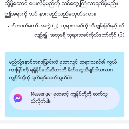
သို႔ပို႔ေဆာင္ ေပးလိမ့္မည္ကို သင္ေတြ႕ႀကဳံလာရလိမ့္မည္။
ဤအရာကို သင္ နားလည္သည္မဟုတ္ေလာ။
—ႏႈတ္ကပတ္ေတာ္၊ အတြဲ (၂)၊ ဘုရားသခင္ကို သိကြၽမ္းျခင္းႏွင့္ စပ္
လ်ဥ္း၍၊ အတုမရွိ ဘုရားသခင္ကိုယ္ေတာ္တိုင္ (၆)
မည္သို႔ေႏွာင္တရေျပာင္းလဲ မွသာလွ်င္ ဘုရားသခင္၏ ကြယ္
ကာျခင္းကို ရရွိႏိုင္မယ္ဆိုတာကို မိတ္ေဆြသိခ်င္ပါသလား။
ကြၽန္ုပ္တို႔ကို ခ်က္ခ်င္းဆက္သြယ္ပါ။
Messenger မွတဆင့္ ကြၽန္ုပ္တို႔ကို ဆက္သြ
ယ္လိုက္ပါ။