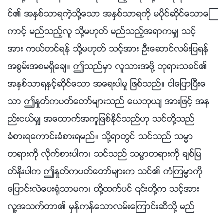
င္၏ အႏွစ္သာရကဲ့သို႔ေသာ အႏွစ္သာရကို မပိုင္ဆိုင္ေသာေၾ
ကာင့္ မည္သည့္လူ သို႔မဟုတ္ မည္သည့္အရာကမွ် သင့္
အား ကယ္တင္ရန္ သို႔မဟုတ္ သင့္အား ဦးေဆာင္လမ္းျပရန္
အစြမ္းအစမရွိေခ်။ ဤသည္မွာ လူသားအဖို႔ ဘုရားသခင္၏
အႏွစ္သာရႏွင့္ဆိုင္ေသာ အေရးပါမႈ ျဖစ္သည္။ ငါေျပာၿပီးေ
သာ ဤႏႈတ္ကပတ္ေတာ္မ်ားသည္ ေယဘုယ် အားျဖင့္ အန
ည္းငယ္မွ် အေထာက္အကူျဖစ္ႏိုင္သည္ဟု သင္တို႔သည္
ခံစားရေကာင္းခံစားရမည္။ သို႔ရာတြင္ သင္သည္ သမၼာ
တရားကို လိုက္စားပါက၊ သင္သည္ သမၼာတရားကို ခ်စ္ျမ
တ္ႏိုးပါက ဤႏႈတ္ကပတ္ေတာ္မ်ားက သင္၏ ကံၾကမၼာကို
ေျပာင္းလဲေပး႐ုံသာမက၊ ထို႔ထက္ပင္ ၎တို႔က သင့္အား
လူ႔အသက္တာ၏ မွန္ကန္ေသာလမ္းေၾကာင္းဆီသို႔ မည္