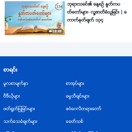
ဘုရားသခင္၏ ေန႔စဥ္ ႏႈတ္ကပ
တ္ေတာ္မ်ား- လူ႔ဇာတိခံယူျခင္း | ေ
ကာက္ႏုတ္ခ်က္ ၁၃၄
18:48
စာရင္း
မူလစာမ်က္ႏွာ
စာအုပ္မ်ား
ဗီဒီယိုမ်ား
ဓမၼသီခ်င္းမ်ား
ဖတ္႐ြတ္ျပျခင္းမ်ား
ဧဝံေဂလိတရားေတာ္
သက္ေသခံခ်က္မ်ား
ေခတ္သစ္