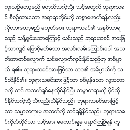
ကူးယဥ္ေတာ့မည္ မဟုတ္သကဲ့သို႔၊ သင့္အတြက္ ဘုရားသခ
င္ စီစဥ္ထားေသာ အရာရာတိုင္းကို သစၥာေဖာက္ရန္လည္း
လိုလားေတာ့မည္ မဟုတ္ေပ။ ဘုရားသခင္၏ အႏွစ္သာရ
သည္ သန႔္ရွင္းေသာေၾကာင့္ ယင္းသည္ ဘုရားသခင္ အားျဖ
င့္သာလွ်င္ ေျဖာင့္မတ္ေသာ အလင္းလမ္းေၾကာင္းေပၚ အသ
က္တာတစ္ေလွ်ာက္ သင္ေလွ်ာက္လွမ္းႏိုင္သည္ဟု အဓိပၸာ
ယ္ ရ၏။ ဘုရားသခင္အားျဖင့္သာ ဘဝ၏ အဓိပၸာယ္ကို သ
င္သိႏိုင္၏။ ဘုရားသခင္အားျဖင့္သာ စစ္မွန္ေသာ လူ႔သဘာ
ဝကို သင္ အသက္ရွင္ေနထိုင္ႏိုင္ၿပီး သမၼာတရားကို ပိုင္ဆို
င္ႏိုင္သကဲ့သို႔ သိလည္းသိႏိုင္သည္။ ဘုရားသခင္အားျဖင့္
သာ သမၼာတရားမွ အသက္ကို သင္ရရွိႏိုင္သည္။ ဘုရားသခ
င္ကိုယ္တိုင္သာ သင့္အား မေကာင္းမႈမွ ေရွာင္ၾကဥ္ရန္ ကူ