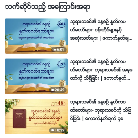
သက္ဆိုင္သည့္ အေၾကာင္းအရာ
ဘုရားသခင္၏ ေန႔စဥ္ ႏႈတ္ကပ
တ္ေတာ္မ်ား- ပန္းတိုင္မ်ားႏွင့္
အဆုံးသတ္မ်ား | ေကာက္ႏုတ္ခ်
က္ ၆၀၃
6:01
ဘုရားသခင္၏ ေန႔စဥ္ ႏႈတ္ကပ
တ္ေတာ္မ်ား- ဘုရားသခင္၏ အမႈေ
တာ္ကို သိရွိျခင္း | ေကာက္ႏုတ္ခ်
က္ ၁၉၇
20:49
ဘုရားသခင္၏ ေန႔စဥ္ ႏႈတ္ကပ
တ္ေတာ္မ်ား- ဘုရားသခင္ကို သိျမ
င္ျခင္း | ေကာက္ႏုတ္ခ်က္ ၄၈
10:39