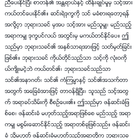
ညီေပးႏိုင္ၿပီး စာတန္၏ အႏၲရာယ္ႏွင့္ ထိန္းခ်ဳပ္မႈမွ သင့္အား
ကယ္တင္ေပးႏိုင္၏။ ဆင္းရဲဒုကၡကို သင္ မခံစားရေတာ့ရန္
အလို႔ငွာ ဘုရားသခင္ မွအပ သင့္အား မည္သူမွ်၊ မည္သည့္
အရာကမွ် ဒုကၡပင္လယ္ အတြင္းမွ မကယ္တင္ႏိုင္ေပ။ ဤ
သည္မွာ ဘုရားသခင္၏ အႏွစ္သာရအားျဖင့္ သတ္မွတ္ျခင္း
ျဖစ္၏။ ဘုရားသခင္ ကိုယ္တိုင္သည္သာ သင့္ကို လုံးဝကို
ယ္က်ိဳးမငဲ့ဘဲ ကယ္တင္၏၊ ဘုရားသခင္သည္သာ
သင္၏အနာဂတ္၊ သင္၏ ကံၾကမၼာႏွင့္ သင္၏အသက္တာ
အတြက္ အေျခခံအားျဖင့္ တာဝန္ရွိၿပီး၊ သူသည္ သင့္အတြ
က္ အရာခပ္သိမ္းကို စီစဥ္ေပး၏။ ဤသည္မွာ ဖန္ဆင္းခံျဖ
စ္ေစ၊ ဖန္ဆင္းခံ မဟုတ္သည့္အရာျဖစ္ေစ မည္သည့္ အရာ
ကမွ် မစြမ္းေဆာင္ႏိုင္သည့္ အရာတစ္ခုျဖစ္သည္။ ဖန္ဆင္း
ခံ သို႔မဟုတ္ ဖန္ဆင္းခံမဟုတ္သည့္အရာတို႔က ဘုရားသခ