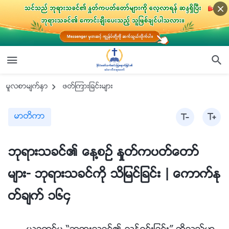
မူလစာမ်က္ႏွာ
ဖတ္ၾကားျခင္းမ်ား
မာတိကာ
ဘုရားသခင္၏ ေန႔စဥ္ ႏႈတ္ကပတ္ေတာ္
မ်ား- ဘုရားသခင္ကို သိျမင္ျခင္း | ေကာက္ႏု
တ္ခ်က္ ၁၆၄