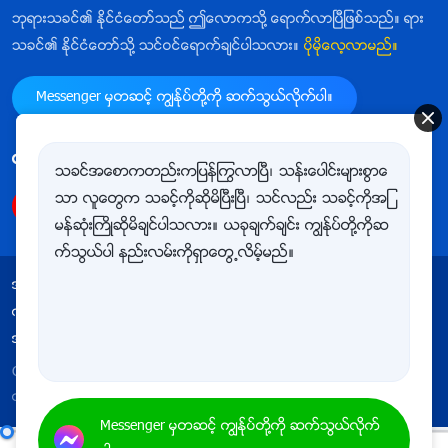
ဘုရားသခင္၏ ႏိုင္ငံေတာ္သည္ ဤေလာကသို႔ ေရာက္လာၿပီျဖစ္သည္။ ရား
သခင္၏ ႏိုင္ငံေတာ္သို႔ သင္ဝင္ေရာက္ခ်င္ပါသလား။
ပိုမိုေလ့လာမည္။
Messenger မွတဆင့္ ကြၽန္ုပ္တို႔ကို ဆက္သြယ္လိုက္ပါ။
ကြၽန္ုပ္တို႔ကို follow ျပဳလုပ္ရန္
သခင္အေစာကတည္းကျပန္ႂကြလာၿပီ၊ သန္းေပါင္းမ်ားစြာေ
သာ လူေတြက သခင့္ကိုဆိုမိၿပီးၿပီ၊ သင္လည္း သခင့္ကိုအျ
မန္ဆုံးႀကိဳဆိုမိခ်င္ပါသလား။ ယခုခ်က္ခ်င္း ကြၽန္ုပ္တို႔ကိုဆ
က္သြယ္ပါ နည္းလမ္းကိုရွာေတြ႕လိမ့္မည္။
အသုံးျပဳျခင္းဆိုင္ရာ စည္းမ်ဥ္းစည္းကမ္းမ်ား
ကိုယ္ေရးလုံၿခဳံမႈ မူဝါဒ
ေက်းဇူးတင္ရွိျခင္း
အေသးအဖြဲအခ်က္အလက္မ်ားႏွင့္ ပတ္သက္သည့္ မူဝါဒ
Copyright © 2026
အနႏၲတန္ခိုးရွင္ ဘုရားသခင္ အသင္းေတာ္
လုပ္ပိုင္ခြင့္အားလုံး မူပိုင္ျဖစ္သည္။
Messenger မွတဆင့္ ကြၽန္ုပ္တို႔ကို ဆက္သြယ္လိုက္