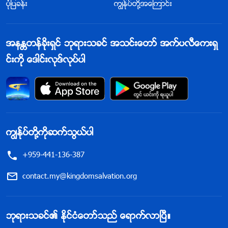
ပုံျပခန္း
ကြၽန္ုပ္တို႔အေၾကာင္း
အနႏၲတန္ခိုးရွင္ ဘုရားသခင္ အသင္းေတာ္ အက္ပလီေကးရွ
င္းကို ေဒါင္းလုဒ္လုပ္ပါ
ကြၽန္ုပ္တို႔ကိုဆက္သြယ္ပါ
+959-441-136-387
contact.my@kingdomsalvation.org
ဘုရားသခင္၏ ႏိုင္ငံေတာ္သည္ ေရာက္လာၿပီ။