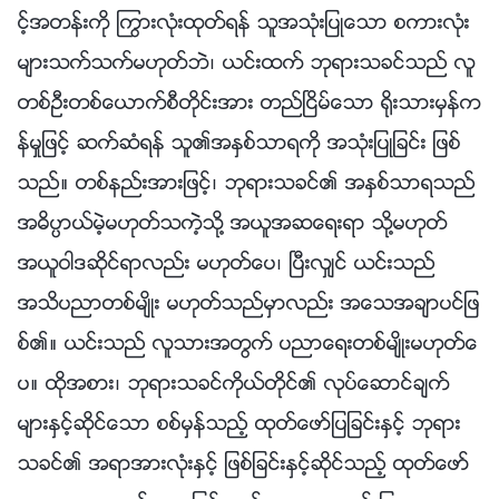
င့္အတန္းကို ႂကြားလုံးထုတ္ရန္ သူအသုံးျပဳေသာ စကားလုံး
မ်ားသက္သက္မဟုတ္ဘဲ၊ ယင္းထက္ ဘုရားသခင္သည္ လူ
တစ္ဦးတစ္ေယာက္စီတိုင္းအား တည္ၿငိမ္ေသာ ႐ိုးသားမွန္က
န္မႈျဖင့္ ဆက္ဆံရန္ သူ၏အႏွစ္သာရကို အသုံးျပဳျခင္း ျဖစ္
သည္။ တစ္နည္းအားျဖင့္၊ ဘုရားသခင္၏ အႏွစ္သာရသည္
အဓိပၸာယ္မဲ့မဟုတ္သကဲ့သို႔ အယူအဆေရးရာ သို႔မဟုတ္
အယူဝါဒဆိုင္ရာလည္း မဟုတ္ေပ၊ ၿပီးလွ်င္ ယင္းသည္
အသိပညာတစ္မ်ိဳး မဟုတ္သည္မွာလည္း အေသအခ်ာပင္ျဖ
စ္၏။ ယင္းသည္ လူသားအတြက္ ပညာေရးတစ္မ်ိဳးမဟုတ္ေ
ပ။ ထိုအစား၊ ဘုရားသခင္ကိုယ္တိုင္၏ လုပ္ေဆာင္ခ်က္
မ်ားႏွင့္ဆိုင္ေသာ စစ္မွန္သည့္ ထုတ္ေဖာ္ျပျခင္းႏွင့္ ဘုရား
သခင္၏ အရာအားလုံးႏွင့္ ျဖစ္ျခင္းႏွင့္ဆိုင္သည့္ ထုတ္ေဖာ္