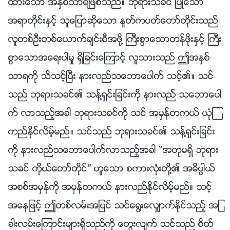
ထားေသာ အႏွစ္သာရျဖစ္သည္။ ဘုရားသခင္ ျပဳေသာ
အရာတိုင္းႏွင့္ သူေျပာဆိုေသာ ႏႈတ္ကပတ္ေတာ္တိုင္းသည္
လူတစ္ဦးတစ္ေယာက္ခ်င္းစီအဖို႔ ႀကီးစြာေသာတန္ဖိုးႏွင့္ ႀကီး
စြာေသာအေရးပါမႈ ရွိျခင္းေၾကာင့္ လူသားသည္ ဤအႏွစ္
သာရကို သိသင့္ၿပီး နားလည္သေဘာေပါက္ သင့္၏။ သင္
သည္ ဘုရားသခင္၏ သန႔္ရွင္းျခင္းကို နားလည္ သေဘာေပါ
က္ လာသည့္အခါ ဘုရားသခင္ကို သင္ အမွန္တကယ္ ယုံၾ
ကည္ႏိုင္လိမ့္မည္။ သင္သည္ ဘုရားသခင္၏ သန႔္ရွင္းျခင္း
ကို နားလည္သေဘာေပါက္လာသည့္အခါ “အတုမရွိ ဘုရား
သခင္ ကိုယ္ေတာ္တိုင္” ဟူေသာ စကားလုံးတို႔၏ အဓိပၸါယ္
အစစ္အမွန္ကို အမွန္တကယ္ နားလည္ႏိုင္လိမ့္မည္။ သင့္
အေနျဖင့္ ဤတစ္လမ္းအျပင္ သင္ေ႐ြးေလွ်ာက္ႏိုင္သည့္ အျ
ခားလမ္းေၾကာင္းမ်ားရွိသည္ကို ေတြးလ်က္ သင္သည္ စိတ္