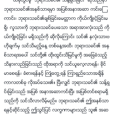
ယခုတြင္မူ “ဘုရားသခင္၏ သန႔္ရွင္းျခင္း” ဆိုသည္မွာ
ဘုရားသခင္၏အႏွစ္သာရမွာ အျပစ္အနာအဆာ ကင္းေၾ
ကာင္း၊ ဘုရားသခင္၏ခ်စ္ျခင္းေမတၱာက ကိုယ္က်ိဳးငဲ့ျခင္းမ
ရွိ၊ လူသားကို ဘုရားသခင္ေပးေသာ အရာအားလုံးသည္ ကို
ယ္က်ိဳးငဲ့ျခင္း မရွိသည္ကို ဆိုလိုေၾကာင္း သင္၏ ႏွလုံးသားဗ
ဟိုခ်က္မွ သင္သိမည့္ေန႔ တစ္ေန႔အထိ၊ ဘုရားသခင္၏ အႏွ
စ္သာရအေပၚ သင္တို႔၏ ထိုးထြင္းသိျမင္မႈကို အေျခခံသည့္
သိနားလည္ျခင္းသည္ ထိုအရာကို သင္ယူေလ့လာရန္၊ ခိုင္
မာေစရန္၊ ခံစားရန္ႏွင့္ ႀကဳံေတြ႕ရန္ ၾကာရွည္ေသာအခ်ိန္
ကာလတစ္ခု လိုအပ္ေသး၏။ ၿပီးလွ်င္ ဘုရားသခင္၏ သန႔္ရွ
င္းျခင္းသည္ အျပစ္ အနာအဆာကင္းၿပီး အျပစ္တင္စရာမရွိ
သည္ကို သင္သိလာလိမ့္မည္။ ဘုရားသခင္၏ ဤအႏွစ္သာ
ရႏွင့္ဆိုင္သည့္ ဤသြင္ျပင္ လကၡဏာမ်ားသည္ သူ၏ အဆ