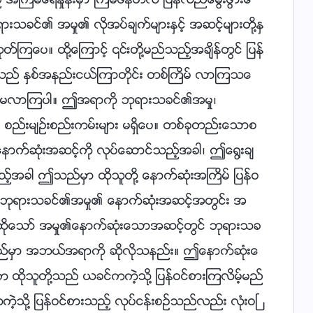
့္ အႀကိမ္ေရႏႈန္းမွာ ႀကိမ္ဖန္တလဲ ျပန္လည္ေမြးဖြားေ
သခင္၏ အမႈ၏ လိုအပ္ခ်က္မ်ားႏွင့္ အဆင့္မ်ားတို႔ႏွ
ုတ္ၾကေပ။ ထို႔ေၾကာင့္ ၎တို႔မည္သည့္အခ်ိန္တြင္ ျပန္
႔သည္ ႏွစ္အနည္းငယ္ၾကာတိုင္း တစ္ႀကိမ္ လာၾကသေ
လာ။ မလာၾကပါ။ ဤအရာကို ဘုရားသခင္၏အမႈ၊
း စည္းမ်ဥ္းစည္းကမ္းမ်ား မရွိေပ။ တစ္ခုတည္းေသာစ
ာက္ဆုံးအဆင့္ကို လုပ္ေဆာင္သည့္အခါ၊ ဤေ႐ြးခ်
့အခါ ဤသည္မွာ ထိုသူတို႔ ေနာက္ဆုံးအႀကိမ္ ျပန္ဝ
ွာ ဘုရားသခင္၏အမႈ၏ ေနာက္ဆုံးအဆင့္အတြင္း အ
ဆိုေသာ္ အမႈ၏ေနာက္ဆုံးေသာအဆင့္တြင္ ဘုရားသခ
ဤသည္မွာ အဘယ္အရာကို ဆိုလိုသနည္း။ ဤေနာက္ဆုံးေ
က ထိုသူတို႔သည္ ယခင္ကကဲ့သို႔ ျပန္ဝင္စားၾကလိမ့္မည္
ကဲ့သို႔ ျပန္ဝင္စားသည့္ လုပ္ငန္းစဥ္သည္လည္း လုံးဝၿ