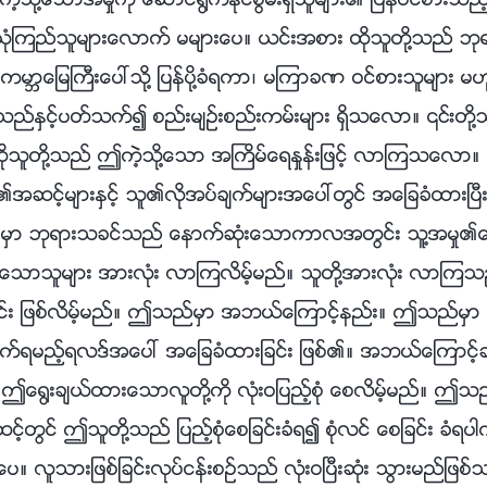
ကဲ့သို႔ေသာအမႈကို ေဆာင္႐ြက္ႏိုင္စြမ္းရွိသူမ်ား၏ ျပန္ဝင္စားသည
ံၾကည္သူမ်ားေလာက္ မမ်ားေပ။ ယင္းအစား ထိုသူတို႔သည္ ဘုရား
 ကမာၻေျမႀကီးေပၚသို႔ ျပန္ပို႔ခံရကာ၊ မၾကာခဏ ဝင္စားသူမ်ား မဟ
သည္ႏွင့္ပတ္သက္၍ စည္းမ်ဥ္းစည္းကမ္းမ်ား ရွိသေလာ။ ၎တို
ိုသူတို႔သည္ ဤကဲ့သို႔ေသာ အႀကိမ္ေရႏႈန္းျဖင့္ လာၾကသေ
၏အဆင့္မ်ားႏွင့္ သူ၏လိုအပ္ခ်က္မ်ားအေပၚတြင္ အေျခခံထားၿပီ
ဥ္းမွာ ဘုရားသခင္သည္ ေနာက္ဆုံးေသာကာလအတြင္း သူ႔အမႈ၏ေန
သာသူမ်ား အားလုံး လာၾကလိမ့္မည္။ သူတို႔အားလုံး လာၾကသည္
ျခင္း ျဖစ္လိမ့္မည္။ ဤသည္မွာ အဘယ္ေၾကာင့္နည္း။ ဤသည္မ
က္ရမည့္ရလဒ္အေပၚ အေျခခံထားျခင္း ျဖစ္၏။ အဘယ္ေၾကာင့္
ဤေ႐ြးခ်ယ္ထားေသာလူတို႔ကို လုံးဝျပည့္စုံ ေစလိမ့္မည္။ 
့တြင္ ဤသူတို႔သည္ ျပည့္စုံေစျခင္းခံရ၍ စုံလင္ ေစျခင္း ခံရပါ
ပ။ လူသားျဖစ္ျခင္းလုပ္ငန္းစဥ္သည္ လုံးဝၿပီးဆုံး သြားမည္ျဖစ္သ