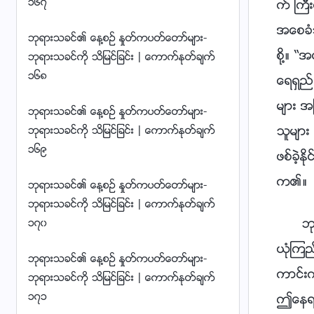
၁၆၇
က္ ႀကီ
အေစခံသ
ဘုရားသခင္၏ ေန႔စဥ္ ႏႈတ္ကပတ္ေတာ္မ်ား-
စို႔။ 
ဘုရားသခင္ကို သိျမင္ျခင္း | ေကာက္ႏုတ္ခ်က္
၁၆၈
ေရရွည္
မ်ား အ
ဘုရားသခင္၏ ေန႔စဥ္ ႏႈတ္ကပတ္ေတာ္မ်ား-
သူမ်ား
ဘုရားသခင္ကို သိျမင္ျခင္း | ေကာက္ႏုတ္ခ်က္
၁၆၉
ဖစ္ခဲ့
က၏။
ဘုရားသခင္၏ ေန႔စဥ္ ႏႈတ္ကပတ္ေတာ္မ်ား-
ဘုရားသခင္ကို သိျမင္ျခင္း | ေကာက္ႏုတ္ခ်က္
ဘု
၁၇၀
ယုံၾကည
ဘုရားသခင္၏ ေန႔စဥ္ ႏႈတ္ကပတ္ေတာ္မ်ား-
ကာင္းက
ဘုရားသခင္ကို သိျမင္ျခင္း | ေကာက္ႏုတ္ခ်က္
၁၇၁
ဤေနရာတ