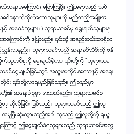
ျခင္းသံသရာအေၾကာင္း ေျပာၾကစို႔။ ဤအရာသည္ သင္
ားသခင္ေနာက္လိုက္ေသာသူမ်ားကို မည္သည့္အမ်ိဳးအ
းႏွင့္ အေစခံသူမ်ား။) ဘုရားသခင္မွ ေ႐ြးခ်ယ္သူမ်ားႏွ
ူမ်ားအေၾကာင္းကို ေျပာမည္။ ၎တို႔ အနည္းငယ္သာရွိသ
္ၫႊန္းသနည္း။ ဘုရားသခင္သည္ အရာခပ္သိမ္းကို ဖန္
က္သူတစ္စုကို ေ႐ြးခ်ယ္ခဲ့ကာ ၎တို႔ကို “ဘုရားသခ
းသခင္ေ႐ြးခ်ယ္ျခင္းတြင္ အထူးအတိုင္းအတာႏွင့္ အေရး
ပဳတိုင္း ၎တို႔လာရမည္ျဖစ္သည္။ ဤသည္မွာ
ို႔၏ အေရးပါမႈမွာ အဘယ္နည္း။ ဘုရားသခင္မွ
ည္ဟု ဆိုလိုျခင္း ျဖစ္သည္။ ဘုရားသခင္သည္ ဤသူ
ေသာ အမႈၿပီးဆုံးသြားသည့္အခါ သူသည္ ဤလူတို႔ကို ရယူ
ု႔ေၾကာင့္ ဤေ႐ြးခ်ယ္ခံရသူမ်ားသည္ ဘုရားသခင္အတြ