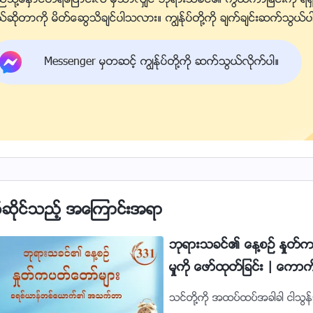
္သို႔ေႏွာင္တရေျပာင္းလဲ မွသာလွ်င္ ဘုရားသခင္၏ ကြယ္ကာျခင္းကို ရရွိႏ
္ဆိုတာကို မိတ္ေဆြသိခ်င္ပါသလား။ ကြၽန္ုပ္တို႔ကို ခ်က္ခ်င္းဆက္သြယ္ပ
Messenger မွတဆင့္ ကြၽန္ုပ္တို႔ကို ဆက္သြယ္လိုက္ပါ။
ဆိုင္သည့္ အေၾကာင္းအရာ
ဘုရားသခင္၏ ေန႔စဥ္ ႏႈတ္ကပ
မႈကို ေဖာ္ထုတ္ျခင္း | ေကာ
သင္တို႔ကို အထပ္ထပ္အခါခါ ငါသြန္