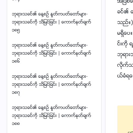
အျပစ္
ခင္၏ 
ဘုရားသခင္၏ ေန႔စဥ္ ႏႈတ္ကပတ္ေတာ္မ်ား-
သည္။)
ဘုရားသခင္ကို သိျမင္ျခင္း | ေကာက္ႏုတ္ခ်က္
၁၈၅
မရွိေပ
င္းကို
ဘုရားသခင္၏ ေန႔စဥ္ ႏႈတ္ကပတ္ေတာ္မ်ား-
ဘုရားသခင္ကို သိျမင္ျခင္း | ေကာက္ႏုတ္ခ်က္
ဘုရားသ
၁၈၆
လိုက္သ
ယ္ခံရေ
ဘုရားသခင္၏ ေန႔စဥ္ ႏႈတ္ကပတ္ေတာ္မ်ား-
ဘုရားသခင္ကို သိျမင္ျခင္း | ေကာက္ႏုတ္ခ်က္
၁၈၇
ဘုရားသခင္၏ ေန႔စဥ္ ႏႈတ္ကပတ္ေတာ္မ်ား-
ဘုရားသခင္ကို သိျမင္ျခင္း | ေကာက္ႏုတ္ခ်က္
၁၈၈