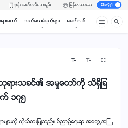
ဖုန္း အက္ပလီေကးရွင္း
ျမန္မာဘာသာ
ရားေတာ္
သက္ေသခံခ်က္မ်ား
ေခတ္သစ္
ျဖစ္ျခင္း
သမၼာက်မ္းစာႏွင့္ ပတ္သက္သည့္ နက္နဲမႈမ်ား
ုရားသခင္၏ အမႈေတာ္ကို သိရွိျခ
်က္ ၁၇၅
အရာမ်ားကို ကိုယ္စားျပဳသည္။ ဝိညာဥ္ေရးရာ အေတြ႕အႀ