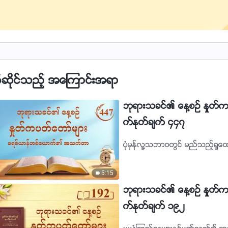
ဆိုင္သည့္ အေၾကာင္းအရာ
ဘုရားသခင္၏ ေန႔စဥ္ ႏႈတ္
က္ႏုတ္ခ်က္ ၄၄၇
ပုံမွန္လူ႔သဘာဝတြင္ မည္သည့္ရႈေထာင
အသိတရားႏွင့္ အက်င့္စ႐ိုက္တို႔ျဖစ
5:15
ဘုရားသခင္၏ ေန႔စဥ္ ႏႈတ္ကပ
က္ႏုတ္ခ်က္ ၁၉၂