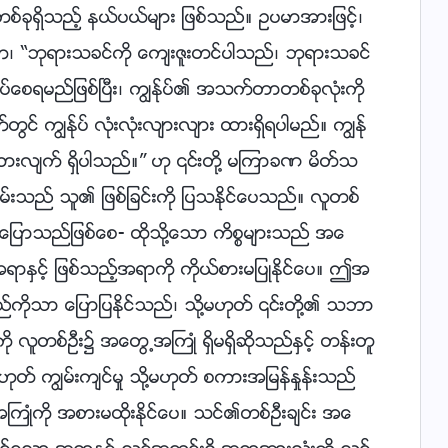
ခုရွိသည့္ နယ္ပယ္မ်ား ျဖစ္သည္။ ဥပမာအားျဖင့္၊
က၊ “ဘုရားသခင္ကို ေက်းဇူးတင္ပါသည္၊ ဘုရားသခင္
နပ္ေစရမည္ျဖစ္ၿပီး၊ ကြၽန္ုပ္၏ အသက္တာတစ္ခုလုံးကို
္ ကြၽန္ုပ္ လုံးလုံးလ်ားလ်ား ထားရွိရပါမည္။ ကြၽန္ု
 လိုလားလ်က္ ရွိပါသည္။” ဟု ၎တို႔ မၾကာခဏ မိတ္သ
္းသည္ သူ၏ ျဖစ္ျခင္းကို ျပသႏိုင္ေပသည္။ လူတစ္
ျပာသည္ျဖစ္ေစ- ထိုသို႔ေသာ ကိစၥမ်ားသည္ အေ
အရာႏွင့္ ျဖစ္သည့္အရာကို ကိုယ္စားမျပဳႏိုင္ေပ။ ဤအ
ည္ကိုသာ ေျပာျပႏိုင္သည္၊ သို႔မဟုတ္ ၎တို႔၏ သဘာ
ို လူတစ္ဦး၌ အေတြ႕အႀကဳံ ရွိမရွိဆိုသည္ႏွင့္ တန္းတူ
ု႔မဟုတ္ ကြၽမ္းက်င္မႈ သို႔မဟုတ္ စကားအျမန္ႏႈန္းသည္
ဳံကို အစားမထိုးႏိုင္ေပ။ သင္၏တစ္ဦးခ်င္း အေ