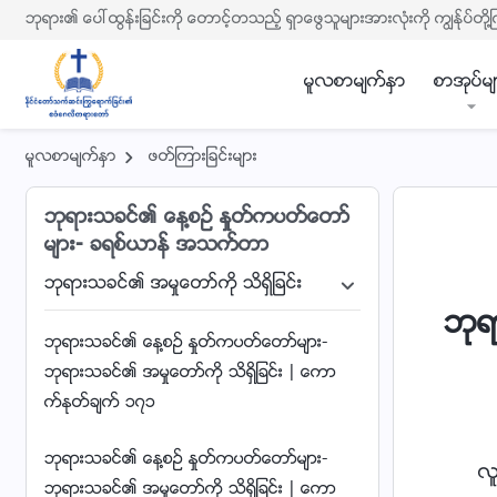
ဘုရား၏ ေပၚထြန္းျခင္းကို ေတာင့္တသည့္ ရွာေဖြသူမ်ားအားလုံးကို ကြၽန္ုပ္တို႔
ဘုရားသခင္၏ အမႈေတာ္ကို သိရွိျခင္း | ေကာ
က္ႏုတ္ခ်က္ ၁၆၈
မူလစာမ်က္ႏွာ
စာအုပ္မ်
ဘုရားသခင္၏ ေန႔စဥ္ ႏႈတ္ကပတ္ေတာ္မ်ား-
ဘုရားသခင္၏ အမႈေတာ္ကို သိရွိျခင္း | ေကာ
မူလစာမ်က္ႏွာ
ဖတ္ၾကားျခင္းမ်ား
က္ႏုတ္ခ်က္ ၁၆၉
ဘုရားသခင္၏ ေန႔စဥ္ ႏႈတ္ကပတ္ေတာ္
ဘုရားသခင္၏ ေန႔စဥ္ ႏႈတ္ကပတ္ေတာ္မ်ား-
မ်ား- ခရစ္ယာန္ အသက္တာ
ဘုရားသခင္၏ အမႈေတာ္ကို သိရွိျခင္း | ေကာ
ဘုရားသခင္၏ အမႈေတာ္ကို သိရွိျခင္း
က္ႏုတ္ခ်က္ ၁၇၀
႔ဇာတိခံယူျခင္း
ဘုရားသခင္၏ အမႈေတာ္ကို သိရွိျခင္း
ဘု
ဘုရ
ဘုရားသခင္၏ ေန႔စဥ္ ႏႈတ္ကပတ္ေတာ္မ်ား-
ဘုရားသခင္၏ အမႈေတာ္ကို သိရွိျခင္း | ေကာ
က္ႏုတ္ခ်က္ ၁၇၁
ဘုရားသခင္၏ ေန႔စဥ္ ႏႈတ္ကပတ္ေတာ္မ်ား-
လူ
ဘုရားသခင္၏ အမႈေတာ္ကို သိရွိျခင္း | ေကာ