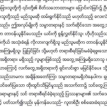
င့္ အျခားသူတို႔ကို ၎တို႔၏ စိတ္သေဘာထားမ်ား ေျပာင္းလဲျခင္
ူတို႔သည္ မည္သူမဆို ထမ္း႐ြက္ႏိုင္သည္ မဟုတ္သည့္ ေလးလ
။ ဤအလုပ္မ်ိဳးကို သမၼာတရားႏွင့္ သက္ဆိုင္ေသာ အေတြ႕အႀက
ာ တာဝန္ယူႏိုင္ေပသည္။ ယင္းကို စြန႔္လႊတ္ႏိုင္သူ၊ ဟိုဟိုသည္
ုယ္ကိုယ္ အသုံးခံရန္ လိုလားလ်က္ရွိသူ မည္သူမဆိုက တာဝန္ယူ
ႀကဳံမရွိသူ၊ ျပဳျပင္ျခင္း သို႔မဟုတ္ တရားစီရင္ျခင္းမခံခဲ့ရဖူ
အရွိတရား မရွိသည့္ လူမ်ားျဖစ္သည့္ အေတြ႕အႀကဳံမရွိေသာသူ 
သာေၾကာင့္ လက္ေတြ႕အရွိတရားကို ရွင္းလင္းစြာ မျမင္ႏိုင္ေပ။ သ
ုင္သည္သာမက၊ အခ်ိန္အေတာ္ၾကာ သမၼာတရားမရွိဘဲေနပါက၊ ရွင
င္ေဖာ္ျပေသာ ထိုးထြင္းသိျမင္မႈသည္ အသက္တာ၌ သင္ေတြ႕ႀကဳံၿပ
အရာမ်ားႏွင့္ သင္ တရားစီရင္ခံခဲ့ရသည့္ ျပႆနာမ်ား၏ သက
းႏွင့္ ပတ္သက္၍လည္း မွန္ကန္ေပသည္- လူတစ္ဦး စစ္ေဆးခံရသ