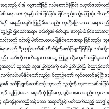
မႈသည္ ငါ၏ လူ႔ဇာတိျဖင့္ လုပ္ေဆာင္ခဲ့ျခင္း မဟုတ္ေသာ္လည္း
ငါ၏အရာအားလုံးႏွင့္ ငါ၏ျဖစ္ျခင္း ျဖစ္သည္။ ထို႔ေၾကာင့္၊ ငါသည္
င္ရန္ အရည္အခ်င္း ျပည့္မီေပသည္။ လူတို႔ေျပာေသာ အရာသည္
တြ႕ျမင္ၿပီးေသာအရာ၊ ၎တို႔၏ စိတ္မ်ား အလွမ္းမီႏိုင္ေသာအရာႏ
ယင္းသည္ ၎တို႔ မိတ္သဟာယျပဳႏိုင္ေသာအရာ ျဖစ္သည္။ ဘုရ
မ်ားသည္ ဝိညာဥ္ေတာ္၏ တိုက္႐ိုက္ေဖာ္ျပခ်က္ျဖစ္ၿပီး ယင္းတို
။ ယင္းကို ဇာတိခႏၶာက မေတြ႕ႀကဳံဖူး သို႔မဟုတ္ မျမင္ဖူး
္အတြက္ သူသည္ သူ၏ျဖစ္ျခင္းကို ေဖာ္ျပဆဲျဖစ္ၿပီး ဝိညာဥ္ေ
လက္လွမ္းမမီႏိုင္ေသာ္လည္း၊ ဝိညာဥ္ေတာ္ လုပ္ေဆာင္ႏွင့္ၿပီး
ၶာ၏ ေဖာ္ျပခ်က္မွတစ္ဆင့္ သူသည္ လူတို႔ကို ဘုရားသခင္၏ျဖစ္
ွင့္ သူျပဳခဲ့ေသာအမႈတို႔ကို ျမင္ေတြ႕ ခြင့္ေပးေလသည္။ လူ
့္ ၎တို႔နားလည္သင့္ေသာ အရာတို႔ႏွင့္ ပတ္သက္သည့္ သာ၍ ရွ