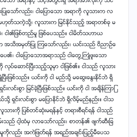
င္ေသာ အရာႏွင့္ သင့္အတြင္းရွိ အရာအားလုံးကို သင္
းျပဳေသာ္လည္း၊ ငါေျပာေသာ အရာကို လူသားက လ
ုတ္သကဲ့သို႔၊ လူသားက ျမင္ႏိုင္သည့္ အရာတစ္ခု မ
ဲ၊ ငါ၏ျဖစ္တည္မႈ ျဖစ္ေပသည္။ ငါမိတ္သဟာယ
႕က အသိအမွတ္ျပဳ ၾကေသာ္လည္း၊ ယင္းသည္ ဝိညာဥ္ေ
 မွန္ေပ၏၊ ငါေျပာေသာအရာသည္ ငါေတြ႕ႀကဳံဖူးေသာ
္ကို လုပ္ေဆာင္ၿပီးသည့္သူမွာ ငါျဖစ္၏။ ငါသည္ လူသား
ီးျဖစ္သည္။ ယင္းကို ငါ မည္သို႔ မေဆြးေႏြးႏိုင္ဘဲ ရွိ
းစြာ ျမင္ခဲ့ၿပီးျဖစ္သည္။ ယင္းကို ငါ အခ်ိန္ၾကာျ
 ရွင္းလင္းစြာ မေျပာႏိုင္ဘဲ ရွိလိမ့္မည္နည္း။ ငါသ
ူသားကို ျပစ္တင္ဆုံးမရန္ႏွင့္ တရားစီရင္ရန္ ငါသည္
္းသည္ ငါ့ထံမွ လာေသာ္လည္း၊ စာတန္၏ ဖ်က္ဆီးျခ
ာအမႈကိုလည္း အကဲျဖတ္ရန္ အရည္အခ်င္းျပည့္မီေပသ