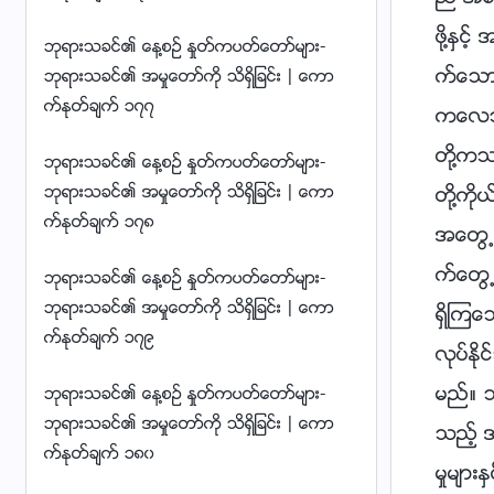
ဖို႔ႏွ
ဘုရားသခင္၏ ေန႔စဥ္ ႏႈတ္ကပတ္ေတာ္မ်ား-
က္ေသာသ
ဘုရားသခင္၏ အမႈေတာ္ကို သိရွိျခင္း | ေကာ
က္ႏုတ္ခ်က္ ၁၇၇
ကေလသည္
တို႔ကသ
ဘုရားသခင္၏ ေန႔စဥ္ ႏႈတ္ကပတ္ေတာ္မ်ား-
ဘုရားသခင္၏ အမႈေတာ္ကို သိရွိျခင္း | ေကာ
တို႔ကိ
က္ႏုတ္ခ်က္ ၁၇၈
အေတြ႕အ
က္ေတြ႕
ဘုရားသခင္၏ ေန႔စဥ္ ႏႈတ္ကပတ္ေတာ္မ်ား-
ဘုရားသခင္၏ အမႈေတာ္ကို သိရွိျခင္း | ေကာ
ရွိၾကေ
က္ႏုတ္ခ်က္ ၁၇၉
လုပ္ႏိ
မည္။ သ
ဘုရားသခင္၏ ေန႔စဥ္ ႏႈတ္ကပတ္ေတာ္မ်ား-
ဘုရားသခင္၏ အမႈေတာ္ကို သိရွိျခင္း | ေကာ
သည့္ 
က္ႏုတ္ခ်က္ ၁၈၀
မႈမ်ာ