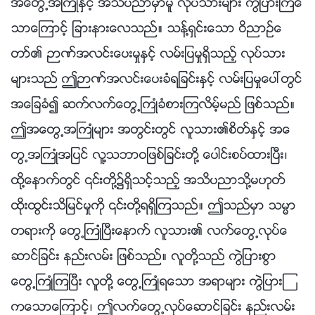
အေတြ႕အႀကဳံႏွင့္ အသိပညာမွာမူ လုပ္သားမ်ား ကြဲျပားၾကေ
သာေၾကာင့္ ျခားနားေလသည္။ သန႔္ရွင္းေသာ ဝိညာဥ္ေ
တာ္၏ ဉာဏ္အလင္းေပးမႈႏွင့္ လမ္းျပမႈရွိသည့္ လုပ္သား
မ်ားသည္ ဤဉာဏ္အလင္းေပးခံရျခင္းႏွင့္ လမ္းျပမႈေပၚတြင္
အေျခခံ၍ ဆက္လက္ေတြ႕ႀကဳံခံစားၾကလိမ့္မည္ ျဖစ္သည္။
ဤအေတြ႕အႀကဳံမ်ား အတြင္းတြင္ လူသား၏စိတ္ႏွင့္ အေ
တြ႕အႀကဳံအျပင္ လူ႔သဘာဝျဖစ္ျခင္းတို႔ ေပါင္းစပ္ထားၿပီး၊
ထို႔ေနာက္တြင္ ၎တို႔၌ရွိသင့္သည့္ အသိပညာသို႔မဟုတ္
ထိုးထြင္းသိျမင္မႈကို ၎တို႔ရရွိၾကသည္။ ဤသည္မွာ သမၼာ
တရားကို ေတြ႕ႀကဳံၿပီးေနာက္ လူသား၏ လက္ေတြ႕လုပ္ေ
ဆာင္ျခင္း နည္းလမ္း ျဖစ္သည္။ လူတို႔သည္ ကြဲျပားစြာ
ေတြ႕ႀကဳံၾကၿပီး လူတို႔ ေတြ႕ႀကဳံရေသာ အရာမ်ား ကြဲျပားၾ
ကေသာေၾကာင့္၊ ဤလက္ေတြ႕လုပ္ေဆာင္ျခင္း နည္းလမ္း