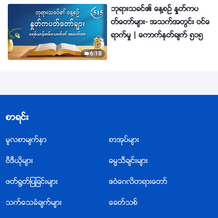
ဘုရားသခင္၏ ေန႔စဥ္ ႏႈတ္ကပ
တ္ေတာ္မ်ား- အသက္အတြင္း ဝင္ေ
ရာက္မႈ | ေကာက္ႏုတ္ခ်က္ ၅၁၅
6:18
စာရင္း
မူလစာမ်က္ႏွာ
စာအုပ္မ်ား
ဗီဒီယိုမ်ား
ဓမၼသီခ်င္းမ်ား
ဖတ္႐ြတ္ျပျခင္းမ်ား
ဧဝံေဂလိတရားေတာ္
သက္ေသခံခ်က္မ်ား
ေခတ္သစ္