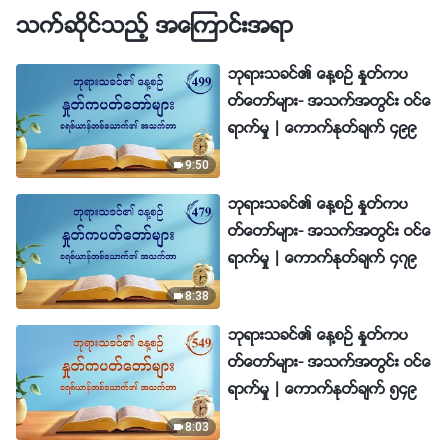
သက္ဆိုင္သည့္ အေၾကာင္းအရာ
ဘုရားသခင္၏ ေန႔စဥ္ ႏႈတ္ကပ
တ္ေတာ္မ်ား- အသက္အတြင္း ဝင္ေ
ရာက္မႈ | ေကာက္ႏုတ္ခ်က္ ၄၉၉
9:50
ဘုရားသခင္၏ ေန႔စဥ္ ႏႈတ္ကပ
တ္ေတာ္မ်ား- အသက္အတြင္း ဝင္ေ
ရာက္မႈ | ေကာက္ႏုတ္ခ်က္ ၄၇၉
8:38
ဘုရားသခင္၏ ေန႔စဥ္ ႏႈတ္ကပ
တ္ေတာ္မ်ား- အသက္အတြင္း ဝင္ေ
ရာက္မႈ | ေကာက္ႏုတ္ခ်က္ ၅၄၉
8:03