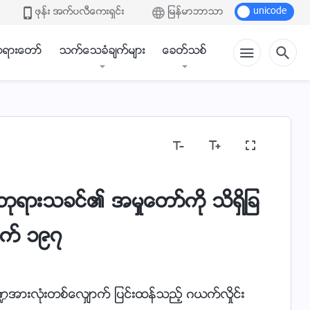
ဖုန္း အက္ပလီေကးရွင္း
ျမန္မာဘာသာ
ရားေတာ္
သက္ေသခံခ်က္မ်ား
ေခတ္သစ္
ျဖစ္ျခင္း
သမၼာက်မ္းစာႏွင့္ ပတ္သက္သည့္ နက္နဲမႈမ်ား
ုရားသခင္၏ အမႈေတာ္ကို သိရွိျခ
်က္ ၁၉၇
အားလုံးတစ္ေလွ်ာက္ ျပင္းထန္သည့္ ဂယက္လႈိင္း