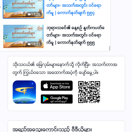
တာ္မ်ား- အသက္အတြင္း ဝင္ေရာ
က္မႈ | ေကာက္ႏုတ္ခ်က္ ၅၅၄
17:26
ဘုရားသခင္၏ ေန႔စဥ္ ႏႈတ္ကပတ္ေ
တာ္မ်ား- အသက္အတြင္း ဝင္ေရာ
က္မႈ | ေကာက္ႏုတ္ခ်က္ ၅၅၅
10:57
သိုးသငယ္၏ ေျခလွမ္းမ်ားေနာက္သို႔ လိုက္ၿပီး၊ အသက္တာအ
တြက္ ႂကြယ္ဝေသာ အေထာက္အပံ့ကို ေပ်ာ္ေမြ႕ပါ။
အရည္အေသြးေကာင္းသည့္ ဗီဒီယိုမ်ား