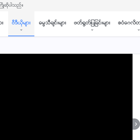
ႀကိဳဆိုပါသည္။
ား
ဗီဒီယိုမ်ား
ဓမၼသီခ်င္းမ်ား
ဖတ္႐ြတ္ျပျခင္းမ်ား
ဧဝံေဂလိတ