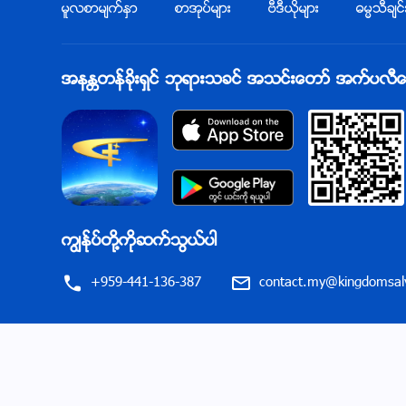
မူလစာမ်က္ႏွာ
စာအုပ္မ်ား
ဗီဒီယိုမ်ား
ဓမၼသီခ်င္
အနႏၲတန္ခိုးရွင္ ဘုရားသခင္ အသင္းေတာ္ အက္ပလီေကးရ
ကြၽန္ုပ္တို႔ကိုဆက္သြယ္ပါ
+959-441-136-387
contact.my@kingdomsalv
မွ်ေဝရန္
အသုံးျပဳျခင္းဆိုင္ရာ စည္းမ်ဥ္းစည္းကမ္းမ်ား
ကိုယ္ေရးလုံၿခဳံမႈ မူ
Copyright © 2026
အနႏၲတန္ခိုးရွင္ ဘုရားသခင္ အသင္းေတာ္ လုပ္ပိုင