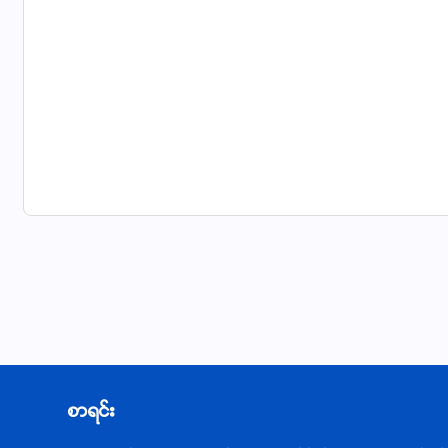
င္ေပးေနစရာမလိုဘဲ၊ မသိလိုက္ဘဲႏွင့္၊ သင္သည္ ဘုရားသခင္၏ အသိ
အသိဉာဏ္ ပြင့္လင္းျခင္း ရွိလာကာ၊ သင္၏ အေတြ႕အႀကဳံ အား
မ္းျပ၍ သင္သည္ မည္သည့္ဘက္သို႔မွ ေသြဖည္မသြားရ။ ထို႔ေနာက္ သ
တည္ရလိမ့္မည္။
စာရင္း