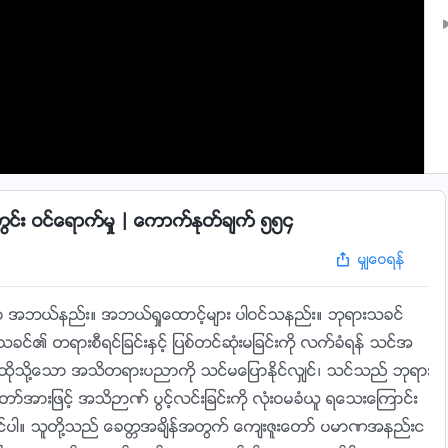
္း ဝင္ေရာက္မႈ | ေကာက္ႏုတ္ခ်က္ ၅၅၄
မွ်ေဝရန္
ွာ အဘယ္နည္း။ အဘယ္ရႈေထာင့္မ်ား ပါဝင္သနည္း။ ဘုရားသခင္
သခင္၏ တရားစီရင္ျခင္းႏွင့္ ျပစ္တင္ဆုံးမျခင္းကို လက္ခံရန္ သင္အ
ထိုသို႔ေသာ အသိတရားပညာကို သင္မေျပာႏိုင္လွ်င္၊ သင္သည္ ဘုရား
ာ္အားျဖင့္ အသိဉာဏ္ ပြင့္လင္းျခင္းကို လုံးဝမခံယူ ရေသးေၾကာင္း
၍ မရႏိုင္ပါ။ သူတို႔သည္ ေခတၱအခ်ိန္အတြက္ ေက်းဇူးေတာ္ ပမာဏအနည္းင