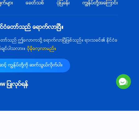
က္မ်ား
ေခတ္သစ္
ပုံျပခန္း
ကြၽန္ုပ္တို႔အေၾကာင္း
ုင္ငံေတာ္သည္ ေရာက္လာၿပီ။
ံေတာ္သည္ ဤေလာကသို႔ ေရာက္လာၿပီျဖစ္သည္။ ရားသခင္၏ ႏိုင္ငံေ
က္ခ်င္ပါသလား။
ပိုမိုေလ့လာမည္။
့္ ကြၽန္ုပ္တို႔ကို ဆက္သြယ္လိုက္ပါ။
llow ျပဳလုပ္ရန္
ူဝါဒ