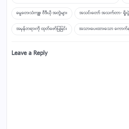
အားျဖင့္ ၿပီးျပည့္စုံလင္ျခင္းခံႏိုင္၍ ဘုရားသခင္၏ ရရွိျခင္းခံရႏ
ကတြင္ ရရွိႏိုင္သည္။ ယင္းသည္ အလြန္တရာမွပင္ ခက္ခဲေသာ အ
ဓမၼေတးသံက်ဴး ဗီဒီယို အတြဲမ်ား
အသင္းေတာ္ အသက္တာ- ရႈိး
ည့္ အမႈျဖစ္သည္။ လက္ရွိအခ်ိန္တြင္ သင္တို႔ ရွာေဖြသင့္သည့္ အ
—ႏႈတ္ကပတ္ေတာ္၊ အတြဲ (၁)၊ ဘုရားသခင္၏ ေပၚထြန
လင္ျခင္း ရွိရန္ျဖစ္ၿပီး လူအေပါင္းတို႔အားျဖင့္၊ အမႈကိစၥဟူသမွ်ႏွ
အမွန္တရားကို ထုတ္ေဖာ္ျပျခင္း
အသားေပးထားေသာ ေကာက္ႏုတ္
ည့္စုံလင္ျခင္းရွိရန္ ျဖစ္သည္။ ထိုသို႔ျဖင့္ သင္တို႔အထဲတြင္ 
ခင္ထံမွ သာ၍ႀကီးမားေသာ ေကာင္းခ်ီးမဂၤလာမ်ား အေမြခံရန္ သင္
ကီးေပၚတြင္ သင္တို႔ အရင္ရရွိရမည္။ ထိုအရာမ်ား အားလုံးသည္ သ
Leave a Reply
ဘုရားသခင္အားျဖင့္ အရာရာ၌ ၿပီးျပည့္စုံလင္ျခင္းကို သင
နည္းျဖင့္ ႏႈတ္ကပတ္ေတာ္၏ ျဖစ္ျခင္းႏွင့္ သူ႔ႏႈတ္ကပတ္ေတာ္၏ အျဖစ္မ
တစ္ဆင့္ အားတက္သေရာ သင္ရွာေဖြလာသည္။ ဒုစ႐ိုက္အျပစ္မ်ား မ
ဒႆန မရွိျခင္းႏွင့္ လူ႔အလိုဆႏၵ မရွိဘဲေနျခင္းစသည့္ အႏု
သခင္က လူကို နည္းလမ္းမ်ိဳးစုံျဖင့္ ၿပီးျပည့္စုံလင္ေစကာ၊ ရလဒ္
ည့္ အရာမ်ား ျဖစ္ႏိုင္ေပသည္။ အေပါင္းလကၡဏာ ေဆာင္ျခင္း၌သ
သည့္တိုင္ ၿပီးျပည့္စုံလင္ေစႏိုင္သည္။ ေန႔ရက္စဥ္တိုင္း ၿပီးျပည့္စု
ထိုသို႔ေသာအရာကို ႀကဳံေတြ႕သည့္ ကာလေနာက္တြင္ သင္၌ ႀကီးမာ
က နားမလည္ခဲ့ေသာ အရာမ်ားစြာကို အားစိုက္မထုတ္ရဘဲႏွင့္ ထိုးထ