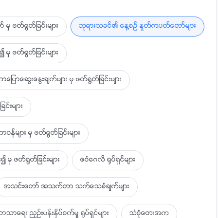
ိပကတိကို ၿပီးျပည့္စုံလင္ေစျခင္း မဟုတ္ဘဲ သူ႔စိတ္ႏွလုံးကိုသာ ၿ
ားခံရျခင္းႏွင့္ ႐ိုေသခံရျခင္း။
သာလွ်င္ ဘုရားသခင္က လူ၏စိတ္ႏွလုံးကို ရရွိပါမည္။ တစ္နည္းဆိုလွ်င္
 မွ ဖတ္႐ြတ္ျခင္းမ်ား
ဘုရားသခင္၏ ေန႔စဥ္ ႏႈတ္ကပတ္ေတာ္မ်ား
္မွာ လူ၏စိတ္ႏွလုံးသည္ ဘုရားသခင္ထံလာ၍ ဘုရားသခင္ကို ခ်စ္
င္ျမင္ျခင္း၊ စာတန္၏ အလုပ္ကို အခြင့္မေပးျခင္း၊ ဘုရားသခင္၏ ပိုင္
္ေစသည္ဟူ၍ ျဖစ္သည္။
ခင္း၊ စိတ္ပူပန္မႈ ခံစားခ်က္မ်ား ကင္းေဝးျခင္း။
 မွ ဖတ္႐ြတ္ျခင္းမ်ား
ီးသည့္သဖြယ္၊ ဘဝတစ္ေလွ်ာက္တြင္ အခ်ိန္တိုင္း၌ ႏႈတ္ႁမြက္မမီေသာ
ာေဆြးေႏြးခ်က္မ်ား မွ ဖတ္႐ြတ္ျခင္းမ်ား
ာ သန္႔ရွင္းသူတို႔ႏွင့္ ထပ္တူညီမွ် မ်က္ႏွာရျခင္း။
ခင္းမ်ား
ဆိုလိုသည္မွာ ဘုရားသခင္ႏွစ္သက္ ျမတ္ႏိုးေသာ သားျဖစ္လာျခင္း။
ဝန္မ်ား မွ ဖတ္႐ြတ္ျခင္းမ်ား
့အတူ ႂကြသြားျခင္း၊ ဇာတိပကတိကို ေက်ာ္လြန္ျခင္း။
၍ မွ ဖတ္႐ြတ္ျခင္းမ်ား
ဧဝံေဂလိ ႐ုပ္ရွင္မ်ား
လွ်င္ ဘုရားသခင္အားျဖင့္ ၿပီးျပည့္စုံလင္ခံရ၍ ဘုရားသခင္၏ ရရွိျ
ၿပီေလာ။ ဘုရားသခင္က သင့္ကို အဘယ္အတိုင္းအတာထိ ၿပီးျပည့္စုံလင္ေ
အသင္းေတာ္ အသက္တာ သက္ေသခံခ်က္မ်ား
ေစသည္ မဟုတ္။ လူျမင္ေတြ႕ႏိုင္ေသာ အေျခအေနမ်ားႏွင့္ ျမင္သာေ
ေပ၊ ဘုရားသခင္ကို လူက ယုံၾကည္ေနသေ႐ြ႕၊ လူသည္ ဘုရားသခင္
ာသာေရး ညႇဥ္းပန္းႏွိပ္စက္မႈ ႐ုပ္ရွင္မ်ား
သံစုံေတးအက