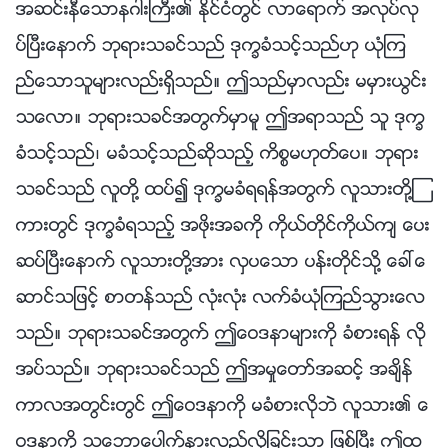
အဆင္းနီေသာနဂါးႀကီး၏ ႏိုင္ငံတြင္ လာေရာက္ အလုပ္လု
ပ္ၿပီးေနာက္ ဘုရားသခင္သည္ ဒုကၡခံသင့္သည္ဟု ယုံၾက
ည္ေသာသူမ်ားလည္းရွိသည္။ ဤသည္မွာလည္း မမွားယြင္း
သေလာ။ ဘုရားသခင္အတြက္မွာမူ ဤအရာသည္ သူ ဒုကၡ
ခံသင့္သည္၊ မခံသင့္သည္ဆိုသည့္ ကိစၥမဟုတ္ေပ။ ဘုရား
သခင္သည္ လူတို႔ ထပ္၍ ဒုကၡမခံရရန္အတြက္ လူသားတို႔ၾ
ကားတြင္ ဒုကၡခံရသည့္ အဖိုးအခကို ကိုယ္တိုင္ကိုယ္က် ေပး
ဆပ္ၿပီးေနာက္ လူသားတို႔အား လွပေသာ ပန္းတိုင္သို႔ ေခၚေ
ဆာင္သျဖင့္ စာတန္သည္ လုံးလုံး လက္ခံယုံၾကည္သြားေလ
သည္။ ဘုရားသခင္အတြက္ ဤေဝဒနာမ်ားကို ခံစားရန္ လို
အပ္သည္။ ဘုရားသခင္သည္ ဤအမႈေတာ္အဆင့္ အခ်ိန္
ကာလအတြင္းတြင္ ဤေဝဒနာကို မခံစားလိုဘဲ လူသား၏ ေ
ဝဒနာကို သေဘာေပါက္နားလည္လိုျခင္းသာ ျဖစ္ၿပီး ဤထ