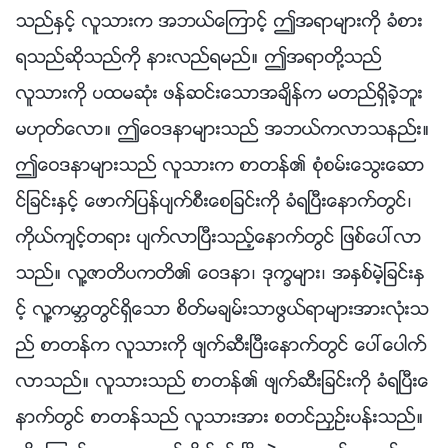
သည္ႏွင့္ လူသားက အဘယ္ေၾကာင့္ ဤအရာမ်ားကို ခံစား
ရသည္ဆိုသည္ကို နားလည္ရမည္။ ဤအရာတို႔သည္
လူသားကို ပထမဆုံး ဖန္ဆင္းေသာအခ်ိန္က မတည္ရွိခဲ့ဘူး
မဟုတ္ေလာ။ ဤေဝဒနာမ်ားသည္ အဘယ္ကလာသနည္း။
ဤေဝဒနာမ်ားသည္ လူသားက စာတန္၏ စုံစမ္းေသြးေဆာ
င္ျခင္းႏွင့္ ေဖာက္ျပန္ပ်က္စီးေစျခင္းကို ခံရၿပီးေနာက္တြင္၊
ကိုယ္က်င့္တရား ပ်က္လာၿပီးသည့္ေနာက္တြင္ ျဖစ္ေပၚလာ
သည္။ လူ႔ဇာတိပကတိ၏ ေဝဒနာ၊ ဒုကၡမ်ား၊ အႏွစ္မဲ့ျခင္းႏွ
င့္ လူ႔ကမာၻတြင္ရွိေသာ စိတ္မခ်မ္းသာဖြယ္ရာမ်ားအားလုံးသ
ည္ စာတန္က လူသားကို ဖ်က္ဆီးၿပီးေနာက္တြင္ ေပၚေပါက္
လာသည္။ လူသားသည္ စာတန္၏ ဖ်က္ဆီးျခင္းကို ခံရၿပီးေ
နာက္တြင္ စာတန္သည္ လူသားအား စတင္ညႇဥ္းပန္းသည္။