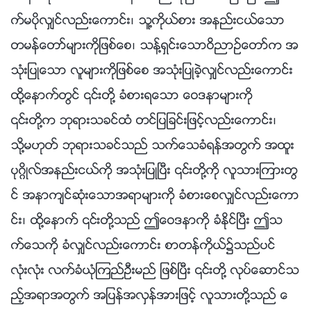
က္မပိုလွ်င္လည္းေကာင္း၊ သူ႔ကိုယ္စား အနည္းငယ္ေသာ
တမန္ေတာ္မ်ားကိုျဖစ္ေစ၊ သန႔္ရွင္းေသာဝိညာဥ္ေတာ္က အ
သုံးျပဳေသာ လူမ်ားကိုျဖစ္ေစ အသုံးျပဳခဲ့လွ်င္လည္းေကာင္း
ထို႔ေနာက္တြင္ ၎တို႔ ခံစားရေသာ ေဝဒနာမ်ားကို
၎တို႔က ဘုရားသခင္ထံ တင္ျပျခင္းျဖင့္လည္းေကာင္း၊
သို႔မဟုတ္ ဘုရားသခင္သည္ သက္ေသခံရန္အတြက္ အထူး
ပုဂၢိဳလ္အနည္းငယ္ကို အသုံးျပဳၿပီး ၎တို႔ကို လူသားၾကားတြ
င္ အနာက်င္ဆုံးေသာအရာမ်ားကို ခံစားေစလွ်င္လည္းေကာ
င္း၊ ထို႔ေနာက္ ၎တို႔သည္ ဤေဝဒနာကို ခံႏိုင္ၿပီး ဤသ
က္ေသကို ခံလွ်င္လည္းေကာင္း စာတန္ကိုယ္၌သည္ပင္
လုံးလုံး လက္ခံယုံၾကည္ဦးမည္ ျဖစ္ၿပီး ၎တို႔ လုပ္ေဆာင္သ
ည့္အရာအတြက္ အျပန္အလွန္အားျဖင့္ လူသားတို႔သည္ ေ