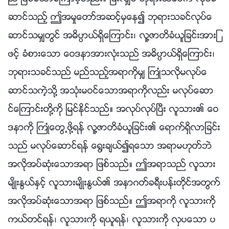
ဆာင္သည့္ ဤအမႈေတာ္အဆင့္မွေန၍ ဘုရားသခင္လုပ္ေ
ဆာင္သမွ်တြင္ အဓိပၸာယ္ရွိေၾကာင္း၊ လူ႔ဇာတိခံယူျခင္းအားျ
ဖင့္ ခံစားေသာ ေဝဒနာအားလုံးသည္ အဓိပၸာယ္ရွိေၾကာင္း၊
ဘုရားသခင္သည္ မည္သည့္အရာကိုမွ် ႀကဳံသလိုမလုပ္ေ
ဆာင္သကဲ့သို႔ အသုံးမဝင္ေသာအရာကိုလည္း မလုပ္ေဆာ
င္ေၾကာင္းတို႔ကို ျမင္ႏိုင္သည္။ အလုပ္လုပ္ၿပီး လူသား၏ ေဝ
ဒနာကို ႀကဳံေတြ႕ဖို႔ရန္ လူ႔ဇာတိခံယူျခင္း၏ ေရာက္ရွိလာျခင္း
သည္ မလုပ္ေဆာင္ရန္ ေ႐ြးခ်ယ္၍ရေသာ အရာမဟုတ္ဘဲ
အလိုအပ္ဆုံးေသာအရာ ျဖစ္သည္။ ဤအရာသည္ လူသား
မ်ိဳးႏြယ္ႏွင့္ လူသားမ်ိဳးႏြယ္၏ အနာဂတ္ခရီးပန္းတိုင္အတြက္
အလိုအပ္ဆုံးေသာအရာ ျဖစ္သည္။ ဤအရာကို လူသားကို
ကယ္တင္ရန္၊ လူသားကို ရယူရန္၊ လူသားကို လွပေသာ ပ