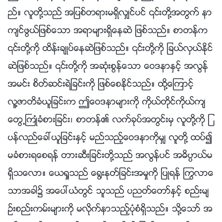
ည္။ လူတို႔သည္ အျပစ္တရားမရွိလွ်င္ပင္ ၎တို႔အတြက္ နာ
က်င္ဖြယ္ျဖစ္ေသာ အရာမ်ားရွိေနဆဲ ျဖစ္သည္။ စာတန္က
၎တို႔ကို ထိန္းခ်ဳပ္ေနဆဲျဖစ္သည္။ ၎တို႔ကို ျခယ္လွယ္ႏိုင္
ဆဲျဖစ္သည္။ ၎တို႔ကို အဆုံးစြန္ေသာ ေဝဒနာႏွင့္ အလြန္
အမင္း စိတ္ဆင္းရဲျခင္းကို ျဖစ္ေစႏိုင္သည္။ ထို႔ေၾကာင့္
လူ႔ဇာတိခံယူျခင္းက ဤေဝဒနာမ်ားကို ကိုယ္တိုင္ကိုယ္က်
ေတြ႕ႀကဳံခံစားျခင္း၊ စာတန္၏ လက္ခုပ္အတြင္းမွ လူတို႔ကို ျ
ပန္လည္ေခၚယူျခင္းႏွင့္ မည္သည့္ေဝဒနာကိုမွ် လူတို႔ ထပ္၍
မခံစားရေစရန္ တားဆီးျခင္းတို႔သည္ အလြန္ပင္ အဓိပၸာယ္မ
ရွိသေလာ။ ေယရႈသည္ ေ႐ြးႏုတ္ျခင္းအမႈကို ျပဳရန္ ႂကြလာေ
သာအခါ၌ အေပၚယံတြင္ သူသည္ ပညတ္ေတာ္ႏွင့္ စည္းမ်
ဥ္းစည္းကမ္းမ်ားကို မလိုက္နာသည့္ပုံစံရွိသည္။ သို႔ေသာ္ အ