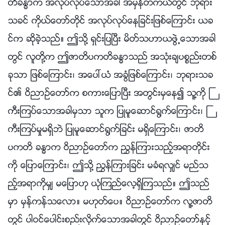
တိခႏၶာက အလုပ္လုပ္ေသာအခါ အမွန္တကယ္တြင္ ဘုရား
သခင္ ကိုယ္ေတာ္တိုင္ အလုပ္လုပ္ေနျခင္းျဖစ္ေၾကာင္း ယခ
င္က ဆိုခဲ့သည္။ ဤသို႔ ရွင္းျပၿပီး မိတ္သဟာယဖြဲ႕ေသာအခါ
တြင္ လူတို႔က ဤဇာတိပကတိခႏၶာသည္ အသုံးခ်ပစၥည္းတစ္
ခုသာ ျဖစ္ေၾကာင္း၊ အေပၚယံ အခြံျဖစ္ေၾကာင္း၊ ဘုရားသခ
င္၏ ဝိညာဥ္ေတာ္က စကားေျပာၿပီး အတြင္းမွေန၍ သူ႔ကို ႀ
ကီးၾကပ္ေသာအခါမွသာ သူက ျပဳမူေဆာင္႐ြက္ေၾကာင္း၊ ႀ
ကီးၾကပ္မႈမရွိဘဲ ျပဳမူေဆာင္႐ြက္ျခင္း မရွိေၾကာင္း၊ ဇာတိ
ပကတိ ခႏၶာက ဝိညာဥ္ေတာ္က ၫႊန္ၾကားသည့္အရာတိုင္း
ကို ေျပာေၾကာင္း၊ ဤသို႔ ၫႊန္ၾကားျခင္း မခံရလွ်င္ မည္သ
ည့္အရာကိုမွ် မေျပာဟု ယုံၾကည္ေလ့ရွိၾကသည္။ ဤသည္
မွာ မွန္ကန္သေလာ။ မဟုတ္ေပ။ ဝိညာဥ္ေတာ္က လူ႔ဇာတိ
တြင္ ပါဝင္ေပါင္းစည္းလိုက္ေသာအခါတြင္ ဝိညာဥ္ေတာ္ႏွင့္