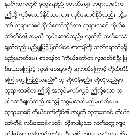
နာင္ကာလတြင္ ဒုကၡခံရမည္ မဟုတ္ေခ်။ ဘုရားသခင္က
ဤသို႔ လုပ္ေဆာင္ႏိုင္သေလာ။ လုပ္ေဆာင္ႏိုင္သည္။ သို႔ေ
သာ္ ဘုရားသခင္ကိုယ္ေတာ္တိုင္သာ ဘုရားသခင္ ကိုယ္ေ
တာ္တိုင္၏ အမႈကို လုပ္ေဆာင္သည္။ လူတို႔၏ သက္ေသခံ
ခ်က္သည္ မည္မွ်ျမင့္ျမတ္ပါေစ စာတန္ကို သက္ေရာက္မႈရွိ
မည္မဟုတ္ေပ။ စာတန္က “ကိုယ္ေတာ္က လူ႔ဇာတိခံၿပီး ျဖ
စ္ေသာေၾကာင့္ လူ၏ ေဝဒနာကို အဘယ္ေၾကာင့္ ကိုယ္တိုင္
မႀကဳံေတြ႕ၾကည့္သနည္း” ဟု ဆိုလိမ့္မည္။ ဆိုလိုသည္မွာ
ဘုရားသခင္က ဤသို႔ အလုပ္မလုပ္လွ်င္ ဤသို႔ေသာ သ
က္ေသခံခ်က္သည္ အလြန္အစြမ္းထက္မည္မဟုတ္ေပ။
ဘုရားသခင္ ကိုယ္ေတာ္တိုင္၏ အမႈကို ဘုရားသခင္ ကိုယ္ေ
တာ္တိုင္ လုပ္ေဆာင္ရမည္။ ထိုအခါမွသာ လက္ေတြ႕က်မ
ည္ ျဖစ္ေသာေၾကာင့္တည္း။ ၿပီးလွ်င္ ဘုရားသခင္က လုပ္ေ