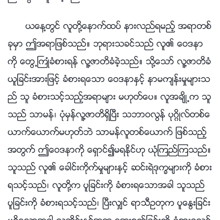
ယေန႔တြင္ လူတို႔ေနာက္ထပ္ နားလည္ရမည့္ အရာတစ္
ခုမွာ ဤအရာျဖစ္သည္။ ဘုရားသခင္သည္ လူ၏ ေဝဒနာ
ကို ေတြ႕ႀကဳံခံစားရန္ လူ႔ဇာတိခံခဲ့သည္။ သို႔ေသာ္ လူ႔ဇာတိခံ
ယူျခင္းအားျဖင့္ ခံစားရေသာ ေဝဒနာႏွင့္ နာမက်န္းမႈမ်ားသ
ည္ သူ ခံစားသင့္သည့္အရာမ်ား မဟုတ္ေပ။ လူအခ်ိဳ႕က သူ
သည္ သာမန္၊ ပုံမွန္လူ႔ဇာတိရွိၿပီး သဘာဝလြန္ ပုဂၢိဳလ္တစ္ေ
ယာက္ေယာက္မဟုတ္ဘဲ သာမန္လူတစ္ေယာက္ ျဖစ္သည့္
အတြက္ ဤေဝဒနာကို ေရွာင္၍မရႏိုင္ဟု ယုံၾကည္ၾကသည္။
သူသည္ လူ၏ ေခါင္းကိုက္မႈမ်ားႏွင့္ ဆင္းရဲဒုကၡမ်ားကို ခံစား
ရသင့္သည္၊ လူတို႔က ပူျခင္းကို ခံစားရေသာအခါ သူသည္
ပူျခင္းကို ခံစားရသင့္သည္၊ ၿပီးလွ်င္ ရာသီဥတုက ပူေႏြးျခင္း