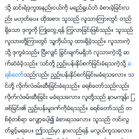
သို႔ ဆင္းရဲဒုကၡအနည္းငယ္ကို မရည္႐ြယ္ဘဲ ခံစားခဲ့ျခင္းလ
ည္း မဟုတ္ေပ။ ထိုအစား သူသည္ လူသားၾကားတြင္ တည္
ရွိေသာ ဒုကၡကို ႀကဳံေတြ႕ရန္ ႂကြလာျခင္းျဖစ္သည္။ သူသည္
လူသားတို႔ၾကားတြင္ သူ႔ကိုယ္သူ ထားရွိခဲ့သည္။ လူသားကဲ့
သို႔ ဒုကၡခံသည္။ ၿပီးလွ်င္ ႁခြင္းခ်က္မရွိဘဲ လူသားကဲ့သို႔ ဆ
က္ဆံခံခဲ့သည္။ သင္တို႔ ညႇဥ္းပန္းႏွိပ္စက္ျခင္းခံရသကဲ့သို႔
ခ
ရစ္ေတာ္
သည္လည္း ညႇဥ္းပန္းႏွိပ္စက္ျခင္းမခံရသေလာ။ သ
င္တို႔ လိုက္လံဖမ္းဆီးျခင္းခံရသည္။ ခရစ္ေတာ္သည္လည္း
လိုက္လံဖမ္းဆီးျခင္း မခံရသေလာ။ လူတို႔သည္ နာမက်န္း ျ
ဖစ္ျခင္း၏ ညႇဥ္းပန္းမႈဒဏ္ကိုခံရသည္။ ခရစ္ေတာ္သည္ တ
စ္စုံတစ္ရာ ေလွ်ာ့‌ေပါ့၍ ခံစားရသေလာ။ သူသည္ ကင္းလြ
တ္ခြင့္မရေပ။ ဤသည္မွာ နားလည္ရန္ မလြယ္ကူသေလာ။