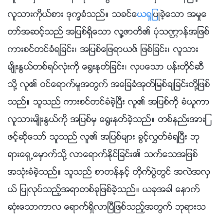
လူသားကိုယ္စား ဒုကၡခံသည္။ သခင္
ေယရႈ
ျပဳခဲ့ေသာ အမႈေ
တာ္အဆင့္သည္ အျပစ္ရွိေသာ လူ႔ဇာတိ၏ ပုံသဏၭာန္အျဖစ္
ကားစင္တင္ခံရျခင္း၊ အျပစ္ေျဖရာယဇ္ ျဖစ္ျခင္း၊ လူသား
မ်ိဳးႏြယ္တစ္ရပ္လုံးကို ေ႐ြးႏုတ္ျခင္း၊ လွပေသာ ပန္းတိုင္ဆီ
သို႔ လူ၏ ဝင္ေရာက္မႈအတြက္ အေျခခံအုတ္ျမစ္ခ်ျခင္းတို႔ျဖစ္
သည္။ သူသည္ ကားစင္တင္ခံခဲ့ၿပီး လူ၏ အျပစ္ကို ခံယူကာ
လူသားမ်ိဳးႏြယ္ကို အျပစ္မွ ေ႐ြးႏုတ္ခဲ့သည္။ တစ္နည္းအားျ
ဖင့္ဆိုေသာ္ သူသည္ လူ၏ အျပစ္မ်ား ခြင့္လႊတ္ခံရၿပီး ဘု
ရားေရွ႕ေမွာက္သို႔ လာေရာက္ႏိုင္ျခင္း၏ သက္ေသအျဖစ္
အသုံးခံခဲ့သည္။ သူသည္ စာတန္ႏွင့္ တိုက္ပြဲတြင္ အလဲအလွ
ယ္ ျပဳလုပ္သည့္အရာတစ္ခုျဖစ္ခဲ့သည္။ ယခုအခါ ေနာက္
ဆုံးေသာကာလ ေရာက္ရွိလာၿပီျဖစ္သည့္အတြက္ ဘုရားသ