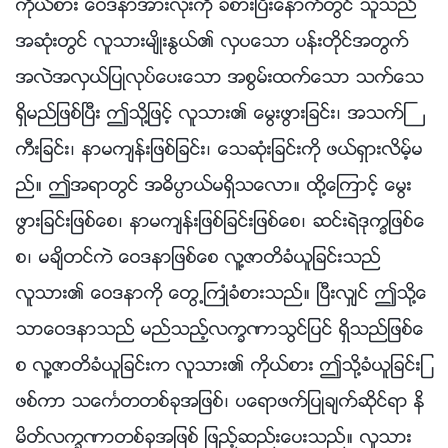
ကိုယ္စား ေဝဒနာအားလုံးကို ခံစားၿပီးေနာက္တြင္ သူသည္
အဆုံးတြင္ လူသားမ်ိဳးႏြယ္၏ လွပေသာ ပန္းတိုင္အတြက္
အလဲအလွယ္ျပဳလုပ္ေပးေသာ အစြမ္းထက္ေသာ သက္ေသ
ရွိမည္ျဖစ္ၿပီး ဤသို႔ျဖင့္ လူသား၏ ေမြးဖြားျခင္း၊ အသက္ႀ
ကီးျခင္း၊ နာမက်န္းျဖစ္ျခင္း၊ ေသဆုံးျခင္းကို ဖယ္ရွားလိမ့္မ
ည္။ ဤအရာတြင္ အဓိပၸာယ္မရွိသေလာ။ ထို႔ေၾကာင့္ ေမြး
ဖြားျခင္းျဖစ္ေစ၊ နာမက်န္းျဖစ္ျခင္းျဖစ္ေစ၊ ဆင္းရဲဒုကၡျဖစ္ေ
စ၊ မခ်ိတင္ကဲ ေဝဒနာျဖစ္ေစ လူ႔ဇာတိခံယူျခင္းသည္
လူသား၏ ေဝဒနာကို ေတြ႕ႀကဳံခံစားသည္။ ၿပီးလွ်င္ ဤသို႔ေ
သာေဝဒနာသည္ မည္သည့္လကၡဏာသြင္ျပင္ ရွိသည္ျဖစ္ေ
စ လူ႔ဇာတိခံယူျခင္းက လူသား၏ ကိုယ္စား ဤသို႔ခံယူျခင္းျ
ဖစ္ကာ သေကၤတတစ္ခုအျဖစ္၊ ပေရာဖက္ျပဳခ်က္ဆိုင္ရာ နိ
မိတ္လကၡဏာတစ္ခုအျဖစ္ ျဖည့္ဆည္းေပးသည္။ လူသား