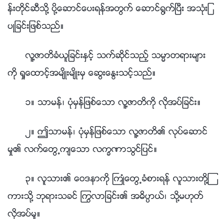
န္းတိုင္ဆီသို႔ ပို႔ေဆာင္ေပးရန္အတြက္ ေဆာင္႐ြက္ၿပီး အသုံးျ
ပဳျခင္းျဖစ္သည္။
လူ႔ဇာတိခံယူျခင္းႏွင့္ သက္ဆိုင္သည့္ သမၼာတရားမ်ား
ကို ရႈေထာင့္အမ်ိဳးမ်ိဳးမွ ေဆြးေႏြးသင့္သည္။
၁။ သာမန္၊ ပုံမွန္ျဖစ္ေသာ လူ႔ဇာတိကို လိုအပ္ျခင္း။
၂။ ဤသာမန္၊ ပုံမွန္ျဖစ္ေသာ လူ႔ဇာတိ၏ လုပ္ေဆာင္
မႈ၏ လက္ေတြ႕က်ေသာ လကၡဏာသြင္ျပင္။
၃။ လူသား၏ ေဝဒနာကို ႀကဳံေတြ႕ခံစားရန္ လူသားတို႔ၾ
ကားသို႔ ဘုရားသခင္ ႂကြလာျခင္း၏ အဓိပၸာယ္၊ သို႔မဟုတ္
လိုအပ္မႈ။