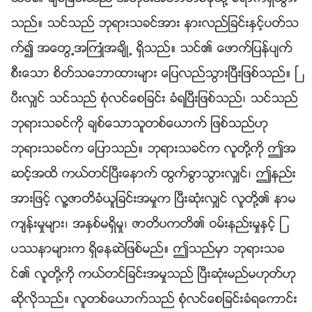
သည္။ သင္သည္ ဘုရားသခင္အား နားလည္ျခင္းႏွင့္ပတ္သ
က္၍ အေတြ႕အႀကဳံအခ်ိဳ႕ ရွိသည္။ သင္၏ ေဖာက္ျပန္ပ်က္
စီးေသာ စိတ္သေဘာထားမ်ား ေျပလည္သြားၿပီးျဖစ္သည္။ ၿ
ပီးလွ်င္ သင္သည္ စုံလင္ေစျခင္း ခံရၿပီးျဖစ္သည္၊ သင္သည္
ဘုရားသခင္ကို ခ်စ္ေသာသူတစ္ေယာက္ ျဖစ္သည္ဟု
ဘုရားသခင္က ေျပာသည္။ ဘုရားသခင္က လူတို႔ကို ဤအ
ဆင့္အထိ ကယ္တင္ၿပီးေနာက္ ထြက္ခြာသြားလွ်င္၊ ဤနည္း
အားျဖင့္ လူ႔ဇာတိခံယူျခင္းအမႈက ၿပီးဆုံးလွ်င္ လူတို႔၏ နာမ
က်န္းမႈမ်ား၊ အႏွစ္မရွိမႈ၊ ဇာတိပကတိ၏ ဝမ္းနည္းမႈႏွင့္ ျ
ပႆနာမ်ားက ရွိေနဆဲျဖစ္မည္။ ဤသည္မွာ ဘုရားသခ
င္၏ လူတို႔ကို ကယ္တင္ျခင္းအမႈသည္ ၿပီးဆုံးမည္မဟုတ္ဟု
ဆိုလိုသည္။ လူတစ္ေယာက္သည္ စုံလင္ေစျခင္းခံရေကာင္း