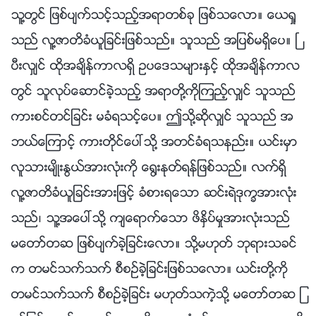
သူ႔တြင္ ျဖစ္ပ်က္သင့္သည့္အရာတစ္ခု ျဖစ္သေလာ။ ေယရႈ
သည္ လူ႔ဇာတိခံယူျခင္းျဖစ္သည္။ သူသည္ အျပစ္မရွိေပ။ ၿ
ပီးလွ်င္ ထိုအခ်ိန္ကာလရွိ ဥပေဒသမ်ားႏွင့္ ထိုအခ်ိန္ကာလ
တြင္ သူလုပ္ေဆာင္ခဲ့သည့္ အရာတို႔ကိုၾကည့္လွ်င္ သူသည္
ကားစင္တင္ျခင္း မခံရသင့္ေပ။ ဤသို႔ဆိုလွ်င္ သူသည္ အ
ဘယ္ေၾကာင့္ ကားတိုင္ေပၚသို႔ အတင္ခံရသနည္း။ ယင္းမွာ
လူသားမ်ိဳးႏြယ္အားလုံးကို ေ႐ြးႏုတ္ရန္ျဖစ္သည္။ လက္ရွိ
လူ႔ဇာတိခံယူျခင္းအားျဖင့္ ခံစားရေသာ ဆင္းရဲဒုကၡအားလုံး
သည္၊ သူ႔အေပၚသို႔ က်ေရာက္ေသာ ဖိႏွိပ္မႈအားလုံးသည္
မေတာ္တဆ ျဖစ္ပ်က္ခဲ့ျခင္းေလာ။ သို႔မဟုတ္ ဘုရားသခင္
က တမင္သက္သက္ စီစဥ္ခဲ့ျခင္းျဖစ္သေလာ။ ယင္းတို႔ကို
တမင္သက္သက္ စီစဥ္ခဲ့ျခင္း မဟုတ္သကဲ့သို႔ မေတာ္တဆ ျ