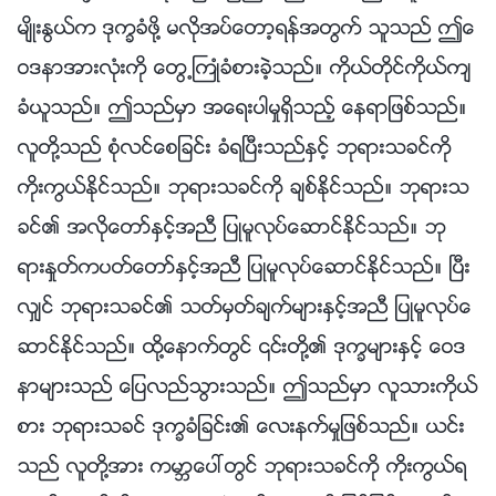
မ်ိဳးႏြယ္က ဒုကၡခံဖို႔ မလိုအပ္ေတာ့ရန္အတြက္ သူသည္ ဤေ
ဝဒနာအားလုံးကို ေတြ႕ႀကဳံခံစားခဲ့သည္။ ကိုယ္တိုင္ကိုယ္က်
ခံယူသည္။ ဤသည္မွာ အေရးပါမႈရွိသည့္ ေနရာျဖစ္သည္။
လူတို႔သည္ စုံလင္ေစျခင္း ခံရၿပီးသည္ႏွင့္ ဘုရားသခင္ကို
ကိုးကြယ္ႏိုင္သည္။ ဘုရားသခင္ကို ခ်စ္ႏိုင္သည္။ ဘုရားသ
ခင္၏ အလိုေတာ္ႏွင့္အညီ ျပဳမူလုပ္ေဆာင္ႏိုင္သည္။ ဘု
ရားႏႈတ္ကပတ္ေတာ္ႏွင့္အညီ ျပဳမူလုပ္ေဆာင္ႏိုင္သည္။ ၿပီး
လွ်င္ ဘုရားသခင္၏ သတ္မွတ္ခ်က္မ်ားႏွင့္အညီ ျပဳမူလုပ္ေ
ဆာင္ႏိုင္သည္။ ထို႔ေနာက္တြင္ ၎တို႔၏ ဒုကၡမ်ားႏွင့္ ေဝဒ
နာမ်ားသည္ ေျပလည္သြားသည္။ ဤသည္မွာ လူသားကိုယ္
စား ဘုရားသခင္ ဒုကၡခံျခင္း၏ ေလးနက္မႈျဖစ္သည္။ ယင္း
သည္ လူတို႔အား ကမာၻေပၚတြင္ ဘုရားသခင္ကို ကိုးကြယ္ရ