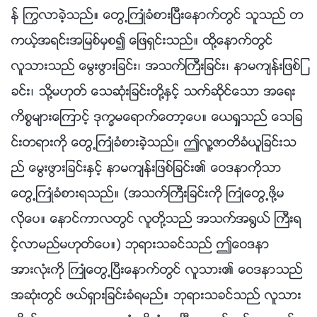
န္ ႂကြလာခဲ့သည္။ ေတြ႕ႀကဳံခံစားၿပီးေနာက္တြင္ သူသည္ တ
ကယ့္အရင္းအျမစ္မွစ၍ ေျဖရွင္းသည္။ ထို႔ေနာက္တြင္
လူသားသည္ ေမြးဖြားျခင္း၊ အသက္ႀကီးျခင္း၊ နာမက်န္းျဖစ္ျ
ခင္း၊ သို႔မဟုတ္ ေသဆုံးျခင္းတို႔ႏွင့္ သက္ဆိုင္ေသာ အေရး
ကိစၥမ်ားေၾကာင့္ ဒုကၡမေရာက္ေတာ့ေပ။ ေယရႈသည္ ေသျခ
င္းတရားကို ေတြ႕ႀကဳံခံစားခဲ့သည္။ ဤလူ႔ဇာတိခံယူျခင္းသ
ည္ ေမြးဖြားျခင္းႏွင့္ နာမက်န္းျဖစ္ျခင္း၏ ေဝဒနာကိုသာ
ေတြ႕ႀကဳံခံစားရသည္။ (အသက္ႀကီးျခင္းကို ႀကဳံေတြ႕ဖို႔မ
လိုေပ။ ေနာင္ကာလတြင္ လူတို႔သည္ အသက္အ႐ြယ္ ႀကီးရ
င့္လာမည္မဟုတ္ေပ။) ဘုရားသခင္သည္ ဤေဝဒနာ
အားလုံးကို ႀကဳံေတြ႕ၿပီးေနာက္တြင္ လူသား၏ ေဝဒနာသည္
အဆုံးတြင္ ဖယ္ရွားျခင္းခံရမည္။ ဘုရားသခင္သည္ လူသား