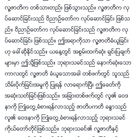
လူ႔ဇာတိက တစ္သားတည္း ျဖစ္သြားသည္။ လူ႔ဇာတိက လု
ပ္ေဆာင္ျခင္းသည္ ဝိညာဥ္ေတာ္က လုပ္ေဆာင္ျခင္း ျဖစ္သ
ည္။ ဝိညာဥ္ေတာ္က လုပ္ေဆာင္ျခင္းသည္ လူ႔ဇာတိက လု
ပ္ေဆာင္ျခင္း ျဖစ္သည္။ ဤအရာကိုသာ လူ႔ဇာတိခံယူျခင္း
ဟု ေခၚဆိုႏိုင္သည္။ ယေန႔တြင္ အစြမ္းထက္ဆုံး ရွင္းျပခ်က္
မ်ားမွာ ဤသို႔ျဖစ္သည္။ ဘုရားသခင္သည္ ေနာက္ဆုံးေသာ
ကာလတြင္ လူ႔ဇာတိ ခံယူေသာအခါ တစ္ဖက္တြင္ သူသည္
သိမ္းပိုက္ျခင္းအမႈကို ျပဳရန္ လာေရာက္ၿပီး ဤေခတ္ကို
အဆုံးသတ္ျခင္းျဖစ္သည္။ အျခားတစ္ဖက္တြင္ လူ၏ ေဝဒ
နာကို ႀကဳံေတြ႕ခံစားရန္လာသည့္ ဇာတိပကတိ ခႏၶာသည္
လူ၏ ေဝဒနာကို ႀကဳံေတြ႕ခံစားရန္လာသည့္ ဘုရားသခင္
ကိုယ္ေတာ္တိုင္ျဖစ္သည္။ ဘုရားသခင္၏ လူ႔ဇာတိႏွင့္