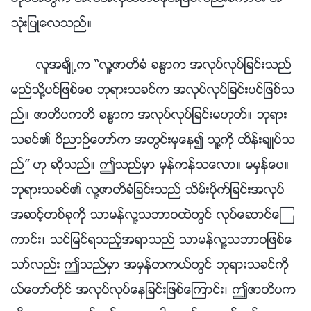
သုံးျပဳေလသည္။
လူအခ်ိဳ႕က “လူ႔ဇာတိခံ ခႏၶာက အလုပ္လုပ္ျခင္းသည္
မည္သို႔ပင္ျဖစ္ေစ ဘုရားသခင္က အလုပ္လုပ္ျခင္းပင္ျဖစ္သ
ည္။ ဇာတိပကတိ ခႏၶာက အလုပ္လုပ္ျခင္းမဟုတ္။ ဘုရား
သခင္၏ ဝိညာဥ္ေတာ္က အတြင္းမွေန၍ သူ႔ကို ထိန္းခ်ဳပ္သ
ည္” ဟု ဆိုသည္။ ဤသည္မွာ မွန္ကန္သေလာ။ မမွန္ေပ။
ဘုရားသခင္၏ လူ႔ဇာတိခံျခင္းသည္ သိမ္းပိုက္ျခင္းအလုပ္
အဆင့္တစ္ခုကို သာမန္လူ႔သဘာဝထဲတြင္ လုပ္ေဆာင္ေၾ
ကာင္း၊ သင္ျမင္ရသည့္အရာသည္ သာမန္လူ႔သဘာဝျဖစ္ေ
သာ္လည္း ဤသည္မွာ အမွန္တကယ္တြင္ ဘုရားသခင္ကို
ယ္ေတာ္တိုင္ အလုပ္လုပ္ေနျခင္းျဖစ္ေၾကာင္း၊ ဤဇာတိပက