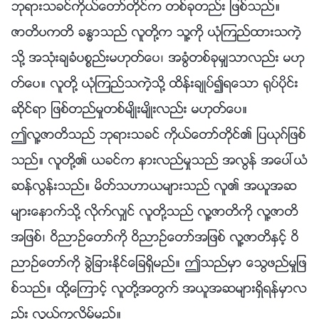
ဘုရားသခင္ကိုယ္ေတာ္တိုင္က တစ္ခုတည္း ျဖစ္သည္။
ဇာတိပကတိ ခႏၶာသည္ လူတို႔က သူ႔ကို ယုံၾကည္ထားသကဲ့
သို႔ အသုံးခ်ခံပစၥည္းမဟုတ္ေပ၊ အခြံတစ္ခုမွ်သာလည္း မဟု
တ္ေပ။ လူတို႔ ယုံၾကည္သကဲ့သို႔ ထိန္းခ်ဳပ္၍ရေသာ ႐ုပ္ပိုင္း
ဆိုင္ရာ ျဖစ္တည္မႈတစ္မ်ိဳးမ်ိဳးလည္း မဟုတ္ေပ။
ဤလူ႔ဇာတိသည္ ဘုရားသခင္ ကိုယ္ေတာ္တိုင္၏ ျပယုဂ္ျဖစ္
သည္။ လူတို႔၏ ယခင္က နားလည္မႈသည္ အလြန္ အေပၚယံ
ဆန္လြန္းသည္။ မိတ္သဟာယမ်ားသည္ လူ၏ အယူအဆ
မ်ားေနာက္သို႔ လိုက္လွ်င္ လူတို႔သည္ လူ႔ဇာတိကို လူ႔ဇာတိ
အျဖစ္၊ ဝိညာဥ္ေတာ္ကို ဝိညာဥ္ေတာ္အျဖစ္ လူ႔ဇာတိႏွင့္ ဝိ
ညာဥ္ေတာ္ကို ခြဲျခားႏိုင္ေျခရွိမည္။ ဤသည္မွာ ေသြဖည္မႈျဖ
စ္သည္။ ထို႔ေၾကာင့္ လူတို႔အတြက္ အယူအဆမ်ားရွိရန္မွာလ
ည္း လြယ္ကူလိမ့္မည္။