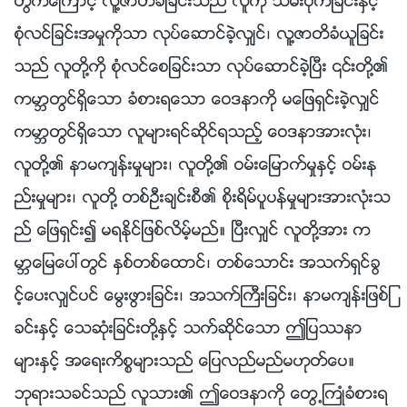
တြက္ေၾကာင့္ လူ႔ဇာတိခံျခင္းသည္ လူကို သိမ္းပိုက္ျခင္းႏွင့္
စုံလင္ျခင္းအမႈကိုသာ လုပ္ေဆာင္ခဲ့လွ်င္၊ လူ႔ဇာတိခံယူျခင္း
သည္ လူတို႔ကို စုံလင္ေစျခင္းသာ လုပ္ေဆာင္ခဲ့ၿပီး ၎တို႔၏
ကမာၻတြင္ရွိေသာ ခံစားရေသာ ေဝဒနာကို မေျဖရွင္းခဲ့လွ်င္
ကမာၻတြင္ရွိေသာ လူမ်ားရင္ဆိုင္ရသည့္ ေဝဒနာအားလုံး၊
လူတို႔၏ နာမက်န္းမႈမ်ား၊ လူတို႔၏ ဝမ္းေျမာက္မႈႏွင့္ ဝမ္းန
ည္းမႈမ်ား၊ လူတို႔ တစ္ဦးခ်င္းစီ၏ စိုးရိမ္ပူပန္မႈမ်ားအားလုံးသ
ည္ ေျဖရွင္း၍ မရႏိုင္ျဖစ္လိမ့္မည္။ ၿပီးလွ်င္ လူတို႔အား က
မာၻေျမေပၚတြင္ ႏွစ္တစ္ေထာင္၊ တစ္ေသာင္း အသက္ရွင္ခြ
င့္ေပးလွ်င္ပင္ ေမြးဖြားျခင္း၊ အသက္ႀကီးျခင္း၊ နာမက်န္းျဖစ္ျ
ခင္းႏွင့္ ေသဆုံးျခင္းတို႔ႏွင့္ သက္ဆိုင္ေသာ ဤျပႆနာ
မ်ားႏွင့္ အေရးကိစၥမ်ားသည္ ေျပလည္မည္မဟုတ္ေပ။
ဘုရားသခင္သည္ လူသား၏ ဤေဝဒနာကို ေတြ႕ႀကဳံခံစားရ