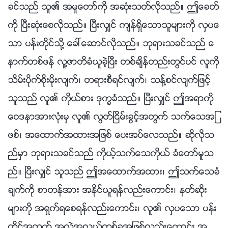
ခင္သည္ သူ၏ အမႈေတာ္ကို အဆုံးသတ္လိုသည္။ ဤေခတ္
ကို ၿပီးဆုံးေစလိုသည္။ ၿပီးလွ်င္ က်န္ရွိေသာသူမ်ားကို လွပေ
သာ ပန္းတိုင္သို႔ ေခၚေဆာင္လိုသည္။ ဘုရားသခင္သည္ ေ
နာက္တစ္ဖန္ လူ႔ဇာတိခံယူခဲ့ၿပီး တစ္ခ်ိန္တည္းတြင္ပင္ လူကို
သိမ္းပိုက္စိုးမိုးလ်က္၊ တရားစီရင္လ်က္၊ သန႔္စင္လ်က္ျဖင့္
သူသည္ လူ၏ ကိုယ္စား ဒုကၡခံသည္။ ၿပီးလွ်င္ ဤအရာကို
ေဝဒနာအားလုံးမွ လူ၏ လြတ္ၿငိမ္းခြင့္အတြက္ သက္ေသအျ
ဖစ္၊ အေထာက္အထားအျဖစ္ ေပးအပ္ေလသည္။ ဆိုလိုသ
ည္မွာ ဘုရားသခင္သည္ ကိုယ့္သက္ေသကိုယ္ ခံေတာ္မူသ
ည္။ ၿပီးလွ်င္ သူသည္ ဤအေထာက္အထား၊ ဤသက္ေသခံ
ခ်က္ကို စာတန္အား အႏိုင္ယူရန္လည္းေကာင္း၊ နတ္ဆိုး
မ်ားကို အရွက္ရေစရန္လည္းေကာင္း၊ လူ၏ လွပေသာ ပန္း
တိုင္အတြက္ အလဲအလွယ္တစ္ခုအျဖစ္လည္းေကာင္း အ