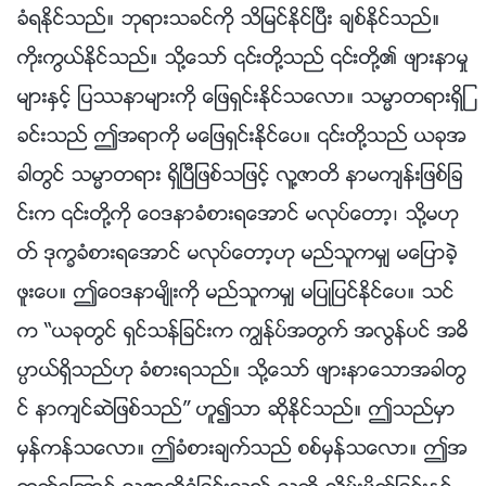
ခံရႏိုင္သည္။ ဘုရားသခင္ကို သိျမင္ႏိုင္ၿပီး ခ်စ္ႏိုင္သည္။
ကိုးကြယ္ႏိုင္သည္။ သို႔ေသာ္ ၎တို႔သည္ ၎တို႔၏ ဖ်ားနာမႈ
မ်ားႏွင့္ ျပႆနာမ်ားကို ေျဖရွင္းႏိုင္သေလာ။ သမၼာတရားရွိျ
ခင္းသည္ ဤအရာကို မေျဖရွင္းႏိုင္ေပ။ ၎တို႔သည္ ယခုအ
ခါတြင္ သမၼာတရား ရွိၿပီျဖစ္သျဖင့္ လူ႔ဇာတိ နာမက်န္းျဖစ္ျခ
င္းက ၎တို႔ကို ေဝဒနာခံစားရေအာင္ မလုပ္ေတာ့၊ သို႔မဟု
တ္ ဒုကၡခံစားရေအာင္ မလုပ္ေတာ့ဟု မည္သူကမွ် မေျပာခဲ့
ဖူးေပ။ ဤေဝဒနာမ်ိဳးကို မည္သူကမွ် မျပဳျပင္ႏိုင္ေပ။ သင္
က “ယခုတြင္ ရွင္သန္ျခင္းက ကြၽန္ုပ္အတြက္ အလြန္ပင္ အဓိ
ပၸာယ္ရွိသည္ဟု ခံစားရသည္။ သို႔ေသာ္ ဖ်ားနာေသာအခါတြ
င္ နာက်င္ဆဲျဖစ္သည္” ဟူ၍သာ ဆိုႏိုင္သည္။ ဤသည္မွာ
မွန္ကန္သေလာ။ ဤခံစားခ်က္သည္ စစ္မွန္သေလာ။ ဤအ