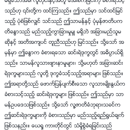
မရွိေသာအခါ လူတိုင္းႏွင့္အတူ ေအးစက္ျခင္းကို ခံစားရသင့္
သည္ဟု ၎တို႔က ထင္ၾကသည္။ ဤသည္မွာ သင္ထင္ျမင္
သည့္ ပုံစံျဖစ္လွ်င္ သင္သည္ ဤသာမန္ႏွင့္ ပုံမွန္ဇာတိပက
တိခႏၶာသည္ မည္သည့္ကြာျခားမႈမွ် မရွိဘဲ အျခားမည္သူမ
ဆိုႏွင့္ အတိအက်ပင္ တူညီသည္ဟု ျမင္သည္။ သို႔ေသာ္ အ
မွန္မွာ ဤခႏၶာက ခံစားရေသာ ဆင္းရဲဒုကၡတြင္ အဓိပၸာယ္ရွိ
သည္။ သာမန္လူသားဖ်ားနာမႈမ်ား၊ သို႔မဟုတ္ အျခားဆင္း
ရဲဒုကၡမ်ားသည္ လူတို႔ ဒုကၡခံသင့္သည့္အရာမ်ား ျဖစ္သည္။
ဤအရာတို႔သည္ ေဖာက္ျပန္ပ်က္စီးေသာ လူသားမ်ိဳးႏြယ္က
ခံစားသင့္သည့္ ဆင္းရဲဒုကၡမ်ား ျဖစ္သည္။ ဤသည္မွာ သာ
မန္ဥပေဒသျဖစ္သည္။ သို႔ေသာ္ လူ႔ဇာတိခံဘုရားသခင္က
ဤဆင္းရဲဒုကၡမ်ားကို ခံစားသည္မွာ မည္သည့္ရည္႐ြယ္ခ်က္
ျဖစ္သနည္း။ ေယရႈ ကားတိုင္တြင္ သံမႈိစြဲခံရျခင္းသည္