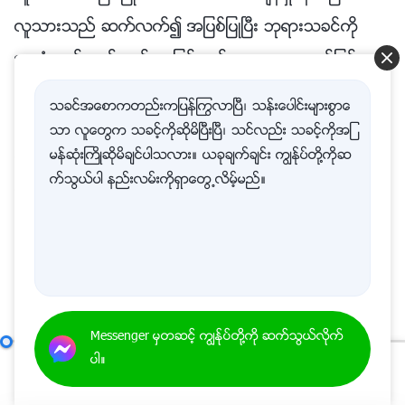
လူသားသည္ ဆက္လက္၍ အျပစ္ျပဳၿပီး ဘုရားသခင္ကို
အာခံသည္။ ဤသည္မွာ ျငင္းဆန္မရေသာ အခ်က္ျဖစ္သ
ည္။ ထို႔ေၾကာင့္ ဘုရားသခင္က လူသား၏ အျပစ္ျပဳေသာ
သခင္အေစာကတည္းကျပန္ႂကြလာၿပီ၊ သန္းေပါင္းမ်ားစြာေ
သဘာဝအား သန႔္စင္ျခင္းအမႈ ျပဳရန္အတြက္ ဒုတိယအႀကိမ္
သာ လူေတြက သခင့္ကိုဆိုမိၿပီးၿပီ၊ သင္လည္း သခင့္ကိုအျ
လူ႔ဇာတိခံယူခဲ့သည္။ ဆိုလိုသည္မွာ ဘုရားသခင္သည္
မန္ဆုံးႀကိဳဆိုမိခ်င္ပါသလား။ ယခုခ်က္ခ်င္း ကြၽန္ုပ္တို႔ကိုဆ
က္သြယ္ပါ နည္းလမ္းကိုရွာေတြ႕လိမ့္မည္။
လူသား၏ ေဖာက္ျပန္ပ်က္စီးေသာ စိတ္သေဘာထားကို
သန႔္စင္ေပးရန္အတြက္ လူသားကို တရားစီရင္ၿပီး ျပစ္တင္
ဆုံးမသည္။ ဘုရားသခင္ လူ႔ဇာတိခံသည့္ ပထမအႀကိမ္တြင္
သူသည္ လူသားမ်ိဳးႏြယ္၏ အျပစ္မ်ားအတြက္ ကားစင္တင္
ခံခဲ့သည္။ လူသားမ်ိဳးႏြယ္ကို ေ႐ြးႏုတ္ခဲ့သည္။ ၿပီးလွ်င္
Messenger မွတဆင့္ ကြၽန္ုပ္တို႔ကို ဆက္သြယ္လိုက္
လူသားက ဘုရားသခင္ေရွ႕ေမွာက္သို႔ ျပန္လာခဲ့သည္။
ေလာကီဆင္းရဲဒုကၡကို ဘုရားသခင္ ျမည္းစမ္းျခင္း၏ အဓိပၸာယ္
ပါ။
ဘုရားသခင္ လူ႔ဇာတိခံသည့္ ဒုတိယအႀကိမ္တြင္ သူသည္
00:00
57:41