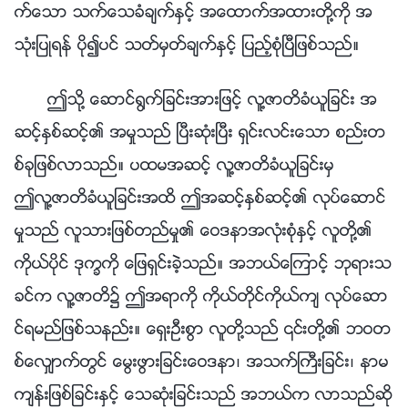
က္ေသာ သက္ေသခံခ်က္ႏွင့္ အေထာက္အထားတို႔ကို အ
သုံးျပဳရန္ ပို၍ပင္ သတ္မွတ္ခ်က္ႏွင့္ ျပည့္စုံၿပီျဖစ္သည္။
ဤသို႔ ေဆာင္႐ြက္ျခင္းအားျဖင့္ လူ႔ဇာတိခံယူျခင္း အ
ဆင့္ႏွစ္ဆင့္၏ အမႈသည္ ၿပီးဆုံးၿပီး ရွင္းလင္းေသာ စည္းတ
စ္ခုျဖစ္လာသည္။ ပထမအဆင့္ လူ႔ဇာတိခံယူျခင္းမွ
ဤလူ႔ဇာတိခံယူျခင္းအထိ ဤအဆင့္ႏွစ္ဆင့္၏ လုပ္ေဆာင္
မႈသည္ လူသားျဖစ္တည္မႈ၏ ေဝဒနာအလုံးစုံႏွင့္ လူတို႔၏
ကိုယ္ပိုင္ ဒုကၡကို ေျဖရွင္းခဲ့သည္။ အဘယ္ေၾကာင့္ ဘုရားသ
ခင္က လူ႔ဇာတိ၌ ဤအရာကို ကိုယ္တိုင္ကိုယ္က် လုပ္ေဆာ
င္ရမည္ျဖစ္သနည္း။ ေရွးဦးစြာ လူတို႔သည္ ၎တို႔၏ ဘဝတ
စ္ေလွ်ာက္တြင္ ေမြးဖြားျခင္းေဝဒနာ၊ အသက္ႀကီးျခင္း၊ နာမ
က်န္းျဖစ္ျခင္းႏွင့္ ေသဆုံးျခင္းသည္ အဘယ္က လာသည္ဆို