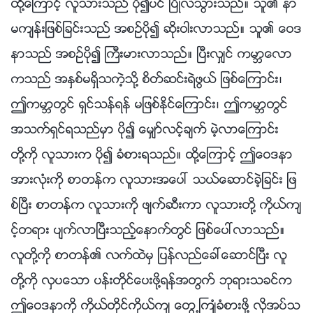
ထို႔ေၾကာင့္ လူသားသည္ ပို၍ပင္ ၿပိဳလဲသြားသည္။ သူ၏ နာ
မက်န္းျဖစ္ျခင္းသည္ အစဥ္ပို၍ ဆိုးဝါးလာသည္။ သူ၏ ေဝဒ
နာသည္ အစဥ္ပို၍ ႀကီးမားလာသည္။ ၿပီးလွ်င္ ကမာၻေလာ
ကသည္ အႏွစ္မရွိသကဲ့သို႔ စိတ္ဆင္းရဲဖြယ္ ျဖစ္ေၾကာင္း၊
ဤကမာၻတြင္ ရွင္သန္ရန္ မျဖစ္ႏိုင္ေၾကာင္း၊ ဤကမာၻတြင္
အသက္ရွင္ရသည္မွာ ပို၍ ေမွ်ာ္လင့္ခ်က္ မဲ့လာေၾကာင္း
တို႔ကို လူသားက ပို၍ ခံစားရသည္။ ထို႔ေၾကာင့္ ဤေဝဒနာ
အားလုံးကို စာတန္က လူသားအေပၚ သယ္ေဆာင္ခဲ့ျခင္း ျဖ
စ္ၿပီး စာတန္က လူသားကို ဖ်က္ဆီးကာ လူသားတို႔ ကိုယ္က်
င့္တရား ပ်က္လာၿပီးသည့္ေနာက္တြင္ ျဖစ္ေပၚလာသည္။
လူတို႔ကို စာတန္၏ လက္ထဲမွ ျပန္လည္ေခၚေဆာင္ၿပီး လူ
တို႔ကို လွပေသာ ပန္းတိုင္ေပးဖို႔ရန္အတြက္ ဘုရားသခင္က
ဤေဝဒနာကို ကိုယ္တိုင္ကိုယ္က် ေတြ႕ႀကဳံခံစားဖို႔ လိုအပ္သ