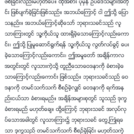
ဖစ္ျခင္းလည္းမဟုတ္ေပ။ ထိုအစား ပုံမွန္ ဥပေဒသမ်ားအတို
င္း ျဖစ္ပ်က္ခဲ့ျခင္းျဖစ္သည္။ အဘယ္ေၾကာင့္ ငါ ဤသို႔ ေျပာ
သနည္း။ အဘယ္ေၾကာင့္ဆိုေသာ္ ဘုရားသခင္သည္ လူ
သားၾကားတြင္ သူ႔ကိုယ္သူ ထားရွိခဲ့ေသာေၾကာင့္လည္းေကာ
င္း၊ ဤသို႔ ျပဳမူေဆာင္႐ြက္ရန္ သူ႔ကိုယ္သူ လြတ္လပ္ခြင့္ ေပး
ခဲ့ေသာေၾကာင့္လည္းေကာင္း၊ ဤအမႈေတာ္ အခ်ိန္ကာလ
အတြင္းတြင္ လူသားကဲ့သို႔ တူညီေသာေဝဒနာကို ခံစားခဲ့ေ
သာေၾကာင့္လည္းေကာင္း ျဖစ္သည္။ ဘုရားသခင္သည္ ေဝ
ဒနာကို တမင္သက္သက္ စီစဥ္ခဲ့လွ်င္ ေဝဒနာကို ရက္အန
ည္းငယ္သာ ခံစားရမည္။ အခ်ိန္အမ်ားစုတြင္ သူသည္ ဒုကၡ
ခံစားရမည္ မဟုတ္ေခ်။ ထို႔ေၾကာင့္ ဘုရားသခင္ အလုပ္လု
ပ္ေသာအခါတြင္ လူသားၾကား၌ ဘုရားသခင္ ေတြ႕ႀကဳံရေ
သာ ဒုကၡသည္ တမင္သက္သက္ စီစဥ္ခဲ့ျခင္း မဟုတ္သကဲ့