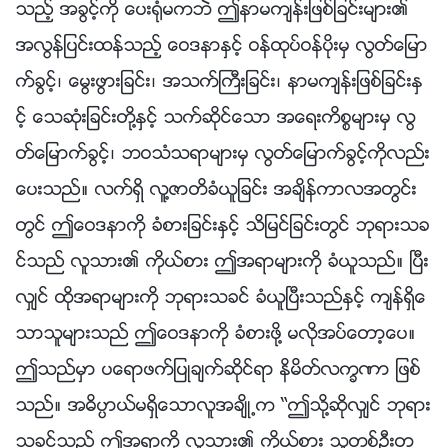
သည့္ အခြင့္ကို ေပး႐ုံမကဘဲ ဤနာမက်န္းျဖစ္ျခင္းမ်ား၏
အလြန္ျပင္းထန္သည့္ ေဝဒနာႏွင့္ ဝန္ထုပ္ဝန္ပိုးမွ လြတ္ေျမာ
က္ခြင့္၊ ေမြးဖြားျခင္း၊ အသက္ႀကီးျခင္း၊ နာမက်န္းျဖစ္ျခင္းႏွ
င့္ ေသဆုံးျခင္းတို႔ႏွင့္ သက္ဆိုင္ေသာ အေရးကိစၥမ်ားမွ လြ
တ္ေျမာက္ခြင့္၊ ဘဝသံသရာမ်ားမွ လြတ္ေျမာက္ခြင့္ကိုလည္း
ေပးသည္။ လက္ရွိ လူ႔ဇာတိခံယူျခင္း အခ်ိန္ကာလအတြင္း
တြင္ ဤေဝဒနာကို ခံစားျခင္းႏွင့္ သိျမင္ျခင္းတြင္ ဘုရားသခ
င္သည္ လူသား၏ ကိုယ္စား ဤအရာမ်ားကို ခံယူသည္။ ၿပီး
လွ်င္ ထိုအရာမ်ားကို ဘုရားသခင္ ခံယူၿပီးသည္ႏွင့္ က်န္ရွိေ
သာသူမ်ားသည္ ဤေဝဒနာကို ခံစားဖို႔ မလိုအပ္ေတာ့ေပ။
ဤသည္မွာ ပေရာဖက္ျပဳခ်က္ဆိုင္ရာ နိမိတ္လကၡဏာ ျဖစ္
သည္။ အဓိပၸာယ္မရွိေသာလူအခ်ိဳ႕က “ဤသို႔ဆိုလွ်င္ ဘုရား
သခင္သည္ ဤအရာကို လူသား၏ ကိုယ္စား သူတစ္ဦးတ