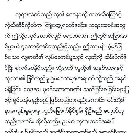
ဘုရားသခင္သည္ လူ၏ ေဝဒနာကို အဘယ္ေၾကာင့္
ကိုယ္တိုင္ကိုယ္က် ႀကဳံေတြ႕ရမည္နည္း။ ဘုရားသခင္အတြ
က္ ဤသို႔မလုပ္ေဆာင္လွ်င္ မရသေလာ။ ဤတြင္ အျခားအ
ဓိပၸာယ္ ရႈေထာင့္တစ္ခုလည္းရွိသည္။ ဤသာမန္၊ ပုံမွန္ျဖ
စ္ေသာ လူ႔ဇာတိ၏ လုပ္ေဆာင္မႈသည္ လူတို႔ကို သိမ္းပိုက္ႏို
င္ၿပီး စုံလင္ေစႏိုင္သည္။ သို႔ေသာ္ လူတို႔၏ အႏွစ္သာရႏွင့္
လူသား၏ ျဖစ္တည္မႈ ဥပေဒသမ်ားအရ ၎တို႔သည္ အႏွစ္
မရွိျခင္း၊ ေဝဒနာ၊ ပူပင္ေသာကဒဏ္၊ သက္ျပင္းခ်ျခင္းမ်ားျ
ဖင့္ ရွင္သန္ေနဦးမည္ ျဖစ္သည္ဟုလည္းေကာင္း၊ ၎တို႔၏
နာမက်န္းမႈမ်ားမွ လြတ္ေျမာက္ႏိုင္စြမ္း ရွိဦးမည္ မဟုတ္ဟု
လည္းေကာင္း ဆိုလိုသည္။ ဥပမာ ဘုရားသခင္အေပၚ
သင္၏ ခ်စ္ျခင္းသည္ အတိုင္းအတာတစ္ခုသို႔ ေရာက္ရွိသြား