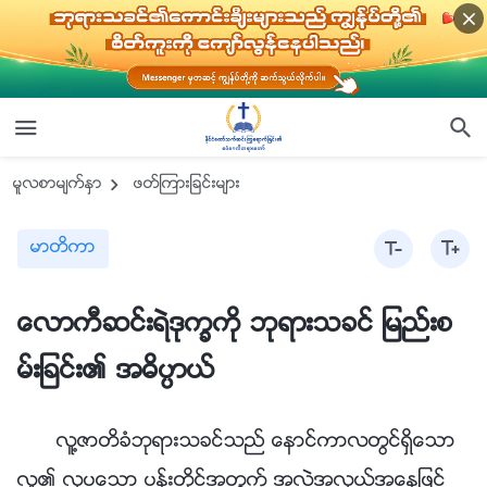
မူလစာမ်က္ႏွာ
ဖတ္ၾကားျခင္းမ်ား
မာတိကာ
ေလာကီဆင္းရဲဒုကၡကို ဘုရားသခင္ ျမည္းစ
မ္းျခင္း၏ အဓိပၸာယ္
လူ႔ဇာတိခံဘုရားသခင္သည္ ေနာင္ကာလတြင္ရွိေသာ
လူ၏ လွပေသာ ပန္းတိုင္အတြက္ အလဲအလွယ္အေနျဖင့္