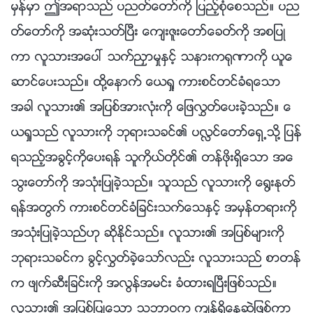
မွန္မွာ ဤအရာသည္ ပညတ္ေတာ္ကို ျပည့္စုံေစသည္။ ပည
တ္ေတာ္ကို အဆုံးသတ္ၿပီး ေက်းဇူးေတာ္ေခတ္ကို အစျပဳ
ကာ လူသားအေပၚ သက္ညႇာမႈႏွင့္ သနားက႐ုဏာကို ယူေ
ဆာင္ေပးသည္။ ထို႔ေနာက္ ေယရႈ ကားစင္တင္ခံရေသာ
အခါ လူသား၏ အျပစ္အားလုံးကို ေျဖလႊတ္ေပးခဲ့သည္။ ေ
ယရႈသည္ လူသားကို ဘုရားသခင္၏ ပလႅင္ေတာ္ေရွ႕သို႔ ျပန္
ရသည့္အခြင့္ကိုေပးရန္ သူကိုယ္တိုင္၏ တန္ဖိုးရွိေသာ အေ
သြးေတာ္ကို အသုံးျပဳခဲ့သည္။ သူသည္ လူသားကို ေ႐ြးႏုတ္
ရန္အတြက္ ကားစင္တင္ခံျခင္းသက္ေသႏွင့္ အမွန္တရားကို
အသုံးျပဳခဲ့သည္ဟု ဆိုႏိုင္သည္။ လူသား၏ အျပစ္မ်ားကို
ဘုရားသခင္က ခြင့္လႊတ္ခဲ့ေသာ္လည္း လူသားသည္ စာတန္
က ဖ်က္ဆီးျခင္းကို အလြန္အမင္း ခံထားရၿပီးျဖစ္သည္။
လူသား၏ အျပစ္ျပဳေသာ သဘာဝက က်န္ရွိေနဆဲျဖစ္ကာ