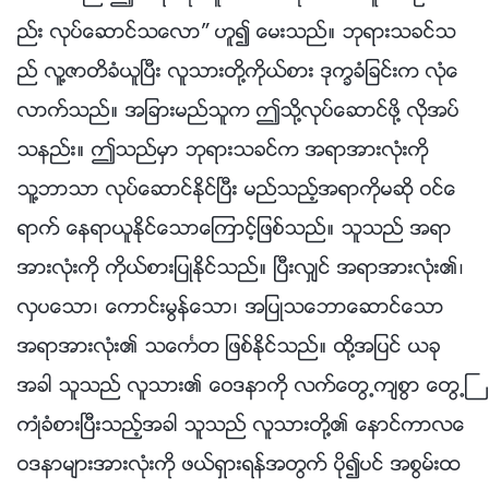
ည္း လုပ္ေဆာင္သေလာ” ဟူ၍ ေမးသည္။ ဘုရားသခင္သ
ည္ လူ႔ဇာတိခံယူၿပီး လူသားတို႔ကိုယ္စား ဒုကၡခံျခင္းက လုံေ
လာက္သည္။ အျခားမည္သူက ဤသို႔လုပ္ေဆာင္ဖို႔ လိုအပ္
သနည္း။ ဤသည္မွာ ဘုရားသခင္က အရာအားလုံးကို
သူ႔ဘာသာ လုပ္ေဆာင္ႏိုင္ၿပီး မည္သည့္အရာကိုမဆို ဝင္ေ
ရာက္ ေနရာယူႏိုင္ေသာေၾကာင့္ျဖစ္သည္။ သူသည္ အရာ
အားလုံးကို ကိုယ္စားျပဳႏိုင္သည္။ ၿပီးလွ်င္ အရာအားလုံး၏၊
လွပေသာ၊ ေကာင္းမြန္ေသာ၊ အျပဳသေဘာေဆာင္ေသာ
အရာအားလုံး၏ သေကၤတ ျဖစ္ႏိုင္သည္။ ထို႔အျပင္ ယခု
အခါ သူသည္ လူသား၏ ေဝဒနာကို လက္ေတြ႕က်စြာ ေတြ႕ႀ
ကဳံခံစားၿပီးသည့္အခါ သူသည္ လူသားတို႔၏ ေနာင္ကာလေ
ဝဒနာမ်ားအားလုံးကို ဖယ္ရွားရန္အတြက္ ပို၍ပင္ အစြမ္းထ