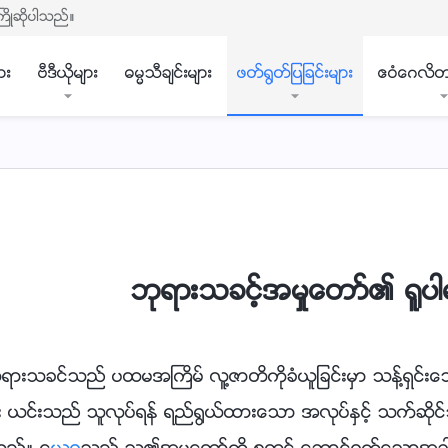
ႀကိဳဆိုပါသည္။
ား
ဗီဒီယိုမ်ား
ဓမၼသီခ်င္းမ်ား
ဖတ္႐ြတ္ျပျခင္းမ်ား
ဧဝံေဂလိတ
ဘုရားသခင့္အမႈေတာ္၏ ႐ူပါ႐
ရားသခင္သည္ ပထမအႀကိမ္ လူ႔ဇာတိကိုခံယူျခင္းမွာ သန္႔ရွင္းေသ
္ၿပီး ယင္းသည္ သူလုပ္ရန္ ရည္႐ြယ္ထားေသာ အလုပ္ႏွင့္ သက္ဆ