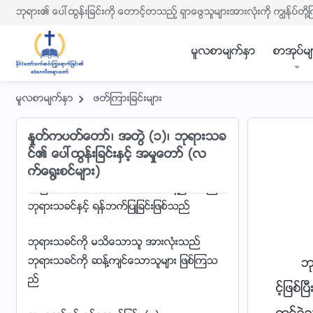
တန္၏အလုပ္
ဘုရား၏ ေပၚထြန္းျခင္းကို ေတာင့္တသည့္ ရွာေဖြသူမ်ားအားလုံးကို ကြၽန္ုပ္တို႔
သမၼာတရားကို လက္ေတြ႕မလုပ္ေဆာင္ေသာသူ
မူလစာမ်က္ႏွာ
စာအုပ္မ်
မ်ားကို သတိေပးခ်က္
သင္သည္ ဘုရားသခင္ထံ သင္၏ကိုးကြယ္ဆည္း
မူလစာမ်က္ႏွာ
ဖတ္ၾကားျခင္းမ်ား
ကပ္ျခင္းကို ထိန္းသိမ္းသင့္သည္
ႏႈတ္ကပတ္ေတာ္၊ အတြဲ (၁)၊ ဘုရားသခ
သင္သက္ဝင္လႈပ္ရွားလာၿပီေလာ
င္၏ ေပၚထြန္းျခင္းႏွင့္ အမႈေတာ္ (လ
က္ေ႐ြးစင္မ်ား)
မေျပာင္းလဲေသာ စိတ္သေဘာထား ရွိျခင္းသည္
ဘုရားသခင္ႏွင့္ ရန္ဘက္ျပဳျခင္းျဖစ္သည္
ဘုရားသခင္ကို မသိေသာသူ အားလုံးသည္
ဘုရားသခင္ကို ဆန႔္က်င္ေသာသူမ်ား ျဖစ္ၾကသ
ဘု
ည္
င့္ျဖစ