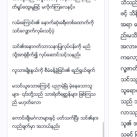
သိသည္
တ္ရႈပ္ေထြးမႈျဖင့္ မလိုက္ၾကေလႏွင့္။
ဖင့္ သ
လမ္းေၾကာင္း၏ ေနာက္ဆုံးခရီးတစ္ေထာက္ကို
အရာ ေျ
သင္ေလွ်ာက္လွမ္းသင့္ပုံ
ည္းမသ
အလားတူ
သင္၏အနာဂတ္သာသနာျပဳလုပ္ငန္းကို မည္
သို႔အာ႐ုံစိုက္၍ လုပ္ေဆာင္သင့္သနည္း
ကေလာ့
လူ႔ဇာတိ
လူသားမ်ိဳးႏြယ္ကို စီမံခန္႔ခြဲျခင္း၏ ရည္႐ြယ္ခ်က္
သင္သည္
မသင္ယူေသာေၾကာင့္ ပညာမဲ့ၿမဲ မဲ့ေနေသာသူ
သူေရာက္
မ်ား- ၎တို႔သည္ သားရဲတိရစာၦန္မ်ား ျဖစ္ၾကသ
သည္ သူ
ည္ မဟုတ္ေလာ
လာသည့္
ေကာင္းခ်ီးမဂၤလာမ်ားႏွင့္ ပတ္သက္ၿပီး သင္၏နား
သူ၏ အလ
လည္ခ်က္မွာ အဘယ္နည္း
သခင္ 