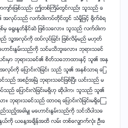
ာ္းျဖစ္သည္၊ ဤတစ္ႀကိမ္တြင္လည္း သူသည္ ေ
ုပ္သည္ လက္ဝါးကပ္တိုင္တြင္ သံမႈိျဖင့္ ႐ိုက္ခံရ
ပစ္မွ ေ႐ြးႏႈတ္ႏိုင္ဆဲ ျဖစ္သေလာ။ သူသည္ လက္ဝါးက
သည္ သူ႔အလုပ္ကို ထပ္လုပ္ျခင္း ျဖစ္လိမ့္မည္ မဟုတ္
မေဟာင္းႏြမ္းသည္ကို သင္မသိဘူးေလာ။ ဘုရားသခင္
္း ယင္းမွာ ဘုရားသခင္၏ စိတ္သေဘာထားႏွင့္ သူ၏ အႏွ
့္ အလုပ္ကို ေျပာင္းလဲျခင္း သည္ သူ၏ အႏွစ္သာရ ေျ
ခင္သည္ အစဥ္အၿမဲ ဘုရားသခင္ျဖစ္ၿပီး ယင္းသည္ မ
ည္ ေျပာင္းလဲျခင္းမရွိဟု ဆိုပါက၊ သူသည္ သူ၏
မည္ေလာ။ ဘုရားသခင္သည္ ထာဝရ ေျပာင္းလဲျခင္းမရွိေၾ
ည္သည့္အခါမွ် မေဟာင္းႏြမ္းသည္ကို သင္သိပါသေ
္ကို ယေန႔အခ်ိန္အထိ လမ္း တစ္ေလွ်ာက္လုံး ဦးေ