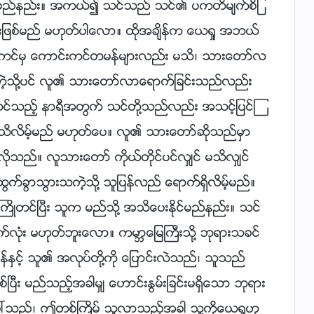
ိုင္မည္နည္း။ အကယ္၍ သင္သည္ သင္၏ ပကတိမ်က္စိျ
်ည္းႏွီးျဖစ္မည္ မဟုတ္ပါေလာ။ ထိုအခ်ိန္က ေယရႈ အဘယ္
ကာင္းကင္မွ ေကာင္းကင္တမန္မ်ားလည္း မသိ၊ သားေတာ္လ
ကဲ့သို႔ပင္ လူ၏ သားေတာ္လာေရာက္ျခင္းသည္လည္း
ထင္သည့္ နာရီအတြက္ သင္တို႔သည္လည္း အသင့္ျပင္ၾ
သိလိမ့္မည္ မဟုတ္ေပ။ လူ၏ သားေတာ္ဆိုသည္မွာ
ိုလိုသည္။ လူသားေတာ္ ကိုယ္တိုင္ပင္လွ်င္ မသိလွ်င္
ြက္ခြာသြားသကဲ့သို႔ သူျပန္လည္ ေရာက္ရွိလိမ့္မည္။
ို ႀကိဳတင္ၿပီး သူက မည္သို႔ အသိေပးႏိုင္မည္နည္း။ သင္
က္လုံး မဟုတ္ဘူးေလာ။ ကမာၻေျမႀကီးသို႔ ဘုရားသခင္
င့္ သူ၏ အလုပ္တို႔ကို ေျပာင္းလဲသည္၊ သူသည္
း မည္သည့္အခါမွ် ေဟာင္းႏြမ္းျခင္းမရွိေသာ ဘုရား
ခၚသည္၊ ဤတစ္ႀကိမ္ သူလာသည့္အခါ သူ႔ကိုေယရႈဟု