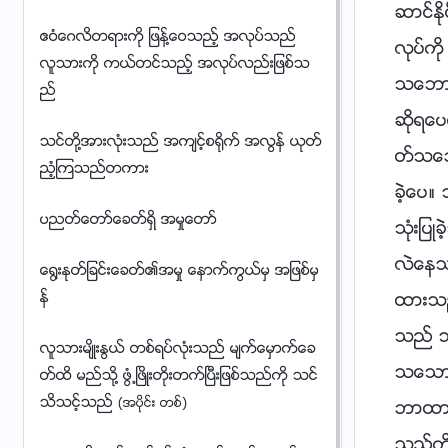
ဆာင္ႏိ
ဧဝံေဂလိတရားကို ျဖန႔္ေဝသည့္ အလုပ္သည္
လုပ္ကို
လူသားကို ကယ္တင္သည့္ အလုပ္လည္းျဖစ္သ
သေဘာထ
ည္
ဆိုရေ
သင္တို႔အားလုံးသည္ အက်င့္စ႐ိုက္ အလြန္ ယုတ္
တ္သေဘာ
ညံ့ၾကသည္တကား
ခဲ့ေပ။
ပညတ္ေတာ္ေခတ္ရွိ အမႈေတာ္
သုံးျပ
လဲေနသည
ေ႐ြးႏုတ္ျခင္းေခတ္၏အမႈ ေနာက္ကြယ္မွ အျဖစ္မွ
န္
ထားသည္
သည္ သူ
လူသားမ်ိဳးႏြယ္ တစ္ရပ္လုံးသည္ မ်က္ေမွာက္ေခ
သေသာေ
တ္ထိ မည္သို႔ ဖြံ႕ၿဖိဳးတိုးတက္ၿပီးျဖစ္သည္ကို သင္
သိသင့္သည္
(အပိုင္း တစ္)
ဘာထားမ
သည္ကို