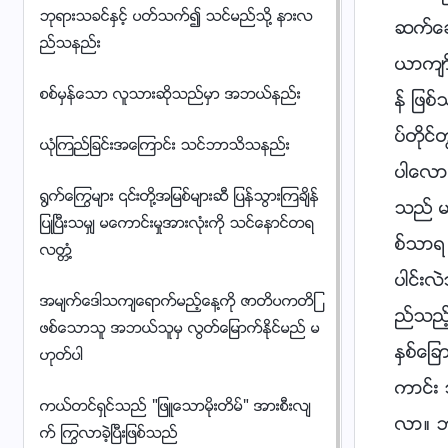
ဘုရားသခင္ႏွင့္ ပတ္သက္၍ သင္မည္သို႔ နားလ
ဆက္ေခ
ည္သနည္း
ယာက်ာ္
စစ္မွန္ေသာ လူသားဆိုသည္မွာ အဘယ္နည္း
န္ ျဖစ
ပ္တိုင္
ယုံၾကည္ျခင္းအေၾကာင္း သင္ဘာသိသနည္း
ပါေလာ။
႐ြက္ေႂကြမ်ား ၎တို႔အျမစ္မ်ားဆီ ျပန္သြားၾကခ်ိန္
သည္ မေ
ျပဳၿပီးသမွ် မေကာင္းမႈအားလုံးကို သင္ေနာင္တရ
စ္သာရ 
လတၱံ့
ပာင္းလ
အမ်က္ေဒါသက်ေရာက္မည့္ေန႔ကို ဇာတိပကတိျ
ည္သည္
ဖစ္ေသာသူ အဘယ္သူမွ လြတ္ေျမာက္ႏိုင္မည္ မ
ႏွစ္ေျ
ဟုတ္ပါ
ကာင္း 
ကယ္တင္ရွင္သည္ "ျဖဴေသာမိုးတိမ္" အားစီးလ်
လာ။ ဘု
က္ ႂကြလာခဲ့ၿပီးျဖစ္သည္