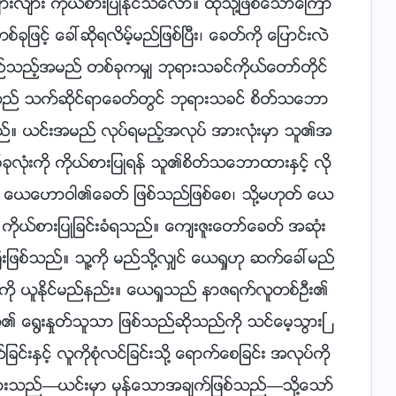
်ား ကိုယ္စားျပဳႏိုင္သေလာ။ ထိုသို႔ျဖစ္ေသာေၾကာ
င့္ ေခၚဆိုရလိမ့္မည္ျဖစ္ၿပီး၊ ေခတ္ကို ေျပာင္းလဲ
 မည္သည့္အမည္ တစ္ခုကမွ် ဘုရားသခင္ကိုယ္ေတာ္တိုင္
်င္းသည္ သက္ဆိုင္ရာေခတ္တြင္ ဘုရားသခင္ စိတ္သေဘာ
္သည္။ ယင္းအမည္ လုပ္ရမည့္အလုပ္ အားလုံးမွာ သူ၏အ
ခုလုံးကို ကိုယ္စားျပဳရန္ သူ၏စိတ္သေဘာထားႏွင့္ လို
ည္။ ေယေဟာဝါ၏ေခတ္ ျဖစ္သည္ျဖစ္ေစ၊ သို႔မဟုတ္ ေယ
ကိုယ္စားျပဳျခင္းခံရသည္။ ေက်းဇူးေတာ္ေခတ္ အဆုံး
းျဖစ္သည္။ သူ႔ကို မည္သို႔လွ်င္ ေယရႈဟု ဆက္ေခၚမည္
ာန္ကို ယူႏိုင္မည္နည္း။ ေယရႈသည္ နာဇရက္လူတစ္ဦး၏
ယ္၏ ေ႐ြးႏႈတ္သူသာ ျဖစ္သည္ဆိုသည္ကို သင္ေမ့သြားၿ
ႏွင့္ လူကိုစုံလင္ျခင္းသို႔ ေရာက္ေစျခင္း အလုပ္ကို
ြာသြားသည္—ယင္းမွာ မွန္ေသာအခ်က္ျဖစ္သည္—သို႔ေသာ္