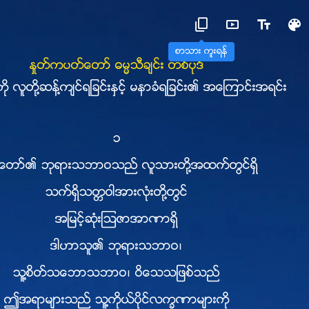
စာသား ကူးရန္
ႏႈတ္ကပတ္ေတာ္ ဓမၼသီခ်င္း တစ္ပုဒ္
ု လူတို႔ဆန႔္က်င္ရျခင္းႏွင့္ မနာခံရျခင္း၏ အေၾကာင္းအရင္း
၁
္ေတာ္၏ ဘုရားသဘာဝသည္ လူသားတို႔အထက္တြင္ရွိ
သက္ရွိသတၱဝါအားလုံးတို႔တြင္
အျမင့္ဆုံးၾသဇာအာဏာရွိ
ဒါဟာသူ၏ ဘုရားသဘာဝ၊
သူ႔စိတ္သေဘာသဘာဝ၊ ဝိေသသျဖစ္သည္
ဤအရာမ်ားသည္ သူ႔ကိုယ္ပိုင္လကၡဏာမ်ားကို