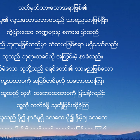
သတ္မွတ္ထားေသာအရာျဖစ္၏
သူ၏ လူ႔သေဘာသဘာဝသည္ သာမညသာျဖစ္ၿပီး၊
ကြဲျပားေသာ က႑မ်ားမွ စကားေျပာသည္
္ ဘုရားျဖစ္သည္မွာ သံသယျဖစ္စရာ မရွိေသာ္လည္း
သူသည္ ဘုရားသခင္ကို အႂကြင္းမဲ့ နာခံသည္။
ုက္မဲေသာ သူတို႔သည္ ခရစ္ေတာ္၏ သာမညျဖစ္ေသာ
လူ႔သဘာဝကို အျပစ္တစ္ခုလို သေဘာထားၾက။
သူသည္ သူ၏ သေဘာသဘာဝကို ျပသခဲ့လည္း
သူ႔ကို လက္ခံဖို႔ သူတို႔ျငင္းဆိုခဲ့ၾက
သူသည္ ပို၍ နာခံမႈရွိ ေလေလ ပို၍ ႏွိမ့္ခ် ေလေလ
သူ႔အေပၚ ပို၍ သူတို႔သည္ အထင္အျမင္ေသးၾက၏