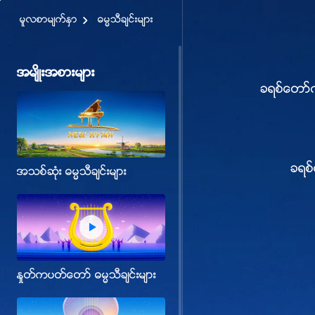
မူလစာမ်က္ႏွာ
ဓမၼသီခ်င္းမ်ား
အမ်ိဳးအစားမ်ား
ခရစ္ေတာ္ကိ
ခရစ
အသစ္ဆုံး ဓမၼသီခ်င္းမ်ား
ႏႈတ္ကပတ္ေတာ္ ဓမၼသီခ်င္းမ်ား