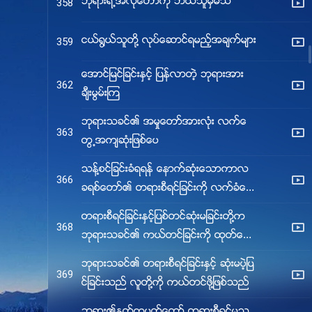
ဘုရားရဲ႕အလိုေတာ္ကို ဘယ္သူမွမသိ
358
ငယ္႐ြယ္သူတို႔ လုပ္ေဆာင္ရမည့္အခ်က္မ်ား
359
ေအာင္ျမင္ျခင္းႏွင့္ ျပန္လာတဲ့ ဘုရားအား
362
ခ်ီးမြမ္းၾက
ဘုရားသခင္၏ အမႈေတာ္အားလုံး လက္ေ
363
တြ႕အက်ဆုံးျဖစ္ေပ
သန႔္စင္ျခင္းခံရရန္ ေနာက္ဆုံးေသာကာလ
366
ခရစ္ေတာ္၏ တရားစီရင္ျခင္းကို လက္ခံေ
လာ့
တရားစီရင္ျခင္းႏွင့္ျပစ္တင္ဆုံးမျခင္းတို႔က
368
ဘုရားသခင္၏ ကယ္တင္ျခင္းကို ထုတ္ေဖာ္ျ
ပ
ဘုရားသခင္၏ တရားစီရင္ျခင္းႏွင့္ ဆုံးမပဲ့ျပ
369
င္ျခင္းသည္ လူတို႔ကို ကယ္တင္ဖို႔ျဖစ္သည္
ဘုရား၏ႏူတ္ကပတ္ေတာ္ တရားစီရင္မႈသ