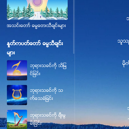
အသင္းေတာ္ ဓမၼေတးသီခ်င္းမ်ား
သူသည
ႏႈတ္ကပတ္ေတာ္ ဓမၼသီခ်င္း
မ်ား
မိ
ဘုရားသခင္ကို သိျမ
င္ျခင္း
ဘုရားသခင္ကို သ
က္ေသခံျခင္း
ဘုရားသခင္ကို ခ်ီးမြ
မ္းျခင္း