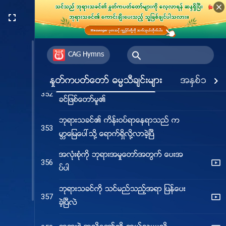
ဘုရားသခင္၏ရယူျခင္းကို ခံရသူတို႔သည္
347
ထာဝရေကာင္းခ်ီးမ်ားကို ေမြ႕ေလ်ာ္ရလိမ့္မ
ည္
“ကယ္တင္ရွင္ ေယရႈ” ေကာင္းကင္မွ ဆင္းႂ
CAG Hymns
350
ကြသည္ကို လူသားက မည္သို႔ ျမင္ရမည္န
ည္း
ႏႈတ္ကပတ္ေတာ္ ဓမၼသီခ်င္းမ်ား
အႏွစ္သက္ဆု
ဘုရားသခင္သည္ ဖန္ဆင္းခံအားလုံး၏ သ
352
ခင္ျဖစ္ေတာ္မူ၏
ဘုရားသခင္၏ ကိန္းဝပ္ရာေနရာသည္ က
353
မာၻေျမေပၚသို႔ ေရာက္ရွိလို႔လာခဲ့ၿပီ
အလုံးစုံကို ဘုရားအမႈေတာ္အတြက္ ေပးအ
356
ပ္ပါ
ဘုရားသခင္ကို သင္မည္သည့္အရာ ျပန္ေပး
357
ခဲ့ၿပီလဲ