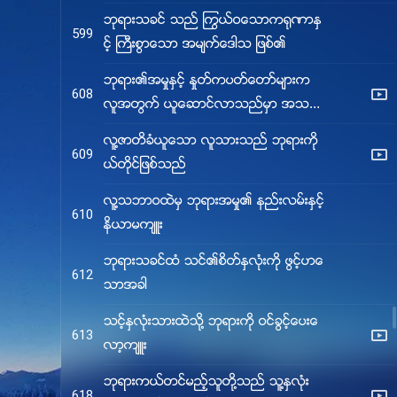
ဘုရားသခင္ သည္ ႂကြယ္ဝေသာက႐ုဏာႏွ
599
င့္ ႀကီးစြာေသာ အမ်က္ေဒါသ ျဖစ္၏
ဘုရား၏အမႈႏွင့္ ႏႈတ္ကပတ္ေတာ္မ်ားက
608
လူအတြက္ ယူေဆာင္လာသည္မွာ အသက္
ပင္တည္း
လူ႔ဇာတိခံယူေသာ လူသားသည္ ဘုရားကို
609
ယ္တိုင္ျဖစ္သည္
လူ႔သဘာဝထဲမွ ဘုရားအမႈ၏ နည္းလမ္းႏွင့္
610
နိယာမက်ဴး
ဘုရားသခင္ထံ သင္၏စိတ္ႏွလုံးကို ဖြင့္ဟေ
612
သာအခါ
သင့္ႏွလုံးသားထဲသို႔ ဘုရားကို ဝင္ခြင့္ေပးေ
613
လာ့က်ဴး
ဘုရားကယ္တင္မည့္သူတို႔သည္ သူ႔ႏွလုံး
618