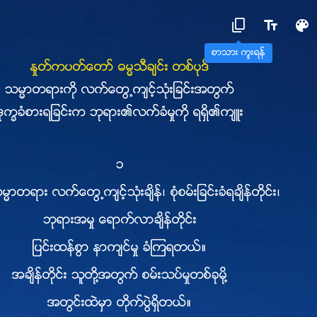
စာသား ကူးရန္
ႏႈတ္ကပတ္ေတာ္ ဓမၼသီခ်င္း တစ္ပုဒ္
သမၼာတရားကို လက္ေတြ႕က်င့္သုံးျခင္းအတြက္
ဒုကၡခံစားရျခင္းက ဘုရား၏လက္ခံမႈကို ရရွိ၏က်ဴး
၁
မၼာတရား လက္ေတြ႕က်င့္သုံးခ်ိန္၊ စုံစမ္းျခင္းခံရခ်ိန္တိုင္း၊
ဘုရားအမႈ ေရာက္လာခ်ိန္တိုင္း
ျပင္းထန္စြာ နာက်င္မႈ ခံၾကရတယ္။
အခ်ိန္တိုင္း သူတို႔အတြက္ စမ္းသပ္မႈတစ္ခုမို႔
အတြင္းထဲမွာ တိုက္ပြဲရွိတယ္။