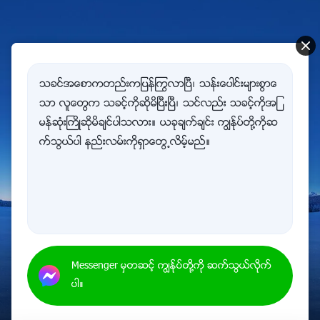
သခင္အေစာကတည္းကျပန္ႂကြလာၿပီ၊ သန္းေပါင္းမ်ားစြာေ
သာ လူေတြက သခင့္ကိုဆိုမိၿပီးၿပီ၊ သင္လည္း သခင့္ကိုအျ
မန္ဆုံးႀကိဳဆိုမိခ်င္ပါသလား။ ယခုခ်က္ခ်င္း ကြၽန္ုပ္တို႔ကိုဆ
က္သြယ္ပါ နည္းလမ္းကိုရွာေတြ႕လိမ့္မည္။
00:00
00:00
Messenger မွတဆင့္ ကြၽန္ုပ္တို႔ကို ဆက္သြယ္လိုက္
ပါ။