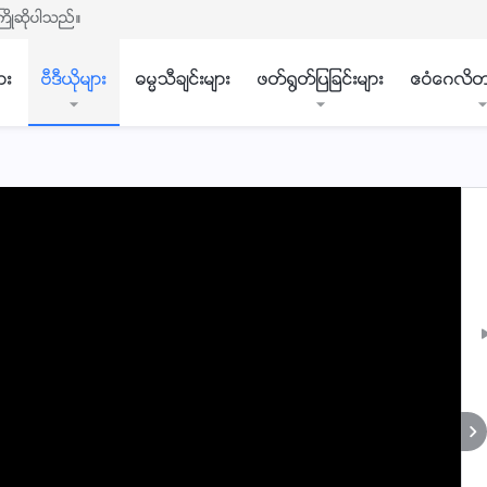
ႀကိဳဆိုပါသည္။
ား
ဗီဒီယိုမ်ား
ဓမၼသီခ်င္းမ်ား
ဖတ္႐ြတ္ျပျခင္းမ်ား
ဧဝံေဂလိတ