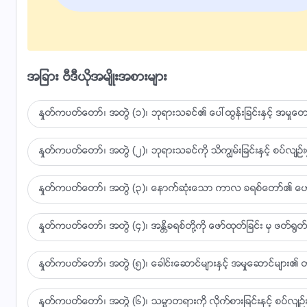
ဘုရားသခင္၏ အႏွစ္သာရမွာ သစၥာႏွင့္ျပည့္ဝသည္၊
သူေျပာသည့္အတိုင္း သူျပဳၿပီး သူျပဳသမွ် ျဖစ္ေျမာက္သည္။
အျခား ဗီဒီယိုအမ်ိဳးအစားမ်ား
လူသားမ်ားအတြက္သူလုပ္ေဆာင္သမွ်တိုင္းသည္စိတ္ရင္းမွန္ျဖ
မိန႔္ႁမြက္ခ်က္မ်ားလုပ္ေဆာင္ျခင္းသက္သက္ကိုသူမျပဳေပ၊
ႏႈတ္ကပတ္ေတာ္၊ အတြဲ (၁)၊ ဘုရားသခင္၏ ေပၚထြန္းျခင္းႏွင့္ အမႈေတာ္
အဖိုးအခသူေပးမည္ဟုဆိုသည့္အခါ၊ အဖိုးအခကိုသူအမွန
ႏႈတ္ကပတ္ေတာ္၊ အတြဲ (၂)၊ ဘုရားသခင္ကို သိကြၽမ္းျခင္းႏွင့္ စပ္လ်ဥ္း၍
လူသားမ်ိဳးႏြယ္၏ဆင္းရဲဒုကၡကို သူတာဝန္ယူၿပီးသူတို႔ကိုယ္စာ
ႏႈတ္ကပတ္ေတာ္၊ အတြဲ (၃)၊ ေနာက္ဆုံးေသာ ကာလ ခရစ္ေတာ္၏ ေဟာေျပ
ဆင္းရဲဒုကၡခံမည္ဟုသူဆိုသည့္အခါ၊
ႏႈတ္ကပတ္ေတာ္၊ အတြဲ (၄)၊ အႏၲိခရစ္တို႔ကို ေဖာ္ထုတ္ျခင္း မွ ဖတ္႐ြတ္ျ
ဤဆင္းရဲဒုကၡကိုကိုယ္တိုင္ကိုယ္က်ခံစားကာေတြ႕ႀကဳံရင္း၊
သူတို႔ၾကားတြင္အသက္ရွင္ဖို႔ သူအမွန္တကယ္ႂကြလာေလသ
ႏႈတ္ကပတ္ေတာ္၊ အတြဲ (၅)၊ ေခါင္းေဆာင္မ်ားႏွင့္ အမႈေဆာင္မ်ား၏ တာ
ထို႔ေနာက္တြင္၊ စၾကၤဝဠာထဲရွိအရာခပ္သိမ္းတို႔သည္ ဘုရားလ
ႏႈတ္ကပတ္ေတာ္၊ အတြဲ (၆)၊ သမၼာတရားကို လိုက္စားျခင္းႏွင့္ စပ္လ်ဥ္း