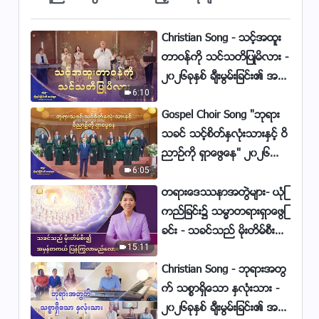
င္၏ဖန္ဆင္းျခင္းအရာခပ္သိမ္းသည္
သူ၏အုပ္စိုးမႈေအာက္သို႔ လာေရာက္
4:43
Christian Song - သင့္အထူး
ရမည္)
တာဝန္ကို သင္သတိျပဳမိလား -
ေတးသီခ်င္း (တိုင္းႏိုင္ငံအားလုံးမွ
၂၀၂၆ခုႏွစ္ ခ်ီးမြမ္းျခင္း၏ အသံ
ဘုရား၏လူမ်ားသည္ သူတို႔၏ခံစား
6:10
မ်ား
ခ်က္မ်ားအား အတူတကြ ေဖာ္ျပၾက
5:15
Gospel Choir Song "ဘုရား
သည္)
သခင္ သင့္စိတ္ႏွလုံးသားႏွင့္ ဝိ
Myanmar Christian Song
(ဘုရား၏အမႈေတာ္မ်ား စၾကဝဠာျပ
ညာဥ္ကို ရွာေဖြေန" ၂၀၂၆ခုႏွစ္
င္က်ယ္ႀကီးအား ျဖည့္ဆည္း)
6:05
ခ်ီးမြမ္းျခင္း၏ အသံမ်ား
3:38
တရားေဒႆနာအတြဲမ်ား- ယုံၾ
Myanmar Christian Song
ကည္ျခင္း၌ သမၼာတရားရွာေဖြျ
(ဘုရား၏ေမတၱာ ကြၽႏု္ပ္ႏွလုံးသား
ခင္း - သခင္သည္ မိုးတိမ္စီး၍
ကို ဝန္းရံ)
4:10
15:11
အမွန္တကယ္ ျပန္ႂကြလာမ
ည္ေလာ။
Christian Song - ဘုရားအတြ
Myanmar Christian Song (ဘုရား
က္ သစၥာရွိေသာ ႏွလုံးသား -
သခင္၏ ခ်စ္ျခင္းေမတၱာသည္ ကြၽန္ု
၂၀၂၆ခုႏွစ္ ခ်ီးမြမ္းျခင္း၏ အသံ
ပ္တို႔အား နီးေစၿပီ)
4:19