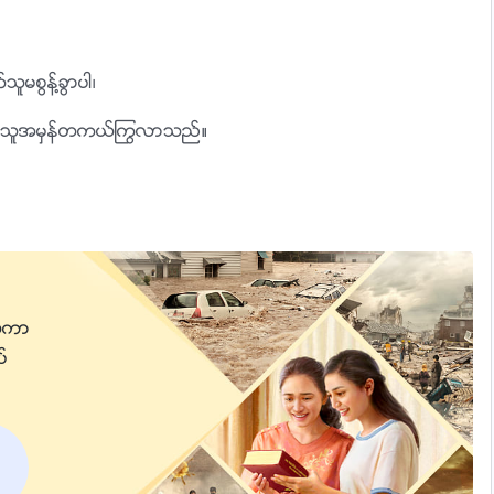
မစြန႔္ခြာပါ၊
းၾကားသူအမွန္တကယ္ႂကြလာသည္။
င္သူကိုယ္တိုင္၏
ေလသည္။
။
းအခတစ္ခုကိုေပးႏိုင္ၾကၿပီး၊
္ကာျ
ပ္
္စားျပဳသည္။
သည္
္ေလသည္။