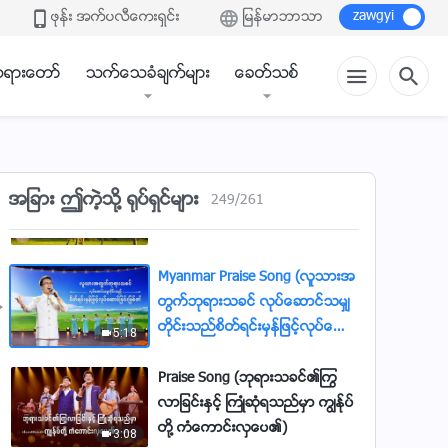
(ဘုရား၏ဆင္းႂကြျခင္းကို ဘယ္သူမွ်
ဖုန္း အက္ပလီေကးရွင္း
ျမန္မာဘာသာ
သတိမျပဳမိ)
4:12
ရားေတာ္
သက္ေသခံခ်က္မ်ား
ေခတ္သစ္
Myanmar Praise Song (အို ဘုရား
သခင္၊ ကိုယ္ေတာ္၏ ခ်စ္ျခင္းေမ
တၱာႏွင့္ ကြၽန္ုပ္ အမွန္တကယ္ မထို
5:08
က္တန္ပါ)
Myanmar Christian Music Video -
အျခား ဤကဲ့သို႔ ႐ုပ္ရွင္မ်ား
249
/
261
ဘုရားဖို႔ ေမတၱာသီခ်င္းမ်ား ဆိုျခင္း
ကြၽန္ုပ္တို႔ မရပ္တန႔္ႏိုင္
4:45
Myanmar Praise Song (လူသားအ
တြက္ဘုရားသခင္ လုပ္ေဆာင္သမွ်
တိုင္းသည္စိတ္ရင္းမွန္ျဖင့္လုပ္ေဆာ
5:18
င္ျခင္းျဖစ္၏)
Praise Song (ဘုရားသခင္၏ႂကြ
လာျခင္းႏွင့္ ႀကဳံဆုံရသည္မွာ ကြၽန္ုပ္
တို႔ ကံေကာင္းလွေပ၏)
3:08