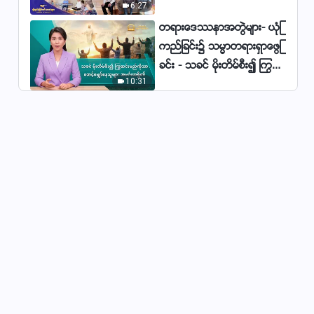
6:27
မ်ား
တရားေဒႆနာအတြဲမ်ား- ယုံၾ
Myanmar Christian Song(ဘဝ သ
ကည္ျခင္း၌ သမၼာတရားရွာေဖြျ
က္ေသ) Christians Love God
ခင္း - သခင္ မိုးတိမ္စီး၍ ႂကြဆ
Unswervingly
6:07
10:31
င္းမည္ကိုသာ ေစာင့္ေမွ်ာ္ေနသူ
Myanmar Christian Song
မ်ား အမဂၤလာရွိ၏
(ဘုရား၏စစ္မွန္ေသာေမတၱာ) |
Music Video
2:55