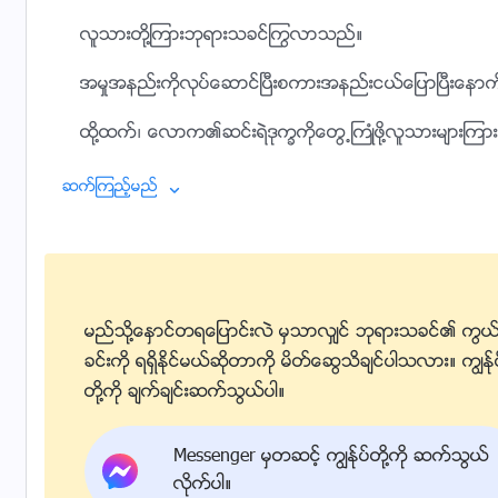
လူသားတို႔ၾကားဘုရားသခင္ႂကြလာသည္။
အမႈအနည္းကိုလုပ္ေဆာင္ၿပီးစကားအနည္းငယ္ေျပာၿပီးေနာက္သူ
ထို႔ထက္၊ ေလာက၏ဆင္းရဲဒုကၡကိုေတြ႕ႀကဳံဖို႔လူသားမ်ာ
လူသားမ်ိဳးႏြယ္အတြက္ခရီးပန္းတိုင္တစ္ခုအတြက္ဖလွယ္ရာတြ
ဆက္ၾကည့္မည္
ဆင္းရဲဒုကၡအေတြ႕အႀကဳံႏွင့္ဆိုင္သည့္အဖိုးအခကိုသူေပး
ဤသည္မွာလက္ေတြ႕က်ေသာအမႈျဖစ္သည္မဟုတ္သေလာ
မိဘမ်ားသည္၎တို႔သားသမီးမ်ားဖို႔အလို႔ငွာေလးနက္ေသာအဖို
မည္သို႔ေႏွာင္တရေျပာင္းလဲ မွသာလွ်င္ ဘုရားသခင္၏ ကြယ
ခင္းကို ရရွိႏိုင္မယ္ဆိုတာကို မိတ္ေဆြသိခ်င္ပါသလား။ ကြၽန္ု
ဤအရာက၎တို႔၏စိတ္ရင္းမွန္ျဖင့္ လုပ္ေဆာင္ျခင္းကိုကိုယ
တို႔ကို ခ်က္ခ်င္းဆက္သြယ္ပါ။
ဟုတ္ေပ၏၊ ဤအရာလုပ္ေဆာင္ျခင္းျဖင့္၊ လူ႔ဇာတိခံဘုရား
Messenger မွတဆင့္ ကြၽန္ုပ္တို႔ကို ဆက္သြယ္
လူသားမ်ိဳးႏြယ္အဖို႔စိတ္ရင္းအမွန္ဆုံးႏွင့္သစၥာအရွိဆုံးျဖစ
လိုက္ပါ။