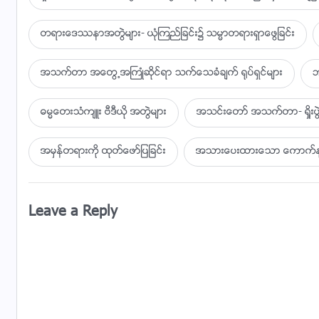
ဘုရားသခင္လုပ္ေဆာင္သည့္အရာအားလုံး လက္ေတြ႕က်သည္တ
တရားေဒႆနာအတြဲမ်ား- ယုံၾကည္ျခင္း၌ သမၼာတရားရွာေဖြျခင္း
ဤသည္မွာအားေကာင္းေသာသက္ေသတစ္ခုျဖစ္သည္။
အသက္တာ အေတြ႕အႀကဳံဆိုင္ရာ သက္ေသခံခ်က္ ႐ုပ္ရွင္မ်ား
လူသားမ်ိဳးႏြယ္သည္အနာဂတ္တြင္ လွပေသာခရီးပန္းတိုင္တစ္ခုရွ
ဘ
က်န္ရွိသူအားလုံးကဘုရားသခင္ကိုခ်ီးမြမ္းၾကလိမ့္မည္၊
ဓမၼေတးသံက်ဴး ဗီဒီယို အတြဲမ်ား
အသင္းေတာ္ အသက္တာ- ရႈိး
ဘုရား၏လုပ္ေဆာင္ခ်က္မ်ားအား
အမွန္တရားကို ထုတ္ေဖာ္ျပျခင္း
အသားေပးထားေသာ ေကာက္ႏုတ္
လူသားမ်ိဳးႏြယ္အတြက္သူ၏ခ်စ္ျခင္းေမတၱာမွ အမွန္လုပ္ေဆာင္
ဘုရား၏အလွတရားႏွင့္ေကာင္းျမတ္မႈအႏွစ္သာရကို
Leave a Reply
သူ၏ဇာတိပကတိ၌လူ႔ဇာတိခံယူျခင္း၏ အေရးပါမႈတြင္ေတြ႕ျမင
သူလုပ္ေဆာင္သမွ်တိုင္းသည္ စိတ္ရင္းမွန္ျဖင့္ လုပ္ေဆာင္ျခ
သူေျပာသမွ်တိုင္းသည္ေလးနက္ၿပီးသစၥာရွိသည္။