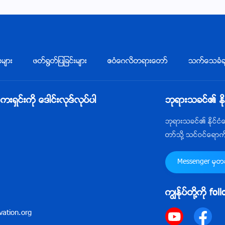
းမ်ား
ဖတ္႐ြတ္ျပျခင္းမ်ား
ဧဝံေဂလိတရားေတာ္
သက္ေသခံခ်
ွင္းကို ေဒါင္းလုဒ္လုပ္ပါ
ဘုရားသခင္၏ ႏိ
ဘုရားသခင္၏ ႏိုင္င
တာ္သို႔ သင္ဝင္ေရာ
Messenger မွတဆင
ကြၽန္ုပ္တို႔ကို fo
ation.org