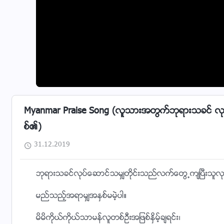
Myanmar Praise Song (လူသားအတြက္ဘုရားသခင္ လုပ္ေဆာ
စ္၏)
31.12.2019
ဘုရားသခင္လုပ္ေဆာင္သမွ်တိုင္းသည္လက္ေတြ႕က်ၿပီးသူလ
မည္သည့္အရာမွ်အႏွစ္မမဲ့ပါ။
မိမိကိုယ္ကိုယ္သာမန္လူတစ္ဦးအျဖစ္ႏွိမ့္ခ်ရင္း၊