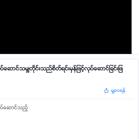
င္သမွ်တိုင္းသည္စိတ္ရင္းမွန္ျဖင့္လုပ္ေဆာင္ျခင္းျဖ
မွ်ေဝရန္
ုပ္ေဆာင္သည့္