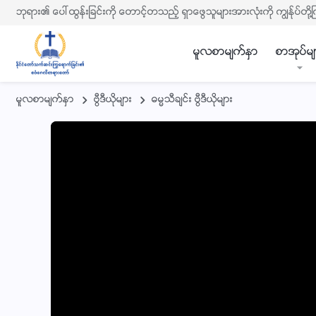
ဘုရား၏ ေပၚထြန္းျခင္းကို ေတာင့္တသည့္ ရွာေဖြသူမ်ားအားလုံးကို ကြၽန္ုပ္တို႔
မူလစာမ်က္ႏွာ
စာအုပ္မ်
မူလစာမ်က္ႏွာ
ဗြီဒီယိုမ်ား
ဓမၼသီခ်င္း ဗြီဒီယိုမ်ား