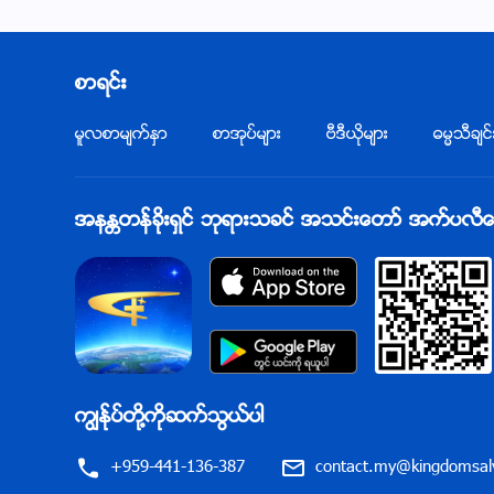
စာရင္း
မူလစာမ်က္ႏွာ
စာအုပ္မ်ား
ဗီဒီယိုမ်ား
ဓမၼသီခ်င္
အနႏၲတန္ခိုးရွင္ ဘုရားသခင္ အသင္းေတာ္ အက္ပလီေကးရ
ကြၽန္ုပ္တို႔ကိုဆက္သြယ္ပါ
+959-441-136-387
contact.my@kingdomsalv