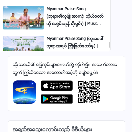
Myanmar Praise Song
(ဘုရား၏လူမ်ိဳးအားလုံး ကိုယ္ေတာ္
ကို အစြမ္းကုန္ ခ်ီးမြမ္း) | Music
4:32
Video
Myanmar Praise Song (လူအေပၚ
ဘုရားအခ်စ္ ႀကီးျမတ္ေတာ္မူ) |
Music Video
6:00
သိုးသငယ္၏ ေျခလွမ္းမ်ားေနာက္သို႔ လိုက္ၿပီး၊ အသက္တာအ
Myanmar Praise Song (ခ်ိဳသာေ
တြက္ ႂကြယ္ဝေသာ အေထာက္အပံ့ကို ေပ်ာ္ေမြ႕ပါ။
သာ ခ်စ္ျခင္းေမတၱာေတး) | Praise
the Love of God | Music Video
3:03
Myanmar Praise Song (ဘုရားသ
ခင္၏ေမတၱာကို ကြၽန္ုပ္ေတြ႕ခဲ့ၿပီ) |
Music Video
3:32
Hymn Music Video (ဘုရားသခ
အရည္အေသြးေကာင္းသည့္ ဗီဒီယိုမ်ား