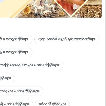
င့္ လုပ္ေဆာင္ျခင္းျဖစ္သည္။
 မွ ဖတ္႐ြတ္ျခင္းမ်ား
ဘုရားသခင္၏ ေန႔စဥ္ ႏႈတ္ကပတ္ေတာ္မ်ား
္တကယ္ေပး၏။
 မွ ဖတ္႐ြတ္ျခင္းမ်ား
း
ာေဆြးေႏြးခ်က္မ်ား မွ ဖတ္႐ြတ္ျခင္းမ်ား
ခင္းမ်ား
ည္။
ဝန္မ်ား မွ ဖတ္႐ြတ္ျခင္းမ်ား
ုပ္သမွ်တိုင္းက မွန္ကန္ကာေျဖာင့္မတ္သည္၊
၍ မွ ဖတ္႐ြတ္ျခင္းမ်ား
ဧဝံေဂလိ ႐ုပ္ရွင္မ်ား