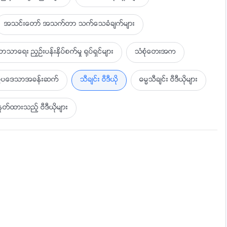
ို႔ကိုအသိအမွတ္ျပဳၾကလိမ့္မည္။
အသင္းေတာ္ အသက္တာ သက္ေသခံခ်က္မ်ား
ိလိမ့္မည္ျဖစ္ၿပီး၊
ာသာေရး ညႇဥ္းပန္းႏွိပ္စက္မႈ ႐ုပ္ရွင္မ်ား
သံစုံေတးအက
ပြဲပေဒသာအခန္းဆက္
သီခ်င္း ဗီဒီယို
ဓမၼသီခ်င္း ဗီဒီယိုမ်ား
ထားသည့္ ဗီဒီယိုမ်ား
သည္ကိုသူတို႔ခ်ီးမြမ္းၾကလိမ့္မည္။
္ႏိုင္သည္။
င္းျဖစ္သည္၊