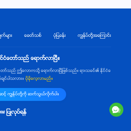
က္မ်ား
ေခတ္သစ္
ပုံျပခန္း
ကြၽန္ုပ္တို႔အေၾကာင္း
ုင္ငံေတာ္သည္ ေရာက္လာၿပီ။
ံေတာ္သည္ ဤေလာကသို႔ ေရာက္လာၿပီျဖစ္သည္။ ရားသခင္၏ ႏိုင္ငံေ
က္ခ်င္ပါသလား။
ပိုမိုေလ့လာမည္။
့္ ကြၽန္ုပ္တို႔ကို ဆက္သြယ္လိုက္ပါ။
llow ျပဳလုပ္ရန္