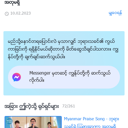
အတုမရွိ
မွ်ေဝရန္
10.02.2023
မည္သို႔ေႏွာင္တရေျပာင္းလဲ မွသာလွ်င္ ဘုရားသခင္၏ ကြယ္
ကာျခင္းကို ရရွိႏိုင္မယ္ဆိုတာကို မိတ္ေဆြသိခ်င္ပါသလား။ ကြၽ
န္ုပ္တို႔ကို ခ်က္ခ်င္းဆက္သြယ္ပါ။
Messenger မွတဆင့္ ကြၽန္ုပ္တို႔ကို ဆက္သြယ္
လိုက္ပါ။
အျခား ဤကဲ့သို႔ ႐ုပ္ရွင္မ်ား
72
/
261
Myanmar Praise Song - ဘုရား
သခင္ရဲ႕ၾသဇာအာဏာ အတုမရွိ