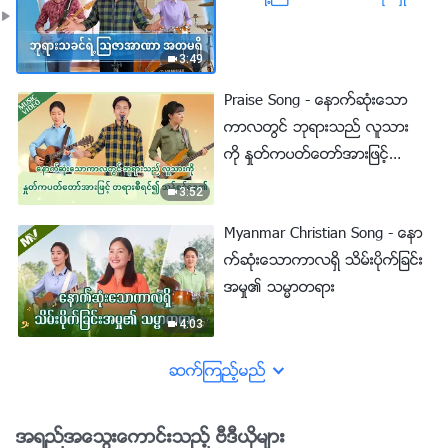
3:49
Praise Song - ေနာက္ဆုံးေသာ
ကာလတြင္ ဘုရားသည္ လူသား
ကို ႏႈတ္ကပတ္ေတာ္အားျဖင့္
တရားစီရင္၍ သန္႔စင္ေစ၏
3:52
Myanmar Christian Song - ေနာ
က္ဆုံးေသာကာလရွိ သိမ္းပိုက္ျခင္း
အမႈ၏ သမၼာတရား
4:03
ဆက္ၾကည့္မည္
အရည္အေသြးေကာင္းသည့္ ဗီဒီယိုမ်ား