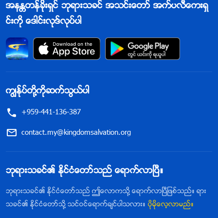
အနႏၲတန္ခိုးရွင္ ဘုရားသခင္ အသင္းေတာ္ အက္ပလီေကးရွ
င္းကို ေဒါင္းလုဒ္လုပ္ပါ
ကြၽန္ုပ္တို႔ကိုဆက္သြယ္ပါ
+959-441-136-387
contact.my@kingdomsalvation.org
ဘုရားသခင္၏ ႏိုင္ငံေတာ္သည္ ေရာက္လာၿပီ။
ဘုရားသခင္၏ ႏိုင္ငံေတာ္သည္ ဤေလာကသို႔ ေရာက္လာၿပီျဖစ္သည္။ ရား
သခင္၏ ႏိုင္ငံေတာ္သို႔ သင္ဝင္ေရာက္ခ်င္ပါသလား။
ပိုမိုေလ့လာမည္။