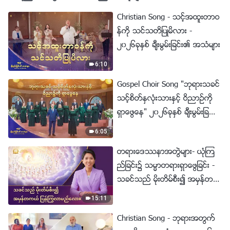
Christian Song - သင့္အထူးတာဝ
န္ကို သင္သတိျပဳမိလား -
၂၀၂၆ခုႏွစ္ ခ်ီးမြမ္းျခင္း၏ အသံမ်ား
6:10
Gospel Choir Song "ဘုရားသခင္
သင့္စိတ္ႏွလုံးသားႏွင့္ ဝိညာဥ္ကို
ရွာေဖြေန" ၂၀၂၆ခုႏွစ္ ခ်ီးမြမ္းျခ
င္း၏ အသံမ်ား
6:05
တရားေဒႆနာအတြဲမ်ား- ယုံၾက
ည္ျခင္း၌ သမၼာတရားရွာေဖြျခင္း -
သခင္သည္ မိုးတိမ္စီး၍ အမွန္တက
ယ္ ျပန္ႂကြလာမည္ေလာ။
15:11
Christian Song - ဘုရားအတြက္