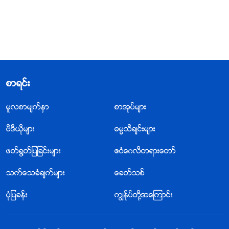
စာရင္း
မူလစာမ်က္ႏွာ
စာအုပ္မ်ား
ဗီဒီယိုမ်ား
ဓမၼသီခ်င္းမ်ား
ဖတ္႐ြတ္ျပျခင္းမ်ား
ဧဝံေဂလိတရားေတာ္
သက္ေသခံခ်က္မ်ား
ေခတ္သစ္
ပုံျပခန္း
ကြၽန္ုပ္တို႔အေၾကာင္း