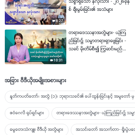
သစၥာရွိေသာ ႏွလုံးသား - ၂၀၂၆ခုႏွ
စ္ ခ်ီးမြမ္းျခင္း၏ အသံမ်ား
6:27
တရားေဒႆနာအတြဲမ်ား- ယုံၾက
ည္ျခင္း၌ သမၼာတရားရွာေဖြျခင္း -
သခင္ မိုးတိမ္စီး၍ ႂကြဆင္းမည္ကို
သာ ေစာင့္ေမွ်ာ္ေနသူမ်ား အမဂၤ
10:31
လာရွိ၏
အျခား ဗီဒီယိုအမ်ိဳးအစားမ်ား
ႏႈတ္ကပတ္ေတာ္၊ အတြဲ (၁)၊ ဘုရားသခင္၏ ေပၚထြန္းျခင္းႏွင့္ အမႈေတာ္ မွ 
ဧဝံေဂလိ ႐ုပ္ရွင္မ်ား
တရားေဒႆနာအတြဲမ်ား- ယုံၾကည္ျခင္း၌ သမၼာ
ဓမၼေတးသံက်ဴး ဗီဒီယို အတြဲမ်ား
အသင္းေတာ္ အသက္တာ- ရႈိးပြဲ