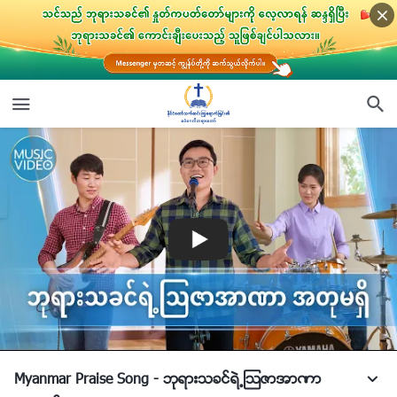
Myanmar Praise Song - ဘုရားသခင္ရဲ႕ၾသဇာအာဏာ