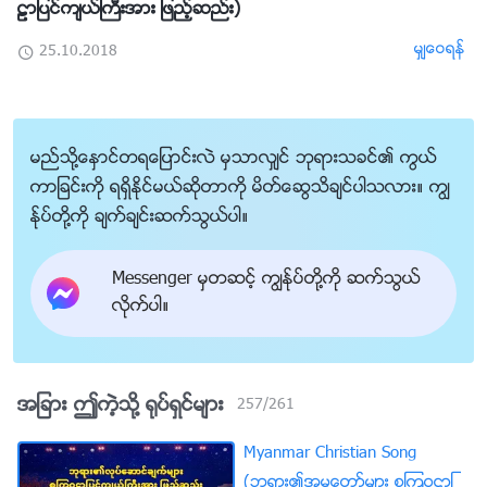
ဠာျပင္က်ယ္ႀကီးအား ျဖည့္ဆည္း)
မွ်ေဝရန္
25.10.2018
မည္သို႔ေႏွာင္တရေျပာင္းလဲ မွသာလွ်င္ ဘုရားသခင္၏ ကြယ္
ကာျခင္းကို ရရွိႏိုင္မယ္ဆိုတာကို မိတ္ေဆြသိခ်င္ပါသလား။ ကြၽ
န္ုပ္တို႔ကို ခ်က္ခ်င္းဆက္သြယ္ပါ။
Messenger မွတဆင့္ ကြၽန္ုပ္တို႔ကို ဆက္သြယ္
လိုက္ပါ။
အျခား ဤကဲ့သို႔ ႐ုပ္ရွင္မ်ား
257
/
261
Myanmar Christian Song
(ဘုရား၏အမႈေတာ္မ်ား စၾကဝဠာျ