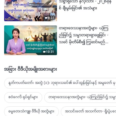
သစၥာရွိေသာ ႏွလုံးသား - ၂၀၂၆ခုႏွ
စ္ ခ်ီးမြမ္းျခင္း၏ အသံမ်ား
6:27
တရားေဒႆနာအတြဲမ်ား- ယုံၾက
ည္ျခင္း၌ သမၼာတရားရွာေဖြျခင္း -
သခင္ မိုးတိမ္စီး၍ ႂကြဆင္းမည္ကို
သာ ေစာင့္ေမွ်ာ္ေနသူမ်ား အမဂၤ
10:31
လာရွိ၏
အျခား ဗီဒီယိုအမ်ိဳးအစားမ်ား
ႏႈတ္ကပတ္ေတာ္၊ အတြဲ (၁)၊ ဘုရားသခင္၏ ေပၚထြန္းျခင္းႏွင့္ အမႈေတာ္ မွ 
ဧဝံေဂလိ ႐ုပ္ရွင္မ်ား
တရားေဒႆနာအတြဲမ်ား- ယုံၾကည္ျခင္း၌ သမၼာ
ဓမၼေတးသံက်ဴး ဗီဒီယို အတြဲမ်ား
အသင္းေတာ္ အသက္တာ- ရႈိးပြဲ