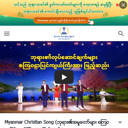
Myanmar Christian Song (ဘုရား၏အမႈေတာ္မ်ား စၾကဝ