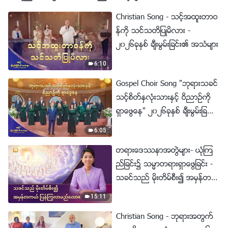
Christian Song - သင့္အထူးတာဝ
န္ကို သင္သတိျပဳမိလား -
၂၀၂၆ခုႏွစ္ ခ်ီးမြမ္းျခင္း၏ အသံမ်ား
6:10
Gospel Choir Song "ဘုရားသခင္
သင့္စိတ္ႏွလုံးသားႏွင့္ ဝိညာဥ္ကို
ရွာေဖြေန" ၂၀၂၆ခုႏွစ္ ခ်ီးမြမ္းျခ
င္း၏ အသံမ်ား
6:05
တရားေဒႆနာအတြဲမ်ား- ယုံၾက
ည္ျခင္း၌ သမၼာတရားရွာေဖြျခင္း -
သခင္သည္ မိုးတိမ္စီး၍ အမွန္တက
ယ္ ျပန္ႂကြလာမည္ေလာ။
15:11
Christian Song - ဘုရားအတြက္