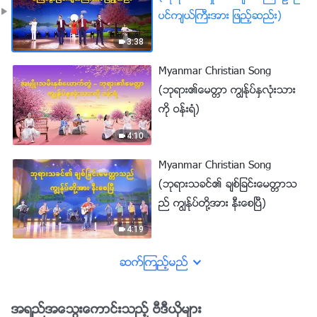
ပင္က်ယ္ႀကီးအား ျဖည့္ဆည္း)
3:38
Myanmar Christian Song
(ဘုရား၏ေမတၱာ ကြၽႏု္ပ္ႏွလုံးသား
ကို ဝန္းရံ)
4:10
Myanmar Christian Song
(ဘုရားသခင္၏ ခ်စ္ျခင္းေမတၱာသ
ည္ ကြၽန္ုပ္တို႔အား နီးေစၿပီ)
4:19
ဆက္ၾကည့္မည္
အရည္အေသြးေကာင္းသည့္ ဗီဒီယိုမ်ား