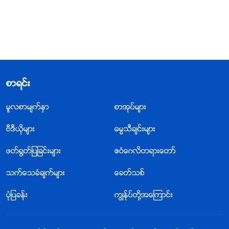
စာရင္း
မူလစာမ်က္ႏွာ
စာအုပ္မ်ား
ဗီဒီယိုမ်ား
ဓမၼသီခ်င္းမ်ား
ဖတ္႐ြတ္ျပျခင္းမ်ား
ဧဝံေဂလိတရားေတာ္
သက္ေသခံခ်က္မ်ား
ေခတ္သစ္
ပုံျပခန္း
ကြၽန္ုပ္တို႔အေၾကာင္း