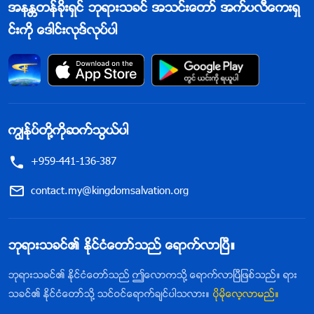
အနႏၲတန္ခိုးရွင္ ဘုရားသခင္ အသင္းေတာ္ အက္ပလီေကးရွ
င္းကို ေဒါင္းလုဒ္လုပ္ပါ
ကြၽန္ုပ္တို႔ကိုဆက္သြယ္ပါ
+959-441-136-387
contact.my@kingdomsalvation.org
ဘုရားသခင္၏ ႏိုင္ငံေတာ္သည္ ေရာက္လာၿပီ။
ဘုရားသခင္၏ ႏိုင္ငံေတာ္သည္ ဤေလာကသို႔ ေရာက္လာၿပီျဖစ္သည္။ ရား
သခင္၏ ႏိုင္ငံေတာ္သို႔ သင္ဝင္ေရာက္ခ်င္ပါသလား။
ပိုမိုေလ့လာမည္။