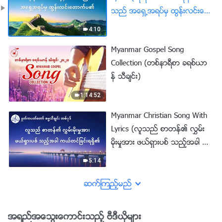
သည္ အေရွ႕အရပ္မွ ထြန္းလင္းေ
တာက္ပ၏)
4:10
Myanmar Gospel Song
Collection (တစ္နာရီစာ ခရစ္ယာ
န္ သီခ်င္း)
1:14:52
Myanmar Christian Song With
Lyrics (လူသည္ စာတန္၏ လႊမ္း
မိုးမႈအား ဖယ္ရွားပစ္ သည့္အခါ က
ယ္တင္ျခင္းရရွိ၏)
5:14
ဆက္ၾကည့္မည္
အရည္အေသြးေကာင္းသည့္ ဗီဒီယိုမ်ား