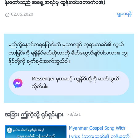
န္းေတာ္သည္ အေရွ႕အရပ္မွ ထြန္းလင္းေတာက္ပ၏)
မွ်ေဝရန္
02.06.2020
မည္သို႔ေႏွာင္တရေျပာင္းလဲ မွသာလွ်င္ ဘုရားသခင္၏ ကြယ္
ကာျခင္းကို ရရွိႏိုင္မယ္ဆိုတာကို မိတ္ေဆြသိခ်င္ပါသလား။ ကြၽ
န္ုပ္တို႔ကို ခ်က္ခ်င္းဆက္သြယ္ပါ။
Messenger မွတဆင့္ ကြၽန္ုပ္တို႔ကို ဆက္သြယ္
လိုက္ပါ။
အျခား ဤကဲ့သို႔ ႐ုပ္ရွင္မ်ား
78
/
221
Myanmar Gospel Song With
Lyrics (ဘုရားသခင္၏ ဘုန္းေတာ္