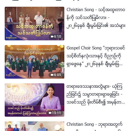
Christian Song - သင့္အထူးတာဝ
န္ကို သင္သတိျပဳမိလား -
၂၀၂၆ခုႏွစ္ ခ်ီးမြမ္းျခင္း၏ အသံမ်ား
6:10
Gospel Choir Song "ဘုရားသခင္
သင့္စိတ္ႏွလုံးသားႏွင့္ ဝိညာဥ္ကို
ရွာေဖြေန" ၂၀၂၆ခုႏွစ္ ခ်ီးမြမ္းျခ
င္း၏ အသံမ်ား
6:05
တရားေဒႆနာအတြဲမ်ား- ယုံၾက
ည္ျခင္း၌ သမၼာတရားရွာေဖြျခင္း -
သခင္သည္ မိုးတိမ္စီး၍ အမွန္တက
ယ္ ျပန္ႂကြလာမည္ေလာ။
15:11
Christian Song - ဘုရားအတြက္