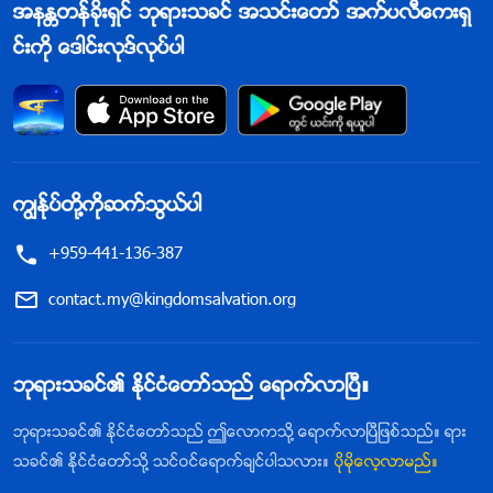
အနႏၲတန္ခိုးရွင္ ဘုရားသခင္ အသင္းေတာ္ အက္ပလီေကးရွ
င္းကို ေဒါင္းလုဒ္လုပ္ပါ
ကြၽန္ုပ္တို႔ကိုဆက္သြယ္ပါ
+959-441-136-387
contact.my@kingdomsalvation.org
ဘုရားသခင္၏ ႏိုင္ငံေတာ္သည္ ေရာက္လာၿပီ။
ဘုရားသခင္၏ ႏိုင္ငံေတာ္သည္ ဤေလာကသို႔ ေရာက္လာၿပီျဖစ္သည္။ ရား
သခင္၏ ႏိုင္ငံေတာ္သို႔ သင္ဝင္ေရာက္ခ်င္ပါသလား။
ပိုမိုေလ့လာမည္။