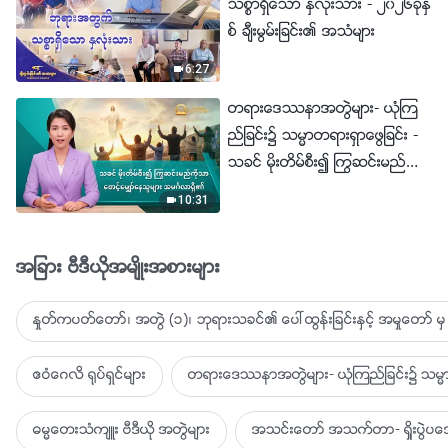
သစၥာရွိေသာ ႏွလုံးသား - ၂၀၂၆ခုႏွ
စ္ ခ်ီးမြမ္းျခင္း၏ အသံမ်ား
6:27
တရားေဒႆနာအတြဲမ်ား- ယုံၾက
ည္ျခင္း၌ သမၼာတရားရွာေဖြျခင္း -
သခင္ မိုးတိမ္စီး၍ ႂကြဆင္းမည္ကို
သာ ေစာင့္ေမွ်ာ္ေနသူမ်ား အမဂၤ
10:31
လာရွိ၏
အျခား ဗီဒီယိုအမ်ိဳးအစားမ်ား
ႏႈတ္ကပတ္ေတာ္၊ အတြဲ (၁)၊ ဘုရားသခင္၏ ေပၚထြန္းျခင္းႏွင့္ အမႈေတာ္ မွ 
ဧဝံေဂလိ ႐ုပ္ရွင္မ်ား
တရားေဒႆနာအတြဲမ်ား- ယုံၾကည္ျခင္း၌ သမၼာ
ဓမၼေတးသံက်ဴး ဗီဒီယို အတြဲမ်ား
အသင္းေတာ္ အသက္တာ- ရႈိးပြဲ