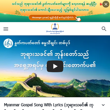
Myanmar Gospel Song With Lyrics (ဘုရားသခင္၏ ဘု