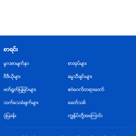
စာရင္း
မူလစာမ်က္ႏွာ
စာအုပ္မ်ား
ဗီဒီယိုမ်ား
ဓမၼသီခ်င္းမ်ား
ဖတ္႐ြတ္ျပျခင္းမ်ား
ဧဝံေဂလိတရားေတာ္
သက္ေသခံခ်က္မ်ား
ေခတ္သစ္
ပုံျပခန္း
ကြၽန္ုပ္တို႔အေၾကာင္း