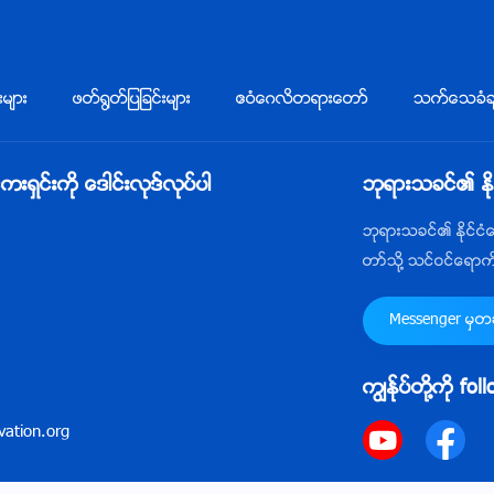
းမ်ား
ဖတ္႐ြတ္ျပျခင္းမ်ား
ဧဝံေဂလိတရားေတာ္
သက္ေသခံခ်
ွင္းကို ေဒါင္းလုဒ္လုပ္ပါ
ဘုရားသခင္၏ ႏိ
ဘုရားသခင္၏ ႏိုင္င
တာ္သို႔ သင္ဝင္ေရာ
Messenger မွတဆင
ကြၽန္ုပ္တို႔ကို fo
ation.org