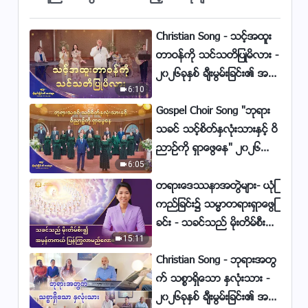
Christian Song - သင့္အထူး
တာဝန္ကို သင္သတိျပဳမိလား -
၂၀၂၆ခုႏွစ္ ခ်ီးမြမ္းျခင္း၏ အသံ
6:10
မ်ား
Gospel Choir Song "ဘုရား
သခင္ သင့္စိတ္ႏွလုံးသားႏွင့္ ဝိ
ညာဥ္ကို ရွာေဖြေန" ၂၀၂၆ခုႏွစ္
6:05
ခ်ီးမြမ္းျခင္း၏ အသံမ်ား
တရားေဒႆနာအတြဲမ်ား- ယုံၾ
ကည္ျခင္း၌ သမၼာတရားရွာေဖြျ
ခင္း - သခင္သည္ မိုးတိမ္စီး၍
15:11
အမွန္တကယ္ ျပန္ႂကြလာမ
ည္ေလာ။
Christian Song - ဘုရားအတြ
က္ သစၥာရွိေသာ ႏွလုံးသား -
၂၀၂၆ခုႏွစ္ ခ်ီးမြမ္းျခင္း၏ အသံ