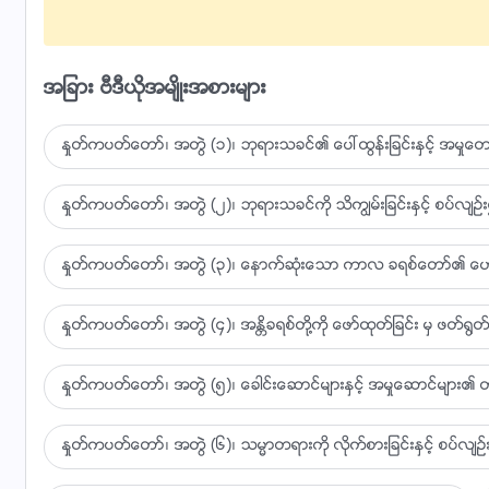
သာမန္လူတို႔၌ သူ႔ရဲ႕ျဖစ္တည္မႈႏွင့္ပိုင္ဆိုင္မႈမရွိ
အက်င့္ပ်က္သူမ်ားလည္း မရရွိ မပိုင္ဆိုင္ၾက
အျခား ဗီဒီယိုအမ်ိဳးအစားမ်ား
သူ႔စိတ္ရွည္သည္းခံမႈ သာမန္လူတို႔ မမီႏိုင္
ႏႈတ္ကပတ္ေတာ္၊ အတြဲ (၁)၊ ဘုရားသခင္၏ ေပၚထြန္းျခင္းႏွင့္ အမႈေတာ္
ဘုရားရဲ႕ခ်စ္ျခင္းေမတၱာကို အဘယ္ဖန္ဆင္းျခင္းသတၱဝါမွ မပိုင
ကြၽန္ုပ္တို႔အတြက္ အဆုံးမဲ့ေဝဒနာခံစား၊
ႏႈတ္ကပတ္ေတာ္၊ အတြဲ (၂)၊ ဘုရားသခင္ကို သိကြၽမ္းျခင္းႏွင့္ စပ္လ်ဥ္း၍
ကြၽန္ုပ္တို႔အတြက္ သူ ငိုေႂကြး၊ သက္ျပင္းခ်၊
ႏႈတ္ကပတ္ေတာ္၊ အတြဲ (၃)၊ ေနာက္ဆုံးေသာ ကာလ ခရစ္ေတာ္၏ ေဟာေျပ
ကြၽန္ုပ္တို႔အတြက္ သူ ဒုကၡ၌ ညည္းတြား
ႏႈတ္ကပတ္ေတာ္၊ အတြဲ (၄)၊ အႏၲိခရစ္တို႔ကို ေဖာ္ထုတ္ျခင္း မွ ဖတ္႐ြတ္ျ
ကြၽႏု္ပ္တို႔ရည္မွန္းခ်က္နဲ႔ကယ္တင္ျခင္းအတြက္ သူအရွက္ခြဲခံ
ႏႈတ္ကပတ္ေတာ္၊ အတြဲ (၅)၊ ေခါင္းေဆာင္မ်ားႏွင့္ အမႈေဆာင္မ်ား၏ တာ
ကြၽန္ုပ္တို႔ ပုန္ကန္မႈနဲ႔ ခံစားခ်က္မဲ့မႈအတြက္ သူ႔ႏွလုံးေသြး ယိုစ
ကြၽန္ုပ္တို႔ ပုန္ကန္မႈနဲ႔ ခံစားခ်က္မဲ့မႈအတြက္ သူ႔ႏွလုံးေသြး ယိုစ
ႏႈတ္ကပတ္ေတာ္၊ အတြဲ (၆)၊ သမၼာတရားကို လိုက္စားျခင္းႏွင့္ စပ္လ်ဥ္း