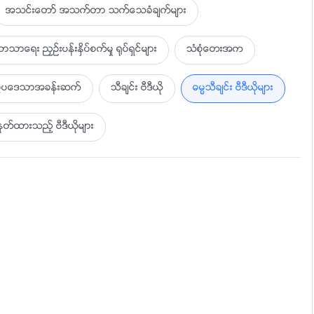
္ဆိုင္
အသင္းေတာ္ အသက္တာ သက္ေသခံခ်က္မ်ား
ာသာေရး ညႇဥ္းပန္းႏွိပ္စက္မႈ ႐ုပ္ရွင္မ်ား
သံစုံေတးအက
ပြဲပေဒသာအခန္းဆက္
သီခ်င္း ဗီဒီယို
ဓမၼသီခ်င္း ဗီဒီယိုမ်ား
ထားသည့္ ဗီဒီယိုမ်ား