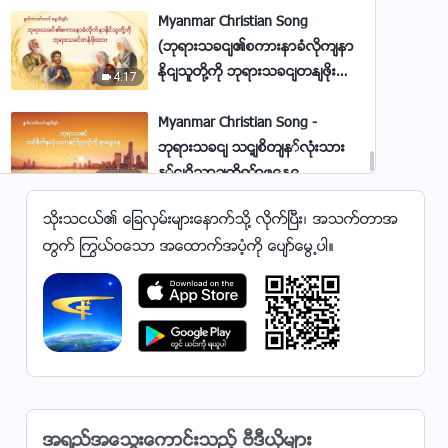
Myanmar Christian Song
(ဘုရားသခင်၏စကားနာခံလိုက်နာ
နိုင်သူတို့ကို ဘုရားသခင်တန်ဖိုး
4:17
ထား)
Myanmar Christian Song -
ဘုရားသခင် သင့်စိတ်နှလုံးသား
နှင့်ဝိညာဉ်ကိုရှာဖွေနေ
7:28
သိုးသငယ္၏ ေျခလွမ္းမ်ားေနာက္သို႔ လိုက္ၿပီး၊ အသက္တာအ
Myanmar Christian Song (လူသား
တြက္ ႂကြယ္ဝေသာ အေထာက္အပံ့ကို ေပ်ာ္ေမြ႕ပါ။
အပေါ် မျှော်လင့်ချက်အပြည့်
ဘုရားသခင်ထားရှိ) | God's Love
4:23
Never Changes
Myanmar Christian Song
(ဘုရား၏စကားသည် ထာဝရ
အမှန်တရား) Myanmar Lyrics
4:06
အရည္အေသြးေကာင္းသည့္ ဗီဒီယိုမ်ား