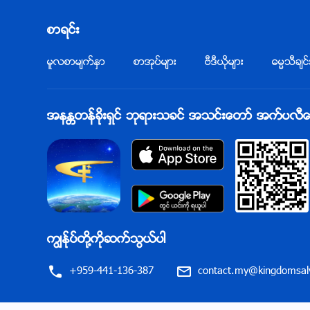
စာရင္း
မူလစာမ်က္ႏွာ
စာအုပ္မ်ား
ဗီဒီယိုမ်ား
ဓမၼသီခ်င္
အနႏၲတန္ခိုးရွင္ ဘုရားသခင္ အသင္းေတာ္ အက္ပလီေကးရ
ကြၽန္ုပ္တို႔ကိုဆက္သြယ္ပါ
+959-441-136-387
contact.my@kingdomsalv