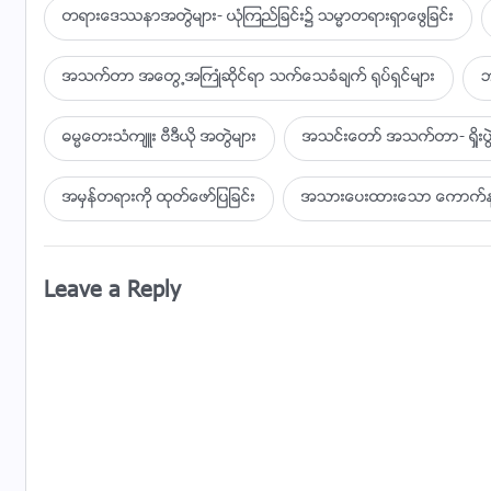
ဘုရားရဲ႕ခ်စ္ျခင္းေမတၱာကို အဘယ္ဖန္ဆင္းျခင္းသတၱဝါမွ မပိုင
တရားေဒႆနာအတြဲမ်ား- ယုံၾကည္ျခင္း၌ သမၼာတရားရွာေဖြျခင္း
ႏႈတ္ကပတ္ေတာ္သည္ လူ႔ဇာတိ၌ ေပၚလာ၏ မွ
အသက္တာ အေတြ႕အႀကဳံဆိုင္ရာ သက္ေသခံခ်က္ ႐ုပ္ရွင္မ်ား
ဘ
ဓမၼေတးသံက်ဴး ဗီဒီယို အတြဲမ်ား
အသင္းေတာ္ အသက္တာ- ရႈိး
အမွန္တရားကို ထုတ္ေဖာ္ျပျခင္း
အသားေပးထားေသာ ေကာက္ႏုတ္
Leave a Reply