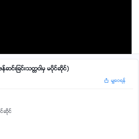
ဆင္းျခင္းသတၱဝါမွ မပိုင္ဆိုင္)
မွ်ေဝရန္
္ဆိုင္