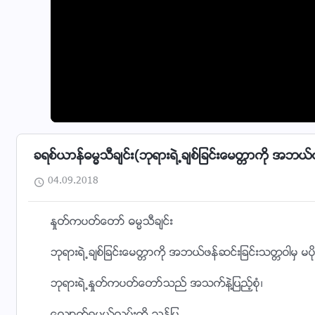
ခရစ္ယာန္ဓမၼသီခ်င္း(ဘုရားရဲ႕ခ်စ္ျခင္းေမတၱာကို အဘယ္ဖန္
04.09.2018
ႏႈတ္ကပတ္ေတာ္ ဓမၼသီခ်င္း
ဘုရားရဲ႕ခ်စ္ျခင္းေမတၱာကို အဘယ္ဖန္ဆင္းျခင္းသတၱဝါမွ မပိုင
ဘုရားရဲ႕ႏႈတ္ကပတ္ေတာ္သည္ အသက္နဲ႔ျပည့္စုံ၊