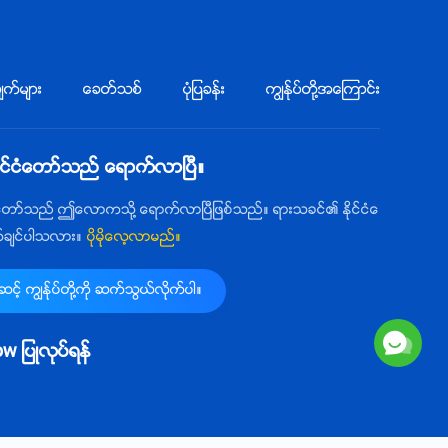
က္မ်ား
ေခတ္သစ္
ပုံျပခန္း
ကြၽန္ုပ္တို႔အေၾကာင္း
ုင္ငံေတာ္သည္ ေရာက္လာၿပီ။
ံေတာ္သည္ ဤေလာကသို႔ ေရာက္လာၿပီျဖစ္သည္။ ရားသခင္၏ ႏိုင္ငံေ
က္ခ်င္ပါသလား။
ပိုမိုေလ့လာမည္။
့္ ကြၽန္ုပ္တို႔ကို ဆက္သြယ္လိုက္ပါ။
llow ျပဳလုပ္ရန္