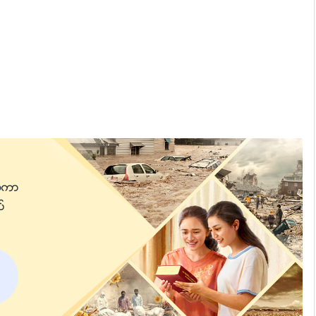
္ကာျ
ပ္
ီး