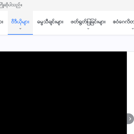
ႀကိဳဆိုပါသည္။
ား
ဗီဒီယိုမ်ား
ဓမၼသီခ်င္းမ်ား
ဖတ္႐ြတ္ျပျခင္းမ်ား
ဧဝံေဂလိတ