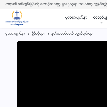
ဘုရား၏ ေပၚထြန္းျခင္းကို ေတာင့္တသည့္ ရွာေဖြသူမ်ားအားလုံးကို ကြၽန္ုပ္တို႔
မူလစာမ်က္ႏွာ
စာအုပ္မ်
မူလစာမ်က္ႏွာ
ဗြီဒီယိုမ်ား
ႏႈတ္ကပတ္ေတာ္ ဓမၼသီခ်င္းမ်ား