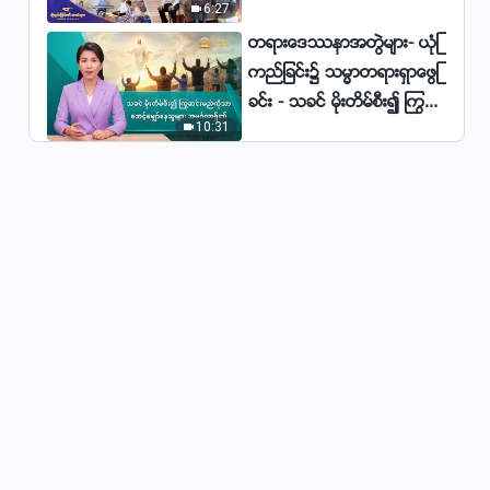
6:27
မ်ား
တရားေဒႆနာအတြဲမ်ား- ယုံၾ
ကည္ျခင္း၌ သမၼာတရားရွာေဖြျ
ခင္း - သခင္ မိုးတိမ္စီး၍ ႂကြဆ
10:31
င္းမည္ကိုသာ ေစာင့္ေမွ်ာ္ေနသူ
မ်ား အမဂၤလာရွိ၏