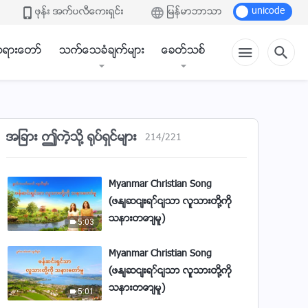
လို့သူလုံး၀ ကယ်တင်မယ်) | The
ဖုန္း အက္ပလီေကးရွင္း
ျမန္မာဘာသာ
3:51
Selfless Love of God
ခရစ်ယာန်ဓမ္မသီချင်း(ဘုရားရဲ့
ရားေတာ္
သက္ေသခံခ်က္မ်ား
ေခတ္သစ္
ချစ်ခြင်းမေတ္တာကို အဘယ်
ဖန်ဆင်းခြင်းသတ္တဝါမှ မ
4:09
ပိုင်ဆိုင်)
Myanmar Christian Song (အချစ်
ဆုံးအဖြစ်လူကို ဘုရားမှတ်ယူ)
အျခား ဤကဲ့သို႔ ႐ုပ္ရွင္မ်ား
214
/
221
4:59
Myanmar Christian Song
(ဖန်ဆင်းရှင်သာ လူသားတို့ကို
သနားတော်မူ)
5:03
Myanmar Christian Song
(ဖန်ဆင်းရှင်သာ လူသားတို့ကို
သနားတော်မူ)
5:01