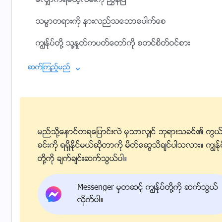
ေလွ်ာက္ရမယ့္လမ္းကို ၫႊန္ျပ
သမၼာတရားကို နားလည္သေဘာေပါက္ေစ
ကြၽႏု္ပ္တို႔ သူ႔ႏႈတ္ကပတ္ေတာ္ကို စတင္စိတ္ဝင္စား
သူ႔အသံနဲ႔ေျပာဆိုတဲ့ပုံကို စတင္အာ႐ုံစိုက္လာ
ဆက္ၾကည့္မည္
သာမွန္လူသားရဲ႕အတြင္းႏွလုံးသားအသံကို အေလးထားလာ
ကြၽန္ုပ္တို႔အတြက္ အဆုံးမဲ့ေဝဒနာခံစား၊
ကြၽန္ုပ္တို႔အတြက္ သူ ငိုေႂကြး၊ သက္ျပင္းခ်၊
မည္သို႔ေႏွာင္တရေျပာင္းလဲ မွသာလွ်င္ ဘုရားသခင္၏ ကြယ
ခင္းကို ရရွိႏိုင္မယ္ဆိုတာကို မိတ္ေဆြသိခ်င္ပါသလား။ ကြၽန္ု
ကြၽန္ုပ္တို႔အတြက္ သူ ဒုကၡ၌ ညည္းတြား
တို႔ကို ခ်က္ခ်င္းဆက္သြယ္ပါ။
ကြၽႏု္ပ္တို႔ရည္မွန္းခ်က္နဲ႔ကယ္တင္ျခင္းအတြက္ သူအရွက္ခြဲခံ
Messenger မွတဆင့္ ကြၽန္ုပ္တို႔ကို ဆက္သြယ္
ကြၽန္ုပ္တို႔ ပုန္ကန္မႈနဲ႔ ခံစားခ်က္မဲ့မႈအတြက္ သူ႔ႏွလုံးေသြး ယိုစ
လိုက္ပါ။