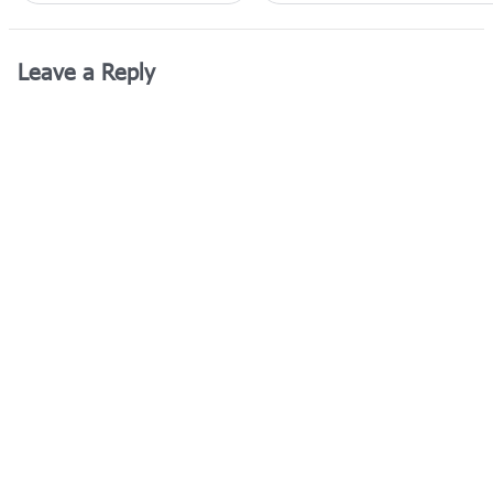
Leave a Reply