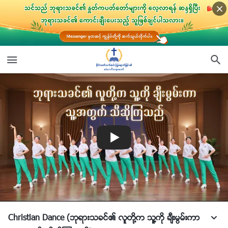
Christian Dance (ဘုရားသခင္၏ လူတို႔က သူ႔ကို ခ်ီးမြမ္းကာ