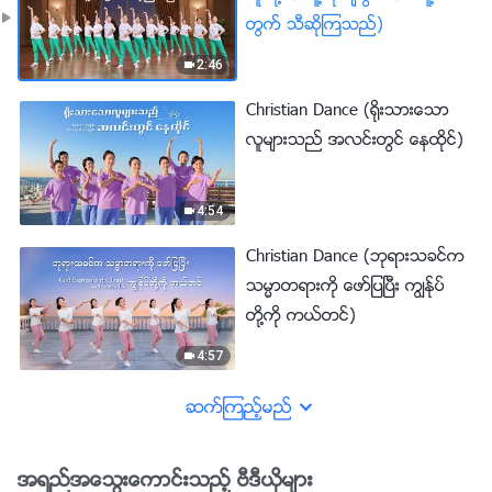
တြက္ သီဆိုၾကသည္)
2:46
Christian Dance (႐ိုးသားေသာ
လူမ်ားသည္ အလင္းတြင္ ေနထိုင္)
4:54
Christian Dance (ဘုရားသခင္က
သမၼာတရားကို ေဖာ္ျပၿပီး ကြၽန္ုပ္
တို႔ကို ကယ္တင္)
4:57
ဆက္ၾကည့္မည္
အရည္အေသြးေကာင္းသည့္ ဗီဒီယိုမ်ား