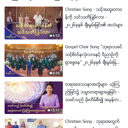
Christian Song - သင့္အထူးတာဝ
န္ကို သင္သတိျပဳမိလား -
၂၀၂၆ခုႏွစ္ ခ်ီးမြမ္းျခင္း၏ အသံမ်ား
6:10
Gospel Choir Song "ဘုရားသခင္
သင့္စိတ္ႏွလုံးသားႏွင့္ ဝိညာဥ္ကို
ရွာေဖြေန" ၂၀၂၆ခုႏွစ္ ခ်ီးမြမ္းျခ
င္း၏ အသံမ်ား
6:05
တရားေဒႆနာအတြဲမ်ား- ယုံၾက
ည္ျခင္း၌ သမၼာတရားရွာေဖြျခင္း -
သခင္သည္ မိုးတိမ္စီး၍ အမွန္တက
ယ္ ျပန္ႂကြလာမည္ေလာ။
15:11
Christian Song - ဘုရားအတြက္