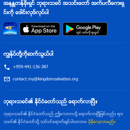
အနႏၲတန္ခိုးရွင္ ဘုရားသခင္ အသင္းေတာ္ အက္ပလီေကးရွ
င္းကို ေဒါင္းလုဒ္လုပ္ပါ
ကြၽန္ုပ္တို႔ကိုဆက္သြယ္ပါ
+959-441-136-387
contact.my@kingdomsalvation.org
ဘုရားသခင္၏ ႏိုင္ငံေတာ္သည္ ေရာက္လာၿပီ။
ဘုရားသခင္၏ ႏိုင္ငံေတာ္သည္ ဤေလာကသို႔ ေရာက္လာၿပီျဖစ္သည္။ ရား
သခင္၏ ႏိုင္ငံေတာ္သို႔ သင္ဝင္ေရာက္ခ်င္ပါသလား။
ပိုမိုေလ့လာမည္။