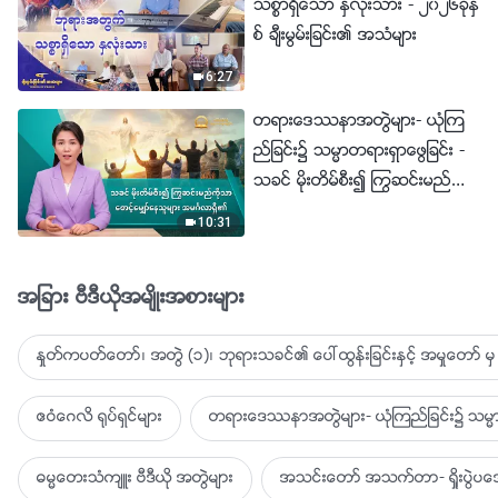
သစၥာရွိေသာ ႏွလုံးသား - ၂၀၂၆ခုႏွ
စ္ ခ်ီးမြမ္းျခင္း၏ အသံမ်ား
6:27
တရားေဒႆနာအတြဲမ်ား- ယုံၾက
ည္ျခင္း၌ သမၼာတရားရွာေဖြျခင္း -
သခင္ မိုးတိမ္စီး၍ ႂကြဆင္းမည္ကို
သာ ေစာင့္ေမွ်ာ္ေနသူမ်ား အမဂၤ
10:31
လာရွိ၏
အျခား ဗီဒီယိုအမ်ိဳးအစားမ်ား
ႏႈတ္ကပတ္ေတာ္၊ အတြဲ (၁)၊ ဘုရားသခင္၏ ေပၚထြန္းျခင္းႏွင့္ အမႈေတာ္ မွ 
ဧဝံေဂလိ ႐ုပ္ရွင္မ်ား
တရားေဒႆနာအတြဲမ်ား- ယုံၾကည္ျခင္း၌ သမၼာ
ဓမၼေတးသံက်ဴး ဗီဒီယို အတြဲမ်ား
အသင္းေတာ္ အသက္တာ- ရႈိးပြဲ