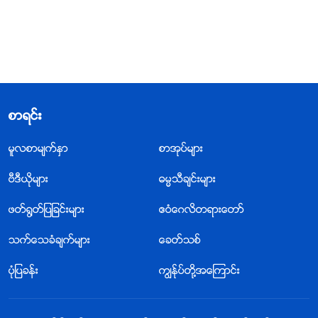
စာရင္း
မူလစာမ်က္ႏွာ
စာအုပ္မ်ား
ဗီဒီယိုမ်ား
ဓမၼသီခ်င္းမ်ား
ဖတ္႐ြတ္ျပျခင္းမ်ား
ဧဝံေဂလိတရားေတာ္
သက္ေသခံခ်က္မ်ား
ေခတ္သစ္
ပုံျပခန္း
ကြၽန္ုပ္တို႔အေၾကာင္း