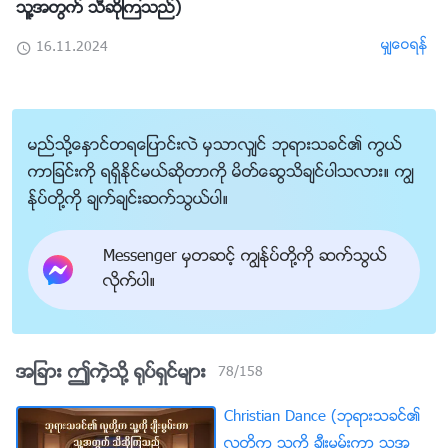
သူ႔အတြက္ သီဆိုၾကသည္)
မွ်ေဝရန္
16.11.2024
မည္သို႔ေႏွာင္တရေျပာင္းလဲ မွသာလွ်င္ ဘုရားသခင္၏ ကြယ္
ကာျခင္းကို ရရွိႏိုင္မယ္ဆိုတာကို မိတ္ေဆြသိခ်င္ပါသလား။ ကြၽ
န္ုပ္တို႔ကို ခ်က္ခ်င္းဆက္သြယ္ပါ။
Messenger မွတဆင့္ ကြၽန္ုပ္တို႔ကို ဆက္သြယ္
လိုက္ပါ။
အျခား ဤကဲ့သို႔ ႐ုပ္ရွင္မ်ား
78
/
158
Christian Dance (ဘုရားသခင္၏
လူတို႔က သူ႔ကို ခ်ီးမြမ္းကာ သူ႔အ