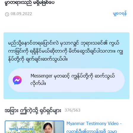
မၼာတရားသည္ မရွိမျဖစ္ေပ
မွ်ေဝရန္
08.09.2022
မည္သို႔ေႏွာင္တရေျပာင္းလဲ မွသာလွ်င္ ဘုရားသခင္၏ ကြယ္
ကာျခင္းကို ရရွိႏိုင္မယ္ဆိုတာကို မိတ္ေဆြသိခ်င္ပါသလား။ ကြၽ
န္ုပ္တို႔ကို ခ်က္ခ်င္းဆက္သြယ္ပါ။
Messenger မွတဆင့္ ကြၽန္ုပ္တို႔ကို ဆက္သြယ္
လိုက္ပါ။
အျခား ဤကဲ့သို႔ ႐ုပ္ရွင္မ်ား
376
/
563
Myanmar Testimony Video -
လူတစ္ဦး၏တာဝန္အဖို႔ သမၼာ