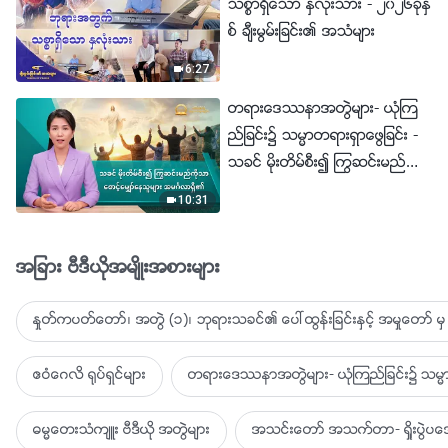
သစၥာရွိေသာ ႏွလုံးသား - ၂၀၂၆ခုႏွ
စ္ ခ်ီးမြမ္းျခင္း၏ အသံမ်ား
6:27
တရားေဒႆနာအတြဲမ်ား- ယုံၾက
ည္ျခင္း၌ သမၼာတရားရွာေဖြျခင္း -
သခင္ မိုးတိမ္စီး၍ ႂကြဆင္းမည္ကို
သာ ေစာင့္ေမွ်ာ္ေနသူမ်ား အမဂၤ
10:31
လာရွိ၏
အျခား ဗီဒီယိုအမ်ိဳးအစားမ်ား
ႏႈတ္ကပတ္ေတာ္၊ အတြဲ (၁)၊ ဘုရားသခင္၏ ေပၚထြန္းျခင္းႏွင့္ အမႈေတာ္ မွ 
ဧဝံေဂလိ ႐ုပ္ရွင္မ်ား
တရားေဒႆနာအတြဲမ်ား- ယုံၾကည္ျခင္း၌ သမၼာ
ဓမၼေတးသံက်ဴး ဗီဒီယို အတြဲမ်ား
အသင္းေတာ္ အသက္တာ- ရႈိးပြဲ