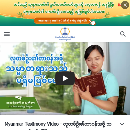
Myanmar Testimony Video - လူတစ္ဦး၏တာဝန္အဖို႔ သ